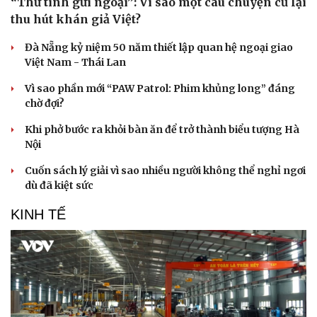
“Thư tình gửi ngoại”: Vì sao một câu chuyện cũ lại
thu hút khán giả Việt?
Đà Nẵng kỷ niệm 50 năm thiết lập quan hệ ngoại giao
Việt Nam - Thái Lan
Vì sao phần mới “PAW Patrol: Phim khủng long” đáng
chờ đợi?
Khi phở bước ra khỏi bàn ăn để trở thành biểu tượng Hà
Nội
Cuốn sách lý giải vì sao nhiều người không thể nghỉ ngơi
dù đã kiệt sức
KINH TẾ