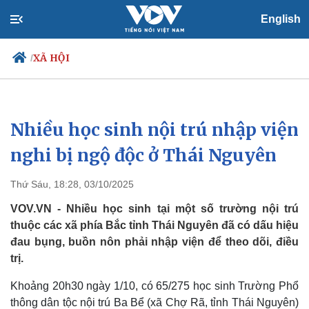
English
XÃ HỘI
/
Nhiều học sinh nội trú nhập viện
Chính trị
Xã hội
Đảng
Tin 24h
nghi bị ngộ độc ở Thái Nguyên
Tổ chức nhân sự
Dự báo thời tiết
Quốc hội
Giáo dục
Thứ Sáu, 18:28, 03/10/2025
Nhận diện sự thật
Dấu ấn VOV
Việc làm
VOV.VN - Nhiều học sinh tại một số trường nội trú
Biển đảo
thuộc các xã phía Bắc tỉnh Thái Nguyên đã có dấu hiệu
đau bụng, buồn nôn phải nhập viện để theo dõi, điều
trị.
Khoảng 20h30 ngày 1/10, có 65/275 học sinh Trường Phổ
thông dân tộc nội trú Ba Bể (xã Chợ Rã, tỉnh Thái Nguyên)