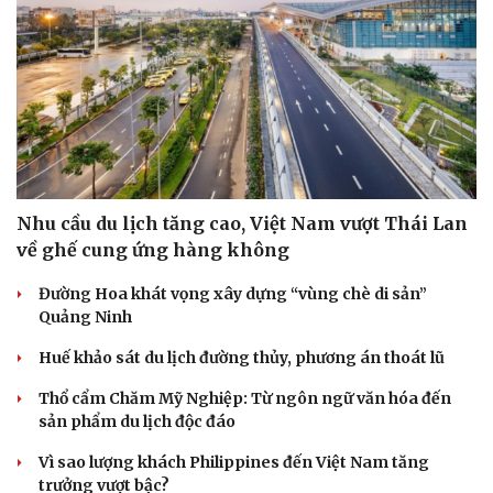
Dinh dưỡng - món ngon
Nhà đẹp
Cây thuốc
Blog
Sản phụ khoa
Tình yêu - Gia đình
Nhi khoa
Nam khoa
Làm đẹp - giảm cân
Phòng mạch online
Ăn sạch sống khỏe
Nhu cầu du lịch tăng cao, Việt Nam vượt Thái Lan
về ghế cung ứng hàng không
Đường Hoa khát vọng xây dựng “vùng chè di sản”
Quảng Ninh
Huế khảo sát du lịch đường thủy, phương án thoát lũ
Thổ cẩm Chăm Mỹ Nghiệp: Từ ngôn ngữ văn hóa đến
sản phẩm du lịch độc đáo
Vì sao lượng khách Philippines đến Việt Nam tăng
trưởng vượt bậc?