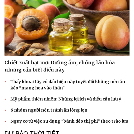
Chiết xuất hạt mơ: Dưỡng ẩm, chống lão hóa
nhưng cần biết điều này
Thấy khoai tây có dấu hiệu này tuyệt đối không nên ăn
kẻo “mang họa vào thân"
Mỹ phẩm thiên nhiên: Những lợi ích và điều cần lưu ý
6 nhóm người nên tránh ăn lòng lợn
Nguy cơ từ việc sử dụng “bánh dẻo thị phi” theo trào lưu
DỰ BÁO THỜI TIẾT