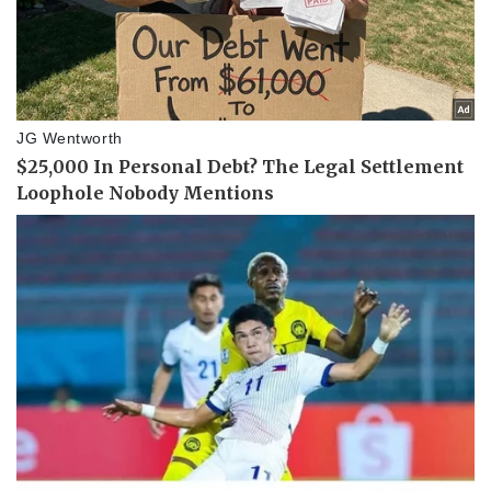
Pháp luật
Quân sự - Quốc phòng
Vụ án
Vũ khí
Tin nóng
Việt Nam
Tư vấn luật
Phân tích