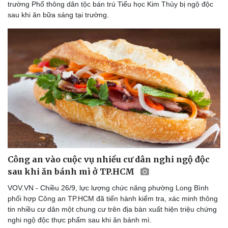
trường Phổ thông dân tộc bán trú Tiểu học Kim Thủy bị ngộ độc
sau khi ăn bữa sáng tại trường.
Công an vào cuộc vụ nhiều cư dân nghi ngộ độc
sau khi ăn bánh mì ở TP.HCM
Thể thao
Ô tô - Xe máy
VOV.VN - Chiều 26/9, lực lượng chức năng phường Long Bình
Bóng đá
Ô tô
phối hợp Công an TP.HCM đã tiến hành kiểm tra, xác minh thông
Lịch thi đấu bóng đá
Xe máy
tin nhiều cư dân một chung cư trên địa bàn xuất hiện triệu chứng
Thế giới thể thao
Tư vấn
nghi ngộ độc thực phẩm sau khi ăn bánh mì.
eSports