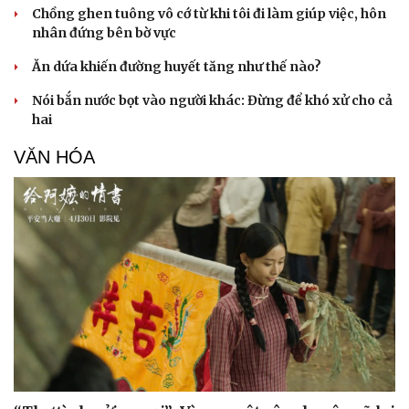
Chồng ghen tuông vô cớ từ khi tôi đi làm giúp việc, hôn
Doanh nhân
Trải nghiệm
nhân đứng bên bờ vực
Vì cộng đồng
Chuyển đổi số
Ăn dứa khiến đường huyết tăng như thế nào?
Nói bắn nước bọt vào người khác: Đừng để khó xử cho cả
hai
VĂN HÓA