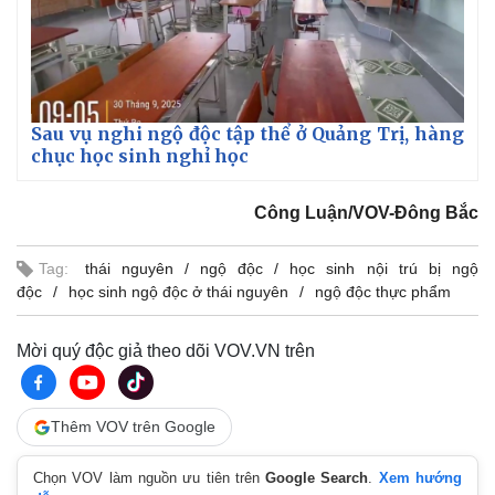
Sau vụ nghi ngộ độc tập thể ở Quảng Trị, hàng
chục học sinh nghỉ học
Công Luận/VOV-Đông Bắc
Tag:
thái nguyên
ngộ độc
học sinh nội trú bị ngộ
Thế giới
Multimedia
độc
học sinh ngộ độc ở thái nguyên
ngộ độc thực phẩm
Quan sát
Video
Cuộc sống đó đây
Ảnh
Mời quý độc giả theo dõi VOV.VN trên
Hồ sơ
E-Magazine
Infographic
Thêm VOV trên Google
Chọn VOV làm nguồn ưu tiên trên
Google Search
.
Xem hướng