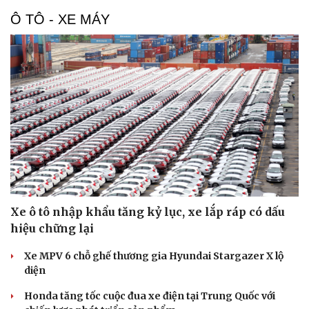
Ô TÔ - XE MÁY
Du lịch
Podcast
Tư vấn
Câu chuyện thời sự
Săn Tour
Đọc truyện đêm khuya
check-in
Cửa sổ tình yêu
Kể chuyện cho bé
Hạt giống tâm hồn
Xe ô tô nhập khẩu tăng kỷ lục, xe lắp ráp có dấu
hiệu chững lại
Xe MPV 6 chỗ ghế thương gia Hyundai Stargazer X lộ
diện
Honda tăng tốc cuộc đua xe điện tại Trung Quốc với