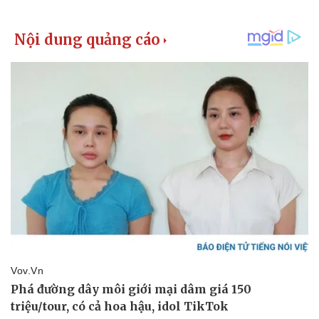
Kinh tế
Thị trường
Bất động sản
Giá vàng
Khởi nghiệp
Tiêu dùng
Tỷ giá
Chứng khoán
Giá cà phê