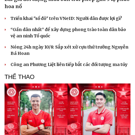
hoa nổ
Triển khai "sổ đỏ" trên VNeID: Người dân được lợi gì?
Văn hóa
Giải trí
“Gần dân nhất” để xây dựng phong trào toàn dân bảo
Sân khấu - Điện ảnh
Nghệ sĩ
vệ an ninh Tổ quốc
Văn học
Thời trang
Nóng 24h ngày 10/8: Sắp xét xử cựu thứ trưởng Nguyễn
Âm nhạc
Sao Việt
Bá Hoan
Di sản
Công an Phương Liệt liên tiếp bắt các đối tượng ma túy
THỂ THAO