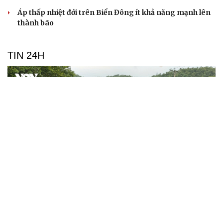
Áp thấp nhiệt đới trên Biển Đông ít khả năng mạnh lên
thành bão
TIN 24H
Dự kiến có 6 trạm dừng nghỉ trên tuyến Quốc lộ
28B đoạn qua xã Phan Sơn