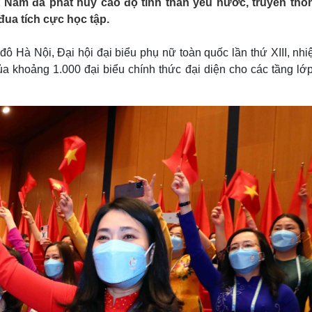
t Nam đã phát huy cao độ tinh thần yêu nước, truyền thố
Lịch thi đấu bóng đá
Xe máy
đua tích cực học tập.
Thế giới thể thao
Tư vấn
eSports
V
Hậu trường
đô Hà Nội, Đại hội đại biểu phụ nữ toàn quốc lần thứ XIII, nh
a khoảng 1.000 đại biểu chính thức đại diện cho các tầng lớp
Văn hóa
Giải trí
D
Sân khấu - Điện ảnh
Nghệ sĩ
Văn học
Thời trang
Âm nhạc
Sao Việt
c
Di sản