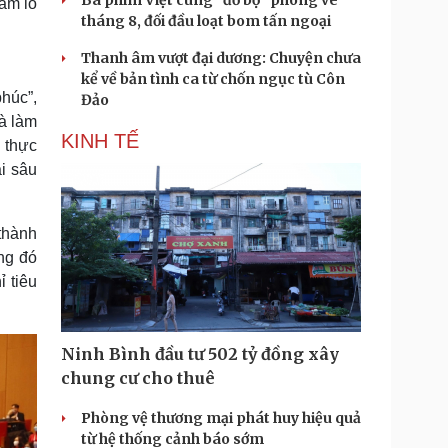
Ba phim Việt cùng “đổ bộ” phòng vé
hăm lo
tháng 8, đối đầu loạt bom tấn ngoại
Thanh âm vượt đại dương: Chuyện chưa
kể về bản tình ca từ chốn ngục tù Côn
húc”,
Đảo
và làm
KINH TẾ
 thực
i sâu
 thành
ong đó
ỉ tiêu
Ninh Bình đầu tư 502 tỷ đồng xây
chung cư cho thuê
Phòng vệ thương mại phát huy hiệu quả
từ hệ thống cảnh báo sớm