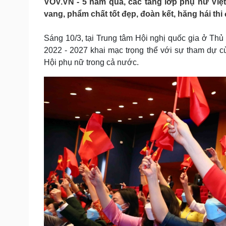
VOV.VN - 5 năm qua, các tầng lớp phụ nữ Việ
Tin nóng
Việt Nam
vang, phẩm chất tốt đẹp, đoàn kết, hăng hái thi 
Tư vấn luật
Phân tích
Sáng 10/3, tại Trung tâm Hội nghị quốc gia ở Thủ 
2022 - 2027 khai mạc trọng thể với sự tham dự củ
Sức khỏe
Đời sống
Hội phụ nữ trong cả nước.
Dinh dưỡng - món ngon
Nhà đẹp
Cây thuốc
Blog
Sản phụ khoa
Tình yêu - Gia đình
Nhi khoa
Nam khoa
Làm đẹp - giảm cân
Phòng mạch online
Ăn sạch sống khỏe
Cải chính