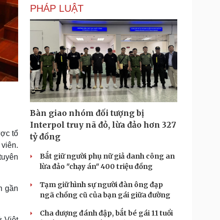
PHÁP LUẬT
Bàn giao nhóm đối tượng bị
Interpol truy nã đỏ, lừa đảo hơn 327
ược tổ
tỷ đồng
 viên.
Bắt giữ người phụ nữ giả danh công an
tuyên
lừa đảo "chạy án" 400 triệu đồng
Tạm giữ hình sự người đàn ông đạp
n gần
ngã chồng cũ của bạn gái giữa đường
Cha dượng đánh đập, bắt bé gái 11 tuổi
 Việt