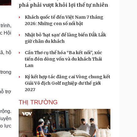
phá phải vượt khỏi lợi thế tự nhiên
Khách quốc tế đến Việt Nam 7 tháng
2026: Những con số nổi bật
trình,
c Hội
Nhặt bỏ 'hạt sạn' để làng biển Đắk Lắk
giữ chân du khách
ã, hộ
Cần Thơ cụ thể hóa “Ba kết nối”, xúc
tiến đón dòng vốn và du khách Thái
Lan
trong
Ký kết hợp tác đăng cai Vòng chung kết
Giải Vô địch Golf nghiệp dư thế giới
2027
ỗ trợ
THỊ TRƯỜNG
rộng.
luyện
o lực