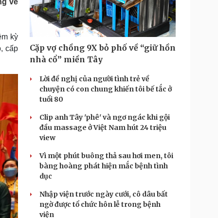
ng vẻ
Doanh nghiệp 24h
Tin Công nghệ
Doanh nhân
Trải nghiệm
ì cộng đồng
Chuyển đổi số
iệm kỳ
Cặp vợ chồng 9X bỏ phố về “giữ hồn
, cấp
u lịch
Podcast
nhà cổ” miền Tây
Tư vấn
Câu chuyện thời sự
Săn Tour
Đọc truyện đêm khuya
Lời đề nghị của người tình trẻ về
heck-in
Cửa sổ tình yêu
chuyện có con chung khiến tôi bế tắc ở
Kể chuyện cho bé
tuổi 80
Hạt giống tâm hồn
Clip anh Tây 'phê' và ngơ ngác khi gội
đầu massage ở Việt Nam hút 24 triệu
view
Vì một phút buông thả sau hơi men, tôi
bàng hoàng phát hiện mắc bệnh tình
dục
Nhập viện trước ngày cưới, cô dâu bất
ngờ được tổ chức hôn lễ trong bệnh
viện