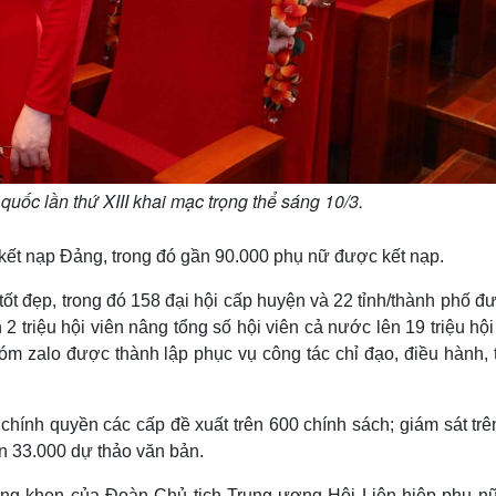
quốc lần thứ XIII khai mạc trọng thể sáng 10/3.
 kết nạp Đảng, trong đó gần 90.000 phụ nữ được kết nạp.
ốt đẹp, trong đó 158 đại hội cấp huyện và 22 tỉnh/thành phố đ
2 triệu hội viên nâng tổng số hội viên cả nước lên 19 triệu hội
m zalo được thành lập phục vụ công tác chỉ đạo, điều hành, 
chính quyền các cấp đề xuất trên 600 chính sách; giám sát trê
ên 33.000 dự thảo văn bản.
ng khen của Đoàn Chủ tịch Trung ương Hội Liên hiệp phụ nữ