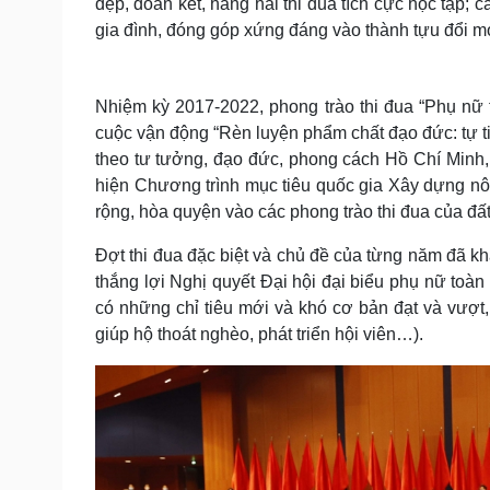
đẹp, đoàn kết, hăng hái thi đua tích cực học tập; 
gia đình, đóng góp xứng đáng vào thành tựu đổi mớ
Nhiệm kỳ 2017-2022, phong trào thi đua “Phụ nữ t
cuộc vận động “Rèn luyện phẩm chất đạo đức: tự ti
theo tư tưởng, đạo đức, phong cách Hồ Chí Minh,
hiện Chương trình mục tiêu quốc gia Xây dựng nôn
rộng, hòa quyện vào các phong trào thi đua của đấ
Đợt thi đua đặc biệt và chủ đề của từng năm đã kh
thắng lợi Nghị quyết Đại hội đại biểu phụ nữ toàn
có những chỉ tiêu mới và khó cơ bản đạt và vượt, 
giúp hộ thoát nghèo, phát triển hội viên…).