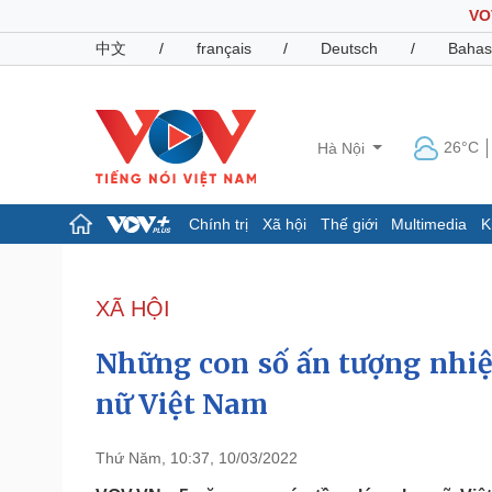
VO
中文
/
français
/
Deutsch
/
Bahas
26°C
Hà Nội
Chính trị
Xã hội
Thế giới
Multimedia
K
Chính trị
Xã hội
Đảng
Tin 24h
XÃ HỘI
Tổ chức nhân sự
Dự báo thời tiết
Quốc hội
Giáo dục
Những con số ấn tượng nhiệ
Nhận diện sự thật
Dấu ấn VOV
Việc làm
nữ Việt Nam
Biển đảo
Pháp luật
Quân sự - Quốc phòng
Thứ Năm, 10:37, 10/03/2022
Vụ án
Vũ khí