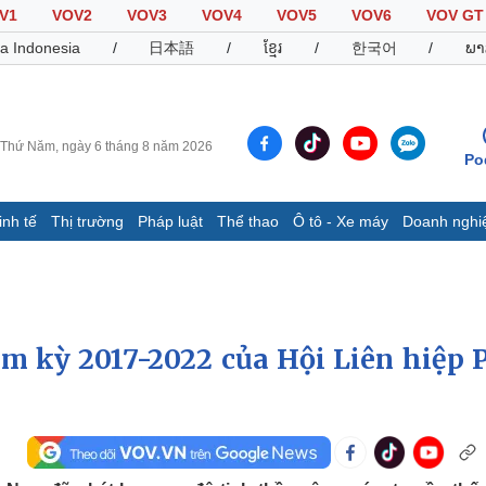
V1
VOV2
VOV3
VOV4
VOV5
VOV6
VOV GT
a Indonesia
/
日本語
/
ខ្មែរ
/
한국어
/
ພາ
Thứ Năm, ngày 6 tháng 8 năm 2026
Po
inh tế
Thị trường
Pháp luật
Thể thao
Ô tô - Xe máy
Doanh nghi
Thế giới
Multimedia
K
Quan sát
Video
B
Cuộc sống đó đây
Ảnh
K
Hồ sơ
E-Magazine
m kỳ 2017-2022 của Hội Liên hiệp 
Infographic
Thể thao
Ô tô - Xe máy
D
Bóng đá
Ô tô
T