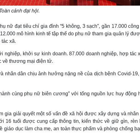
Toàn cảnh đại hội.
hụ nữ đạt tiêu chí gia đình “5 không, 3 sạch”, gần 17.000 công 
2.000 mô hình kinh tế tập thể do phụ nữ tham gia quản lý đượ
 tác xã.
i nghiệp, khởi sự kinh doanh. 87.000 doanh nghiệp, hợp tác x
 về thương mại điện tử.
 và nhân dân chịu ảnh hưởng nặng nề của dịch bệnh Covid-19, 
hành cùng phụ nữ biên cương” với tổng nguồn lực huy động h
m gia giải quyết một số vấn đề xã hội được xây dựng và nhân 
i 16 tuổi được cung cấp thông tin, kiến thức về giữ gìn, rèn 
về giáo dục làm cha mẹ, an toàn thực phẩm và phòng chống bạ