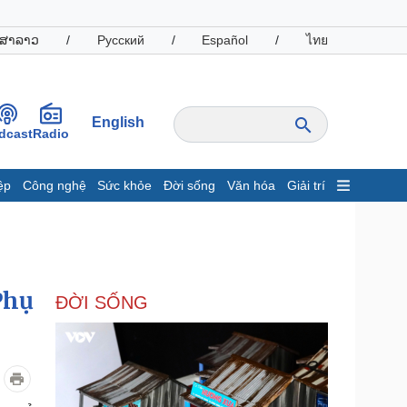
ສາລາວ
/
Русский
/
Español
/
ไทย
English
dcast
Radio
ệp
Công nghệ
Sức khỏe
Đời sống
Văn hóa
Giải trí
inh tế
Thị trường
ất động sản
Giá vàng
hởi nghiệp
Tiêu dùng
Tỷ giá
Phụ
ĐỜI SỐNG
Chứng khoán
Giá cà phê
oanh nghiệp
Công nghệ
hông tin doanh nghiệp
Sành điệu