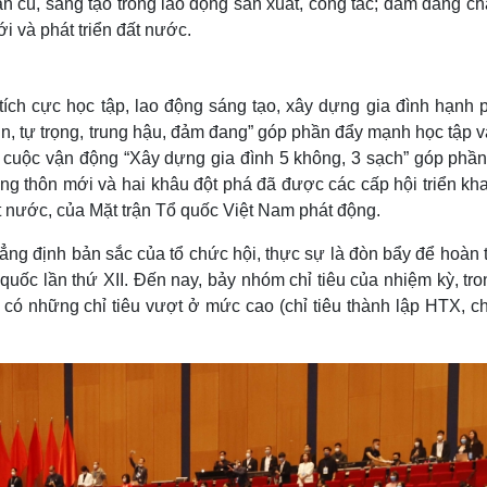
cần cù, sáng tạo trong lao động sản xuất, công tác; đảm đang c
i và phát triển đất nước.
ích cực học tập, lao động sáng tạo, xây dựng gia đình hạnh p
n, tự trọng, trung hậu, đảm đang” góp phần đẩy mạnh học tập 
 cuộc vận động “Xây dựng gia đình 5 không, 3 sạch” góp phần
g thôn mới và hai khâu đột phá đã được các cấp hội triển kha
t nước, của Mặt trận Tổ quốc Việt Nam phát động.
ẳng định bản sắc của tổ chức hội, thực sự là đòn bẩy để hoàn
 quốc lần thứ XII. Đến nay, bảy nhóm chỉ tiêu của nhiệm kỳ, tr
có những chỉ tiêu vượt ở mức cao (chỉ tiêu thành lập HTX, ch