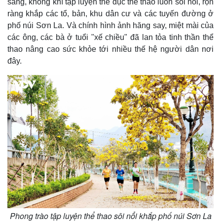
sáng, không khí tập luyện thể dục thể thao luôn sôi nổi, rộn
Giá cà phê
ràng khắp các tổ, bản, khu dân cư và các tuyến đường ở
phố núi Sơn La. Và chính hình ảnh hăng say, miệt mài của
các ông, các bà ở tuổi "xế chiều" đã lan tỏa tinh thần thể
thao nâng cao sức khỏe tới nhiều thế hệ người dân nơi
đây.
Phong trào tập luyện thể thao sôi nổi khắp phố núi Sơn La