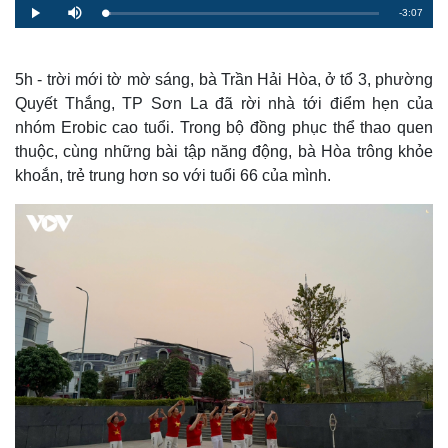
R
-
3:07
L
P
M
o
l
u
a
a
t
e
d
y
e
e
d
m
:
5h - trời mới tờ mờ sáng, bà Trần Hải Hòa, ở tổ 3, phường
2
.
Quyết Thắng, TP Sơn La đã rời nhà tới điểm hẹn của
a
1
8
nhóm Erobic cao tuổi. Trong bộ đồng phục thể thao quen
%
i
thuộc, cùng những bài tập năng động, bà Hòa trông khỏe
n
khoắn, trẻ trung hơn so với tuổi 66 của mình.
i
n
g
T
i
m
e