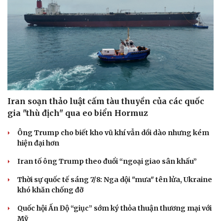
Iran soạn thảo luật cấm tàu thuyền của các quốc
gia "thù địch" qua eo biển Hormuz
Ông Trump cho biết kho vũ khí vẫn dồi dào nhưng kém
hiện đại hơn
Iran tố ông Trump theo đuổi “ngoại giao sân khấu”
Thời sự quốc tế sáng 7/8: Nga dội "mưa" tên lửa, Ukraine
khó khăn chống đỡ
Quốc hội Ấn Độ “giục” sớm ký thỏa thuận thương mại với
Mỹ