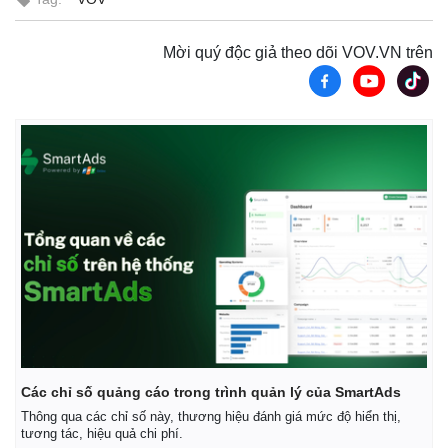
Vụ án
Vũ khí
Tin nóng
Việt Nam
Tư vấn luật
Phân tích
Mời quý độc giả theo dõi VOV.VN trên
Các chỉ số quảng cáo trong trình quản lý của SmartAds
Thông qua các chỉ số này, thương hiệu đánh giá mức độ hiển thị,
tương tác, hiệu quả chi phí.