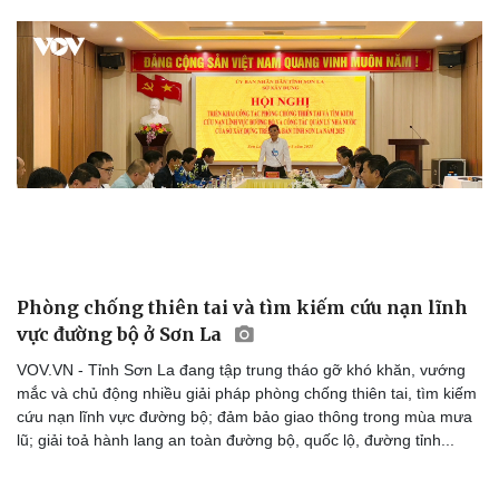
Sức khỏe
Đời sống
Dinh dưỡng - món ngon
Nhà đẹp
Cây thuốc
Blog
Sản phụ khoa
Tình yêu - Gia đình
Nhi khoa
Nam khoa
Phòng chống thiên tai và tìm kiếm cứu nạn lĩnh
Làm đẹp - giảm cân
vực đường bộ ở Sơn La
Phòng mạch online
Ăn sạch sống khỏe
VOV.VN - Tỉnh Sơn La đang tập trung tháo gỡ khó khăn, vướng
mắc và chủ động nhiều giải pháp phòng chống thiên tai, tìm kiếm
cứu nạn lĩnh vực đường bộ; đảm bảo giao thông trong mùa mưa
lũ; giải toả hành lang an toàn đường bộ, quốc lộ, đường tỉnh...