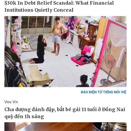
Thể thao
Ô tô - Xe máy
Bóng đá
Ô tô
Lịch thi đấu bóng đá
Xe máy
Thế giới thể thao
Tư vấn
eSports
Hậu trường