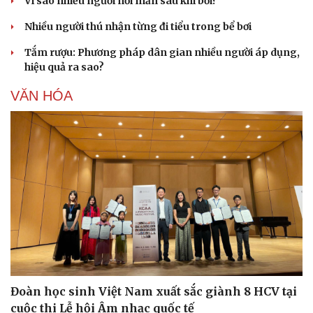
Vì sao nhiều người nổi mẩn sau khi bơi?
Nhiều người thú nhận từng đi tiểu trong bể bơi
Tắm rượu: Phương pháp dân gian nhiều người áp dụng,
hiệu quả ra sao?
VĂN HÓA
Văn hóa
Giải trí
Sân khấu - Điện ảnh
Nghệ sĩ
Văn học
Thời trang
Âm nhạc
Sao Việt
Di sản
Đoàn học sinh Việt Nam xuất sắc giành 8 HCV tại
cuộc thi Lễ hội Âm nhạc quốc tế