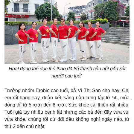
Hoạt động thể dục thể thao đã trở thành cầu nối gắn kết
người cao tuổi
Thế giới
Multimedia
Trưởng nhóm Erobic cao tuổi, bà Vi Thị San cho hay: Chị
Quan sát
Video
em rất hăng say, đoàn kết, sáng nào cũng tập từ 5h, mùa
Cuộc sống đó đây
Ảnh
đông thì từ 5 rưỡi đến 6 rưỡi. Sức khỏe cải thiện rất nhiều.
Hồ sơ
E-Magazine
Tuổi già tuy nhiều bệnh tật nhưng các bà đến đây vừa vui
Infographic
vừa khỏe, chúng tôi cứ đđi đều không nghỉ ngày nào, từ
thứ 2 đến chủ nhật.