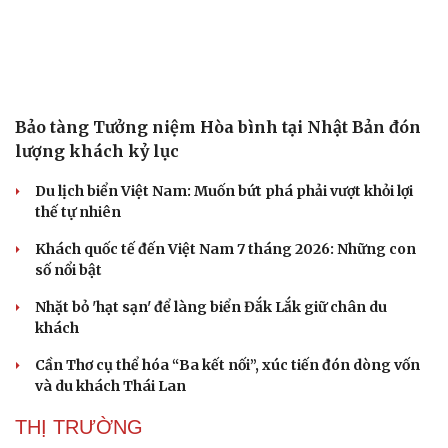
Bảo tàng Tưởng niệm Hòa bình tại Nhật Bản đón
lượng khách kỷ lục
Du lịch biển Việt Nam: Muốn bứt phá phải vượt khỏi lợi
thế tự nhiên
Khách quốc tế đến Việt Nam 7 tháng 2026: Những con
số nổi bật
Nhặt bỏ 'hạt sạn' để làng biển Đắk Lắk giữ chân du
khách
Du lịch
Podcast
Cần Thơ cụ thể hóa “Ba kết nối”, xúc tiến đón dòng vốn
Tư vấn
Câu chuyện thời sự
và du khách Thái Lan
Săn Tour
Đọc truyện đêm khuya
check-in
Cửa sổ tình yêu
THỊ TRƯỜNG
Kể chuyện cho bé