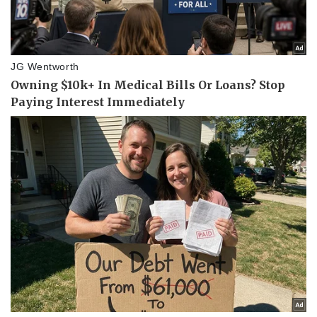
Doanh nghiệp
Công nghệ
Thông tin doanh nghiệp
Sành điệu
Doanh nghiệp 24h
Tin Công nghệ
Doanh nhân
Trải nghiệm
Vì cộng đồng
Chuyển đổi số