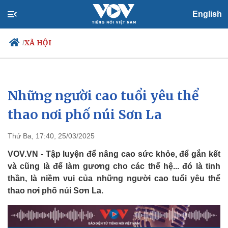
English
XÃ HỘI
/
Những người cao tuổi yêu thể
Chính trị
Xã hội
Đảng
Tin 24h
thao nơi phố núi Sơn La
Tổ chức nhân sự
Dự báo thời tiết
Quốc hội
Giáo dục
Thứ Ba, 17:40, 25/03/2025
Nhận diện sự thật
Dấu ấn VOV
Việc làm
VOV.VN - Tập luyện để nâng cao sức khỏe, để gắn kết
Biển đảo
và cũng là để làm gương cho các thế hệ... đó là tinh
thần, là niềm vui của những người cao tuổi yêu thể
thao nơi phố núi Sơn La.