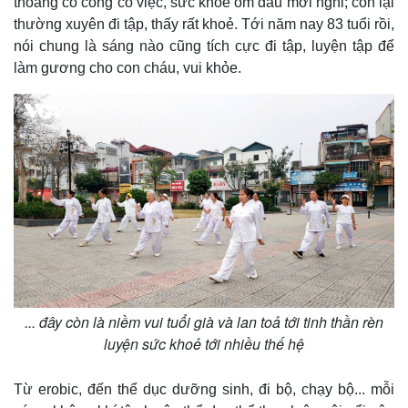
thoảng có công có việc, sức khỏe ốm đau mới nghỉ; còn lại
thường xuyên đi tập, thấy rất khoẻ. Tới năm nay 83 tuổi rồi,
nói chung là sáng nào cũng tích cực đi tập, luyện tập để
làm gương cho con cháu, vui khỏe.
Kinh tế
Thị trường
... đây còn là niềm vui tuổi già và lan toả tới tinh thần rèn
Bất động sản
Giá vàng
luyện sức khoẻ tới nhiều thế hệ
Khởi nghiệp
Tiêu dùng
Tỷ giá
Từ erobic, đến thể dục dưỡng sinh, đi bộ, chạy bộ... mỗi
Chứng khoán