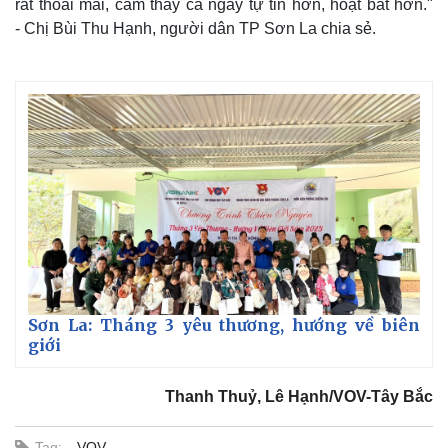
rất thoải mái, cảm thấy cả ngày tự tin hơn, hoạt bát hơn."
- Chị Bùi Thu Hạnh, người dân TP Sơn La chia sẻ.
T
h
i
The media could not be loaded, either because the server
s
i
or network failed or because the format is not supported.
s
a
m
o
d
a
l
w
i
n
d
o
w
.
Sơn La: Tháng 3 yêu thương, hướng về biên
giới
Thanh Thuỷ, Lê Hạnh/VOV-Tây Bắc
Pháp luật
Quân sự - Quốc phòng
Tag:
VOV