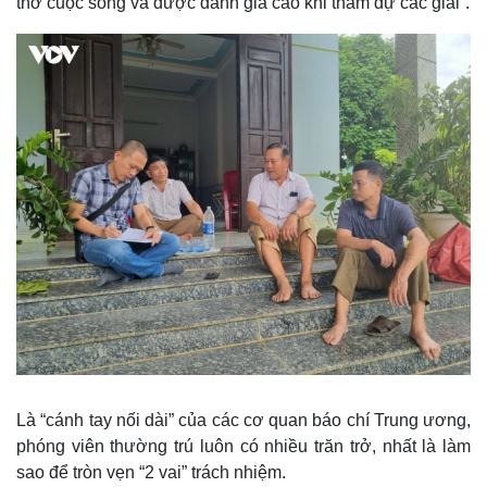
thở cuộc sống và được đánh giá cao khi tham dự các giải”.
Kinh tế
Thị trường
Bất động sản
Giá vàng
Là “cánh tay nối dài” của các cơ quan báo chí Trung ương,
Khởi nghiệp
Tiêu dùng
phóng viên thường trú luôn có nhiều trăn trở, nhất là làm
Tỷ giá
sao để tròn vẹn “2 vai” trách nhiệm.
Chứng khoán