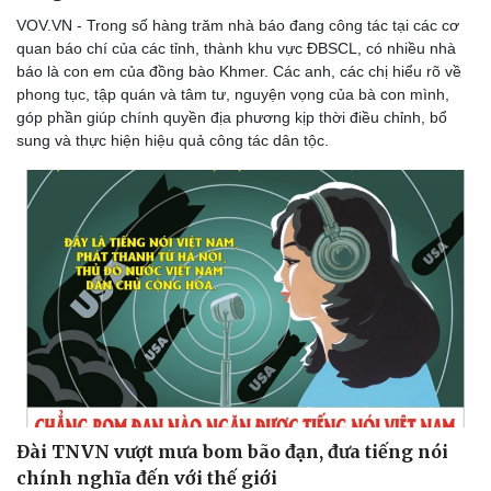
VOV.VN - Trong số hàng trăm nhà báo đang công tác tại các cơ
quan báo chí của các tỉnh, thành khu vực ĐBSCL, có nhiều nhà
báo là con em của đồng bào Khmer. Các anh, các chị hiểu rõ về
phong tục, tập quán và tâm tư, nguyện vọng của bà con mình,
góp phần giúp chính quyền địa phương kịp thời điều chỉnh, bổ
sung và thực hiện hiệu quả công tác dân tộc.
Sức khỏe
Đời sống
Dinh dưỡng - món ngon
Nhà đẹp
Cây thuốc
Blog
Sản phụ khoa
Tình yêu - Gia đình
Nhi khoa
Nam khoa
Làm đẹp - giảm cân
Phòng mạch online
Ăn sạch sống khỏe
Đài TNVN vượt mưa bom bão đạn, đưa tiếng nói
chính nghĩa đến với thế giới