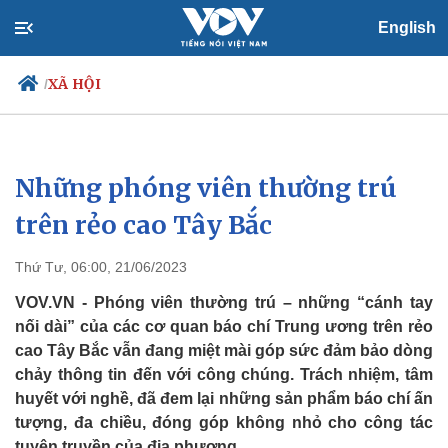
English
XÃ HỘI
/
Những phóng viên thường trú
Chính trị
Xã hội
Đảng
Tin 24h
trên rẻo cao Tây Bắc
Tổ chức nhân sự
Dự báo thời tiết
Quốc hội
Giáo dục
Thứ Tư, 06:00, 21/06/2023
Nhận diện sự thật
Dấu ấn VOV
Việc làm
VOV.VN - Phóng viên thường trú – những “cánh tay
Biển đảo
nối dài” của các cơ quan báo chí Trung ương trên rẻo
cao Tây Bắc vẫn đang miệt mài góp sức đảm bảo dòng
chảy thông tin đến với công chúng. Trách nhiệm, tâm
huyết với nghề, đã đem lại những sản phẩm báo chí ấn
tượng, đa chiều, đóng góp không nhỏ cho công tác
tuyên truyền của địa phương.