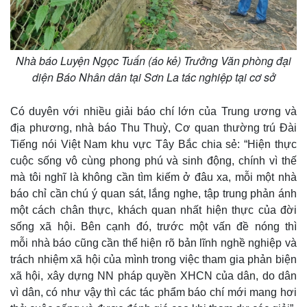
Nhà báo Luyện Ngọc Tuấn (áo kẻ) Trưởng Văn phòng đại
diện Báo Nhân dân tại Sơn La tác nghiệp tại cơ sở
Có duyên với nhiều giải báo chí lớn của Trung ương và
địa phương, nhà báo Thu Thuỳ, Cơ quan thường trú Đài
Tiếng nói Việt Nam khu vực Tây Bắc chia sẻ: “Hiện thực
cuộc sống vô cùng phong phú và sinh động, chính vì thế
mà tôi nghĩ là không cần tìm kiếm ở đâu xa, mỗi một nhà
báo chỉ cần chú ý quan sát, lắng nghe, tập trung phản ánh
một cách chân thực, khách quan nhất hiện thực của đời
sống xã hội. Bên cạnh đó, trước một vấn đề nóng thì
mỗi nhà báo cũng cần thể hiện rõ bản lĩnh nghề nghiệp và
trách nhiệm xã hội của mình trong việc tham gia phản biện
xã hội, xây dựng NN pháp quyền XHCN của dân, do dân
vì dân, có như vậy thì các tác phẩm báo chí mới mang hơi