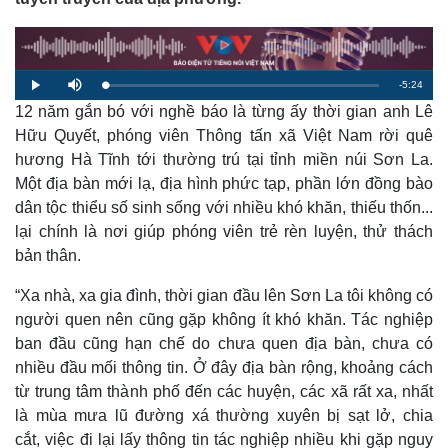
R
-
5:24
L
P
M
o
l
u
a
12 năm gắn bó với nghề báo là từng ấy thời gian anh Lê
a
t
e
d
y
e
e
Hữu Quyết, phóng viên Thông tấn xã Việt Nam rời quê
d
m
:
hương Hà Tĩnh tới thường trú tại tỉnh miền núi Sơn La.
1
.
a
8
Một địa bàn mới lạ, địa hình phức tạp, phần lớn đồng bào
9
%
dân tộc thiểu số sinh sống với nhiều khó khăn, thiếu thốn...
i
lại chính là nơi giúp phóng viên trẻ rèn luyện, thử thách
n
bản thân.
i
“Xa nhà, xa gia đình, thời gian đầu lên Sơn La tôi không có
n
người quen nên cũng gặp không ít khó khăn. Tác nghiệp
g
ban đầu cũng hạn chế do chưa quen địa bàn, chưa có
T
nhiều đầu mối thông tin. Ở đây địa bàn rộng, khoảng cách
i
từ trung tâm thành phố đến các huyện, các xã rất xa, nhất
là mùa mưa lũ đường xá thường xuyên bị sạt lở, chia
m
cắt, việc đi lại lấy thông tin tác nghiệp nhiều khi gặp nguy
e