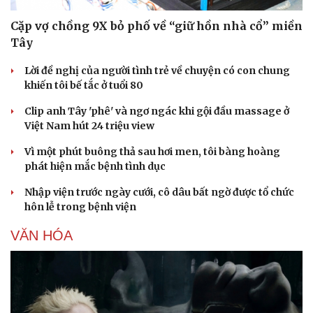
Cặp vợ chồng 9X bỏ phố về “giữ hồn nhà cổ” miền
Tây
Lời đề nghị của người tình trẻ về chuyện có con chung
khiến tôi bế tắc ở tuổi 80
Clip anh Tây 'phê' và ngơ ngác khi gội đầu massage ở
Việt Nam hút 24 triệu view
Vì một phút buông thả sau hơi men, tôi bàng hoàng
phát hiện mắc bệnh tình dục
Nhập viện trước ngày cưới, cô dâu bất ngờ được tổ chức
hôn lễ trong bệnh viện
Văn hóa
Giải trí
Sân khấu - Điện ảnh
Nghệ sĩ
VĂN HÓA
Văn học
Thời trang
Âm nhạc
Sao Việt
Di sản