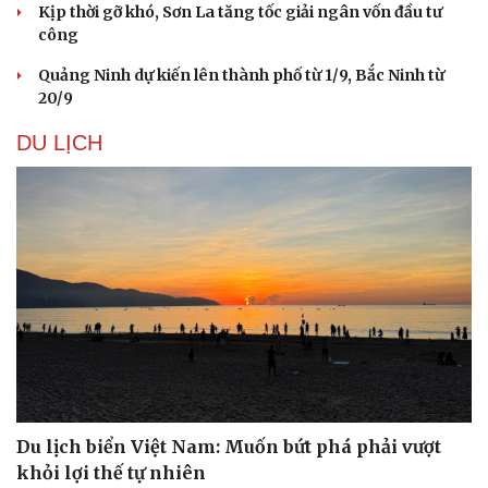
Kịp thời gỡ khó, Sơn La tăng tốc giải ngân vốn đầu tư
công
Quảng Ninh dự kiến lên thành phố từ 1/9, Bắc Ninh từ
20/9
DU LỊCH
Du lịch
Podcast
Tư vấn
Câu chuyện thời sự
Săn Tour
Đọc truyện đêm khuya
Du lịch biển Việt Nam: Muốn bứt phá phải vượt
check-in
Cửa sổ tình yêu
khỏi lợi thế tự nhiên
Kể chuyện cho bé