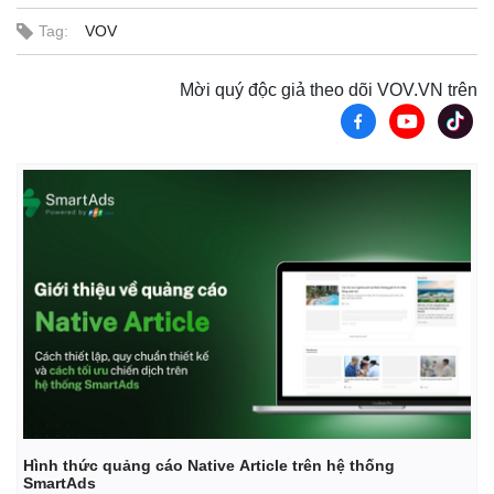
Vụ án
Vũ khí
Tin nóng
Việt Nam
Tag:
VOV
Tư vấn luật
Phân tích
Mời quý độc giả theo dõi VOV.VN trên
Hình thức quảng cáo Native Article trên hệ thống
SmartAds