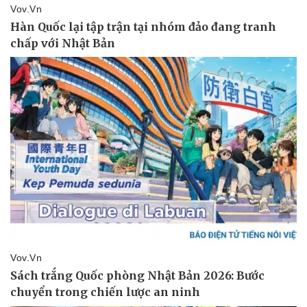
Thể thao
Ô tô - Xe máy
Bóng đá
Ô tô
Lịch thi đấu bóng đá
Xe máy
Thế giới thể thao
Tư vấn
eSports
Hậu trường