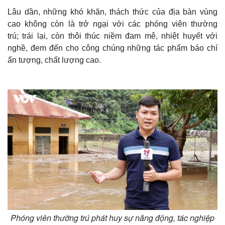
Lâu dần, những khó khăn, thách thức của địa bàn vùng
cao không còn là trở ngại với các phóng viên thường
trú; trái lại, còn thôi thúc niềm đam mê, nhiệt huyết với
nghề, đem đến cho công chúng những tác phẩm báo chí
ấn tượng, chất lượng cao.
Thế giới
Multimedia
Quan sát
Video
Cuộc sống đó đây
Ảnh
Hồ sơ
E-Magazine
Infographic
Phóng viên thường trú phát huy sự năng động, tác nghiệp