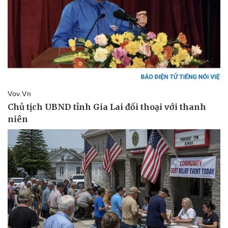
Sức khỏe
Đời sống
Dinh dưỡng - món ngon
Nhà đẹp
Cây thuốc
Blog
Sản phụ khoa
Tình yêu - Gia đình
Nhi khoa
Nam khoa
Làm đẹp - giảm cân
Phòng mạch online
Ăn sạch sống khỏe