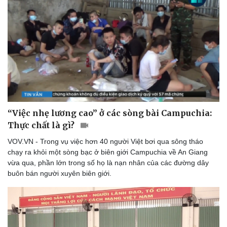
Săn Tour
Đọc truyện đêm khuya
check-in
Cửa sổ tình yêu
Kể chuyện cho bé
Hạt giống tâm hồn
“Việc nhẹ lương cao” ở các sòng bài Campuchia:
Thực chất là gì?
VOV.VN - Trong vụ việc hơn 40 người Việt bơi qua sông tháo
chạy ra khỏi một sòng bạc ở biên giới Campuchia về An Giang
vừa qua, phần lớn trong số họ là nạn nhân của các đường dây
buôn bán người xuyên biên giới.