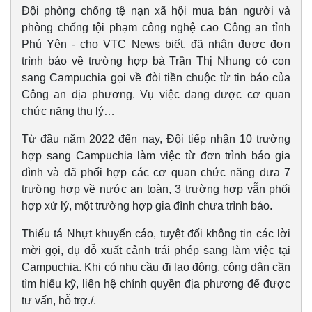
Đội phòng chống tệ nạn xã hội mua bán người và
phòng chống tội phạm công nghệ cao Công an tỉnh
Phú Yên - cho VTC News biết, đã nhận được đơn
trình báo về trường hợp bà Trần Thị Nhung có con
sang Campuchia gọi về đòi tiền chuộc từ tin báo của
Công an địa phương. Vụ việc đang được cơ quan
chức năng thụ lý…
Từ đầu năm 2022 đến nay, Đội tiếp nhận 10 trường
hợp sang Campuchia làm việc từ đơn trình báo gia
đình và đã phối hợp các cơ quan chức năng đưa 7
trường hợp về nước an toàn, 3 trường hợp vẫn phối
Thể thao
Ô tô - Xe máy
hợp xử lý, một trường hợp gia đình chưa trình báo.
Bóng đá
Ô tô
Lịch thi đấu bóng đá
Xe máy
Thiếu tá Nhựt khuyến cáo, tuyệt đối không tin các lời
Thế giới thể thao
Tư vấn
mời gọi, dụ dỗ xuất cảnh trái phép sang làm việc tại
eSports
Hậu trường
Campuchia. Khi có nhu cầu đi lao động, công dân cần
tìm hiểu kỹ, liên hệ chính quyền địa phương để được
tư vấn, hỗ trợ./.