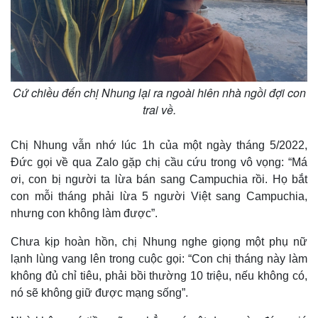
Cứ chiều đến chị Nhung lại ra ngoài hiên nhà ngồi đợi con
Thế giới
Multimedia
trai về.
Quan sát
Video
Cuộc sống đó đây
Ảnh
Hồ sơ
E-Magazine
Chị Nhung vẫn nhớ lúc 1h của một ngày tháng 5/2022,
Infographic
Đức gọi về qua Zalo gặp chị cầu cứu trong vô vọng: “Má
ơi, con bị người ta lừa bán sang Campuchia rồi. Họ bắt
con mỗi tháng phải lừa 5 người Việt sang Campuchia,
nhưng con không làm được”.
Chưa kịp hoàn hồn, chị Nhung nghe giọng một phụ nữ
lạnh lùng vang lên trong cuộc gọi: “Con chị tháng này làm
không đủ chỉ tiêu, phải bồi thường 10 triệu, nếu không có,
nó sẽ không giữ được mạng sống”.