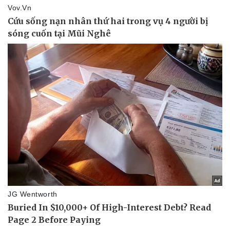
Văn hóa
Giải trí
Sân khấu - Điện ảnh
Nghệ sĩ
Văn học
Thời trang
Âm nhạc
Sao Việt
Di sản