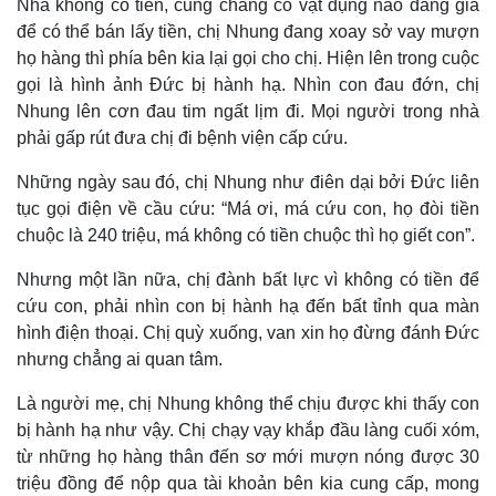
Nhà không có tiền, cũng chẳng có vật dụng nào đáng giá
để có thể bán lấy tiền, chị Nhung đang xoay sở vay mượn
họ hàng thì phía bên kia lại gọi cho chị. Hiện lên trong cuộc
gọi là hình ảnh Đức bị hành hạ. Nhìn con đau đớn, chị
Nhung lên cơn đau tim ngất lịm đi. Mọi người trong nhà
phải gấp rút đưa chị đi bệnh viện cấp cứu.
Những ngày sau đó, chị Nhung như điên dại bởi Đức liên
tục gọi điện về cầu cứu: “Má ơi, má cứu con, họ đòi tiền
chuộc là 240 triệu, má không có tiền chuộc thì họ giết con”.
Nhưng một lần nữa, chị đành bất lực vì không có tiền để
cứu con, phải nhìn con bị hành hạ đến bất tỉnh qua màn
hình điện thoại. Chị quỳ xuống, van xin họ đừng đánh Đức
nhưng chẳng ai quan tâm.
Là người mẹ, chị Nhung không thể chịu được khi thấy con
bị hành hạ như vậy. Chị chạy vạy khắp đầu làng cuối xóm,
từ những họ hàng thân đến sơ mới mượn nóng được 30
triệu đồng để nộp qua tài khoản bên kia cung cấp, mong