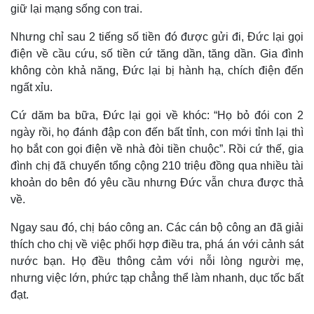
giữ lại mạng sống con trai.
Kinh tế
Thị trường
Nhưng chỉ sau 2 tiếng số tiền đó được gửi đi, Đức lại gọi
Bất động sản
Giá vàng
Khởi nghiệp
Tiêu dùng
điện về cầu cứu, số tiền cứ tăng dần, tăng dần. Gia đình
Tỷ giá
không còn khả năng, Đức lại bị hành hạ, chích điện đến
Chứng khoán
ngất xỉu.
Giá cà phê
Cứ dăm ba bữa, Đức lại gọi về khóc: “Họ bỏ đói con 2
ngày rồi, họ đánh đập con đến bất tỉnh, con mới tỉnh lại thì
họ bắt con gọi điện về nhà đòi tiền chuộc”. Rồi cứ thế, gia
đình chị đã chuyển tổng cộng 210 triệu đồng qua nhiều tài
khoản do bên đó yêu cầu nhưng Đức vẫn chưa được thả
về.
Ngay sau đó, chị báo công an. Các cán bộ công an đã giải
thích cho chị về việc phối hợp điều tra, phá án với cảnh sát
nước bạn. Họ đều thông cảm với nỗi lòng người mẹ,
nhưng việc lớn, phức tạp chẳng thể làm nhanh, dục tốc bất
đạt.