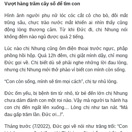
Vượt hàng trăm cây số để tìm con
Hình ảnh người phụ nữ lóc cóc cắt cỏ cho bò, đôi mắt
trũng sâu, chực trào nước mắt khiến ai nhìn thấy cũng
động lòng thương cảm. Từ khi Đức đi, chị Nhung nói
không đêm nào ngủ được quá 2 tiếng.
Lúc nào chị Nhung cũng ôm điện thoại trước ngực, phập
phồng hồi hộp. Quá 12h đêm, chị giật mình dậy, chỉ mong
Đức gọi về. Chị biết dù sẽ phải nghe những lời đau lòng,
nhưng chị Nhung mới thở phào vì biết con mình còn sống.
“Con còn sống, mình sẽ tìm mọi cách”, chị tự nhủ lòng.
Đức ốm yếu, bị bệnh tim từ nhỏ, từ bé đến lớn chị Nhung
chưa dám đánh con một roi nào. Vậy mà người ta hành hạ
con chị đến ngất lên xuống… Lòng chị như tan nát. “Má
đau gấp trăm lần. Đức ơi...!”.
Pháp luật
Quân sự - Quốc phòng
Vụ án
Vũ khí
Tháng trước (7/2022), Đức gọi về nói như trăng trối: “Con
Tin nóng
Việt Nam