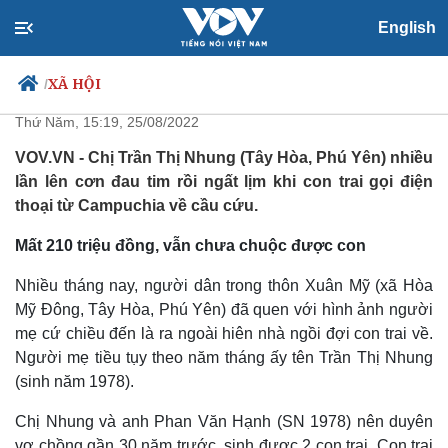
English
Nỗi lòng người mẹ tìm con bị lừa
sang Campuchia
XÃ HỘI
/
Thứ Năm, 15:19, 25/08/2022
VOV.VN - Chị Trần Thị Nhung (Tây Hòa, Phú Yên) nhiều
lần lên cơn đau tim rồi ngất lịm khi con trai gọi điện
Chính trị
Xã hội
thoại từ Campuchia về cầu cứu.
Đảng
Tin 24h
Tổ chức nhân sự
Dự báo thời tiết
Mất 210 triệu đồng, vẫn chưa chuộc được con
Quốc hội
Giáo dục
Nhận diện sự thật
Dấu ấn VOV
Nhiều tháng nay, người dân trong thôn Xuân Mỹ (xã Hòa
Việc làm
Mỹ Đông, Tây Hòa, Phú Yên) đã quen với hình ảnh người
Biển đảo
mẹ cứ chiều đến là ra ngoài hiên nhà ngồi đợi con trai về.
Người mẹ tiều tụy theo năm tháng ấy tên Trần Thị Nhung
(sinh năm 1978).
Chị Nhung và anh Phan Văn Hạnh (SN 1978) nên duyên
vợ chồng gần 30 năm trước, sinh được 2 con trai. Con trai