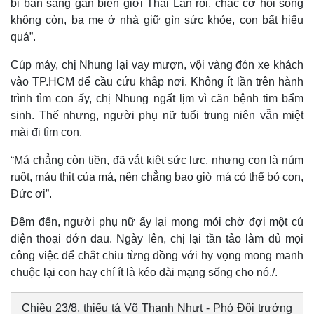
bị bán sang gần biên giới Thái Lan rồi, chắc cơ hội sống
Tư vấn luật
Phân tích
không còn, ba mẹ ở nhà giữ gìn sức khỏe, con bất hiếu
quá”.
Cúp máy, chị Nhung lại vay mượn, vội vàng đón xe khách
vào TP.HCM để cầu cứu khắp nơi. Không ít lần trên hành
trình tìm con ấy, chị Nhung ngất lịm vì căn bệnh tim bẩm
sinh. Thế nhưng, người phụ nữ tuổi trung niên vẫn miệt
mài đi tìm con.
“Má chẳng còn tiền, đã vắt kiệt sức lực, nhưng con là núm
ruột, máu thịt của má, nên chẳng bao giờ má có thể bỏ con,
Đức ơi”.
Đêm đến, người phụ nữ ấy lại mong mỏi chờ đợi một cú
điện thoại đớn đau. Ngày lên, chị lại tần tảo làm đủ mọi
công việc để chắt chiu từng đồng với hy vọng mong manh
chuộc lại con hay chí ít là kéo dài mạng sống cho nó./.
Chiều 23/8, thiếu tá Võ Thanh Nhựt - Phó Đội trưởng