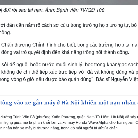
ị đứt rời sau tai nạn. Ảnh: Bệnh viện TWQĐ 108
ười dân cần nắm rõ cách sơ cứu trong trường hợp tương tự, bởi
công.
 Chấn thương Chỉnh hình cho biết, trong các trường hợp tai n
 đóng vai trò quyết định đến khả năng trồng nối thành công.
sôi để nguội hoặc nước muối sinh lý, bọc trong khăn/gạc sạch
 ý không để chi thể tiếp xúc trực tiếp với đá và không dùng xà
à trong vòng 6 giờ nếu được bảo quản đúng", Bác sĩ Nguyễn Vi
tông vào xe gắn máy ở Hà Nội khiến một nạn nhân 
ên đường Trịnh Văn Bô (phường Xuân Phương, quận Nam Từ Liêm, Hà Nội) đã xảy 
iêm trọng giữa mô tô phân khối lớn và xe máy Honda Wave Alpha chở hai người. 
 nhân trên xe máy bị thương nặng, trong đó một người bị đứt lìa chân.