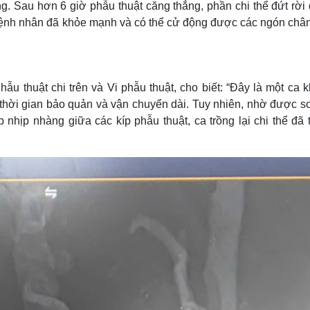
g. Sau hơn 6 giờ phẫu thuật căng thẳng, phần chi thể đứt rời
 bệnh nhân đã khỏe mạnh và có thể cử động được các ngón chân
 thuật chi trên và Vi phẫu thuật, cho biết: “Đây là một ca k
, thời gian bảo quản và vận chuyển dài. Tuy nhiên, nhờ được s
nhịp nhàng giữa các kíp phẫu thuật, ca trồng lại chi thể đã 