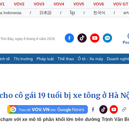
V1
VOV2
VOV3
VOV4
VOV5
VOV6
VOV GT
a Indonesia
/
日本語
/
ខ្មែរ
/
한국어
/
ພາ
Thứ Bảy, ngày 8 tháng 8 năm 2026
Po
inh tế
Thị trường
Pháp luật
Thể thao
Ô tô - Xe máy
Doanh nghi
Thế giới
Multimedia
K
Quan sát
Video
B
Cuộc sống đó đây
Ảnh
K
Hồ sơ
E-Magazine
cho cô gái 19 tuổi bị xe tông ở Hà N
Infographic
Thể thao
Ô tô - Xe máy
D
a chạm với xe mô tô phân khối lớn trên đường Trịnh Văn B
Bóng đá
Ô tô
T