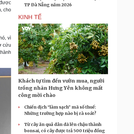
 được
TP Đà Nẵng năm 2026
, cho
KINH TẾ
hó, vì
ơ cứu
thành
Khách tự tìm đến vườn mua, người
trồng nhãn Hưng Yên không mất
công mời chào
Chiến dịch “làm sạch” mã số thuế:
Những trường hợp nào bị rà soát?
Từ cây ăn quả dân dã lên chậu thành
bonsai, có cây được trả 500 triệu đồng