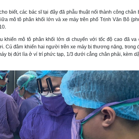
Lịch thi đấu bóng đá
Xe máy
Thế giới thể thao
Tư vấn
 biết, các bác sĩ tại đây đã phẫu thuật nối thành công chân 
eSports
V
n giữa mô tô phân khối lớn và xe máy trên phố Trịnh Văn Bô (p
Hậu trường
10.
Văn hóa
Giải trí
D
ều khiển mô tô phân khối lớn di chuyển với tốc độ cao đã va
Sân khấu - Điện ảnh
Nghệ sĩ
 Cú đâm khiến hai người trên xe máy bị thương nặng, trong đ
Văn học
Thời trang
áy bị đứt lìa ở ví trí phức tạp, 1/3 dưới cẳng chân phải, kèm d
Âm nhạc
Sao Việt
c
Di sản