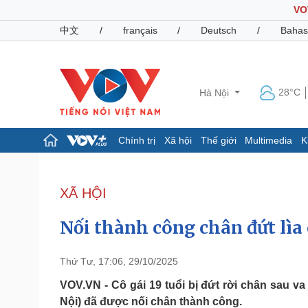
VO
中文
/
français
/
Deutsch
/
Bahas
28°C
Hà Nội
Chính trị
Xã hội
Thế giới
Multimedia
K
Chính trị
Xã hội
Đảng
Tin 24h
XÃ HỘI
Tổ chức nhân sự
Dự báo thời tiết
Quốc hội
Giáo dục
Nối thành công chân đứt lìa 
Nhận diện sự thật
Dấu ấn VOV
Việc làm
Biển đảo
Thứ Tư, 17:06, 29/10/2025
Pháp luật
Quân sự - Quốc phòng
VOV.VN - Cô gái 19 tuổi bị đứt rời chân sau v
Nội) đã được nối chân thành công.
Vụ án
Vũ khí