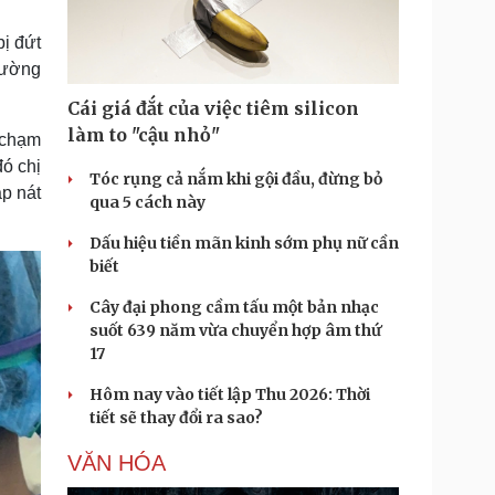
Doanh nghiệp 24h
Tin Công nghệ
Doanh nhân
Trải nghiệm
bị đứt
ì cộng đồng
Chuyển đổi số
hường
Cái giá đắt của việc tiêm silicon
u lịch
Podcast
làm to "cậu nhỏ"
 chạm
Tư vấn
Câu chuyện thời sự
ó chị
Săn Tour
Đọc truyện đêm khuya
Tóc rụng cả nắm khi gội đầu, đừng bỏ
ập nát
heck-in
Cửa sổ tình yêu
qua 5 cách này
Kể chuyện cho bé
Dấu hiệu tiền mãn kinh sớm phụ nữ cần
Hạt giống tâm hồn
biết
Cây đại phong cầm tấu một bản nhạc
suốt 639 năm vừa chuyển hợp âm thứ
17
Hôm nay vào tiết lập Thu 2026: Thời
tiết sẽ thay đổi ra sao?
VĂN HÓA