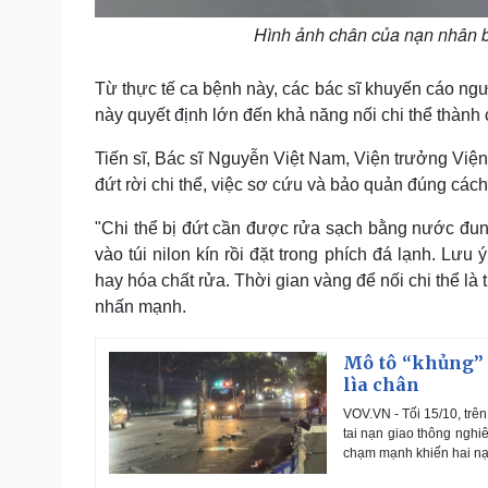
Hình ảnh chân của nạn nhân b
Từ thực tế ca bệnh này, các bác sĩ khuyến cáo ng
này quyết định lớn đến khả năng nối chi thể thành 
Tiến sĩ, Bác sĩ Nguyễn Việt Nam, Viện trưởng Viện
đứt rời chi thể, việc sơ cứu và bảo quản đúng cách
"Chi thể bị đứt cần được rửa sạch bằng nước đun 
vào túi nilon kín rồi đặt trong phích đá lạnh. Lưu
hay hóa chất rửa. Thời gian vàng để nối chi thể l
nhấn mạnh.
Mô tô “khủng” 
lìa chân
VOV.VN - Tối 15/10, tr
tai nạn giao thông ngh
chạm mạnh khiến hai nạn