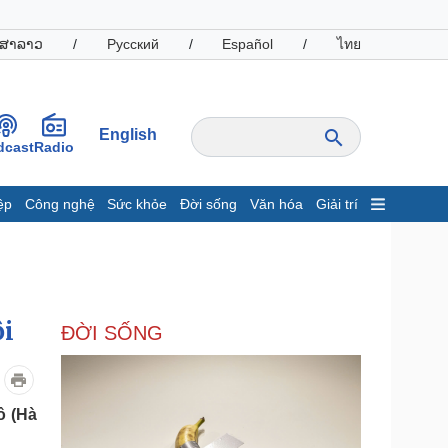
ສາລາວ
/
Русский
/
Español
/
ไทย
English
dcast
Radio
ệp
Công nghệ
Sức khỏe
Đời sống
Văn hóa
Giải trí
inh tế
Thị trường
ất động sản
Giá vàng
hởi nghiệp
Tiêu dùng
Tỷ giá
ội
ĐỜI SỐNG
Chứng khoán
Giá cà phê
oanh nghiệp
Công nghệ
ô (Hà
hông tin doanh nghiệp
Sành điệu