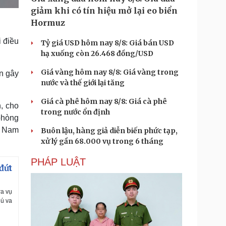
giảm khi có tín hiệu mở lại eo biển
Hormuz
 điều
Tỷ giá USD hôm nay 8/8: Giá bán USD
hạ xuống còn 26.468 đồng/USD
Giá vàng hôm nay 8/8: Giá vàng trong
ạn gây
nước và thế giới lại tăng
Giá cà phê hôm nay 8/8: Giá cà phê
, cho
trong nước ổn định
 phòng
ệt Nam
Buôn lậu, hàng giả diễn biến phức tạp,
xử lý gần 68.000 vụ trong 6 tháng
PHÁP LUẬT
đứt
ra vụ
Cú va