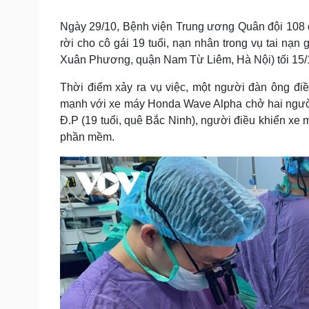
Tin nóng
Việt Nam
Tư vấn luật
Phân tích
Ngày 29/10, Bệnh viện Trung ương Quân đội 108 cho
rời cho cô gái 19 tuổi, nạn nhân trong vụ tai nạ
Xuân Phương, quận Nam Từ Liêm, Hà Nội) tối 15/
Sức khỏe
Đời sống
Thời điểm xảy ra vụ việc, một người đàn ông đi
Dinh dưỡng - món ngon
Nhà đẹp
mạnh với xe máy Honda Wave Alpha chở hai người.
Cây thuốc
Blog
Đ.P (19 tuổi, quê Bắc Ninh), người điều khiển xe m
Sản phụ khoa
Tình yêu - Gia đình
phần mềm.
Nhi khoa
Nam khoa
Làm đẹp - giảm cân
Phòng mạch online
Ăn sạch sống khỏe
Cải chính