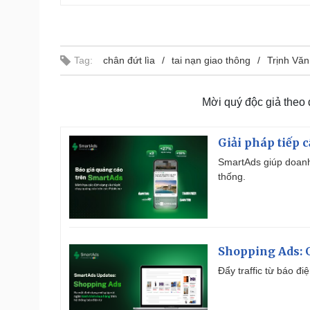
Tag:
chân đứt lìa
tai nạn giao thông
Trịnh Văn
Mời quý độc giả theo
Giải pháp tiếp 
SmartAds giúp doanh
thống.
Shopping Ads: G
Đẩy traffic từ báo đ