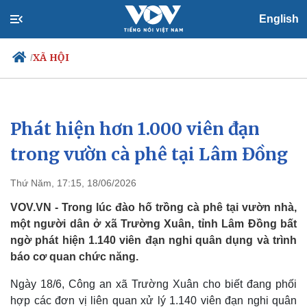
English
XÃ HỘI
/
Phát hiện hơn 1.000 viên đạn
Chính trị
Xã hội
Đảng
Tin 24h
trong vườn cà phê tại Lâm Đồng
Tổ chức nhân sự
Dự báo thời tiết
Quốc hội
Giáo dục
Thứ Năm, 17:15, 18/06/2026
Nhận diện sự thật
Dấu ấn VOV
Việc làm
VOV.VN - Trong lúc đào hố trồng cà phê tại vườn nhà,
Biển đảo
một người dân ở xã Trường Xuân, tỉnh Lâm Đồng bất
ngờ phát hiện 1.140 viên đạn nghi quân dụng và trình
báo cơ quan chức năng.
Ngày 18/6, Công an xã Trường Xuân cho biết đang phối
hợp các đơn vị liên quan xử lý 1.140 viên đạn nghi quân