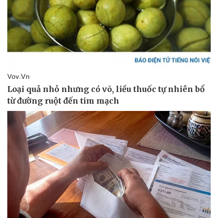
Vụ án
Vũ khí
Tin nóng
Việt Nam
Tư vấn luật
Phân tích