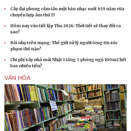
Cây đại phong cầm tấu một bản nhạc suốt 639 năm vừa
chuyển hợp âm thứ 17
Hôm nay vào tiết lập Thu 2026: Thời tiết sẽ thay đổi ra
Doanh nghiệp
Công nghệ
sao?
Thông tin doanh nghiệp
Sành điệu
Doanh nghiệp 24h
Tin Công nghệ
Bôi nhọ trên mạng: Thế giới xử lý người tung tin xúc
Doanh nhân
Trải nghiệm
phạm thế nào?
Vì cộng đồng
Chuyển đổi số
Chi phí xây nhà mái Nhật 1 tầng 3 phòng ngủ 100m2 hết
bao nhiêu tiền?
VĂN HÓA