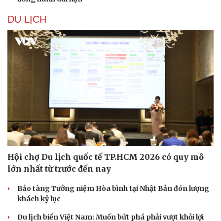
DU LỊCH
Sức khỏe
Đời sống
Dinh dưỡng - món ngon
Nhà đẹp
Cây thuốc
Blog
Sản phụ khoa
Tình yêu - Gia đình
Nhi khoa
Nam khoa
Làm đẹp - giảm cân
Phòng mạch online
Hội chợ Du lịch quốc tế TP.HCM 2026 có quy mô
Ăn sạch sống khỏe
lớn nhất từ trước đến nay
Bảo tàng Tưởng niệm Hòa bình tại Nhật Bản đón lượng
khách kỷ lục
Du lịch biển Việt Nam: Muốn bứt phá phải vượt khỏi lợi