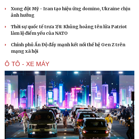
Xung đột Mỹ - Iran tạo hiệu ứng domino, Ukraine chịu
ảnh hưởng
Thời sự quốc tế trưa 7/8: Khủng hoảng tên lửa Patriot
làm lộ điểm yếu của NATO
Chính phủ Ấn Độ đẩy mạnh kết nối thế hệ Gen Z trên
mạng xã hội
Ô TÔ - XE MÁY
Du lịch
Podcast
Tư vấn
Câu chuyện thời sự
Săn Tour
Đọc truyện đêm khuya
check-in
Cửa sổ tình yêu
Kể chuyện cho bé