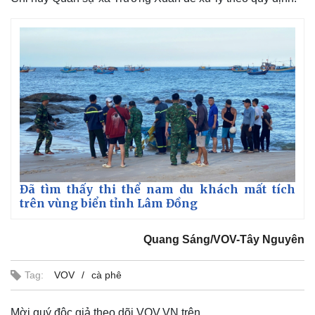
Đã tìm thấy thi thể nam du khách mất tích
trên vùng biển tỉnh Lâm Đồng
Thế giới
Multimedia
Quan sát
Video
Cuộc sống đó đây
Ảnh
Quang Sáng/VOV-Tây Nguyên
Hồ sơ
E-Magazine
Infographic
Tag:
VOV
cà phê
Mời quý độc giả theo dõi VOV.VN trên