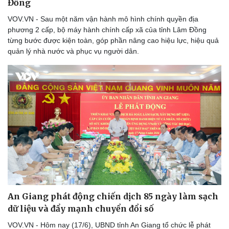
Đồng
Thể thao
Ô tô - Xe máy
VOV.VN - Sau một năm vận hành mô hình chính quyền địa
Bóng đá
Ô tô
phương 2 cấp, bộ máy hành chính cấp xã của tỉnh Lâm Đồng
Lịch thi đấu bóng đá
Xe máy
từng bước được kiện toàn, góp phần nâng cao hiệu lực, hiệu quả
Thế giới thể thao
Tư vấn
quản lý nhà nước và phục vụ người dân.
eSports
Hậu trường
An Giang phát động chiến dịch 85 ngày làm sạch
dữ liệu và đẩy mạnh chuyển đổi số
VOV.VN - Hôm nay (17/6), UBND tỉnh An Giang tổ chức lễ phát