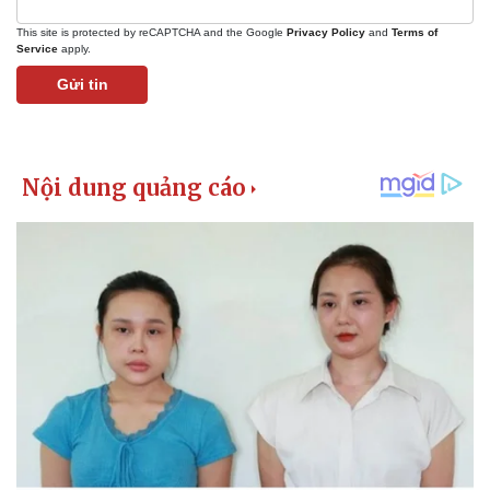
This site is protected by reCAPTCHA and the Google
Privacy Policy
and
Terms of
Service
apply.
Gửi tin
Kinh tế
Thị trường
Bất động sản
Giá vàng
Khởi nghiệp
Tiêu dùng
Tỷ giá
Chứng khoán