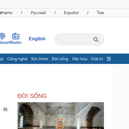
ສາລາວ
/
Русский
/
Español
/
ไทย
English
dcast
Radio
ệp
Công nghệ
Sức khỏe
Đời sống
Văn hóa
Giải trí
inh tế
Thị trường
ất động sản
Giá vàng
hởi nghiệp
Tiêu dùng
Tỷ giá
ĐỜI SỐNG
Chứng khoán
Giá cà phê
oanh nghiệp
Công nghệ
hông tin doanh nghiệp
Sành điệu