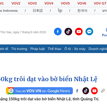
V1
VOV2
VOV3
VOV4
VOV5
VOV6
VOV GT
a Indonesia
/
日本語
/
ខ្មែរ
/
한국어
/
ພາ
Thứ Sáu, ngày 7 tháng 8 năm 2026
Po
inh tế
Thị trường
Pháp luật
Thể thao
Ô tô - Xe máy
Doanh nghi
Thế giới
Multimedia
K
Quan sát
Video
B
Cuộc sống đó đây
Ảnh
K
Hồ sơ
E-Magazine
0kg trôi dạt vào bờ biển Nhật Lệ
Infographic
Thể thao
Ô tô - Xe máy
D
ng 150kg trôi dạt vào bờ biển Nhật Lệ, tỉnh Quảng Trị.
Bóng đá
Ô tô
T