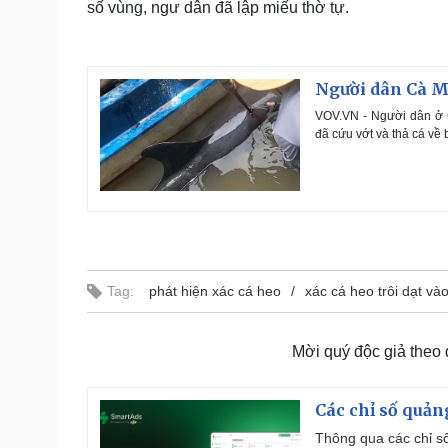
số vùng, ngư dân đã lập miếu thờ tự.
Người dân Cà Ma
VOV.VN - Người dân ở C
đã cứu vớt và thả cá về 
Tag:
phát hiện xác cá heo
xác cá heo trôi dạt và
Mời quý độc giả theo
Các chỉ số quản
Thông qua các chỉ số