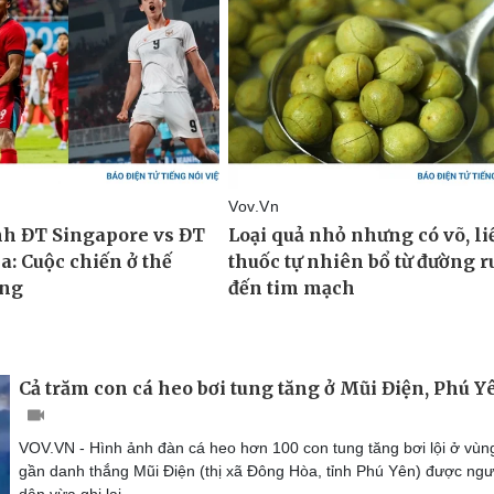
Cả trăm con cá heo bơi tung tăng ở Mũi Điện, Phú Y
VOV.VN - Hình ảnh đàn cá heo hơn 100 con tung tăng bơi lội ở vùn
gần danh thắng Mũi Điện (thị xã Đông Hòa, tỉnh Phú Yên) được ngư
dân vừa ghi lại.