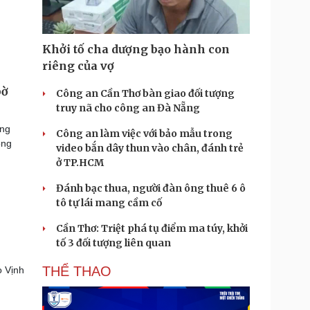
Khởi tố cha dượng bạo hành con
riêng của vợ
bờ
Công an Cần Thơ bàn giao đối tượng
truy nã cho công an Đà Nẵng
ứng
Công an làm việc với bảo mẫu trong
ông
video bắn dây thun vào chân, đánh trẻ
ở TP.HCM
Đánh bạc thua, người đàn ông thuê 6 ô
tô tự lái mang cầm cố
Cần Thơ: Triệt phá tụ điểm ma túy, khởi
tố 3 đối tượng liên quan
THỂ THAO
o Vịnh
g