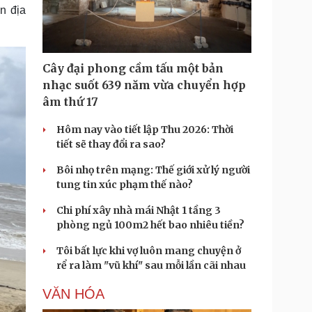
Doanh nghiệp 24h
Tin Công nghệ
n địa
Doanh nhân
Trải nghiệm
ì cộng đồng
Chuyển đổi số
Cây đại phong cầm tấu một bản
u lịch
Podcast
nhạc suốt 639 năm vừa chuyển hợp
Tư vấn
Câu chuyện thời sự
âm thứ 17
Săn Tour
Đọc truyện đêm khuya
heck-in
Cửa sổ tình yêu
Hôm nay vào tiết lập Thu 2026: Thời
Kể chuyện cho bé
tiết sẽ thay đổi ra sao?
Hạt giống tâm hồn
Bôi nhọ trên mạng: Thế giới xử lý người
tung tin xúc phạm thế nào?
Chi phí xây nhà mái Nhật 1 tầng 3
phòng ngủ 100m2 hết bao nhiêu tiền?
Tôi bất lực khi vợ luôn mang chuyện ở
rể ra làm "vũ khí" sau mỗi lần cãi nhau
VĂN HÓA