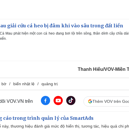
u giải cứu cá heo bị đâm khi vào sâu trong đất liền
à Mau phát hiện một con cá heo đang bơi lội trên sông, thân dính cây chĩa dà
biển.
Thanh Hiếu/VOV-Miền 
o bờ
biển nhật lệ
quảng trị
 dõi VOV.VN trên
Thêm VOV trên Goo
g cáo trong trình quản lý của SmartAds
 này, thương hiệu đánh giá mức độ hiển thị, tương tác, hiệu quả chi ph