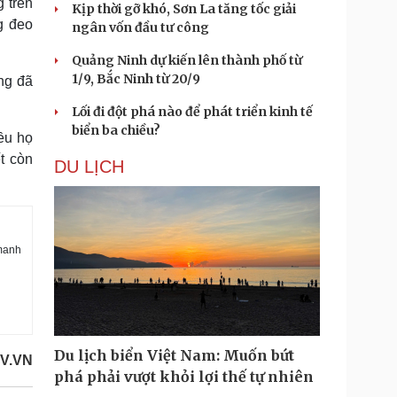
 trên
Kịp thời gỡ khó, Sơn La tăng tốc giải
g đeo
ngân vốn đầu tư công
Quảng Ninh dự kiến lên thành phố từ
1/9, Bắc Ninh từ 20/9
ng đã
Lối đi đột phá nào để phát triển kinh tế
biển ba chiều?
ều họ
t còn
DU LỊCH
 manh
Du lịch biển Việt Nam: Muốn bứt
V.VN
phá phải vượt khỏi lợi thế tự nhiên