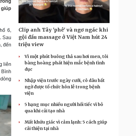
trong
Doanh nghiệp 24h
Tin Công nghệ
 giúp
Doanh nhân
Trải nghiệm
ì cộng đồng
Chuyển đổi số
Clip anh Tây 'phê' và ngơ ngác khi
hố 6,
u lịch
Podcast
gội đầu massage ở Việt Nam hút 24
. Sau
Tư vấn
Câu chuyện thời sự
triệu view
h, đến
Săn Tour
Đọc truyện đêm khuya
heck-in
Cửa sổ tình yêu
Vì một phút buông thả sau hơi men, tôi
Kể chuyện cho bé
bàng hoàng phát hiện mắc bệnh tình
 liên
Hạt giống tâm hồn
dục
 Bình
o dòng
Nhập viện trước ngày cưới, cô dâu bất
ngờ được tổ chức hôn lễ trong bệnh
viện
5 hạng mục nhiều người hối tiếc vì bỏ
qua khi cải tạo nhà
Mất khứu giác vì cảm lạnh: 5 cách giúp
cải thiện tại nhà