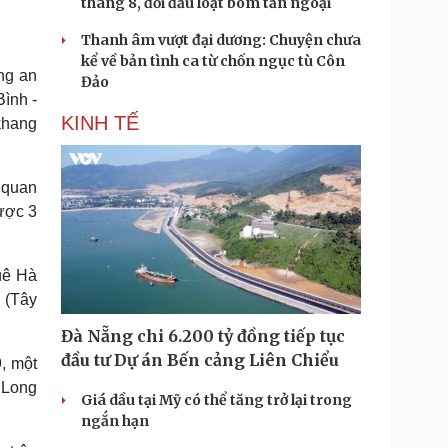
tháng 8, đối đầu loạt bom tấn ngoại
Thanh âm vượt đại dương: Chuyện chưa
kể về bản tình ca từ chốn ngục tù Côn
ông an
Đảo
ình -
KINH TẾ
khang
o quan
được 3
uê Hà
 (Tây
Đà Nẵng chi 6.200 tỷ đồng tiếp tục
đầu tư Dự án Bến cảng Liên Chiểu
, một
 Long
Giá dầu tại Mỹ có thể tăng trở lại trong
ngắn hạn