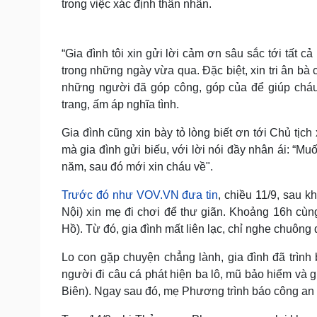
trong việc xác định thân nhân.
“Gia đình tôi xin gửi lời cảm ơn sâu sắc tới tất 
trong những ngày vừa qua. Đặc biệt, xin tri ân b
những người đã góp công, góp của để giúp chá
trang, ấm áp nghĩa tình.
Gia đình cũng xin bày tỏ lòng biết ơn tới Chủ tịc
mà gia đình gửi biếu, với lời nói đầy nhân ái: “Mu
năm, sau đó mới xin cháu về".
Trước đó như VOV.VN đưa tin
, chiều 11/9, sau 
Nội) xin mẹ đi chơi để thư giãn. Khoảng 16h cùng
Hồ). Từ đó, gia đình mất liên lạc, chỉ nghe chuông
Lo con gặp chuyện chẳng lành, gia đình đã trìn
người đi câu cá phát hiện ba lô, mũ bảo hiểm và
Biên). Ngay sau đó, mẹ Phương trình báo công an 