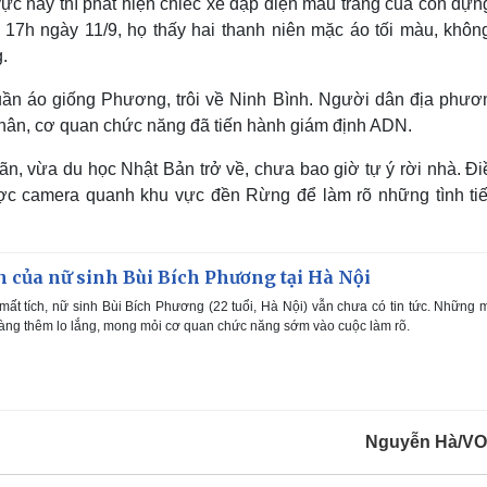
ực này thì phát hiện chiếc xe đạp điện màu trắng của con dựng
 17h ngày 11/9, họ thấy hai thanh niên mặc áo tối màu, khôn
.
quần áo giống Phương, trôi về Ninh Bình. Người dân địa phươ
y thân, cơ quan chức năng đã tiến hành giám định ADN.
n, vừa du học Nhật Bản trở về, chưa bao giờ tự ý rời nhà. Đi
ược camera quanh khu vực đền Rừng để làm rõ những tình tiế
ch của nữ sinh Bùi Bích Phương tại Hà Nội
ất tích, nữ sinh Bùi Bích Phương (22 tuổi, Hà Nội) vẫn chưa có tin tức. Những
h càng thêm lo lắng, mong mỏi cơ quan chức năng sớm vào cuộc làm rõ.
Nguyễn Hà/VO