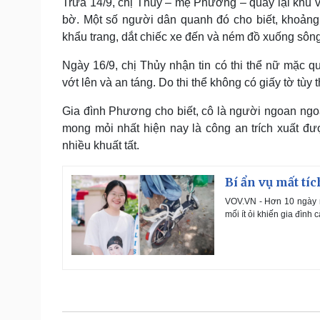
Trưa 14/9, chị Thủy – mẹ Phương – quay lại khu v
bờ. Một số người dân quanh đó cho biết, khoảng
khẩu trang, dắt chiếc xe đến và ném đồ xuống sông
Ngày 16/9, chị Thủy nhận tin có thi thể nữ mặc 
vớt lên và an táng. Do thi thể không có giấy tờ tù
Gia đình Phương cho biết, cô là người ngoan ngoã
mong mỏi nhất hiện nay là công an trích xuất đ
nhiều khuất tất.
Bí ẩn vụ mất tí
VOV.VN - Hơn 10 ngày m
mối ít ỏi khiến gia đìn