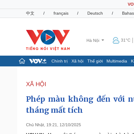
VO
中文
/
français
/
Deutsch
/
Bahas
31°C
Hà Nội
Chính trị
Xã hội
Thế giới
Multimedia
K
Chính trị
Xã hội
Đảng
Tin 24h
XÃ HỘI
Tổ chức nhân sự
Dự báo thời tiết
Quốc hội
Giáo dục
Phép màu không đến với n
Nhận diện sự thật
Dấu ấn VOV
Việc làm
tháng mất tích
Biển đảo
Pháp luật
Quân sự - Quốc phòng
Chủ Nhật, 19:21, 12/10/2025
Vụ án
Vũ khí