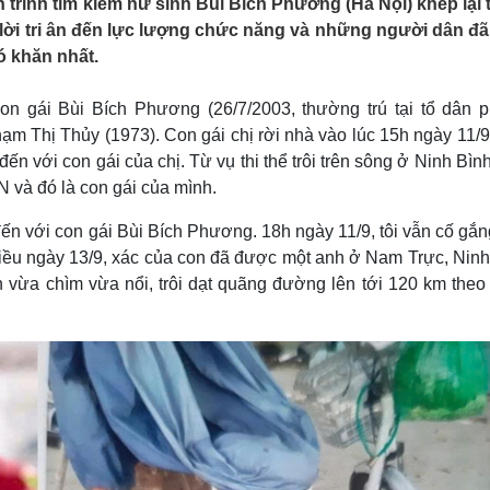
trình tìm kiếm nữ sinh Bùi Bích Phương (Hà Nội) khép lại 
Lịch thi đấu bóng đá
Xe máy
i lời tri ân đến lực lượng chức năng và những người dân đã
Thế giới thể thao
Tư vấn
ó khăn nhất.
eSports
V
Hậu trường
on gái Bùi Bích Phương (26/7/2003, thường trú tại tổ dân p
Văn hóa
Giải trí
D
m Thị Thủy (1973). Con gái chị rời nhà vào lúc 15h ngày 11/9
Sân khấu - Điện ảnh
Nghệ sĩ
n với con gái của chị. Từ vụ thi thể trôi trên sông ở Ninh Bìn
Văn học
Thời trang
N và đó là con gái của mình.
Âm nhạc
Sao Việt
c
Di sản
n với con gái Bùi Bích Phương. 18h ngày 11/9, tôi vẫn cố gắng
iều ngày 13/9, xác của con đã được một anh ở Nam Trực, Ninh
on vừa chìm vừa nổi, trôi dạt quãng đường lên tới 120 km the