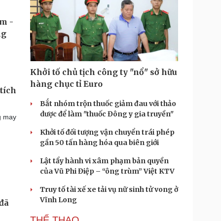
Khởi tố chủ tịch công ty "nổ" sở hữu
hàng chục tỉ Euro
tích
Bắt nhóm trộn thuốc giảm đau với thảo
dược để làm "thuốc Đông y gia truyền"
g may
Khởi tố đối tượng vận chuyển trái phép
gần 50 tấn hàng hóa qua biên giới
Lật tẩy hành vi xâm phạm bản quyền
của Vũ Phi Điệp – “ông trùm” Việt KTV
Truy tố tài xế xe tải vụ nữ sinh tử vong ở
Vĩnh Long
 đã
THỂ THAO