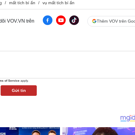
g
mất tích bí ẩn
vụ mất tích bí ẩn
 dõi VOV.VN trên
Thêm VOV trên Goo
ms of Service
apply.
Gửi tin