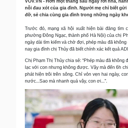
VOV.VN - Hơn một tháng sau ngày rời nhà, hành 
Tin nóng
Việt Nam
nỗi đau xót của gia đình. Người mẹ chỉ biết gử
Tư vấn luật
Phân tích
đỡ, sẻ chia cùng gia đình trong những ngày kh
Trước đó, mạng xã hội xuất hiện bài đăng tìm c
Sức khỏe
Đời sống
phường Đông Ngạc, thành phố Hà Nội) của chị Phạ
Dinh dưỡng - món ngon
Nhà đẹp
ngày dài tìm kiếm và chờ đợi, phép màu đã không đế
Cây thuốc
Blog
nay gia đình chị Thủy đã biết chính xác kết quả AD
Sản phụ khoa
Tình yêu - Gia đình
Nhi khoa
Chị Phạm Thị Thủy chia sẻ: “Phép màu đã không đế
Nam khoa
lạc với con nhưng không được. Vậy mà đến 6h ch
Làm đẹp - giảm cân
phát hiện trôi trên sông. Chỉ vỏn vẹn hai ngày, c
Phòng mạch online
Ăn sạch sống khỏe
nước...Sao mà nhanh quá vậy, con ơi...”.
Cải chính