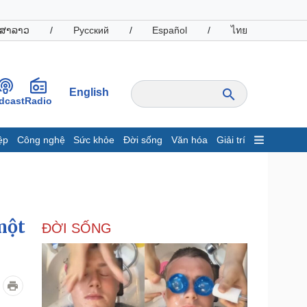
ສາລາວ
/
Русский
/
Español
/
ไทย
English
dcast
Radio
ệp
Công nghệ
Sức khỏe
Đời sống
Văn hóa
Giải trí
inh tế
Thị trường
ất động sản
Giá vàng
hởi nghiệp
Tiêu dùng
Tỷ giá
một
ĐỜI SỐNG
Chứng khoán
Giá cà phê
oanh nghiệp
Công nghệ
hông tin doanh nghiệp
Sành điệu