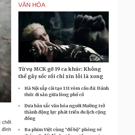
VĂN HÓA
Từ vụ MCK gỡ 19 ca khúc: Không
thể gây sốc rồi chỉ xin lỗi là xong
Hà Nội sắp cải tạo 131 vòm cầu đá: Đánh
thức di sản giữa lòng phố cổ
Đưa bản sắc văn hóa người Mường trở
thành động lực phát triển du lịch cộng
đồng
i chết
 đình
Ba phim Việt cùng “đổ bộ” phòng vé