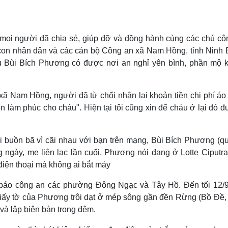
cả mọi người đã chia sẻ, giúp đỡ và đồng hành cùng các chú c
à con nhân dân và các cán bộ Công an xã Nam Hồng, tỉnh Ninh B
u Bùi Bích Phương có được nơi an nghỉ yên bình, phần mộ 
h xã Nam Hồng, người đã từ chối nhận lại khoản tiền chi phí á
ốn làm phúc cho cháu". Hiện tại tôi cũng xin để cháu ở lại đó 
khi buồn bã vì cãi nhau với bạn trên mạng, Bùi Bích Phương (q
 ngày, mẹ liên lạc lần cuối, Phương nói đang ở Lotte Ciputra
 điện thoại mà không ai bắt máy
h báo công an các phường Đông Ngạc và Tây Hồ. Đến tối 12/9
 giấy tờ của Phương trôi dạt ở mép sông gần đền Rừng (Bồ Đề,
và lập biên bản trong đêm.