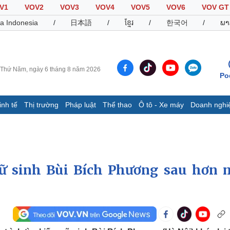
V1
VOV2
VOV3
VOV4
VOV5
VOV6
VOV GT
a Indonesia
/
日本語
/
ខ្មែរ
/
한국어
/
ພາ
Thứ Năm, ngày 6 tháng 8 năm 2026
Po
inh tế
Thị trường
Pháp luật
Thể thao
Ô tô - Xe máy
Doanh nghi
Thế giới
Multimedia
K
Quan sát
Video
B
Cuộc sống đó đây
Ảnh
K
Hồ sơ
E-Magazine
ữ sinh Bùi Bích Phương sau hơn 
Infographic
Thể thao
Ô tô - Xe máy
D
Bóng đá
Ô tô
T