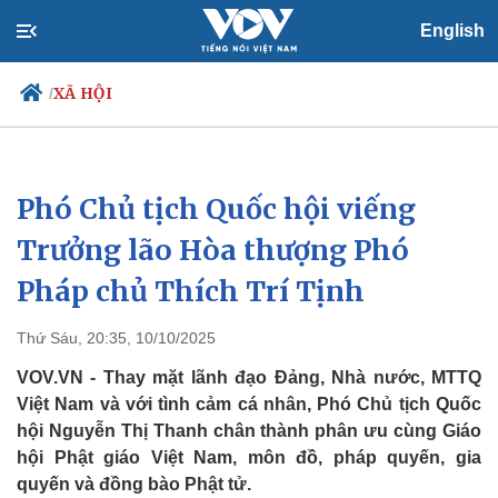
English
XÃ HỘI
/
Phó Chủ tịch Quốc hội viếng
Chính trị
Xã hội
Đảng
Tin 24h
Trưởng lão Hòa thượng Phó
Tổ chức nhân sự
Dự báo thời tiết
Pháp chủ Thích Trí Tịnh
Quốc hội
Giáo dục
Nhận diện sự thật
Dấu ấn VOV
Việc làm
Thứ Sáu, 20:35, 10/10/2025
Biển đảo
VOV.VN - Thay mặt lãnh đạo Đảng, Nhà nước, MTTQ
Việt Nam và với tình cảm cá nhân, Phó Chủ tịch Quốc
hội Nguyễn Thị Thanh chân thành phân ưu cùng Giáo
hội Phật giáo Việt Nam, môn đồ, pháp quyến, gia
quyến và đồng bào Phật tử.