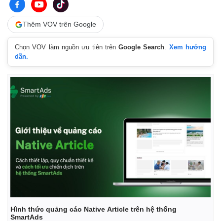
Thêm VOV trên Google
Chọn VOV làm nguồn ưu tiên trên
Google Search
.
Xem hướng
dẫn.
Kinh tế
Thị trường
Bất động sản
Giá vàng
Khởi nghiệp
Tiêu dùng
Tỷ giá
Hình thức quảng cáo Native Article trên hệ thống
Chứng khoán
SmartAds