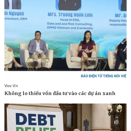
Vụ án
Vũ khí
Tin nóng
Việt Nam
Tư vấn luật
Phân tích