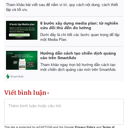
Giá cà phê
Tham khảo bài viết sau để nắm vị trí, quy cách nội dung, cách thiết
lập và tối ưu.
6 bước xây dựng media plan: từ nghiên
cứu đối thủ đến đo lường
Dưới đây là chi tiết các bước quan trọng để lập
một Media Plan.
Hướng dẫn cách tạo chiến dịch quảng
cáo trên SmartAds
Tham khảo ngay trọn bộ hướng dẫn cách tạo
một chiến dịch quảng cáo mới trên SmartAds.
Viết bình luận
This site is protected by reCAPTCHA and the Google
Privacy Policy
and
Terms of