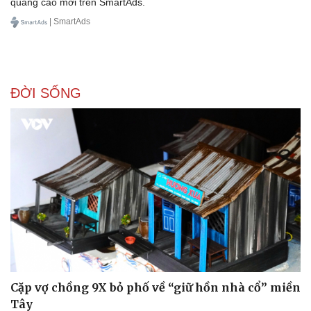
quảng cáo mới trên SmartAds.
| SmartAds
ĐỜI SỐNG
Cặp vợ chồng 9X bỏ phố về “giữ hồn nhà cổ” miền
Tây