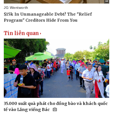
Thể thao
Ô tô - Xe máy
Bóng đá
Ô tô
Lịch thi đấu bóng đá
Xe máy
Thế giới thể thao
Tư vấn
eSports
Hậu trường
Tin liên quan
35.000 suất quà phát cho đồng bào và khách quốc
tế vào Lăng viếng Bác