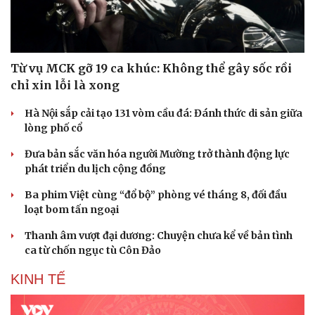
Từ vụ MCK gỡ 19 ca khúc: Không thể gây sốc rồi
chỉ xin lỗi là xong
Sức khỏe
Đời sống
Hà Nội sắp cải tạo 131 vòm cầu đá: Đánh thức di sản giữa
Dinh dưỡng - món ngon
Nhà đẹp
lòng phố cổ
Cây thuốc
Blog
Đưa bản sắc văn hóa người Mường trở thành động lực
Sản phụ khoa
Tình yêu - Gia đình
phát triển du lịch cộng đồng
Nhi khoa
Nam khoa
Ba phim Việt cùng “đổ bộ” phòng vé tháng 8, đối đầu
Làm đẹp - giảm cân
loạt bom tấn ngoại
Phòng mạch online
Ăn sạch sống khỏe
Thanh âm vượt đại dương: Chuyện chưa kể về bản tình
ca từ chốn ngục tù Côn Đảo
KINH TẾ