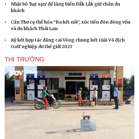
Nhặt bỏ 'hạt sạn' để làng biển Đắk Lắk giữ chân du
khách
Cần Thơ cụ thể hóa “Ba kết nối”, xúc tiến đón dòng vốn
và du khách Thái Lan
Ký kết hợp tác đăng cai Vòng chung kết Giải Vô địch
Golf nghiệp dư thế giới 2027
THỊ TRƯỜNG
Văn hóa
Giải trí
Sân khấu - Điện ảnh
Nghệ sĩ
Văn học
Thời trang
Âm nhạc
Sao Việt
Di sản