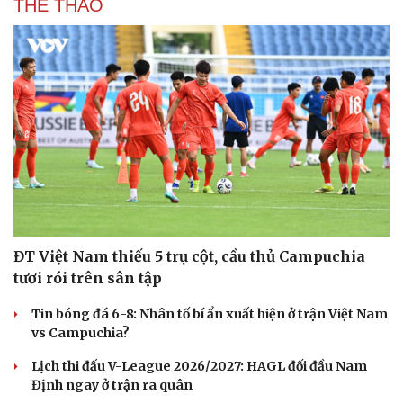
THỂ THAO
ĐT Việt Nam thiếu 5 trụ cột, cầu thủ Campuchia
tươi rói trên sân tập
Tin bóng đá 6-8: Nhân tố bí ẩn xuất hiện ở trận Việt Nam
Du lịch
Podcast
vs Campuchia?
Tư vấn
Câu chuyện thời sự
Săn Tour
Đọc truyện đêm khuya
Lịch thi đấu V-League 2026/2027: HAGL đối đầu Nam
check-in
Cửa sổ tình yêu
Định ngay ở trận ra quân
Kể chuyện cho bé