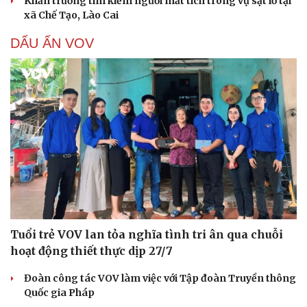
Khẩn trương tìm kiếm người mất tích trong vụ sạt lở tại
xã Chế Tạo, Lào Cai
DẤU ẤN VOV
Tuổi trẻ VOV lan tỏa nghĩa tình tri ân qua chuỗi
hoạt động thiết thực dịp 27/7
Đoàn công tác VOV làm việc với Tập đoàn Truyền thông
Quốc gia Pháp