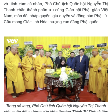
với tình cảm cá nhân, Phó Chủ tịch Quốc hội Nguyễn Thị
Thanh chân thành phân ưu cùng Giáo hội Phật giáo Việt
Nam, môn đồ, pháp quyến, gia quyến và đồng bào Phật tử.
Cầu mong Giác linh Hòa thượng cao đăng Phật quốc.
Thế giới
Multimedia
Quan sát
Video
Cuộc sống đó đây
Ảnh
Hồ sơ
E-Magazine
Infographic
Trong sổ tang, Phó Chủ tịch Quốc hội Nguyễn Thị Thanh
viết, cuộc đời tu hành của Hòa thượng Thích Trí Tịnh là tấm