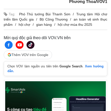
Phương Thoa/VOV1
Giá cà phê
Tag:
Phó Thủ tướng Bùi Thanh Sơn
Trung tâm Hội chợ
triển lãm Quốc gia
Bộ Công Thương
an toàn vệ sinh thực
phẩm
hội chợ
gian hàng
hội chợ mùa thu 2025
Mời quý độc giả theo dõi VOV.VN trên
Thêm VOV trên Google
Chọn VOV làm nguồn ưu tiên trên
Google Search
.
Xem hướng
dẫn.