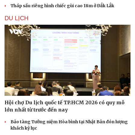
Tháp sầu riêng hình chiếc gùi cao 18m ở Đắk Lắk
DU LỊCH
Văn hóa
Giải trí
Sân khấu - Điện ảnh
Nghệ sĩ
Hội chợ Du lịch quốc tế TP.HCM 2026 có quy mô
Văn học
Thời trang
lớn nhất từ trước đến nay
Âm nhạc
Sao Việt
Di sản
Bảo tàng Tưởng niệm Hòa bình tại Nhật Bản đón lượng
khách kỷ lục