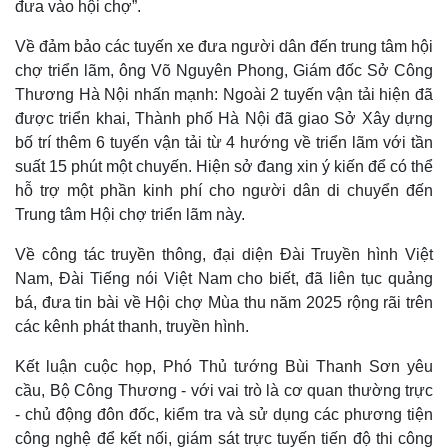
đưa vào hội chợ”.
Về đảm bảo các tuyến xe đưa người dân đến trung tâm hội
chợ triển lãm, ông Võ Nguyên Phong, Giám đốc Sở Công
Thương Hà Nội nhấn mạnh: Ngoài 2 tuyến vận tải hiện đã
được triển khai, Thành phố Hà Nội đã giao Sở Xây dựng
bố trí thêm 6 tuyến vận tải từ 4 hướng về triển lãm với tần
suất 15 phút một chuyến. Hiện sở đang xin ý kiến để có thể
hỗ trợ một phần kinh phí cho người dân di chuyển đến
Trung tâm Hội chợ triển lãm này.
Về công tác truyền thông, đại diện Đài Truyền hình Việt
Nam, Đài Tiếng nói Việt Nam cho biết, đã liên tục quảng
bá, đưa tin bài về Hội chợ Mùa thu năm 2025 rộng rãi trên
các kênh phát thanh, truyền hình.
Kết luận cuộc họp, Phó Thủ tướng Bùi Thanh Sơn yêu
cầu, Bộ Công Thương - với vai trò là cơ quan thường trực
- chủ động đôn đốc, kiểm tra và sử dụng các phương tiện
công nghệ để kết nối, giám sát trực tuyến tiến độ thi công