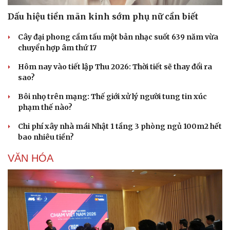
Dấu hiệu tiền mãn kinh sớm phụ nữ cần biết
Cây đại phong cầm tấu một bản nhạc suốt 639 năm vừa
chuyển hợp âm thứ 17
Hôm nay vào tiết lập Thu 2026: Thời tiết sẽ thay đổi ra
sao?
Sức khỏe
Đời sống
Dinh dưỡng - món ngon
Nhà đẹp
Bôi nhọ trên mạng: Thế giới xử lý người tung tin xúc
Cây thuốc
Blog
phạm thế nào?
Sản phụ khoa
Tình yêu - Gia đình
Nhi khoa
Chi phí xây nhà mái Nhật 1 tầng 3 phòng ngủ 100m2 hết
Nam khoa
bao nhiêu tiền?
Làm đẹp - giảm cân
Phòng mạch online
VĂN HÓA
Ăn sạch sống khỏe