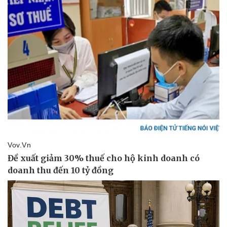
Thể thao
Ô tô - Xe máy
Bóng đá
Ô tô
Lịch thi đấu bóng đá
Xe máy
Thế giới thể thao
Tư vấn
eSports
Hậu trường