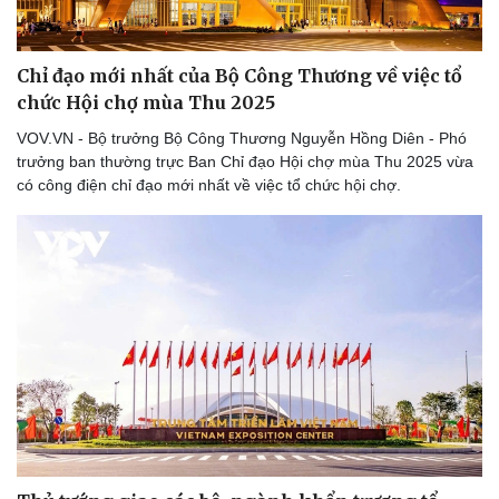
Chỉ đạo mới nhất của Bộ Công Thương về việc tổ
chức Hội chợ mùa Thu 2025
Doanh nghiệp
Công nghệ
Thông tin doanh nghiệp
Sành điệu
VOV.VN - Bộ trưởng Bộ Công Thương Nguyễn Hồng Diên - Phó
Doanh nghiệp 24h
Tin Công nghệ
trưởng ban thường trực Ban Chỉ đạo Hội chợ mùa Thu 2025 vừa
Doanh nhân
Trải nghiệm
có công điện chỉ đạo mới nhất về việc tổ chức hội chợ.
Vì cộng đồng
Chuyển đổi số