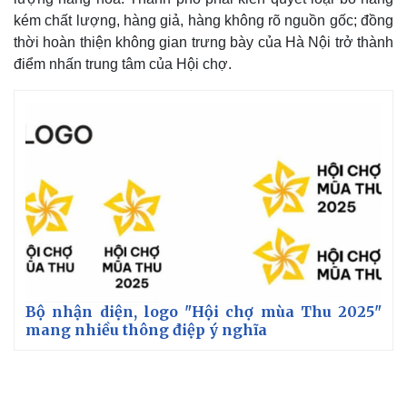
kém chất lượng, hàng giả, hàng không rõ nguồn gốc; đồng
thời hoàn thiện không gian trưng bày của Hà Nội trở thành
điểm nhấn trung tâm của Hội chợ.
Bộ nhận diện, logo "Hội chợ mùa Thu 2025"
Kinh tế
Thị trường
mang nhiều thông điệp ý nghĩa
Bất động sản
Giá vàng
Khởi nghiệp
Tiêu dùng
Tỷ giá
Chứng khoán