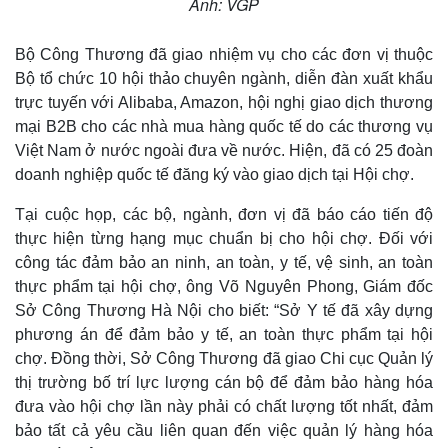
Ảnh: VGP
Bộ Công Thương đã giao nhiệm vụ cho các đơn vị thuộc
Bộ tổ chức 10 hội thảo chuyên ngành, diễn đàn xuất khẩu
trực tuyến với Alibaba, Amazon, hội nghị giao dịch thương
mại B2B cho các nhà mua hàng quốc tế do các thương vụ
Việt Nam ở nước ngoài đưa về nước. Hiện, đã có 25 đoàn
doanh nghiệp quốc tế đăng ký vào giao dịch tại Hội chợ.
Tại cuộc họp, các bộ, ngành, đơn vị đã báo cáo tiến độ
thực hiện từng hạng mục chuẩn bị cho hội chợ. Đối với
công tác đảm bảo an ninh, an toàn, y tế, vệ sinh, an toàn
thực phẩm tại hội chợ, ông Võ Nguyên Phong, Giám đốc
Thế giới
Multimedia
Sở Công Thương Hà Nội cho biết: “Sở Y tế đã xây dựng
Quan sát
Video
phương án để đảm bảo y tế, an toàn thực phẩm tại hội
Cuộc sống đó đây
Ảnh
Hồ sơ
E-Magazine
chợ. Đồng thời, Sở Công Thương đã giao Chi cục Quản lý
Infographic
thị trường bố trí lực lượng cán bộ để đảm bảo hàng hóa
đưa vào hội chợ lần này phải có chất lượng tốt nhất, đảm
bảo tất cả yêu cầu liên quan đến việc quản lý hàng hóa