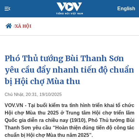
English
XÃ HỘI
/
Phó Thủ tướng Bùi Thanh Sơn
Chính trị
Xã hội
Đảng
Tin 24h
yêu cầu đẩy nhanh tiến độ chuẩn
Tổ chức nhân sự
Dự báo thời tiết
bị Hội chợ Mùa thu
Quốc hội
Giáo dục
Nhận diện sự thật
Dấu ấn VOV
Việc làm
Chủ Nhật, 20:31, 19/10/2025
Biển đảo
VOV.VN - Tại buổi kiểm tra tình hình triển khai tổ chức
Hội chợ Mùa thu 2025 ở Trung tâm Hội chợ triển lãm
Quốc gia diễn ra chiều nay (19/10), Phó Thủ tướng Bùi
Thanh Sơn yêu cầu “Hoàn thiện đúng tiến độ công tác
chuẩn bị Hội chợ Mùa thu năm 2025”.