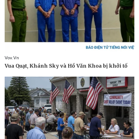
Vụ án
Vũ khí
Tin nóng
Việt Nam
Tư vấn luật
Phân tích