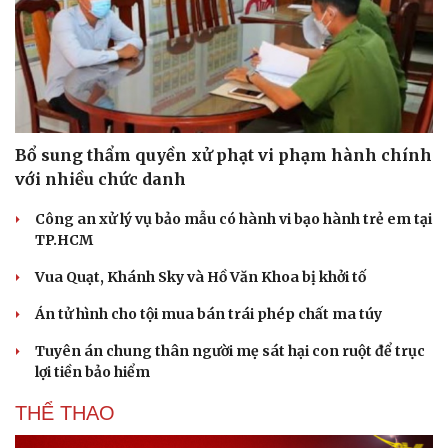
Bổ sung thẩm quyền xử phạt vi phạm hành chính
với nhiều chức danh
Công an xử lý vụ bảo mẫu có hành vi bạo hành trẻ em tại
TP.HCM
Vua Quạt, Khánh Sky và Hồ Văn Khoa bị khởi tố
Án tử hình cho tội mua bán trái phép chất ma túy
Tuyên án chung thân người mẹ sát hại con ruột để trục
Du lịch
Podcast
lợi tiền bảo hiểm
Tư vấn
Câu chuyện thời sự
Săn Tour
Đọc truyện đêm khuya
THỂ THAO
check-in
Cửa sổ tình yêu
Kể chuyện cho bé