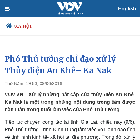
English
XÃ HỘI
/
​Phó Thủ tướng chỉ đạo xử lý
Chính trị
Xã hội
Đảng
Tin 24h
Thủy điện An Khê– Ka Nak
Tổ chức nhân sự
Dự báo thời tiết
Quốc hội
Giáo dục
Thứ Năm, 19:53, 09/06/2016
Nhận diện sự thật
Dấu ấn VOV
Việc làm
VOV.VN - Xử lý những bất cập của thủy điện An Khê-
Biển đảo
Ka Nak là một trong những nội dung trọng tâm được
bàn luận trong buổi làm việc của Phó Thủ tướng.
Tiếp tục chuyến công tác tại tỉnh Gia Lai, chiều nay (9/6),
Phó Thủ tướng Trịnh Đình Dũng làm việc với lãnh đạo tỉnh
về tình hình kinh tế- xã hội tại địa phương. Trong đó, xử lý