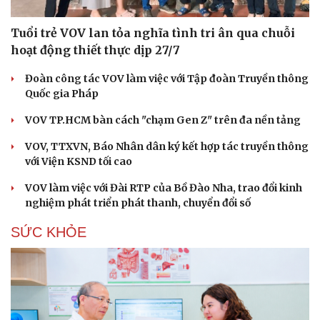
Tuổi trẻ VOV lan tỏa nghĩa tình tri ân qua chuỗi
hoạt động thiết thực dịp 27/7
Đoàn công tác VOV làm việc với Tập đoàn Truyền thông
Quốc gia Pháp
VOV TP.HCM bàn cách "chạm Gen Z" trên đa nền tảng
VOV, TTXVN, Báo Nhân dân ký kết hợp tác truyền thông
với Viện KSND tối cao
VOV làm việc với Đài RTP của Bồ Đào Nha, trao đổi kinh
nghiệm phát triển phát thanh, chuyển đổi số
SỨC KHỎE