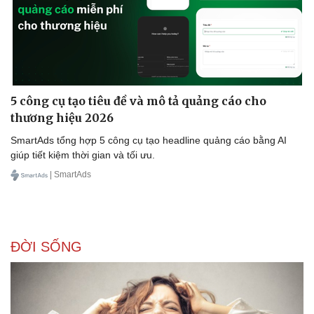
Doanh nghiệp
Công nghệ
Thông tin doanh nghiệp
Sành điệu
5 công cụ tạo tiêu đề và mô tả quảng cáo cho
Doanh nghiệp 24h
Tin Công nghệ
Doanh nhân
Trải nghiệm
thương hiệu 2026
Vì cộng đồng
Chuyển đổi số
SmartAds tổng hợp 5 công cụ tạo headline quảng cáo bằng AI
giúp tiết kiệm thời gian và tối ưu.
| SmartAds
ĐỜI SỐNG