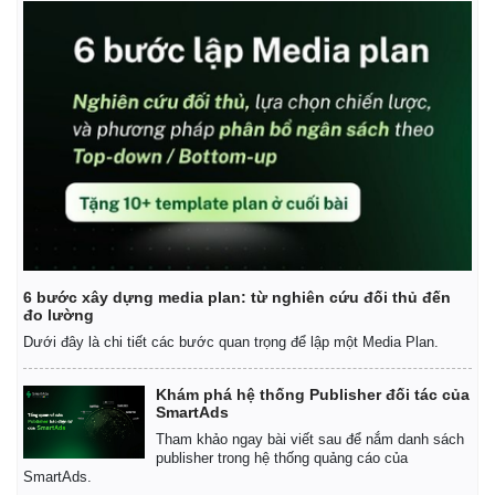
6 bước xây dựng media plan: từ nghiên cứu đối thủ đến
đo lường
Dưới đây là chi tiết các bước quan trọng để lập một Media Plan.
Kinh tế
Thị trường
Khám phá hệ thống Publisher đối tác của
SmartAds
Bất động sản
Giá vàng
Khởi nghiệp
Tiêu dùng
Tham khảo ngay bài viết sau để nắm danh sách
publisher trong hệ thống quảng cáo của
Tỷ giá
SmartAds.
Chứng khoán