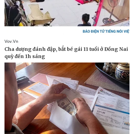
Vụ án
Vũ khí
Tin nóng
Việt Nam
Tư vấn luật
Phân tích