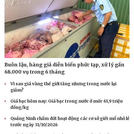
Buôn lậu, hàng giả diễn biến phức tạp, xử lý gần
68.000 vụ trong 6 tháng
Vì sao giá vàng thế giới tăng nhưng trong nước lại
Văn hóa
Giải trí
giảm?
Sân khấu - Điện ảnh
Nghệ sĩ
Giá bạc hôm nay: Giá bạc trong nước ở mức 61,9 triệu
Văn học
Thời trang
đồng/kg
Âm nhạc
Sao Việt
Di sản
Quảng Ninh chấm dứt hoạt động các cơ sở giết mổ nhỏ lẻ
trước ngày 31/10/2026