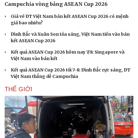
Campuchia vòng bảng ASEAN Cup 2026
Giá vé ĐT Việt Nam bán kết ASEAN Cup 2026 có mệnh
giá bao nhiêu?
Đình Bắc và Xuân Son tỏa sáng, Việt Nam tiến vào bán
kết ASEAN Cup 2026
Kết quả ASEAN Cup 2026 hôm nay 7/8: Singapore và
Việt Nam vào bán kết
Kết quả ASEAN Cup 2026 tối 7-8: Đình Bắc rực sáng, ĐT
Việt Nam thắng dễ Campuchia
THẾ GIỚI
Du lịch
Podcast
Tư vấn
Câu chuyện thời sự
Săn Tour
Đọc truyện đêm khuya
check-in
Cửa sổ tình yêu
Kể chuyện cho bé