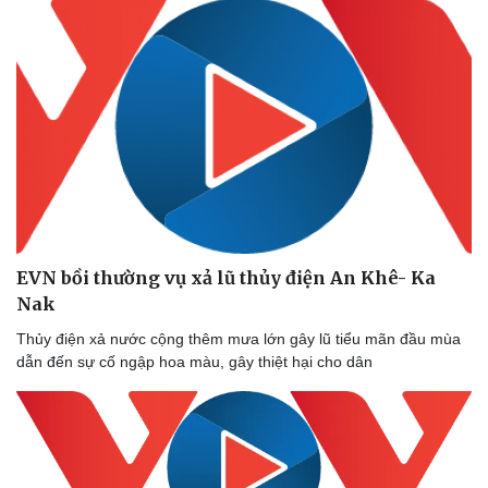
Thể thao
Ô tô - Xe máy
Bóng đá
Ô tô
Lịch thi đấu bóng đá
Xe máy
Thế giới thể thao
Tư vấn
eSports
Hậu trường
EVN bồi thường vụ xả lũ thủy điện An Khê- Ka
Nak
Thủy điện xả nước cộng thêm mưa lớn gây lũ tiểu mãn đầu mùa
dẫn đến sự cố ngập hoa màu, gây thiệt hại cho dân