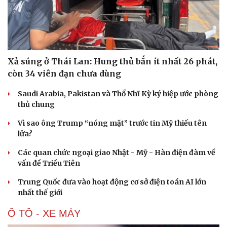
Hạt giống tâm hồn
Xả súng ở Thái Lan: Hung thủ bắn ít nhất 26 phát,
còn 34 viên đạn chưa dùng
Saudi Arabia, Pakistan và Thổ Nhĩ Kỳ ký hiệp ước phòng
thủ chung
Vì sao ông Trump “nóng mặt” trước tin Mỹ thiếu tên
lửa?
Các quan chức ngoại giao Nhật - Mỹ - Hàn điện đàm về
vấn đề Triều Tiên
Trung Quốc đưa vào hoạt động cơ sở điện toán AI lớn
nhất thế giới
Ô TÔ - XE MÁY