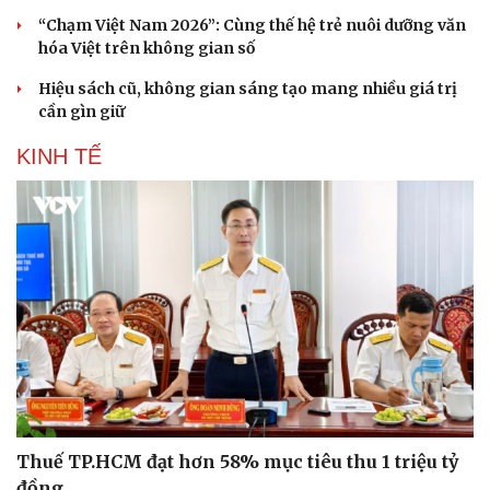
“Chạm Việt Nam 2026”: Cùng thế hệ trẻ nuôi dưỡng văn
hóa Việt trên không gian số
Hiệu sách cũ, không gian sáng tạo mang nhiều giá trị
cần gìn giữ
KINH TẾ
Sức khỏe
Đời sống
Dinh dưỡng - món ngon
Nhà đẹp
Cây thuốc
Blog
Sản phụ khoa
Tình yêu - Gia đình
Nhi khoa
Nam khoa
Làm đẹp - giảm cân
Phòng mạch online
Ăn sạch sống khỏe
Thuế TP.HCM đạt hơn 58% mục tiêu thu 1 triệu tỷ
đồng