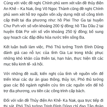
Cùng với việc đề nghị Chính phủ xem xét vấn đề thủy điện
An Khê – Ka Nak, ông Võ Ngọc Thành cũng đề nghị Chính
phủ xem xét hỗ trợ nguồn vốn xây dựng một số công trình
cấp thiết tại địa phương như: hồ Plei Thơ Ga tại huyện
Chư Pưh với số vốn khoảng 200 tỷ đồng; hồ Tầu Dầu 2 tại
huyện Đăk Pơ với số vốn khoảng 250 tỷ đồng; bổ sung
quy hoạch các đập điều hòa nước trên sông Ba.
Kết luận buổi làm việc, Phó Thủ tướng Trịnh Đình Dũng
đánh giá cao nỗ lực của tỉnh Gia Lai trong khắc phục
những khó khăn của thiên tai, hạn hán, thực hiện tốt các
mục tiêu kinh tế- xã hội.
Thế giới
Multimedia
Với những đề xuất, kiến nghị của tỉnh về nguồn vốn để
Quan sát
Video
triển khai các dự án giao thông, thủy lợi, Phó thủ tướng
Cuộc sống đó đây
Ảnh
giao các Bộ ngành nghiên cứu tìm các nguồn vốn để hỗ
Hồ sơ
E-Magazine
Infographic
trợ địa phương, ưu tiên các công trình cấp bách.
Đối với vấn đề Thủy điện An Khê- Ka Nak, qua trực tiếp đi
thị sát, Phó Thủ tướng Trịnh Đình Dũng chỉ đạo Tập đoàn