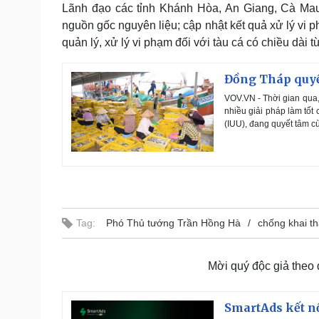
Lãnh đạo các tỉnh Khánh Hòa, An Giang, Cà Mau, 
nguồn gốc nguyên liệu; cập nhật kết quả xử lý vi p
quản lý, xử lý vi phạm đối với tàu cá có chiều dài từ
Đồng Tháp quyết
VOV.VN - Thời gian qua,
nhiều giải pháp làm tốt
(IUU), đang quyết tâm c
Tag:
Phó Thủ tướng Trần Hồng Hà
chống khai t
Mời quý độc giả theo
SmartAds kết nố