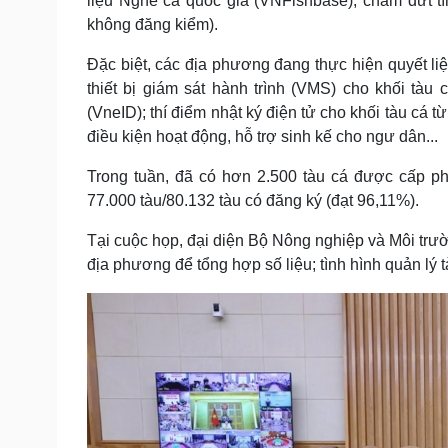
liệu Nghề cá quốc gia (VNFishbase); chấm dứt tì
không đăng kiểm).
Đặc biệt, các địa phương đang thực hiện quyết li
thiết bị giám sát hành trình (VMS) cho khối tàu
(VneID); thí điểm nhật ký điện tử cho khối tàu cá 
điều kiện hoạt động, hỗ trợ sinh kế cho ngư dân...
Trong tuần, đã có hơn 2.500 tàu cá được cấp ph
77.000 tàu/80.132 tàu có đăng ký (đạt 96,11%).
Tại cuộc họp, đại diện Bộ Nông nghiệp và Môi tr
địa phương để tổng hợp số liệu; tình hình quản lý