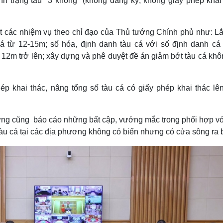
nh trạng tàu "3 không" (không đăng ký, không giấy phép khai 
ệt các nhiệm vụ theo chỉ đạo của Thủ tướng Chính phủ như: Lắ
 cá từ 12-15m; số hóa, định danh tàu cá với số định danh cá
từ 12m trở lên; xây dựng và phê duyệt đề án giảm bớt tàu cá kh
ép khai thác, nâng tổng số tàu cá có giấy phép khai thác lê
ường cũng báo cáo những bất cập, vướng mắc trong phối hợp vớ
 tàu cá tại các địa phương không có biển nhưng có cửa sông ra 