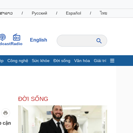
ສາລາວ
/
Русский
/
Español
/
ไทย
English
dcast
Radio
ệp
Công nghệ
Sức khỏe
Đời sống
Văn hóa
Giải trí
inh tế
Thị trường
ất động sản
Giá vàng
hởi nghiệp
Tiêu dùng
Tỷ giá
ĐỜI SỐNG
Chứng khoán
Giá cà phê
oanh nghiệp
Công nghệ
p cận
hông tin doanh nghiệp
Sành điệu