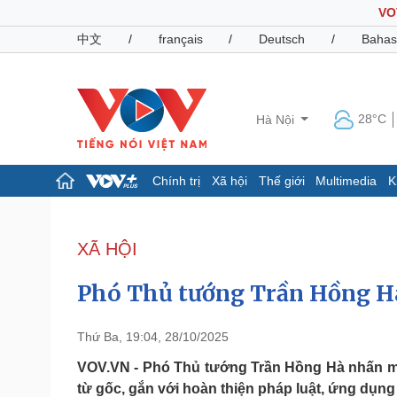
VO
中文
/
français
/
Deutsch
/
Bahas
28°C
Hà Nội
Chính trị
Xã hội
Thế giới
Multimedia
K
Chính trị
Xã hội
Đảng
Tin 24h
XÃ HỘI
Tổ chức nhân sự
Dự báo thời tiết
Quốc hội
Giáo dục
Phó Thủ tướng Trần Hồng H
Nhận diện sự thật
Dấu ấn VOV
Việc làm
Biển đảo
Thứ Ba, 19:04, 28/10/2025
Pháp luật
Quân sự - Quốc phòng
VOV.VN - Phó Thủ tướng Trần Hồng Hà nhấn mạn
từ gốc, gắn với hoàn thiện pháp luật, ứng dụ
Vụ án
Vũ khí