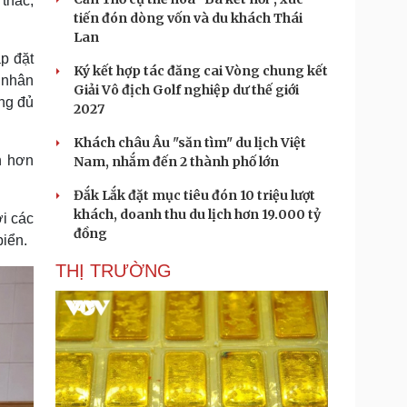
thác,
tiến đón dòng vốn và du khách Thái
Lan
p đặt
Ký kết hợp tác đăng cai Vòng chung kết
 nhân
Giải Vô địch Golf nghiệp dư thế giới
ông đủ
2027
Khách châu Âu "săn tìm" du lịch Việt
n hơn
Nam, nhắm đến 2 thành phố lớn
Đắk Lắk đặt mục tiêu đón 10 triệu lượt
khách, doanh thu du lịch hơn 19.000 tỷ
i các
đồng
biển.
THỊ TRƯỜNG