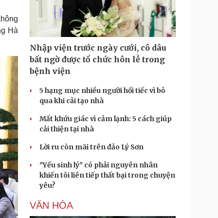
Doanh nghiệp 24h
Tin Công nghệ
Doanh nhân
Trải nghiệm
 không
ì cộng đồng
Chuyển đổi số
ng Hà
Nhập viện trước ngày cưới, cô dâu
u lịch
Podcast
bất ngờ được tổ chức hôn lễ trong
Tư vấn
Câu chuyện thời sự
bệnh viện
Săn Tour
Đọc truyện đêm khuya
heck-in
Cửa sổ tình yêu
5 hạng mục nhiều người hối tiếc vì bỏ
Kể chuyện cho bé
qua khi cải tạo nhà
Hạt giống tâm hồn
Mất khứu giác vì cảm lạnh: 5 cách giúp
cải thiện tại nhà
Lời ru còn mãi trên đảo Lý Sơn
"Yếu sinh lý" có phải nguyên nhân
khiến tôi liên tiếp thất bại trong chuyện
yêu?
VĂN HÓA