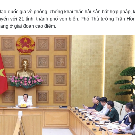
Lịch thi đấu bóng đá
Xe máy
Thế giới thể thao
Tư vấn
đạo quốc gia về phòng, chống khai thác hải sản bất hợp pháp,
eSports
V
 tuyến với 21 tỉnh, thành phố ven biển, Phó Thủ tướng Trần Hồ
Hậu trường
ang ở giai đoạn cao điểm.
Văn hóa
Giải trí
D
Sân khấu - Điện ảnh
Nghệ sĩ
Văn học
Thời trang
Âm nhạc
Sao Việt
c
Di sản