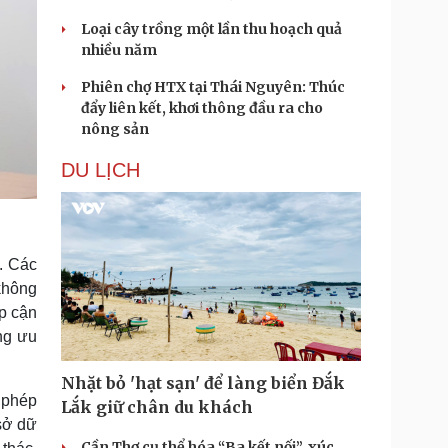
Loại cây trồng một lần thu hoạch quả
nhiều năm
Phiên chợ HTX tại Thái Nguyên: Thúc
đẩy liên kết, khơi thông đầu ra cho
nông sản
DU LỊCH
. Các
không
ếp cận
ng ưu
Nhặt bỏ 'hạt sạn' để làng biển Đắk
 phép
Lắk giữ chân du khách
 sở dữ
Cần Thơ cụ thể hóa “Ba kết nối”, xúc