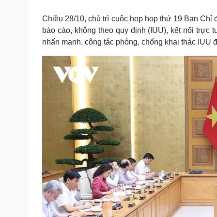
Tin nóng
Việt Nam
Tư vấn luật
Phân tích
Chiều 28/10, chủ trì cuộc họp họp thứ 19 Ban Chỉ 
báo cáo, không theo quy định (IUU), kết nối trực
nhấn mạnh, công tác phòng, chống khai thác IUU đ
Sức khỏe
Đời sống
Dinh dưỡng - món ngon
Nhà đẹp
Cây thuốc
Blog
Sản phụ khoa
Tình yêu - Gia đình
Nhi khoa
Nam khoa
Làm đẹp - giảm cân
Phòng mạch online
Ăn sạch sống khỏe
Cải chính