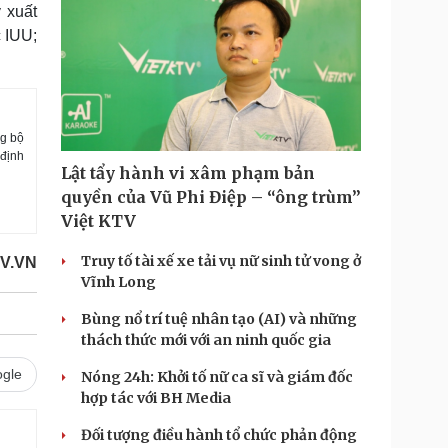
 xuất
c IUU;
ng bộ
 định
Lật tẩy hành vi xâm phạm bản
quyền của Vũ Phi Điệp – “ông trùm”
Việt KTV
Truy tố tài xế xe tải vụ nữ sinh tử vong ở
OV.VN
Vĩnh Long
Bùng nổ trí tuệ nhân tạo (AI) và những
thách thức mới với an ninh quốc gia
gle
Nóng 24h: Khởi tố nữ ca sĩ và giám đốc
hợp tác với BH Media
Đối tượng điều hành tổ chức phản động