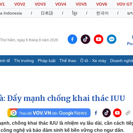
V1
VOV2
VOV3
VOV4
VOV5
VOV6
VOV GT
a Indonesia
/
日本語
/
ខ្មែរ
/
한국어
/
ພາ
Thứ Năm, ngày 6 tháng 8 năm 2026
Po
inh tế
Thị trường
Pháp luật
Thể thao
Ô tô - Xe máy
Doanh nghi
Thế giới
Multimedia
K
Quan sát
Video
B
Cuộc sống đó đây
Ảnh
K
Hồ sơ
E-Magazine
à: Đẩy mạnh chống khai thác IUU
Infographic
Thể thao
Ô tô - Xe máy
D
h, chống khai thác IUU là nhiệm vụ lâu dài, cần cách tiế
ng công nghệ và bảo đảm sinh kế bền vững cho ngư dân.
Bóng đá
Ô tô
T