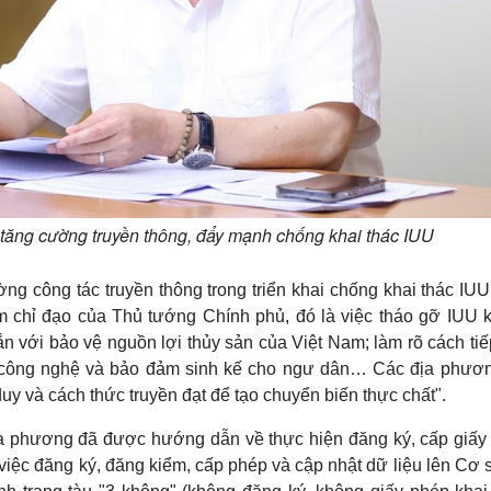
tăng cường truyền thông, đẩy mạnh chống khai thác IUU
g công tác truyền thông trong triển khai chống khai thác IUU
ểm chỉ đạo của Thủ tướng Chính phủ, đó là việc tháo gỡ IUU 
ắn với bảo vệ nguồn lợi thủy sản của Việt Nam; làm rõ cách ti
g công nghệ và bảo đảm sinh kế cho ngư dân… Các địa phươ
duy và cách thức truyền đạt để tạo chuyển biến thực chất".
địa phương đã được hướng dẫn về thực hiện đăng ký, cấp giấy
 việc đăng ký, đăng kiểm, cấp phép và cập nhật dữ liệu lên Cơ