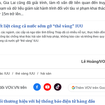
Gia Lai cũng đã giải trình, làm rõ vấn đề liên quan đến truy
hạm và dữ liệu giám sát hành trình đối với tàu vi phạm khai thá
 15m trở lên...
 liệt cùng cả nước sớm gỡ “thẻ vàng” IUU
 các ngành, các cấp và ngư dân tỉnh Đồng Tháp đã có nhiều nỗ lực, thực hiện đồ
 công tác chống khai thác hải sản bất hợp pháp, không báo cáo và không theo quy
ùng cả nước gỡ “thẻ vàng” IUU.
Lê Hoàng/V
hác IUU
thẻ vàng IUU
hải sản
 dõi VOV.VN trên
Thêm VOV trên Goo
i thương hiệu với hệ thống báo điện tử hàng đầu