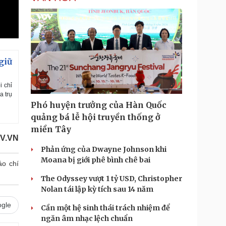
giữ
i chỉ
a trụ
Phó huyện trưởng của Hàn Quốc
quảng bá lễ hội truyền thống ở
miền Tây
V.VN
Phản ứng của Dwayne Johnson khi
Moana bị giới phê bình chê bai
áo chí
The Odyssey vượt 1 tỷ USD, Christopher
Nolan tái lập kỳ tích sau 14 năm
gle
Cần một hệ sinh thái trách nhiệm để
ngăn âm nhạc lệch chuẩn