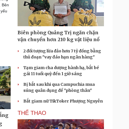
. Bên
 yếu
Biên phòng Quảng Trị ngăn chặn
vận chuyển hơn 210 kg vật liệu nổ
2 đối tượng lừa đảo hơn 7 tỷ đồng bằng
thủ đoạn "vay đáo hạn ngân hàng"
Tạm giam cha dượng hành hạ, bắt bé
gái 11 tuổi quỳ đến 1 giờ sáng
Bị bắt sau khi qua Campuchia mua
súng quân dụng để "phòng thân"
Bắt giam nữ TikToker Phượng Nguyễn
THỂ THAO
nắng
g