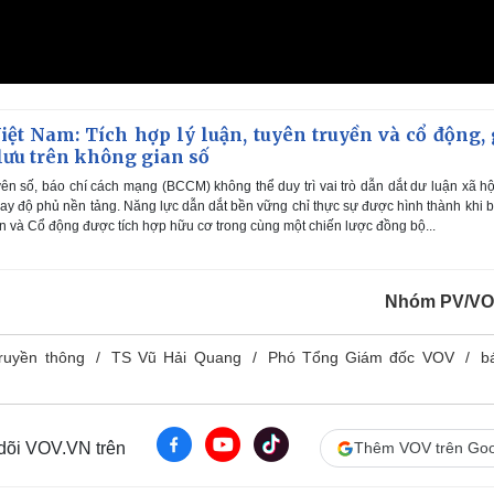
iệt Nam: Tích hợp lý luận, tuyên truyền và cổ động, 
lưu trên không gian số
n số, báo chí cách mạng (BCCM) không thể duy trì vai trò dẫn dắt dư luận xã hộ
ay độ phủ nền tảng. Năng lực dẫn dắt bền vững chỉ thực sự được hình thành khi b
yền và Cổ động được tích hợp hữu cơ trong cùng một chiến lược đồng bộ...
Nhóm PV/VO
truyền thông
TS Vũ Hải Quang
Phó Tổng Giám đốc VOV
b
 dõi VOV.VN trên
Thêm VOV trên Goo