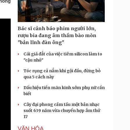
thống
Doanh nghiệp 24h
Tin Công nghệ
Doanh nhân
Trải nghiệm
ì cộng đồng
Chuyển đổi số
Bác sĩ cảnh báo phim người lớn,
u lịch
Podcast
rượu bia đang âm thầm bào mòn
Tư vấn
Câu chuyện thời sự
"bản lĩnh đàn ông"
Săn Tour
Đọc truyện đêm khuya
heck-in
Cửa sổ tình yêu
Cái giá đắt của việc tiêm silicon làm to
Kể chuyện cho bé
"cậu nhỏ"
Hạt giống tâm hồn
Tóc rụng cả nắm khi gội đầu, đừng bỏ
qua 5 cách này
Dấu hiệu tiền mãn kinh sớm phụ nữ cần
biết
Cây đại phong cầm tấu một bản nhạc
suốt 639 năm vừa chuyển hợp âm thứ
17
VĂN HÓA