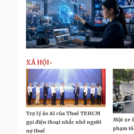
XÃ HỘI
Trợ lý ảo AI của Thuế TP.HCM
Một xe ô
gọi điện thoại nhắc nhở người
phạm tốc
nợ thuế