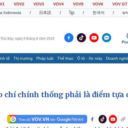
V1
VOV2
VOV3
VOV4
VOV5
VOV6
VOV GT
a Indonesia
/
日本語
/
ខ្មែរ
/
한국어
/
ພາ
Thứ Bảy, ngày 8 tháng 8 năm 2026
Po
inh tế
Thị trường
Pháp luật
Thể thao
Ô tô - Xe máy
Doanh nghi
Thế giới
Multimedia
K
Quan sát
Video
B
Cuộc sống đó đây
Ảnh
K
Hồ sơ
E-Magazine
 chí chính thống phải là điểm tựa 
Infographic
Thể thao
Ô tô - Xe máy
D
Bóng đá
Ô tô
T