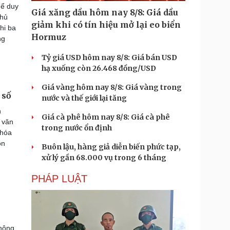
hể duy
Giá xăng dầu hôm nay 8/8: Giá dầu
phủ
giảm khi có tín hiệu mở lại eo biển
hi ba
Hormuz
ng
Tỷ giá USD hôm nay 8/8: Giá bán USD
hạ xuống còn 26.468 đồng/USD
Giá vàng hôm nay 8/8: Giá vàng trong
 số
nước và thế giới lại tăng
h
Giá cà phê hôm nay 8/8: Giá cà phê
 văn
trong nước ổn định
 hóa
on
Buôn lậu, hàng giả diễn biến phức tạp,
xử lý gần 68.000 vụ trong 6 tháng
PHÁP LUẬT
thông