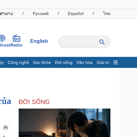
ສາລາວ
/
Русский
/
Español
/
ไทย
English
dcast
Radio
ệp
Công nghệ
Sức khỏe
Đời sống
Văn hóa
Giải trí
inh tế
Thị trường
ất động sản
Giá vàng
hởi nghiệp
Tiêu dùng
Tỷ giá
của
ĐỜI SỐNG
Chứng khoán
Giá cà phê
oanh nghiệp
Công nghệ
hông tin doanh nghiệp
Sành điệu