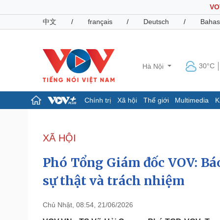
VO
中文
/
français
/
Deutsch
/
Bahas
30°C
Hà Nội
Chính trị
Xã hội
Thế giới
Multimedia
K
Chính trị
Xã hội
Đảng
Tin 24h
XÃ HỘI
Tổ chức nhân sự
Dự báo thời tiết
Quốc hội
Giáo dục
Phó Tổng Giám đốc VOV: Báo
Nhận diện sự thật
Dấu ấn VOV
Việc làm
sự thật và trách nhiệm
Biển đảo
Pháp luật
Quân sự - Quốc phòng
Chủ Nhật, 08:54, 21/06/2026
Vụ án
Vũ khí