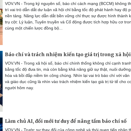
VOV.VN - Trong kỷ nguyên số, báo chí cách mạng (BCCM) không t
trì vai trò dẫn dắt dư luận xã hội chỉ bằng tốc độ phát hành hay độ 
nền tảng. Năng lực dẫn dắt bền vững chỉ thực sự được hình thành k
trụ cột: Lý luận, Tuyên truyền và Cổ động được tích hợp hữu cơ tro
cùng một chiến lược đồng bộ...
Báo chí và trách nhiệm kiến tạo giá trị trong xã hội
VOV.VN - Trong xã hội số, báo chí chính thống không chỉ cạnh tran
bằng tốc độ đưa tin, mà còn bằng khả năng giữ sự thật, nuôi dưỡng
hóa và bồi đắp niềm tin công chúng. Nhìn lại vai trò báo chí với văn
và giáo dục cũng là nhìn vào trách nhiệm kiến tạo giá trị tử tế cho c
người hôm nay.
Làm chủ AI, đổi mới tư duy để nâng tầm báo chí số
VOV.VN - Trước sự thay đổi của công nghệ và thói quen tiếp nhận 