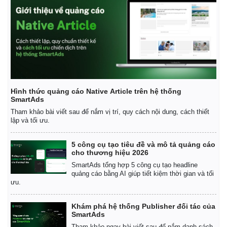
Vụ án
Vũ khí
Tin nóng
Việt Nam
Tư vấn luật
Phân tích
Hình thức quảng cáo Native Article trên hệ thống
SmartAds
Tham khảo bài viết sau để nắm vị trí, quy cách nội dung, cách thiết
lập và tối ưu.
5 công cụ tạo tiêu đề và mô tả quảng cáo
cho thương hiệu 2026
SmartAds tổng hợp 5 công cụ tạo headline
quảng cáo bằng AI giúp tiết kiệm thời gian và tối
ưu.
Khám phá hệ thống Publisher đối tác của
SmartAds
Tham khảo ngay bài viết sau để nắm danh sách