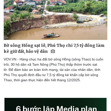
Sức khỏe
Đời sống
Dinh dưỡng - món ngon
Nhà đẹp
Bờ sông Hồng sạt lở, Phú Thọ chi 7,5 tỷ đồng làm
Cây thuốc
Blog
kè giữ đất, bảo vệ dân
Sản phụ khoa
Tình yêu - Gia đình
VOV.VN - Hàng chục ha đất bờ sông Hồng (sông Thao) bị cuốn
Nhi khoa
trôi, 30 hộ dân xã Tam Nông (Phú Thọ) thấp thỏm trước sạt
Nam khoa
lở. Để đảm bảo an toàn tính mạng, tài sản của nhân dân, tỉnh
Làm đẹp - giảm cân
Phú Thọ quyết định đầu tư 7,5 tỷ đồng kè khẩn cấp bờ sông
Phòng mạch online
Thao, thời gian thực hiện đến hết tháng 12/2025.
Ăn sạch sống khỏe