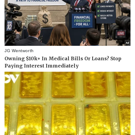
Thể thao
Ô tô - Xe máy
Bóng đá
Ô tô
Lịch thi đấu bóng đá
Xe máy
Thế giới thể thao
Tư vấn
eSports
Hậu trường