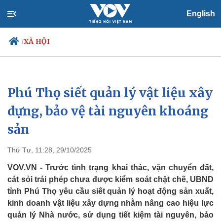
English
XÃ HỘI
/
Phú Thọ siết quản lý vật liệu xây
Chính trị
Xã hội
Đảng
Tin 24h
dựng, bảo vệ tài nguyên khoáng
Tổ chức nhân sự
Dự báo thời tiết
sản
Quốc hội
Giáo dục
Nhận diện sự thật
Dấu ấn VOV
Việc làm
Thứ Tư, 11:28, 29/10/2025
Biển đảo
VOV.VN - Trước tình trạng khai thác, vận chuyển đất,
cát sỏi trái phép chưa được kiểm soát chặt chẽ, UBND
tỉnh Phú Thọ yêu cầu siết quản lý hoạt động sản xuất,
kinh doanh vật liệu xây dựng nhằm nâng cao hiệu lực
quản lý Nhà nước, sử dụng tiết kiệm tài nguyên, bảo