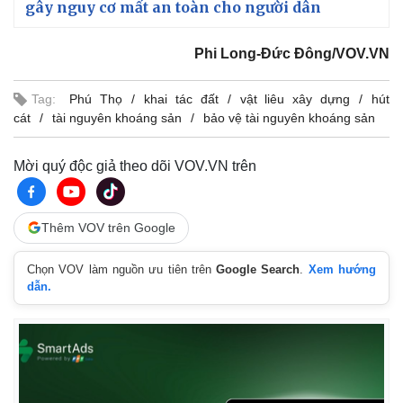
gây nguy cơ mất an toàn cho người dân
Phi Long-Đức Đông/VOV.VN
Tag:
Phú Thọ
khai tác đất
vật liêu xây dựng
hút
cát
tài nguyên khoáng sản
bảo vệ tài nguyên khoáng sản
Mời quý độc giả theo dõi VOV.VN trên
Thêm VOV trên Google
Chọn VOV làm nguồn ưu tiên trên
Google Search
.
Xem hướng
dẫn.
Pháp luật
Quân sự - Quốc phòng