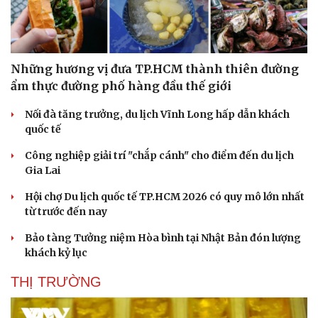
Những hương vị đưa TP.HCM thành thiên đường
ẩm thực đường phố hàng đầu thế giới
Nối đà tăng trưởng, du lịch Vĩnh Long hấp dẫn khách
quốc tế
Công nghiệp giải trí "chắp cánh" cho điểm đến du lịch
Gia Lai
Hội chợ Du lịch quốc tế TP.HCM 2026 có quy mô lớn nhất
từ trước đến nay
Bảo tàng Tưởng niệm Hòa bình tại Nhật Bản đón lượng
Du lịch
Podcast
khách kỷ lục
Tư vấn
Câu chuyện thời sự
THỊ TRƯỜNG
Săn Tour
Đọc truyện đêm khuya
check-in
Cửa sổ tình yêu
Kể chuyện cho bé