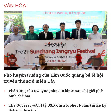
VĂN HÓA
Văn hóa
Giải trí
Phó huyện trưởng của Hàn Quốc quảng bá lễ hội
Sân khấu - Điện ảnh
Nghệ sĩ
truyền thống ở miền Tây
Văn học
Thời trang
Âm nhạc
Sao Việt
Phản ứng của Dwayne Johnson khi Moana bị giới phê
Di sản
bình chê bai
The Odyssey vượt 1 tỷ USD, Christopher Nolan tái lập kỳ
tích sau 14 năm