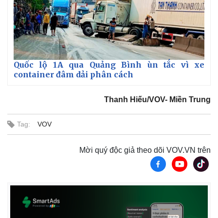
Quốc lộ 1A qua Quảng Bình ùn tắc vì xe
container đâm dải phân cách
Thanh Hiếu/VOV- Miền Trung
Thế giới
Multimedia
Quan sát
Video
Tag:
VOV
Cuộc sống đó đây
Ảnh
Hồ sơ
E-Magazine
Mời quý độc giả theo dõi VOV.VN trên
Infographic