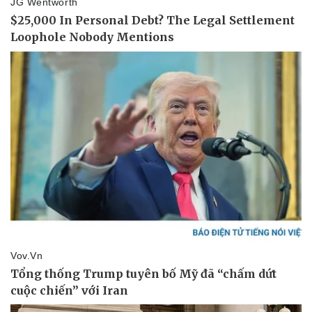
Pháp luật
Quân sự - Quốc phòng
Vụ án
Vũ khí
Tin nóng
Việt Nam
Tư vấn luật
Phân tích