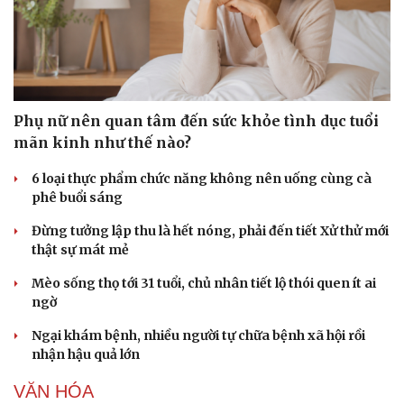
Phụ nữ nên quan tâm đến sức khỏe tình dục tuổi
mãn kinh như thế nào?
6 loại thực phẩm chức năng không nên uống cùng cà
Doanh nghiệp
Công nghệ
phê buổi sáng
Thông tin doanh nghiệp
Sành điệu
Doanh nghiệp 24h
Tin Công nghệ
Đừng tưởng lập thu là hết nóng, phải đến tiết Xử thử mới
Doanh nhân
Trải nghiệm
thật sự mát mẻ
Vì cộng đồng
Chuyển đổi số
Mèo sống thọ tới 31 tuổi, chủ nhân tiết lộ thói quen ít ai
ngờ
Ngại khám bệnh, nhiều người tự chữa bệnh xã hội rồi
nhận hậu quả lớn
VĂN HÓA