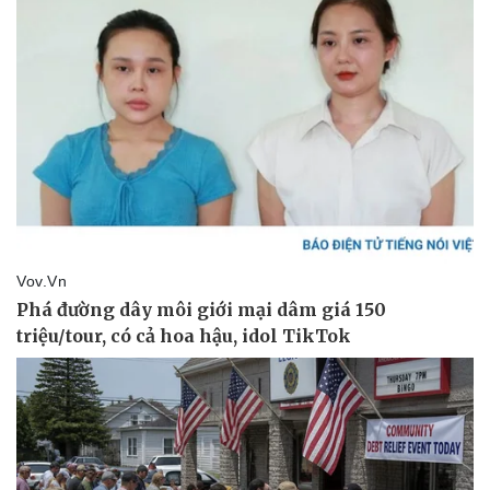
Kinh tế
Thị trường
Bất động sản
Giá vàng
Khởi nghiệp
Tiêu dùng
Tỷ giá
Chứng khoán
Giá cà phê