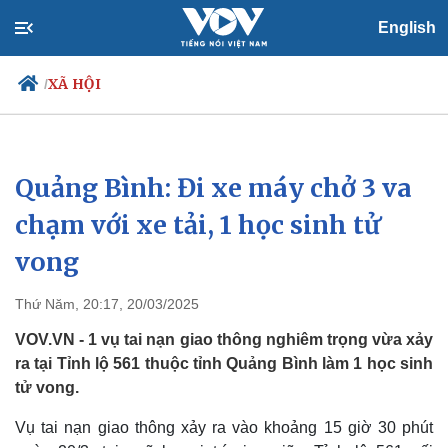
English
XÃ HỘI
/
Quảng Bình: Đi xe máy chở 3 va
Chính trị
Xã hội
Đảng
Tin 24h
chạm với xe tải, 1 học sinh tử
Tổ chức nhân sự
Dự báo thời tiết
vong
Quốc hội
Giáo dục
Nhận diện sự thật
Dấu ấn VOV
Việc làm
Thứ Năm, 20:17, 20/03/2025
Biển đảo
VOV.VN - 1 vụ tai nạn giao thông nghiêm trọng vừa xảy
ra tại Tỉnh lộ 561 thuộc tỉnh Quảng Bình làm 1 học sinh
tử vong.
Vụ tai nạn giao thông xảy ra vào khoảng 15 giờ 30 phút