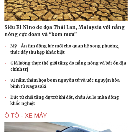
Siêu El Nino đe dọa Thái Lan, Malaysia với nắng
nóng cực đoan và “bom mưa”
Mỹ - Ấn tìm động lực mới cho quan hệ song phương,
thúc đẩy thu hẹp khác biệt
Giá lương thực thế giới tăng do nắng nóng và bất ổn địa
chính trị
Du lịch
Podcast
81 năm thảm họa bom nguyên tử và ước nguyện hòa
Tư vấn
Câu chuyện thời sự
bình từ Nagasaki
Săn Tour
Đọc truyện đêm khuya
check-in
Cửa sổ tình yêu
Đức từ chối tăng dự trữ khí đốt, châu Âu lo mùa đông
Kể chuyện cho bé
khắc nghiệt
Hạt giống tâm hồn
Ô TÔ - XE MÁY