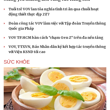
Tuổi trẻ VOV lan tỏa nghĩa tình tri ân qua chuỗi hoạt
động thiết thực dịp 27/7
Đoàn công tác VOV làm việc với Tập đoàn Truyền thông
Quốc gia Pháp
VOV TP.HCM bàn cách "chạm Gen Z" trên đa nền tảng
VOV, TTXVN, Báo Nhân dân ký kết hợp tác truyền thông
với Viện KSND tối cao
SỨC KHỎE