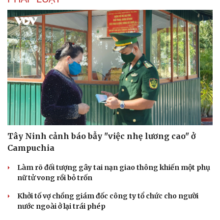
Văn hóa
Giải trí
Tây Ninh cảnh báo bẫy "việc nhẹ lương cao" ở
Sân khấu - Điện ảnh
Nghệ sĩ
Campuchia
Văn học
Thời trang
Âm nhạc
Sao Việt
Làm rõ đối tượng gây tai nạn giao thông khiến một phụ
Di sản
nữ tử vong rồi bỏ trốn
Khởi tố vợ chồng giám đốc công ty tổ chức cho người
nước ngoài ở lại trái phép