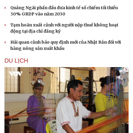
Quảng Ngãi phấn đấu đưa kinh tế số chiếm tối thiểu
30% GRDP vào năm 2030
Tạm hoãn xuất cảnh với người nộp thuế không hoạt
động tại địa chỉ đăng ký
Hải quan cảnh báo quy định mới của Nhật Bản đối với
hàng nông sản xuất khẩu
Sức khỏe
Đời sống
DU LỊCH
Dinh dưỡng - món ngon
Nhà đẹp
Cây thuốc
Blog
Sản phụ khoa
Tình yêu - Gia đình
Nhi khoa
Nam khoa
Làm đẹp - giảm cân
Phòng mạch online
Ăn sạch sống khỏe