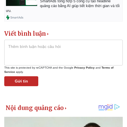
SmartAds tổng hợp 5 công cụ tạo headline
quảng cáo bằng AI giúp tiết kiệm thời gian và tối
ưu.
Viết bình luận
This site is protected by reCAPTCHA and the Google
Privacy Policy
and
Terms of
Service
apply.
Gửi tin