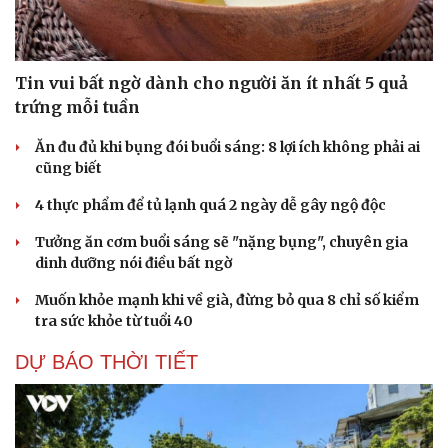
Tin vui bất ngờ dành cho người ăn ít nhất 5 quả
trứng mỗi tuần
Ăn đu đủ khi bụng đói buổi sáng: 8 lợi ích không phải ai
cũng biết
4 thực phẩm để tủ lạnh quá 2 ngày dễ gây ngộ độc
Tưởng ăn cơm buổi sáng sẽ "nặng bụng", chuyên gia
dinh dưỡng nói điều bất ngờ
Muốn khỏe mạnh khi về già, đừng bỏ qua 8 chỉ số kiểm
tra sức khỏe từ tuổi 40
DỰ BÁO THỜI TIẾT