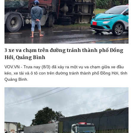
3 xe va chạm trên đường tránh thành phố Đồng
Hới, Quảng Bình
Thể thao
Ô tô - Xe máy
Bóng đá
Ô tô
VOV.VN - Trưa nay (8/3) đã xảy ra một vụ va chạm giữa xe đầu
Lịch thi đấu bóng đá
Xe máy
kéo, xe tải và ô tô con trên đường tránh thành phố Đồng Hới, tỉnh
Thế giới thể thao
Tư vấn
Quảng Bình.
eSports
Hậu trường