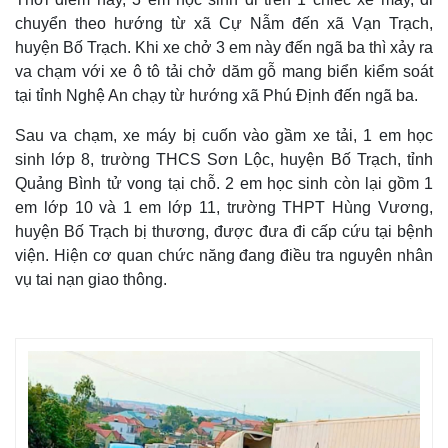
chuyển theo hướng từ xã Cự Nẫm đến xã Vạn Trạch,
huyện Bố Trạch. Khi xe chở 3 em này đến ngã ba thì xảy ra
va chạm với xe ô tô tải chở dăm gỗ mang biển kiểm soát
tại tỉnh Nghệ An chạy từ hướng xã Phú Định đến ngã ba.
Sau va chạm, xe máy bị cuốn vào gầm xe tải, 1 em học
sinh lớp 8, trường THCS Sơn Lộc, huyện Bố Trạch, tỉnh
Quảng Bình tử vong tại chỗ. 2 em học sinh còn lại gồm 1
em lớp 10 và 1 em lớp 11, trường THPT Hùng Vương,
huyện Bố Trạch bị thương, được đưa đi cấp cứu tại bệnh
viện. Hiện cơ quan chức năng đang điều tra nguyên nhân
vụ tai nạn giao thông.