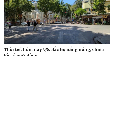
Thời tiết hôm nay 9/8: Bắc Bộ nắng nóng, chiều
tối có mưa dông
Áp thấp nhiệt đới suy yếu, Vịnh Bắc Bộ vẫn có gió mạnh
Diễn biến mới nhất về áp thấp nhiệt đới trên biển Đông
Áp thấp nhiệt đới trên Biển Đông ít khả năng mạnh lên
thành bão
Thời tiết hôm nay 8/8: Hà Nội nắng 35 độ, Bắc Trung Bộ
có mưa dông cục bộ