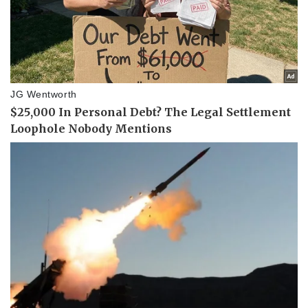
Thể thao
Ô tô - Xe máy
Bóng đá
Ô tô
Lịch thi đấu bóng đá
Xe máy
Thế giới thể thao
Tư vấn
eSports
Hậu trường