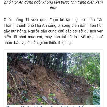
phố Hội An đứng ngồi không yên trước tình trạng biển xâm
thực
Cuối tháng 11 vừa qua, đoạn kè tạm tại bờ biển Tân
Thành, thành phố Hội An cũng bị sóng biển đánh liên hồi,
gây hư hỏng. Người dân cùng chủ các cơ sở du lịch ven
biển đã phải mua cát, may bao tải cỡ lớn về tự gia cố
nhằm bảo vệ tài sản, giảm thiểu thiệt hại.
Kinh tế
Thị trường
Bất động sản
Giá vàng
Khởi nghiệp
Tiêu dùng
Tỷ giá
Chứng khoán