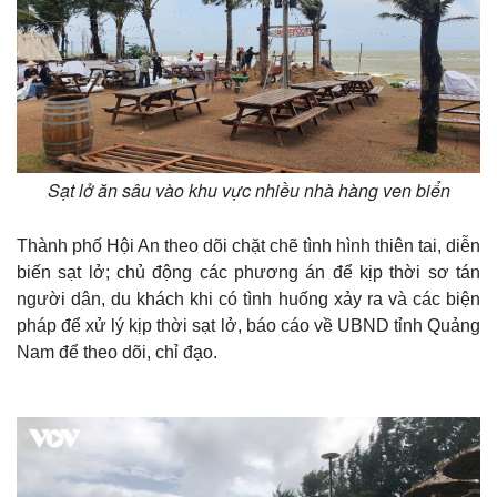
Sạt lở ăn sâu vào khu vực nhiều nhà hàng ven biển
Thành phố Hội An theo dõi chặt chẽ tình hình thiên tai, diễn
biến sạt lở; chủ động các phương án để kịp thời sơ tán
người dân, du khách khi có tình huống xảy ra và các biện
Thế giới
Multimedia
pháp để xử lý kịp thời sạt lở, báo cáo về UBND tỉnh Quảng
Quan sát
Video
Nam để theo dõi, chỉ đạo.
Cuộc sống đó đây
Ảnh
Hồ sơ
E-Magazine
Infographic