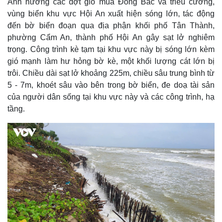
Ảnh hưởng các đợt gió mùa Đông Bắc và triều cường,
vùng biển khu vực Hội An xuất hiện sóng lớn, tác động
đến bờ biển đoạn qua địa phận khối phố Tân Thành,
phường Cẩm An, thành phố Hội An gây sạt lở nghiêm
trọng. Công trình kè tạm tại khu vực này bị sóng lớn kèm
gió mạnh làm hư hỏng bờ kè, một khối lượng cát lớn bị
trôi. Chiều dài sạt lở khoảng 225m, chiều sâu trung bình từ
5 - 7m, khoét sâu vào bên trong bờ biển, đe doạ tài sản
của người dân sống tại khu vực này và các công trình, hạ
tầng.