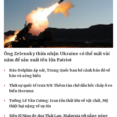
Ông Zelensky thừa nhận Ukraine có thể mất vài
năm để sản xuất tên lửa Patriot
Bão Dolphin áp sát, Trung Quốc ban bố cảnh báo đỏ về
bão và sóng biển
Thời sự quốc tế trưa 9/8: Thêm tàu chở dầu bốc cháy ở eo
biển Hormuz
Tướng Lê Văn Cương: Iran tổn thất lớn về vật chất, Mỹ
thiệt hại nặng về uy tín
Cải chính
Siêu El Nino đe dọa Thái Lan, Malaysia với nắng nóng