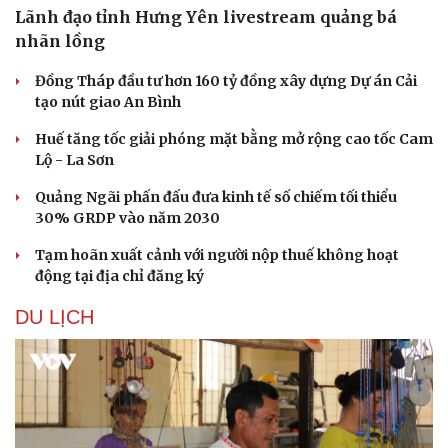
Lãnh đạo tỉnh Hưng Yên livestream quảng bá
nhãn lồng
Đồng Tháp đầu tư hơn 160 tỷ đồng xây dựng Dự án Cải
tạo nút giao An Bình
Huế tăng tốc giải phóng mặt bằng mở rộng cao tốc Cam
Lộ - La Sơn
Quảng Ngãi phấn đấu đưa kinh tế số chiếm tối thiểu
30% GRDP vào năm 2030
Tạm hoãn xuất cảnh với người nộp thuế không hoạt
động tại địa chỉ đăng ký
Văn hóa
Giải trí
DU LỊCH
Sân khấu - Điện ảnh
Nghệ sĩ
Văn học
Thời trang
Âm nhạc
Sao Việt
Di sản