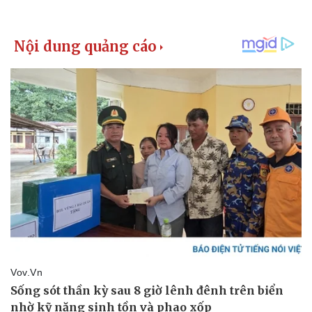
Vụ án
Vũ khí
Tin nóng
Việt Nam
Tư vấn luật
Phân tích