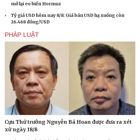
mở lại eo biển Hormuz
Tỷ giá USD hôm nay 8/8: Giá bán USD hạ xuống còn
26.468 đồng/USD
PHÁP LUẬT
Du lịch
Podcast
Tư vấn
Câu chuyện thời sự
Cựu Thứ trưởng Nguyễn Bá Hoan được đưa ra xét
Săn Tour
Đọc truyện đêm khuya
xử ngày 18/8
check-in
Cửa sổ tình yêu
Kể chuyện cho bé