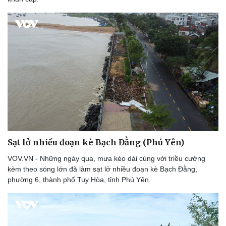
Doanh nghiệp
Công nghệ
Thông tin doanh nghiệp
Sành điệu
Doanh nghiệp 24h
Tin Công nghệ
Doanh nhân
Trải nghiệm
Vì cộng đồng
Chuyển đổi số
Sạt lở nhiều đoạn kè Bạch Đằng (Phú Yên)
VOV.VN - Những ngày qua, mưa kéo dài cùng với triều cường
kèm theo sóng lớn đã làm sạt lở nhiều đoạn kè Bạch Đằng,
phường 6, thành phố Tuy Hòa, tỉnh Phú Yên.