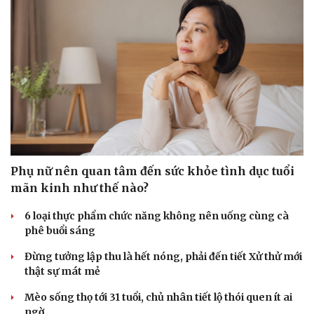
Sức khỏe
Đời sống
Dinh dưỡng - món ngon
Nhà đẹp
Cây thuốc
Blog
Sản phụ khoa
Tình yêu - Gia đình
Phụ nữ nên quan tâm đến sức khỏe tình dục tuổi
Nhi khoa
Nam khoa
mãn kinh như thế nào?
Làm đẹp - giảm cân
Phòng mạch online
6 loại thực phẩm chức năng không nên uống cùng cà
Ăn sạch sống khỏe
phê buổi sáng
Đừng tưởng lập thu là hết nóng, phải đến tiết Xử thử mới
thật sự mát mẻ
Mèo sống thọ tới 31 tuổi, chủ nhân tiết lộ thói quen ít ai
ngờ