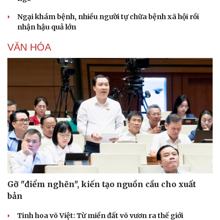
Ngại khám bệnh, nhiều người tự chữa bệnh xã hội rồi
nhận hậu quả lớn
VĂN HÓA
Gỡ "điểm nghẽn", kiến tạo nguồn cầu cho xuất
bản
Tinh hoa võ Việt: Từ miền đất võ vươn ra thế giới