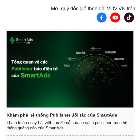
Mời quý độc giả theo dõi VOV.VN trên
Khám phá hệ thống Publisher đối tác của SmartAds
Tham khảo ngay bài viết sau để nắm danh sách publisher trong hệ
thống quảng cáo của SmartAds.