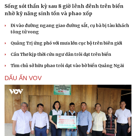
Sống sót thần kỳ sau 8 giờ lênh đênh trên biển
nhờ kỹ năng sinh tồn và phao xốp
Đi vào đường ngang giao đường sắt, cụ bà bị tàu khách
tông tử vong
Quảng Trị ứng phó với mưa lớn cục bộ trên biên giới
Cần Thơ kịp thời cứu ngư dân trôi dạt trên biển
Tìm chủ sở hữu phao trôi dạt vào bờ biển Quảng Ngãi
DẤU ẤN VOV