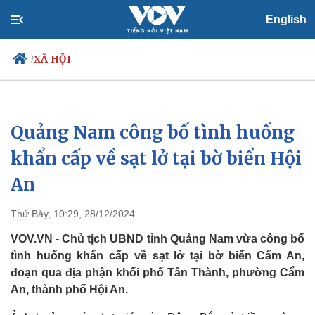
English
XÃ HỘI
/
Quảng Nam công bố tình huống
Chính trị
Xã hội
Đảng
Tin 24h
khẩn cấp về sạt lở tại bờ biển Hội
Tổ chức nhân sự
Dự báo thời tiết
An
Quốc hội
Giáo dục
Nhận diện sự thật
Dấu ấn VOV
Việc làm
Thứ Bảy, 10:29, 28/12/2024
Biển đảo
VOV.VN - Chủ tịch UBND tỉnh Quảng Nam vừa công bố
tình huống khẩn cấp về sạt lở tại bờ biển Cẩm An,
đoạn qua địa phận khối phố Tân Thành, phường Cẩm
An, thành phố Hội An.