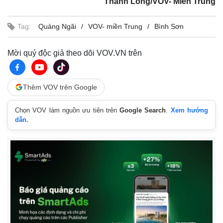
Thành Long/VOV- Miền Trung
Tag:
Quảng Ngãi
VOV- miền Trung
Bình Sơn
Mời quý độc giả theo dõi VOV.VN trên
Thêm VOV trên Google
Chọn VOV làm nguồn ưu tiên trên
Google Search
.
Xem hướng
dẫn.
Thế giới
Multimedia
Quan sát
Video
Cuộc sống đó đây
Ảnh
Hồ sơ
E-Magazine
Infographic