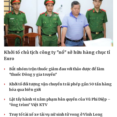
Khởi tố chủ tịch công ty "nổ" sở hữu hàng chục tỉ
Euro
Bắt nhóm trộn thuốc giảm đau với thảo dược để làm
"thuốc Đông y gia truyền"
Khởi tố đối tượng vận chuyển trái phép gần 50 tấn hàng
hóa qua biên giới
Lật tẩy hành vi xâm phạm bản quyền của Vũ Phi Điệp –
“ông trùm” Việt KTV
Truy tố tài xế xe tải vụ nữ sinh tử vong ở Vĩnh Long