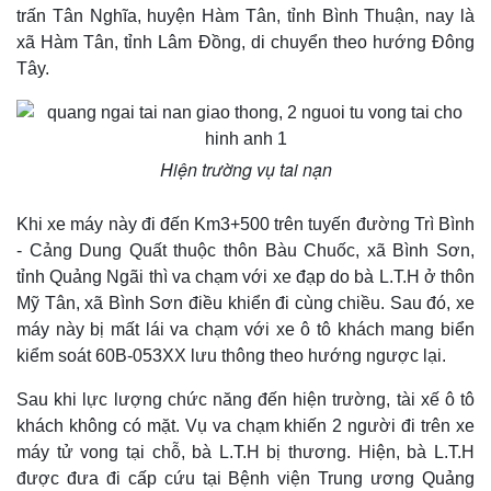
trấn Tân Nghĩa, huyện Hàm Tân, tỉnh Bình Thuận, nay là
xã Hàm Tân, tỉnh Lâm Đồng, di chuyển theo hướng Đông
Tây.
Hiện trường vụ tai nạn
Khi xe máy này đi đến Km3+500 trên tuyến đường Trì Bình
- Cảng Dung Quất thuộc thôn Bàu Chuốc, xã Bình Sơn,
tỉnh Quảng Ngãi thì va chạm với xe đạp do bà L.T.H ở thôn
Mỹ Tân, xã Bình Sơn điều khiển đi cùng chiều. Sau đó, xe
máy này bị mất lái va chạm với xe ô tô khách mang biển
kiểm soát 60B-053XX lưu thông theo hướng ngược lại.
Sau khi lực lượng chức năng đến hiện trường, tài xế ô tô
khách không có mặt. Vụ va chạm khiến 2 người đi trên xe
máy tử vong tại chỗ, bà L.T.H bị thương. Hiện, bà L.T.H
được đưa đi cấp cứu tại Bệnh viện Trung ương Quảng