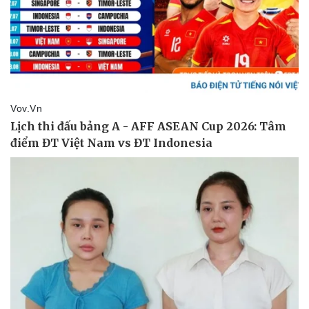
Kinh tế
Thị trường
Bất động sản
Giá vàng
Khởi nghiệp
Tiêu dùng
Tỷ giá
Chứng khoán
Giá cà phê