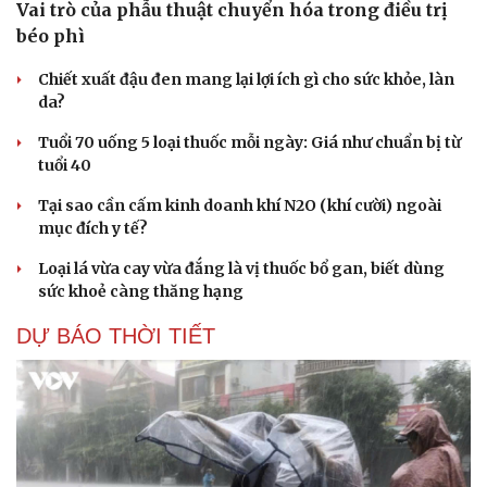
Vai trò của phẫu thuật chuyển hóa trong điều trị
béo phì
Chiết xuất đậu đen mang lại lợi ích gì cho sức khỏe, làn
da?
Tuổi 70 uống 5 loại thuốc mỗi ngày: Giá như chuẩn bị từ
tuổi 40
Tại sao cần cấm kinh doanh khí N2O (khí cười) ngoài
mục đích y tế?
Loại lá vừa cay vừa đắng là vị thuốc bổ gan, biết dùng
sức khoẻ càng thăng hạng
DỰ BÁO THỜI TIẾT