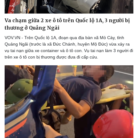
Va chạm giữa 2 xe ô tô trên Quốc lộ 1A, 3 người bị
thương ở Quảng Ngãi
VOV.VN - Trên Quốc lộ 1A, đoạn qua địa bàn xã Mỏ Cày, tỉnh
Quảng Ngãi (trước là xã Đức Chánh, huyện Mộ Đức) vừa xảy ra
vụ tai nạn giữa xe container và ô tô con. Vụ tai nạn làm 3 người đi
trên xe ô tô con bị thương được đưa đi cấp cứu.
Thể thao
Ô tô - Xe máy
Bóng đá
Ô tô