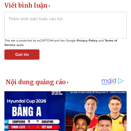
Viết bình luận
This site is protected by reCAPTCHA and the Google
Privacy Policy
and
Terms of
Service
apply.
Gửi tin