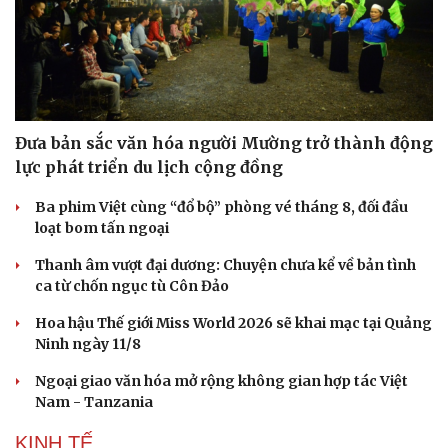
Doanh nghiệp
Công nghệ
Thông tin doanh nghiệp
Sành điệu
Doanh nghiệp 24h
Tin Công nghệ
Doanh nhân
Trải nghiệm
Vì cộng đồng
Chuyển đổi số
Đưa bản sắc văn hóa người Mường trở thành động
lực phát triển du lịch cộng đồng
Ba phim Việt cùng “đổ bộ” phòng vé tháng 8, đối đầu
loạt bom tấn ngoại
Thanh âm vượt đại dương: Chuyện chưa kể về bản tình
ca từ chốn ngục tù Côn Đảo
Hoa hậu Thế giới Miss World 2026 sẽ khai mạc tại Quảng
Ninh ngày 11/8
Ngoại giao văn hóa mở rộng không gian hợp tác Việt
Nam - Tanzania
KINH TẾ