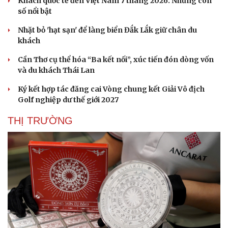
Khách quốc tế đến Việt Nam 7 tháng 2026: Những con
số nổi bật
Nhặt bỏ 'hạt sạn' để làng biển Đắk Lắk giữ chân du
Sức khỏe
Đời sống
khách
Dinh dưỡng - món ngon
Nhà đẹp
Cây thuốc
Blog
Cần Thơ cụ thể hóa “Ba kết nối”, xúc tiến đón dòng vốn
Sản phụ khoa
Tình yêu - Gia đình
và du khách Thái Lan
Nhi khoa
Nam khoa
Ký kết hợp tác đăng cai Vòng chung kết Giải Vô địch
Làm đẹp - giảm cân
Golf nghiệp dư thế giới 2027
Phòng mạch online
Ăn sạch sống khỏe
THỊ TRƯỜNG