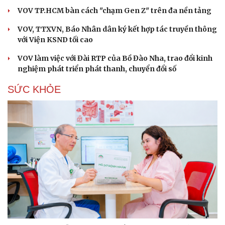
VOV TP.HCM bàn cách "chạm Gen Z" trên đa nền tảng
VOV, TTXVN, Báo Nhân dân ký kết hợp tác truyền thông
với Viện KSND tối cao
VOV làm việc với Đài RTP của Bồ Đào Nha, trao đổi kinh
nghiệm phát triển phát thanh, chuyển đổi số
SỨC KHỎE
Cải chính