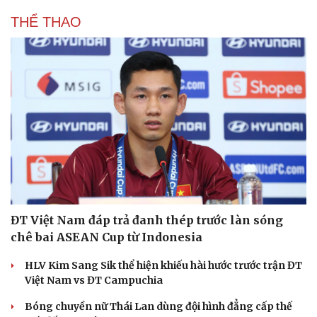
THỂ THAO
Văn hóa
Giải trí
Sân khấu - Điện ảnh
Nghệ sĩ
Văn học
Thời trang
Âm nhạc
Sao Việt
Di sản
ĐT Việt Nam đáp trả đanh thép trước làn sóng
chê bai ASEAN Cup từ Indonesia
HLV Kim Sang Sik thể hiện khiếu hài hước trước trận ĐT
Việt Nam vs ĐT Campuchia
Bóng chuyền nữ Thái Lan dùng đội hình đẳng cấp thế