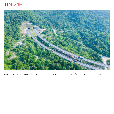
TIN 24H
Phú Thọ, Thái Nguyên thống nhất nghiên cứu
đầu tư hầm Tam Đảo gần 5.800 tỷ đồng
Học sinh Chuyên Tuyên Quang đăng ký xét tuyển vào
những trường đại học nào?
Hiện trường ngổn ngang sau vụ cháy lớn tại Khu
thương mại Biên Hòa ở Đồng Nai