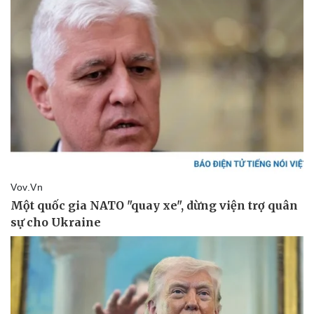
Pháp luật
Quân sự - Quốc phòng
Vụ án
Vũ khí
Tin nóng
Việt Nam