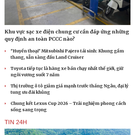
Khu vực sạc xe điện chung cư cần đáp ứng những
quy định an toàn PCCC nào?
"Huyền thoại" Mitsubishi Pajero tái sinh: Khung gầm
thang, sẵn sàng đấu Land Cruiser
Toyota tiếp tục là hãng xe bán chạy nhất thế giới, giữ
Du lịch
Podcast
ngôi vương suốt 7 năm
Tư vấn
Câu chuyện thời sự
Săn Tour
Đọc truyện đêm khuya
Thị trường ô tô giảm giá mạnh trước tháng Ngâu, đại lý
check-in
Cửa sổ tình yêu
tung ưu đãi khủng
Kể chuyện cho bé
Hạt giống tâm hồn
Chung kết Lexus Cup 2026 – Trải nghiệm phong cách
sống sang trọng
TIN 24H