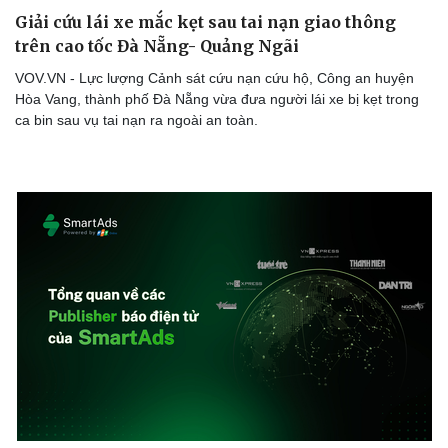
Lịch thi đấu bóng đá
Xe máy
Giải cứu lái xe mắc kẹt sau tai nạn giao thông
Thế giới thể thao
Tư vấn
eSports
trên cao tốc Đà Nẵng- Quảng Ngãi
Hậu trường
VOV.VN - Lực lượng Cảnh sát cứu nạn cứu hộ, Công an huyện
Hòa Vang, thành phố Đà Nẵng vừa đưa người lái xe bị kẹt trong
ca bin sau vụ tai nạn ra ngoài an toàn.