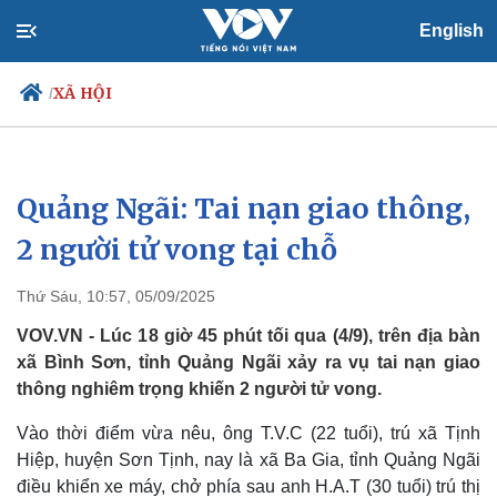
English
XÃ HỘI
/
Quảng Ngãi: Tai nạn giao thông,
Chính trị
Xã hội
Đảng
Tin 24h
2 người tử vong tại chỗ
Tổ chức nhân sự
Dự báo thời tiết
Quốc hội
Giáo dục
Thứ Sáu, 10:57, 05/09/2025
Nhận diện sự thật
Dấu ấn VOV
Việc làm
VOV.VN - Lúc 18 giờ 45 phút tối qua (4/9), trên địa bàn
Biển đảo
xã Bình Sơn, tỉnh Quảng Ngãi xảy ra vụ tai nạn giao
thông nghiêm trọng khiến 2 người tử vong.
Vào thời điểm vừa nêu, ông T.V.C (22 tuổi), trú xã Tịnh
Hiệp, huyện Sơn Tịnh, nay là xã Ba Gia, tỉnh Quảng Ngãi
điều khiển xe máy, chở phía sau anh H.A.T (30 tuổi) trú thị