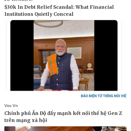
Vụ án
Vũ khí
Tin nóng
Việt Nam
Tư vấn luật
Phân tích