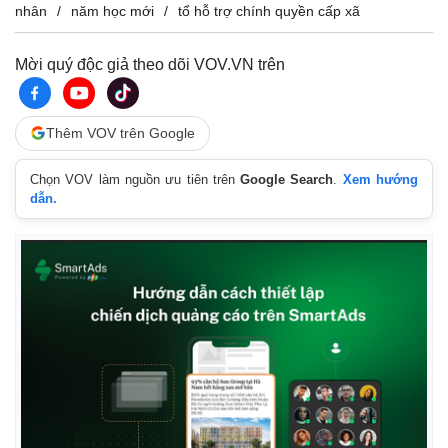
nhân
năm học mới
tổ hỗ trợ chính quyền cấp xã
Mời quý độc giả theo dõi VOV.VN trên
Thêm VOV trên Google
Chọn VOV làm nguồn ưu tiên trên
Google Search
.
Xem hướng
dẫn.
Kinh tế
Thị trường
Bất động sản
Giá vàng
Khởi nghiệp
Tiêu dùng
Tỷ giá
Chứng khoán