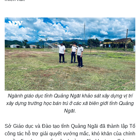
Thế giới
Multimedia
Ngành giáo dục tỉnh Quảng Ngãi khảo sát xây dựng vị trí
Quan sát
Video
xây dựng trường học bán trú ở các xã biên giới tỉnh Quảng
Cuộc sống đó đây
Ảnh
Ngãi.
Hồ sơ
E-Magazine
Infographic
Sở Giáo dục và Đào tạo tỉnh Quảng Ngãi đã thành lập Tổ
công tác hỗ trợ giải quyết vướng mắc, khó khăn của chính