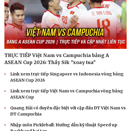
TRỰC TIẾP Việt Nam vs Campuchia bảng A
ASEAN Cup 2026: Thầy Sik "xoay tua"
Link xem trực tiếp Singapore vs Indonesia vòng bảng
ASEAN Cup 2026
Link xem trực tiếp Việt Nam vs Campuchia vòng bảng
ASEAN Cup
Du lịch
Podcast
Quang Hải có duyên đặc biệt với cặp đấu ĐT Việt Nam vs
Tư vấn
Câu chuyện thời sự
ĐT Campuchia
Săn Tour
Đọc truyện đêm khuya
check-in
Cửa sổ tình yêu
Nhập môn Pickleball: Hướng dẫn kỹ thuật Speed up
Kể chuyện cho bé