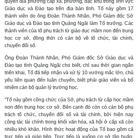
quyền địa phương cấp xã, phường, đặc khu trong lĩnh vực
Giáo dục và Đào tạo trên địa bàn tỉnh. Tổ này gồm 17
thành viên do ông Đoàn Thành Nhân, Phó Giám đốc Sở
Giáo dục và Đào tạo tỉnh Quảng Ngãi làm Tổ trưởng. Các
thành viên của tổ phụ trách từ giáo dục mầm non đến trung
học cơ sở, đồng thời có cán bộ về tổ chức, tài chính,
chuyển đổi số.
Ông Đoàn Thành Nhân, Phó Giám đốc Sở Giáo dục và
Đào tạo tỉnh Quảng Ngãi cho biết, chỉ sau thời gian ngắn
triển khai, Tổ đã tiếp nhận và xử lý 10 vướng mắc lớn, chủ
yếu liên quan đến luân chuyển, biệt phái giáo viên và bổ
nhiệm cán bộ quản lý trường học.
“Tổ này gồm công chức của Sở, phụ trách từ cấp học mầm
non đến trung học cơ sở. Bên cạnh đó còn có cán bộ phụ
trách tổ chức, chuyển đổi số và tài chính, bởi hiện nay
công tác tài chính trong khối văn hóa, xã hội ở cấp xã còn
nhiều khó khăn. Hình thức hoạt động của Tổ bao gồm cả
trực tiếp và gián tiếp. Trực tiếp là xuống cơ sở tập huấn,