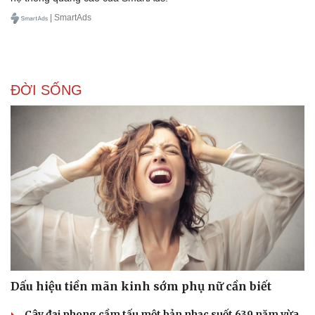
| SmartAds
ĐỜI SỐNG
Dấu hiệu tiền mãn kinh sớm phụ nữ cần biết
Cây đại phong cầm tấu một bản nhạc suốt 639 năm vừa