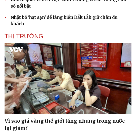
số nổi bật
Nhặt bỏ 'hạt sạn' để làng biển Đắk Lắk giữ chân du
khách
THỊ TRƯỜNG
Văn hóa
Giải trí
Sân khấu - Điện ảnh
Nghệ sĩ
Văn học
Thời trang
Âm nhạc
Sao Việt
Di sản
Vì sao giá vàng thế giới tăng nhưng trong nước
lại giảm?