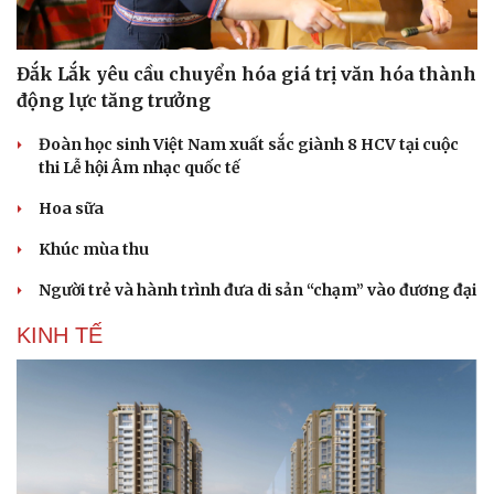
Đắk Lắk yêu cầu chuyển hóa giá trị văn hóa thành
động lực tăng trưởng
Đoàn học sinh Việt Nam xuất sắc giành 8 HCV tại cuộc
thi Lễ hội Âm nhạc quốc tế
Sức khỏe
Đời sống
Dinh dưỡng - món ngon
Nhà đẹp
Hoa sữa
Cây thuốc
Blog
Sản phụ khoa
Tình yêu - Gia đình
Khúc mùa thu
Nhi khoa
Người trẻ và hành trình đưa di sản “chạm” vào đương đại
Nam khoa
Làm đẹp - giảm cân
KINH TẾ
Phòng mạch online
Ăn sạch sống khỏe