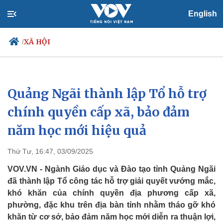
English
XÃ HỘI
/
Quảng Ngãi thành lập Tổ hỗ trợ
Chính trị
Xã hội
Đảng
Tin 24h
chính quyền cấp xã, bảo đảm
Tổ chức nhân sự
Dự báo thời tiết
năm học mới hiệu quả
Quốc hội
Giáo dục
Nhận diện sự thật
Dấu ấn VOV
Việc làm
Thứ Tư, 16:47, 03/09/2025
Biển đảo
VOV.VN - Ngành Giáo dục và Đào tạo tỉnh Quảng Ngãi
đã thành lập Tổ công tác hỗ trợ giải quyết vướng mắc,
khó khăn của chính quyền địa phương cấp xã,
phường, đặc khu trên địa bàn tỉnh nhằm tháo gỡ khó
khăn từ cơ sở, bảo đảm năm học mới diễn ra thuận lợi,