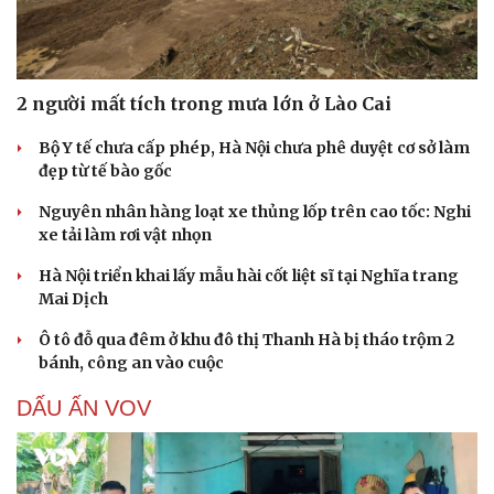
2 người mất tích trong mưa lớn ở Lào Cai
Bộ Y tế chưa cấp phép, Hà Nội chưa phê duyệt cơ sở làm
đẹp từ tế bào gốc
Nguyên nhân hàng loạt xe thủng lốp trên cao tốc: Nghi
xe tải làm rơi vật nhọn
Hà Nội triển khai lấy mẫu hài cốt liệt sĩ tại Nghĩa trang
Mai Dịch
Ô tô đỗ qua đêm ở khu đô thị Thanh Hà bị tháo trộm 2
bánh, công an vào cuộc
DẤU ẤN VOV