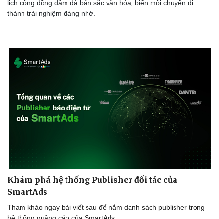
lịch cộng đồng đậm đà bản sắc văn hóa, biến mỗi chuyến đi
thành trải nghiệm đáng nhớ.
Doanh nghiệp
Công nghệ
Thông tin doanh nghiệp
Sành điệu
Doanh nghiệp 24h
Tin Công nghệ
Doanh nhân
Trải nghiệm
Vì cộng đồng
Chuyển đổi số
Khám phá hệ thống Publisher đối tác của
SmartAds
Tham khảo ngay bài viết sau để nắm danh sách publisher trong
hệ thống quảng cáo của SmartAds.