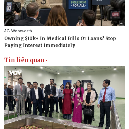
Thể thao
Ô tô - Xe máy
Bóng đá
Ô tô
Lịch thi đấu bóng đá
Xe máy
Thế giới thể thao
Tư vấn
eSports
Hậu trường
Tin liên quan