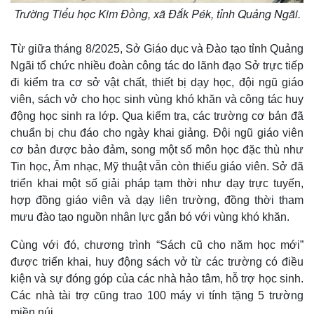
Trường Tiểu học Kim Đồng, xã Đắk Pék, tỉnh Quảng Ngãi.
Từ giữa tháng 8/2025, Sở Giáo dục và Đào tạo tỉnh Quảng
Ngãi tổ chức nhiều đoàn công tác do lãnh đạo Sở trực tiếp
đi kiểm tra cơ sở vật chất, thiết bị dạy học, đội ngũ giáo
viên, sách vở cho học sinh vùng khó khăn và công tác huy
động học sinh ra lớp. Qua kiểm tra, các trường cơ bản đã
chuẩn bị chu đáo cho ngày khai giảng. Đội ngũ giáo viên
cơ bản được bảo đảm, song một số môn học đặc thù như
Tin học, Âm nhạc, Mỹ thuật vẫn còn thiếu giáo viên. Sở đã
triển khai một số giải pháp tạm thời như dạy trực tuyến,
hợp đồng giáo viên và dạy liên trường, đồng thời tham
mưu đào tạo nguồn nhân lực gắn bó với vùng khó khăn.
Cùng với đó, chương trình “Sách cũ cho năm học mới”
được triển khai, huy động sách vở từ các trường có điều
kiện và sự đóng góp của các nhà hảo tâm, hỗ trợ học sinh.
Các nhà tài trợ cũng trao 100 máy vi tính tặng 5 trường
miền núi.