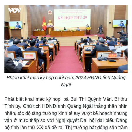
Phiên khai mạc kỳ họp cuối năm 2024 HĐND tỉnh Quảng
Ngãi
Thế giới
Multimedia
Quan sát
Video
Phát biểt khai mạc kỳ họp, bà Bùi Thị Quỳnh Vân, Bí thư
Cuộc sống đó đây
Ảnh
Hồ sơ
E-Magazine
Tỉnh ủy, Chủ tịch HĐND tỉnh Quảng Ngãi thẳng thắn nhìn
Infographic
nhận, tốc độ tăng trưởng kinh tế tuy vượt kế hoạch nhưng
vẫn ở mức thấp so với Nghị quyết Đại hội đại biểu Đảng
bộ tỉnh lần thứ XX đã đề ra. Thị trường bất động sản trầm