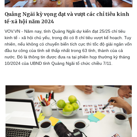
Quảng Ngãi kỳ vọng đạt và vượt các chỉ tiêu kinh
tế-xã hội năm 2024
VOV.VN - Năm nay, tỉnh Quảng Ngãi dự kiến đạt 25/25 chỉ tiêu
kinh tế - xã hội chủ yếu, trong đó có 8 chỉ tiêu vượt kế hoạch. Tuy
nhiên, nếu không có chuyển biến tích cực thì tốc độ giải ngân vốn
Sức khỏe
Đời sống
đầu tư công của tỉnh sẽ thấp nhất trong 63 tỉnh, thành của cả
Dinh dưỡng - món ngon
Nhà đẹp
nước. Đó là thông tin được đưa ra tại phiên họp thường kỳ tháng
Cây thuốc
Blog
10/2024 của UBND tỉnh Quảng Ngãi tổ chức chiều 7/11.
Sản phụ khoa
Tình yêu - Gia đình
Nhi khoa
Nam khoa
Làm đẹp - giảm cân
Phòng mạch online
Ăn sạch sống khỏe