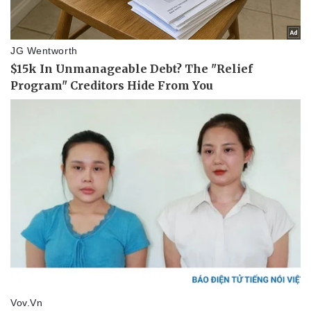
Thể thao
Ô tô - Xe máy
Bóng đá
Ô tô
Lịch thi đấu bóng đá
Xe máy
Thế giới thể thao
Tư vấn
eSports
Hậu trường