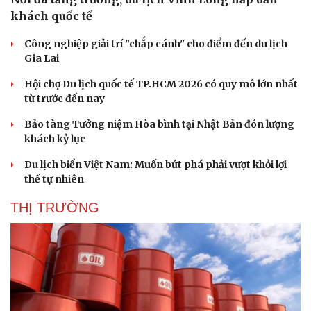
khách quốc tế
Công nghiệp giải trí "chắp cánh" cho điểm đến du lịch
Gia Lai
Hội chợ Du lịch quốc tế TP.HCM 2026 có quy mô lớn nhất
từ trước đến nay
Bảo tàng Tưởng niệm Hòa bình tại Nhật Bản đón lượng
khách kỷ lục
Du lịch biển Việt Nam: Muốn bứt phá phải vượt khỏi lợi
thế tự nhiên
THỊ TRƯỜNG
Du lịch
Podcast
Tư vấn
Câu chuyện thời sự
Săn Tour
Đọc truyện đêm khuya
check-in
Cửa sổ tình yêu
Kể chuyện cho bé