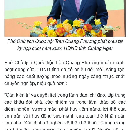
Phó Chủ tịch Quốc hội Trần Quang Phương phát biểu tại
kỳ họp cuối năm 2024 HĐND tỉnh Quảng Ngãi
Phó Chủ tịch Quốc hội Trần Quang Phương nhấn mạnh,
hoạt động của HĐND tỉnh đã có nhiều đổi mới, sáng tạo,
nâng cao chất lượng theo hướng ngày càng “thực chất,
chuyên nghiệp, hiệu quả hơn”:
“Cần kiên trì và quyết liệt trong lãnh đạo, chỉ đạo, tập trung
các khâu đột phá, các nhiệm vụ trọng tâm, tháo gỡ các
điểm nghẽn, vướng mắc, phát huy tiềm năng, lợi thế của
tỉnh gắn với huy động sức mạnh của toàn thể Nhân dân
tỉnh nhà. Xác định rõ nghẽn về thể chế thuộc Trung ương
là gì, thuộc thẩm quyền tỉnh, huyện là gì? Nghẽn về hạ