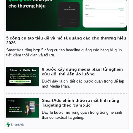
Vụ án
Vũ khí
Tin nóng
Việt Nam
Tư vấn luật
Phân tích
5 công cụ tạo tiêu đề và mô tả quảng cáo cho thương hiệu
2026
SmartAds tổng hợp 5 công cụ tạo headline quảng cáo bằng AI giúp
tiết kiệm thời gian và tối ưu.
6 bước xây dựng media plan: từ nghiên
cứu đối thủ đến đo lường
Dưới đây là chi tiết các bước quan trọng để lập
một Media Plan.
SmartAds chính thức ra mắt tính năng
Targeting theo 'cảm xúc'
Đây là bước mở rộng quan trọng trong hệ sinh
thái contextual targeting.