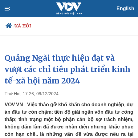
English
XÃ HỘI
/
Quảng Ngãi thực hiện đạt và
Chính trị
Xã hội
Đảng
Tin 24h
vượt các chỉ tiêu phát triển kinh
Tổ chức nhân sự
Dự báo thời tiết
tế-xã hội năm 2024
Quốc hội
Giáo dục
Nhận diện sự thật
Dấu ấn VOV
Việc làm
Thứ Hai, 17:26, 09/12/2024
Biển đảo
VOV.VN - Việc tháo gỡ khó khăn cho doanh nghiệp, dự
án đầu tư còn chậm; tiến độ giải ngân vốn đầu tư công
thấp; tình trạng một bộ phận cán bộ sợ trách nhiệm,
không dám làm đã được nhận diện nhưng khắc phục
còn hạn chế.. là những vấn đề vừa được nêu ra tại