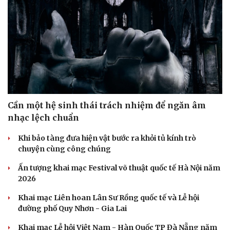
Cần một hệ sinh thái trách nhiệm để ngăn âm
nhạc lệch chuẩn
Khi bảo tàng đưa hiện vật bước ra khỏi tủ kính trò
chuyện cùng công chúng
Văn hóa
Giải trí
Sân khấu - Điện ảnh
Nghệ sĩ
Ấn tượng khai mạc Festival võ thuật quốc tế Hà Nội năm
Văn học
Thời trang
2026
Âm nhạc
Sao Việt
Khai mạc Liên hoan Lân Sư Rồng quốc tế và Lễ hội
Di sản
đường phố Quy Nhơn - Gia Lai
Khai mạc Lễ hội Việt Nam - Hàn Quốc TP Đà Nẵng năm