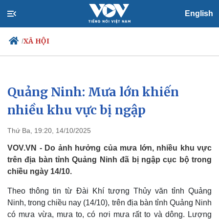
English
XÃ HỘI
/
Quảng Ninh: Mưa lớn khiến
Chính trị
Xã hội
Đảng
Tin 24h
nhiều khu vực bị ngập
Tổ chức nhân sự
Dự báo thời tiết
Quốc hội
Giáo dục
Thứ Ba, 19:20, 14/10/2025
Nhận diện sự thật
Dấu ấn VOV
Việc làm
VOV.VN - Do ảnh hưởng của mưa lớn, nhiều khu vực
Biển đảo
trên địa bàn tỉnh Quảng Ninh đã bị ngập cục bộ trong
chiều ngày 14/10.
Theo thông tin từ Đài Khí tượng Thủy văn tỉnh Quảng
Ninh, trong chiều nay (14/10), trên địa bàn tỉnh Quảng Ninh
có mưa vừa, mưa to, có nơi mưa rất to và dông. Lượng