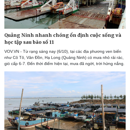
Quảng Ninh nhanh chóng ổn định cuộc sống và
học tập sau bão số 11
VOV.VN - Từ rạng sáng nay (6/10), tại các địa phương ven biển
Cải chính
như Cô Tô, Vân Đồn, Hạ Long (Quảng Ninh) có mưa nhỏ rải rác,
gió cấp 6-7. Đến thời điểm hiện tại, mưa đã ngớt, trời hửng nắng.