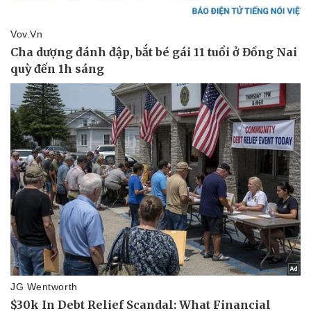
Văn hóa
Giải trí
Sân khấu - Điện ảnh
Nghệ sĩ
Văn học
Thời trang