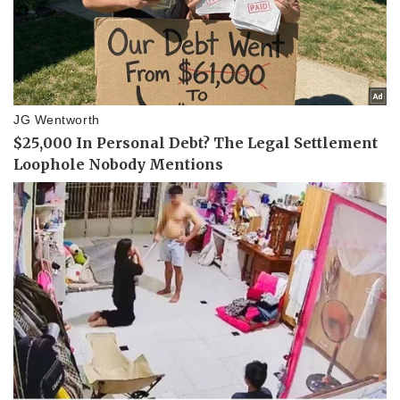
Dinh dưỡng - món ngon
Nhà đẹp
Cây thuốc
Blog
Sản phụ khoa
Tình yêu - Gia đình
Nhi khoa
Nam khoa
Làm đẹp - giảm cân
Phòng mạch online
Ăn sạch sống khỏe