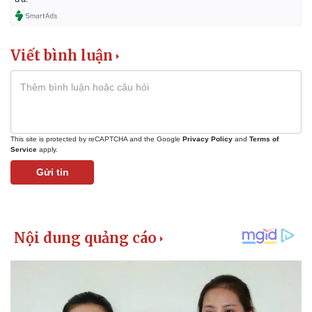
Viết bình luận
Doanh nghiệp
Công nghệ
Thông tin doanh nghiệp
Sành điệu
Doanh nghiệp 24h
Tin Công nghệ
Doanh nhân
Trải nghiệm
Vì cộng đồng
Chuyển đổi số
This site is protected by reCAPTCHA and the Google
Privacy Policy
and
Terms of
Service
apply.
Gửi tin