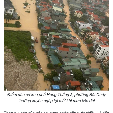
Pháp luật
Quân sự - Quốc phòng
Vụ án
Vũ khí
Điểm dân cư khu phố Hùng Thắng 3, phường Bãi Cháy
Tin nóng
Việt Nam
thường xuyên ngập lụt mỗi khi mưa kéo dài
Tư vấn luật
Phân tích