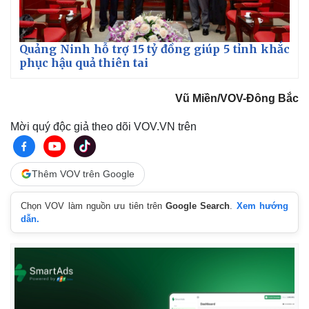
Quảng Ninh hỗ trợ 15 tỷ đồng giúp 5 tỉnh khắc
phục hậu quả thiên tai
Vũ Miền/VOV-Đông Bắc
Mời quý độc giả theo dõi VOV.VN trên
Thể thao
Ô tô - Xe máy
Bóng đá
Ô tô
Lịch thi đấu bóng đá
Xe máy
Thêm VOV trên Google
Thế giới thể thao
Tư vấn
eSports
Chọn VOV làm nguồn ưu tiên trên
Google Search
.
Xem hướng
Hậu trường
dẫn.