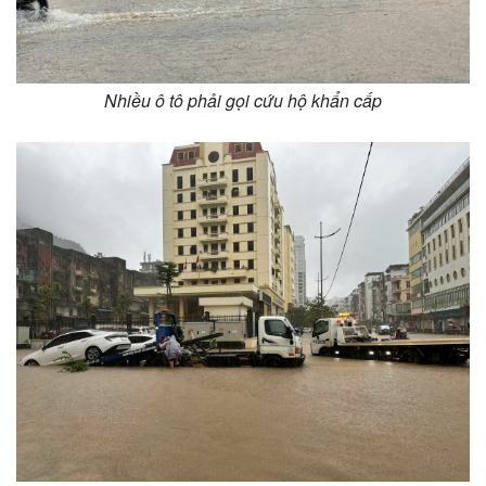
Nhiều ô tô phải gọi cứu hộ khẩn cấp
Thế giới
Multimedia
Quan sát
Video
Cuộc sống đó đây
Ảnh
Hồ sơ
E-Magazine
Infographic