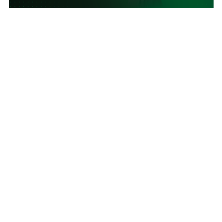
SmartAds chính thức ra mắt tính năng Targeting
theo 'cảm xúc'
Đây là bước mở rộng quan trọng trong hệ sinh thái contextual
targeting.
BÁO ĐIỆN TỬ TIẾNG NÓI VIỆT NAM