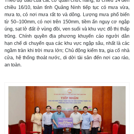
Theo dự báo của các cơ quan chức năng, từ chiều 14 đến
chiều 16/10, toàn tỉnh Quảng Ninh tiếp tục có mưa vừa,
mưa to, có nơi mưa rất to và dông. Lượng mưa phổ biến
từ 50–100mm, có nơi trên 150mm, tiềm ẩn nguy cơ ngập
úng, sạt lở đất ở vùng đồi, ven suối và khu vực đô thị thấp
trũng. Chính quyền địa phương khuyến cáo người dân
hạn chế di chuyển qua các khu vực ngập sâu, nhất là các
ngầm tràn khi trời mưa lớn; Chủ động kiểm tra, gia cố nhà
cửa, hệ thống thoát nước, di dời tài sản đến nơi cao ráo,
an toàn.