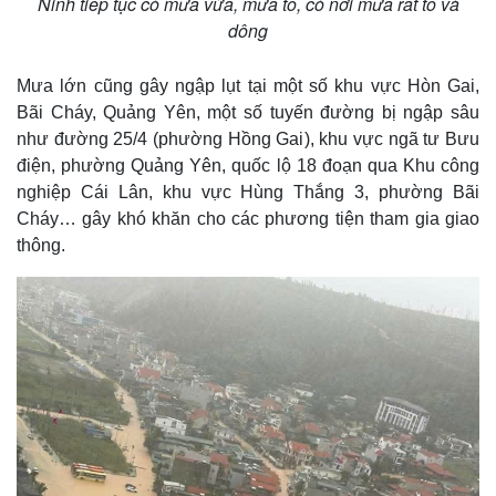
Ninh tiếp tục có mưa vừa, mưa to, có nơi mưa rất to và
Bất động sản
Giá vàng
dông
Khởi nghiệp
Tiêu dùng
Tỷ giá
Mưa lớn cũng gây ngập lụt tại một số khu vực Hòn Gai,
Chứng khoán
Bãi Cháy, Quảng Yên, một số tuyến đường bị ngập sâu
Giá cà phê
như đường 25/4 (phường Hồng Gai), khu vực ngã tư Bưu
điện, phường Quảng Yên, quốc lộ 18 đoạn qua Khu công
nghiệp Cái Lân, khu vực Hùng Thắng 3, phường Bãi
Cháy… gây khó khăn cho các phương tiện tham gia giao
thông.