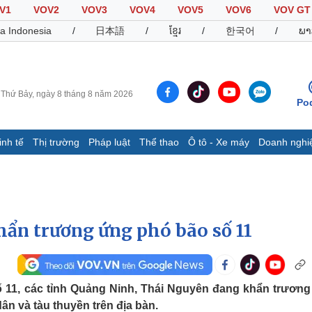
V1
VOV2
VOV3
VOV4
VOV5
VOV6
VOV GT
a Indonesia
/
日本語
/
ខ្មែរ
/
한국어
/
ພາ
Thứ Bảy, ngày 8 tháng 8 năm 2026
Po
inh tế
Thị trường
Pháp luật
Thể thao
Ô tô - Xe máy
Doanh nghi
Thế giới
Multimedia
K
Quan sát
Video
B
Cuộc sống đó đây
Ảnh
K
Hồ sơ
E-Magazine
ẩn trương ứng phó bão số 11
Infographic
Thể thao
Ô tô - Xe máy
D
 11, các tỉnh Quảng Ninh, Thái Nguyên đang khẩn trương 
n và tàu thuyền trên địa bàn.
Bóng đá
Ô tô
T