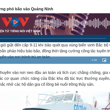
Lịch thi đấu bóng đá
Xe máy
Thế giới thể thao
Tư vấn
 ứng phó bão vào Quảng Ninh
eSports
V
Hậu trường
Văn hóa
Giải trí
D
Sân khấu - Điện ảnh
Nghệ sĩ
Văn học
Thời trang
Âm nhạc
Sao Việt
c
ió giật đến cấp 9-11 khi bão quét qua vùng biển vịnh Bắc bộ 
Di sản
bắn pháo hiệu báo bão, đồng thời tăng cường công tác tuyên t
ển vào nơi tránh trú an toàn.
R
-
2:36
P
i
c
e
t
u
huyền vào nơi neo đậu an toàn và tích cực chằng chống, gia 
r
m
e
các cơ quan chức năng của Đặc khu đã túc trực thường xuyên,
-
i
a
n
ắc nhở các hộ dân gia cố lồng bè nuôi trồng thủy sản.
-
P
i
i
c
t
n
u
r
e
i