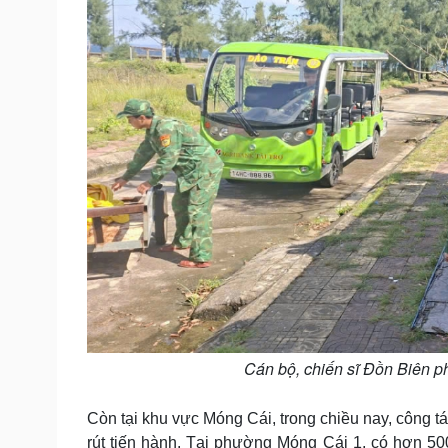
Cán bộ, chiến sĩ Đồn Biên p
Còn tại khu vực Móng Cái, trong chiều nay, công t
rút tiến hành. Tại phường Móng Cái 1, có hơn 50