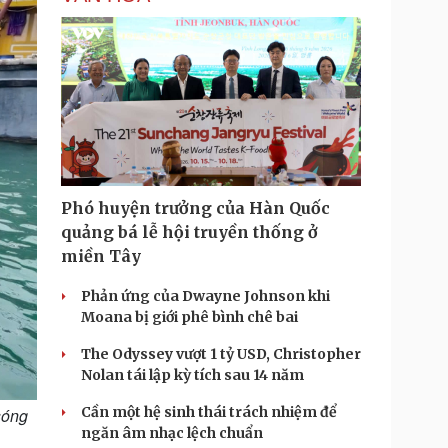
i
m
e
Phó huyện trưởng của Hàn Quốc
quảng bá lễ hội truyền thống ở
miền Tây
Phản ứng của Dwayne Johnson khi
Moana bị giới phê bình chê bai
The Odyssey vượt 1 tỷ USD, Christopher
Nolan tái lập kỳ tích sau 14 năm
Cần một hệ sinh thái trách nhiệm để
sóng
ngăn âm nhạc lệch chuẩn