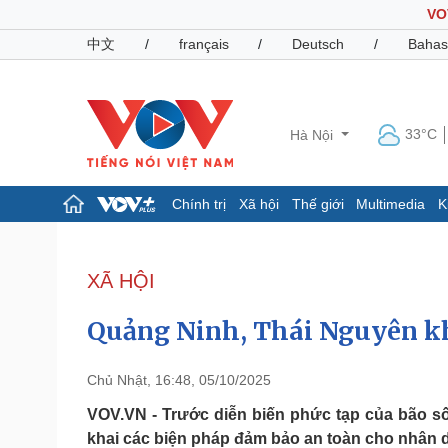
VO
中文
/
français
/
Deutsch
/
Bahas
33°C
Hà Nội
Chính trị
Xã hội
Thế giới
Multimedia
K
Chính trị
Xã hội
Đảng
Tin 24h
XÃ HỘI
Tổ chức nhân sự
Dự báo thời tiết
Quốc hội
Giáo dục
Quảng Ninh, Thái Nguyên kh
Nhận diện sự thật
Dấu ấn VOV
Việc làm
Biển đảo
Chủ Nhật, 16:48, 05/10/2025
Pháp luật
Quân sự - Quốc phòng
VOV.VN - Trước diễn biến phức tạp của bão số
khai các biện pháp đảm bảo an toàn cho nhân dâ
Vụ án
Vũ khí