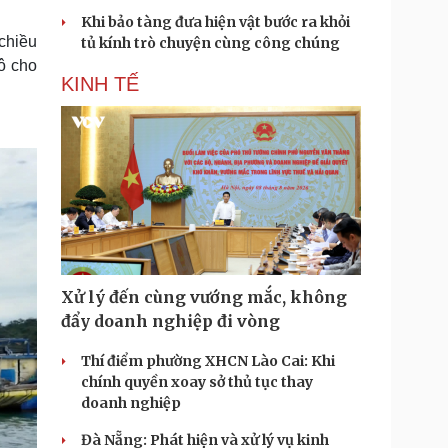
Khi bảo tàng đưa hiện vật bước ra khỏi
 chiều
tủ kính trò chuyện cùng công chúng
ô cho
KINH TẾ
Xử lý đến cùng vướng mắc, không
đẩy doanh nghiệp đi vòng
Thí điểm phường XHCN Lào Cai: Khi
chính quyền xoay sở thủ tục thay
doanh nghiệp
Đà Nẵng: Phát hiện và xử lý vụ kinh