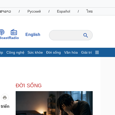
ສາລາວ
/
Русский
/
Español
/
ไทย
English
dcast
Radio
ệp
Công nghệ
Sức khỏe
Đời sống
Văn hóa
Giải trí
inh tế
Thị trường
ất động sản
Giá vàng
hởi nghiệp
Tiêu dùng
Tỷ giá
ĐỜI SỐNG
Chứng khoán
Giá cà phê
oanh nghiệp
Công nghệ
triển
hông tin doanh nghiệp
Sành điệu