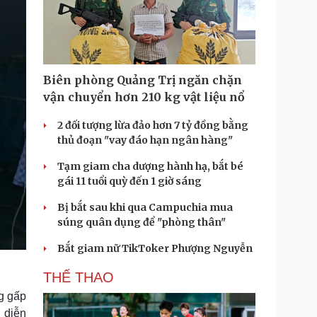
Biên phòng Quảng Trị ngăn chặn
vận chuyển hơn 210 kg vật liệu nổ
2 đối tượng lừa đảo hơn 7 tỷ đồng bằng
thủ đoạn "vay đáo hạn ngân hàng"
Tạm giam cha dượng hành hạ, bắt bé
gái 11 tuổi quỳ đến 1 giờ sáng
Bị bắt sau khi qua Campuchia mua
súng quân dụng để "phòng thân"
Bắt giam nữ TikToker Phượng Nguyễn
THỂ THAO
ng gấp
 diễn