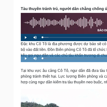
Tin nóng
Việt Nam
Tư vấn luật
Phân tích
Tàu thuyền tránh trú, người dân chằng chống
Sức khỏe
Đời sống
Dinh dưỡng - món ngon
Nhà đẹp
Cây thuốc
Blog
L
P
M
o
l
u
Sản phụ khoa
Tình yêu - Gia đình
a
Đặc khu Cô Tô là địa phương được dự báo sẽ có g
a
t
d
y
e
Nhi khoa
e
bộ vào đất liền. Đồn Biên phòng Cô Tô đã tổ chức 
d
Nam khoa
:
kêu gọi ngư dân và các chủ tàu khẩn trương di chuy
3
Làm đẹp - giảm cân
.
L
P
M
7
o
Phòng mạch online
l
u
6
a
a
t
%
d
y
e
Ăn sạch sống khỏe
e
Tại khu vực âu cảng Cô Tô, ngư dân đã đưa tàu t
d
:
Cải chính
phòng tránh thiệt hại. Lực lượng Biên phòng và 
3
.
4
hợp cùng ngư dân kiểm tra tàu thuyền neo buộc, nh
6
%