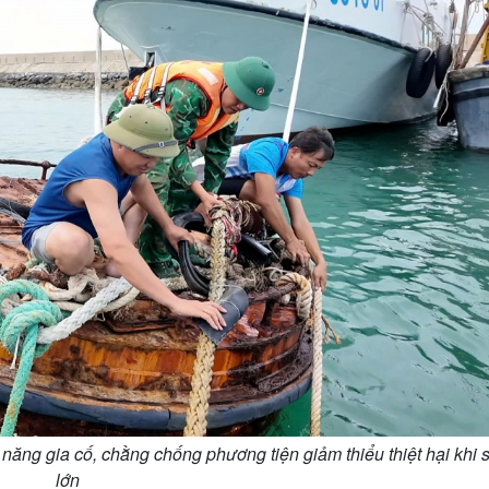
n
g
T
i
m
e
 năng gia cố, chằng chống phương tiện giảm thiểu thiệt hại khi 
lớn