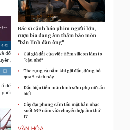
Doanh nghiệp 24h
Tin Công nghệ
Doanh nhân
Trải nghiệm
ì cộng đồng
Chuyển đổi số
Bác sĩ cảnh báo phim người lớn,
u lịch
Podcast
rượu bia đang âm thầm bào mòn
Tư vấn
Câu chuyện thời sự
"bản lĩnh đàn ông"
Săn Tour
Đọc truyện đêm khuya
R
-
2:42
heck-in
Cửa sổ tình yêu
và đổ
Cái giá đắt của việc tiêm silicon làm to
e
Kể chuyện cho bé
"cậu nhỏ"
ruyền,
m
Hạt giống tâm hồn
Tóc rụng cả nắm khi gội đầu, đừng bỏ
a
F
u
qua 5 cách này
l
i
l
s
cố để
Dấu hiệu tiền mãn kinh sớm phụ nữ cần
c
n
r
 phối
e
biết
e
i
n
Cây đại phong cầm tấu một bản nhạc
n
suốt 639 năm vừa chuyển hợp âm thứ
g
17
T
VĂN HÓA