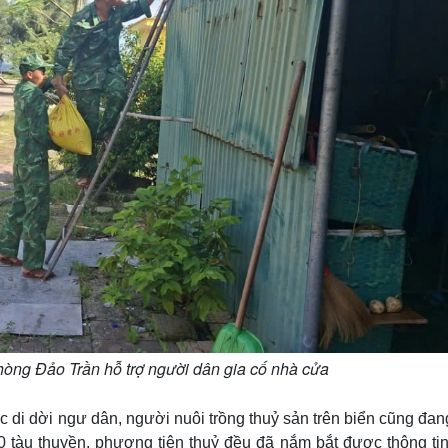
hòng Đảo Trần hỗ trợ người dân gia cố nhà cửa
ác di dời ngư dân, người nuôi trồng thuỷ sản trên biển cũng đa
0 tàu thuyền, phương tiện thuỷ đều đã nắm bắt được thông tin