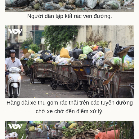
Kinh tế
Thị trường
Bất động sản
Giá vàng
Người dân tập kết rác ven đường.
Khởi nghiệp
Tiêu dùng
Tỷ giá
Chứng khoán
Giá cà phê
Hàng dài xe thu gom rác thải trên các tuyến đường
chờ xe chở đến điểm xử lý.