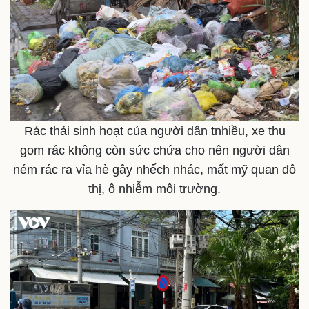
Rác thải sinh hoạt của người dân tnhiều, xe thu
gom rác không còn sức chứa cho nên người dân
ném rác ra vỉa hè gây nhếch nhác, mất mỹ quan đô
thị, ô nhiễm môi trường.
Pháp luật
Quân sự - Quốc phòng
Vụ án
Vũ khí
Tin nóng
Việt Nam
Tư vấn luật
Phân tích