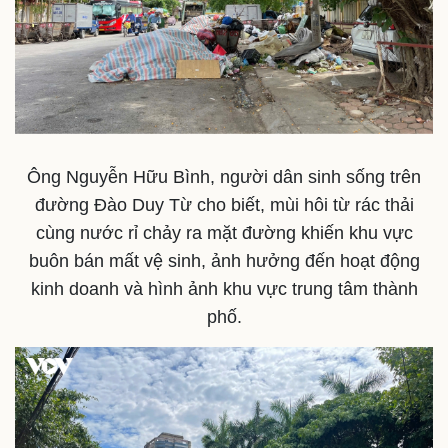
Ông Nguyễn Hữu Bình, người dân sinh sống trên
Thể thao
Ô tô - Xe máy
đường Đào Duy Từ cho biết, mùi hôi từ rác thải
Bóng đá
Ô tô
cùng nước rỉ chảy ra mặt đường khiến khu vực
Lịch thi đấu bóng đá
Xe máy
buôn bán mất vệ sinh, ảnh hưởng đến hoạt động
Thế giới thể thao
Tư vấn
kinh doanh và hình ảnh khu vực trung tâm thành
eSports
Hậu trường
phố.