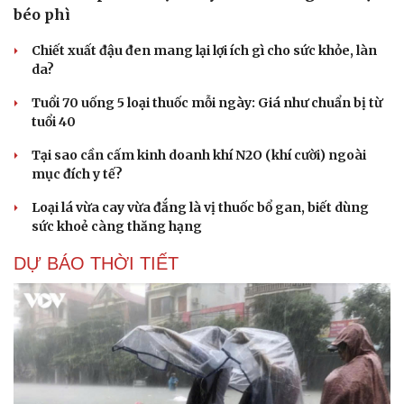
béo phì
Chiết xuất đậu đen mang lại lợi ích gì cho sức khỏe, làn
da?
Tuổi 70 uống 5 loại thuốc mỗi ngày: Giá như chuẩn bị từ
tuổi 40
Tại sao cần cấm kinh doanh khí N2O (khí cười) ngoài
mục đích y tế?
Loại lá vừa cay vừa đắng là vị thuốc bổ gan, biết dùng
sức khoẻ càng thăng hạng
DỰ BÁO THỜI TIẾT