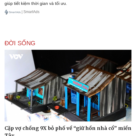
giúp tiết kiệm thời gian và tối ưu.
| SmartAds
ĐỜI SỐNG
Cặp vợ chồng 9X bỏ phố về “giữ hồn nhà cổ” miền
Tây