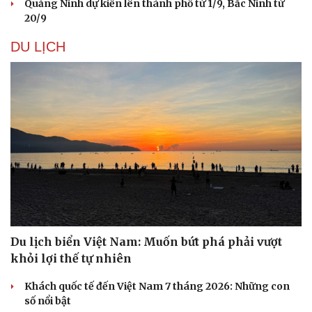
Quảng Ninh dự kiến lên thành phố từ 1/9, Bắc Ninh từ
20/9
DU LỊCH
Sức khỏe
Đời sống
Dinh dưỡng - món ngon
Nhà đẹp
Cây thuốc
Blog
Sản phụ khoa
Tình yêu - Gia đình
Nhi khoa
Nam khoa
Làm đẹp - giảm cân
Phòng mạch online
Ăn sạch sống khỏe
Du lịch biển Việt Nam: Muốn bứt phá phải vượt
khỏi lợi thế tự nhiên
Khách quốc tế đến Việt Nam 7 tháng 2026: Những con
số nổi bật