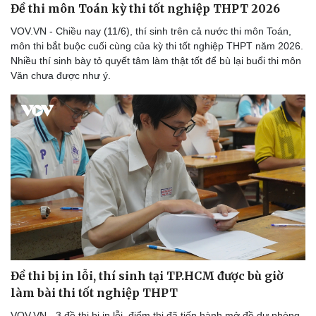
Đề thi môn Toán kỳ thi tốt nghiệp THPT 2026
Thể thao
Ô tô - Xe máy
Bóng đá
Ô tô
VOV.VN - Chiều nay (11/6), thí sinh trên cả nước thi môn Toán,
Lịch thi đấu bóng đá
Xe máy
môn thi bắt buộc cuối cùng của kỳ thi tốt nghiệp THPT năm 2026.
Thế giới thể thao
Tư vấn
Nhiều thí sinh bày tỏ quyết tâm làm thật tốt để bù lại buổi thi môn
eSports
Văn chưa được như ý.
Hậu trường
Đề thi bị in lỗi, thí sinh tại TP.HCM được bù giờ
làm bài thi tốt nghiệp THPT
VOV.VN - 3 đề thi bị in lỗi, điểm thi đã tiến hành mở đề dự phòng