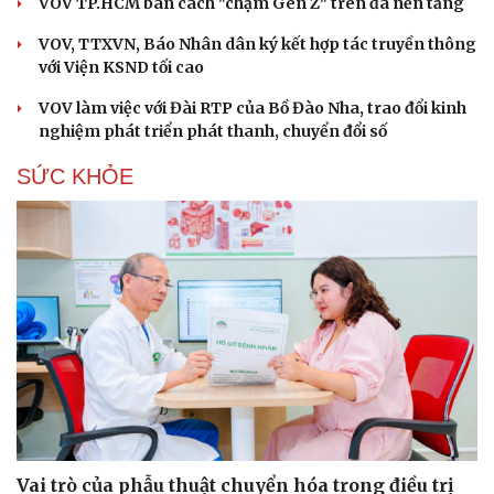
VOV TP.HCM bàn cách "chạm Gen Z" trên đa nền tảng
VOV, TTXVN, Báo Nhân dân ký kết hợp tác truyền thông
với Viện KSND tối cao
VOV làm việc với Đài RTP của Bồ Đào Nha, trao đổi kinh
nghiệm phát triển phát thanh, chuyển đổi số
SỨC KHỎE
Vai trò của phẫu thuật chuyển hóa trong điều trị