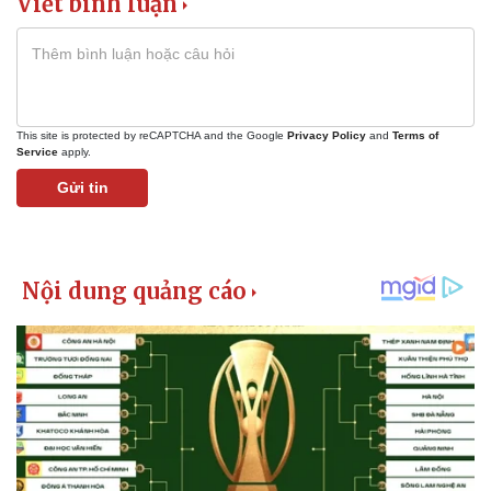
Viết bình luận
This site is protected by reCAPTCHA and the Google
Privacy Policy
and
Terms of
Service
apply.
Gửi tin
Kinh tế
Thị trường
Bất động sản
Giá vàng
Khởi nghiệp
Tiêu dùng
Tỷ giá
Chứng khoán