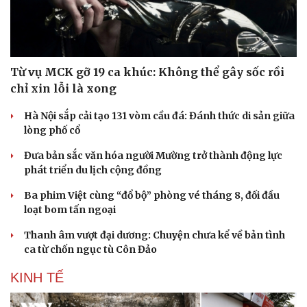
Từ vụ MCK gỡ 19 ca khúc: Không thể gây sốc rồi
chỉ xin lỗi là xong
Hà Nội sắp cải tạo 131 vòm cầu đá: Đánh thức di sản giữa
lòng phố cổ
Đưa bản sắc văn hóa người Mường trở thành động lực
phát triển du lịch cộng đồng
Ba phim Việt cùng “đổ bộ” phòng vé tháng 8, đối đầu
loạt bom tấn ngoại
Thanh âm vượt đại dương: Chuyện chưa kể về bản tình
ca từ chốn ngục tù Côn Đảo
KINH TẾ