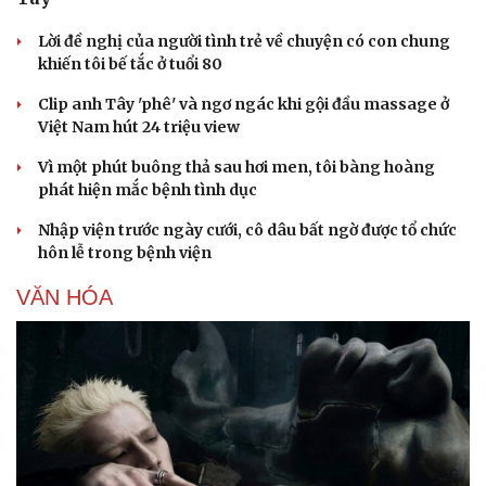
Lời đề nghị của người tình trẻ về chuyện có con chung
khiến tôi bế tắc ở tuổi 80
Clip anh Tây 'phê' và ngơ ngác khi gội đầu massage ở
Doanh nghiệp
Công nghệ
Việt Nam hút 24 triệu view
Thông tin doanh nghiệp
Sành điệu
Doanh nghiệp 24h
Tin Công nghệ
Vì một phút buông thả sau hơi men, tôi bàng hoàng
Doanh nhân
Trải nghiệm
phát hiện mắc bệnh tình dục
Vì cộng đồng
Chuyển đổi số
Nhập viện trước ngày cưới, cô dâu bất ngờ được tổ chức
hôn lễ trong bệnh viện
VĂN HÓA