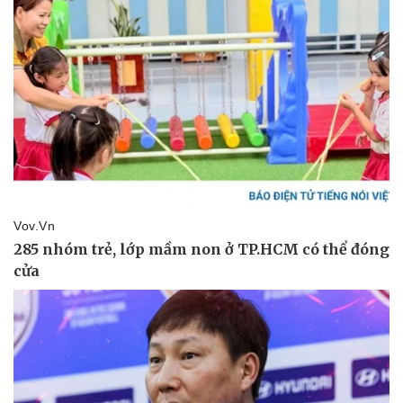
Vụ án
Vũ khí
Tin nóng
Việt Nam
Tư vấn luật
Phân tích