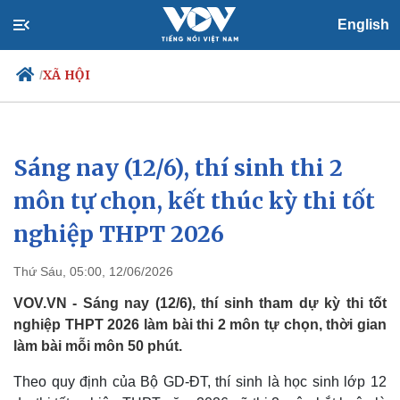
English
XÃ HỘI
/
Sáng nay (12/6), thí sinh thi 2
Chính trị
Xã hội
Đảng
Tin 24h
môn tự chọn, kết thúc kỳ thi tốt
Tổ chức nhân sự
Dự báo thời tiết
nghiệp THPT 2026
Quốc hội
Giáo dục
Nhận diện sự thật
Dấu ấn VOV
Việc làm
Thứ Sáu, 05:00, 12/06/2026
Biển đảo
VOV.VN - Sáng nay (12/6), thí sinh tham dự kỳ thi tốt
nghiệp THPT 2026 làm bài thi 2 môn tự chọn, thời gian
làm bài mỗi môn 50 phút.
Theo quy định của Bộ GD-ĐT, thí sinh là học sinh lớp 12