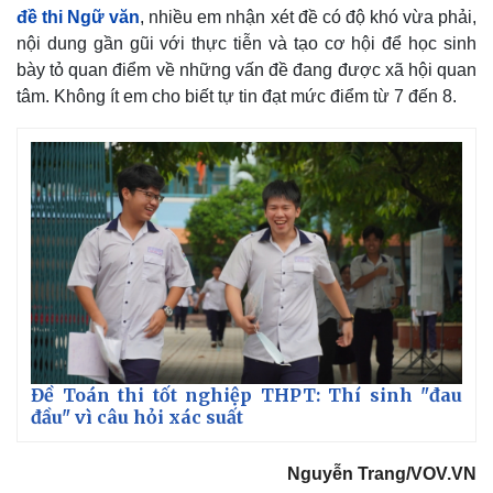
đề thi Ngữ văn
, nhiều em nhận xét đề có độ khó vừa phải,
nội dung gần gũi với thực tiễn và tạo cơ hội để học sinh
bày tỏ quan điểm về những vấn đề đang được xã hội quan
tâm. Không ít em cho biết tự tin đạt mức điểm từ 7 đến 8.
Thế giới
Multimedia
Quan sát
Video
Cuộc sống đó đây
Ảnh
Đề Toán thi tốt nghiệp THPT: Thí sinh "đau
Hồ sơ
E-Magazine
đầu" vì câu hỏi xác suất
Infographic
Nguyễn Trang/VOV.VN