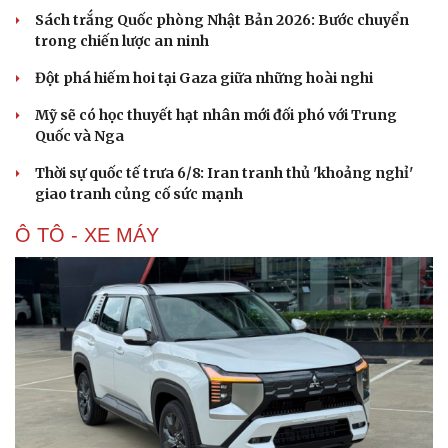
Sách trắng Quốc phòng Nhật Bản 2026: Bước chuyển
trong chiến lược an ninh
Đột phá hiếm hoi tại Gaza giữa những hoài nghi
Mỹ sẽ có học thuyết hạt nhân mới đối phó với Trung
Quốc và Nga
Thời sự quốc tế trưa 6/8: Iran tranh thủ 'khoảng nghỉ'
giao tranh củng cố sức mạnh
Ô TÔ - XE MÁY
Du lịch
Podcast
Tư vấn
Câu chuyện thời sự
Săn Tour
Đọc truyện đêm khuya
check-in
Cửa sổ tình yêu
Kể chuyện cho bé