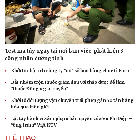
Test ma túy ngay tại nơi làm việc, phát hiện 3
công nhân dương tính
Khởi tố chủ tịch công ty "nổ" sở hữu hàng chục tỉ Euro
Bắt nhóm trộn thuốc giảm đau với thảo dược để làm
"thuốc Đông y gia truyền"
Văn hóa
Giải trí
Khởi tố đối tượng vận chuyển trái phép gần 50 tấn hàng
Sân khấu - Điện ảnh
Nghệ sĩ
hóa qua biên giới
Văn học
Thời trang
Âm nhạc
Sao Việt
Lật tẩy hành vi xâm phạm bản quyền của Vũ Phi Điệp –
Di sản
“ông trùm” Việt KTV
THỂ THAO