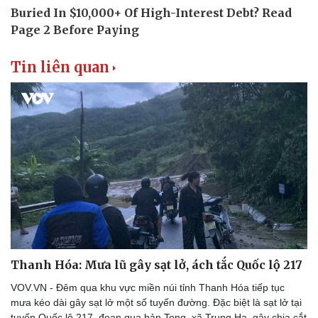
Tin liên quan
Thanh Hóa: Mưa lũ gây sạt lở, ách tắc Quốc lộ 217
VOV.VN - Đêm qua khu vực miền núi tỉnh Thanh Hóa tiếp tục
mưa kéo dài gây sạt lở một số tuyến đường. Đặc biệt là sạt lở tại
tuyến Quốc lộ 217, đoạn qua bản Tong, xã Trung Hạ, gây chia cắt