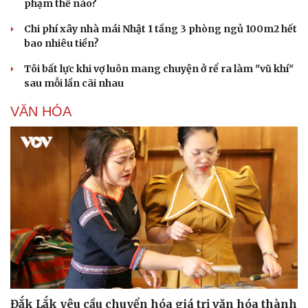
phạm thế nào?
Chi phí xây nhà mái Nhật 1 tầng 3 phòng ngủ 100m2 hết
bao nhiêu tiền?
Doanh nghiệp
Công nghệ
Tôi bất lực khi vợ luôn mang chuyện ở rể ra làm "vũ khí"
sau mỗi lần cãi nhau
Thông tin doanh nghiệp
Sành điệu
Doanh nghiệp 24h
Tin Công nghệ
VĂN HÓA
Doanh nhân
Trải nghiệm
Vì cộng đồng
Chuyển đổi số
Đắk Lắk yêu cầu chuyển hóa giá trị văn hóa thành