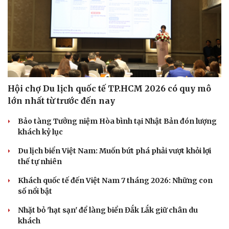
Sức khỏe
Đời sống
Hội chợ Du lịch quốc tế TP.HCM 2026 có quy mô
Dinh dưỡng - món ngon
Nhà đẹp
lớn nhất từ trước đến nay
Cây thuốc
Blog
Sản phụ khoa
Tình yêu - Gia đình
Bảo tàng Tưởng niệm Hòa bình tại Nhật Bản đón lượng
Nhi khoa
khách kỷ lục
Nam khoa
Làm đẹp - giảm cân
Du lịch biển Việt Nam: Muốn bứt phá phải vượt khỏi lợi
Phòng mạch online
thế tự nhiên
Ăn sạch sống khỏe
Khách quốc tế đến Việt Nam 7 tháng 2026: Những con
số nổi bật
Nhặt bỏ 'hạt sạn' để làng biển Đắk Lắk giữ chân du
khách