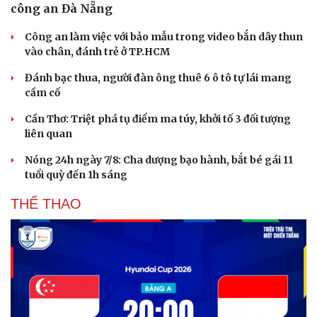
công an Đà Nẵng
Công an làm việc với bảo mẫu trong video bắn dây thun
vào chân, đánh trẻ ở TP.HCM
Đánh bạc thua, người đàn ông thuê 6 ô tô tự lái mang
cầm cố
Cần Thơ: Triệt phá tụ điểm ma túy, khởi tố 3 đối tượng
liên quan
Nóng 24h ngày 7/8: Cha dượng bạo hành, bắt bé gái 11
tuổi quỳ đến 1h sáng
THỂ THAO
Văn hóa
Giải trí
Sân khấu - Điện ảnh
Nghệ sĩ
Văn học
Thời trang
Âm nhạc
Sao Việt
Di sản