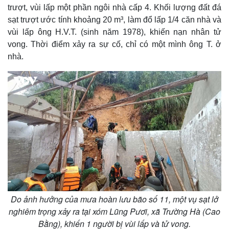
trượt, vùi lấp một phần ngôi nhà cấp 4. Khối lượng đất đá
sạt trượt ước tính khoảng 20 m³, làm đổ lấp 1/4 căn nhà và
vùi lấp ông H.V.T. (sinh năm 1978), khiến nạn nhân tử
vong. Thời điểm xảy ra sự cố, chỉ có một mình ông T. ở
nhà.
Do ảnh hưởng của mưa hoàn lưu bão số 11, một vụ sạt lở
nghiêm trọng xảy ra tại xóm Lũng Pươi, xã Trường Hà (Cao
Bằng), khiến 1 người bị vùi lấp và tử vong.