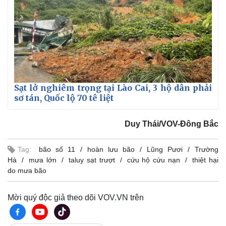
Sạt lở nghiêm trọng tại Lào Cai, 3 hộ dân phải
sơ tán, Quốc lộ 70 tê liệt
Duy Thái/VOV-Đông Bắc
Thế giới
Multimedia
Tag:
bão số 11
hoàn lưu bão
Lũng Pươi
Trường
Quan sát
Video
Hà
mưa lớn
taluy sạt trượt
cứu hộ cứu nạn
thiệt hại
Cuộc sống đó đây
Ảnh
do mưa bão
Hồ sơ
E-Magazine
Infographic
Mời quý độc giả theo dõi VOV.VN trên