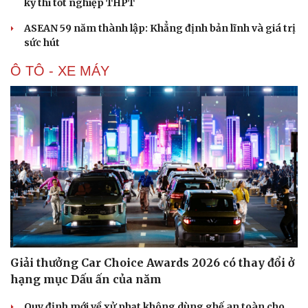
kỳ thi tốt nghiệp THPT
ASEAN 59 năm thành lập: Khẳng định bản lĩnh và giá trị
sức hút
Ô TÔ - XE MÁY
Du lịch
Podcast
Tư vấn
Câu chuyện thời sự
Giải thưởng Car Choice Awards 2026 có thay đổi ở
Săn Tour
Đọc truyện đêm khuya
hạng mục Dấu ấn của năm
check-in
Cửa sổ tình yêu
Kể chuyện cho bé
Quy định mới về xử phạt không dùng ghế an toàn cho