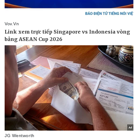
Vụ án
Vũ khí
Tin nóng
Việt Nam
Tư vấn luật
Phân tích