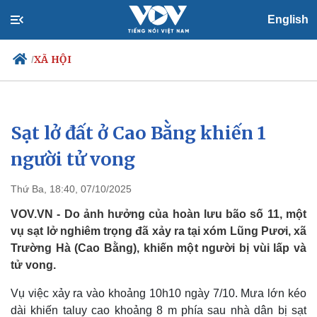
English
XÃ HỘI
/
Sạt lở đất ở Cao Bằng khiến 1
Chính trị
Xã hội
Đảng
Tin 24h
người tử vong
Tổ chức nhân sự
Dự báo thời tiết
Quốc hội
Giáo dục
Thứ Ba, 18:40, 07/10/2025
Nhận diện sự thật
Dấu ấn VOV
Việc làm
VOV.VN - Do ảnh hưởng của hoàn lưu bão số 11, một
Biển đảo
vụ sạt lở nghiêm trọng đã xảy ra tại xóm Lũng Pươi, xã
Trường Hà (Cao Bằng), khiến một người bị vùi lấp và
tử vong.
Vụ việc xảy ra vào khoảng 10h10 ngày 7/10. Mưa lớn kéo
dài khiến taluy cao khoảng 8 m phía sau nhà dân bị sạt