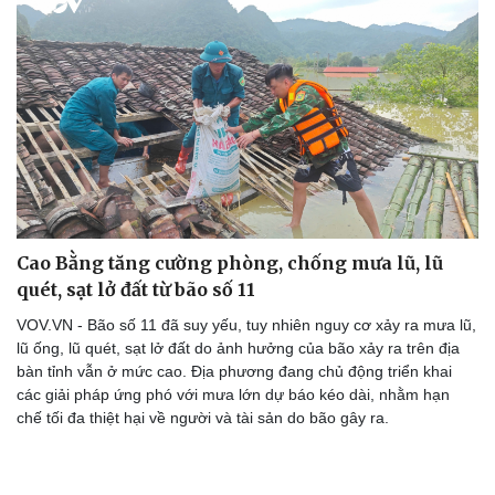
Thể thao
Ô tô - Xe máy
Bóng đá
Ô tô
Lịch thi đấu bóng đá
Xe máy
Thế giới thể thao
Tư vấn
eSports
Hậu trường
Cao Bằng tăng cường phòng, chống mưa lũ, lũ
quét, sạt lở đất từ bão số 11
VOV.VN - Bão số 11 đã suy yếu, tuy nhiên nguy cơ xảy ra mưa lũ,
lũ ống, lũ quét, sạt lở đất do ảnh hưởng của bão xảy ra trên địa
bàn tỉnh vẫn ở mức cao. Địa phương đang chủ động triển khai
các giải pháp ứng phó với mưa lớn dự báo kéo dài, nhằm hạn
chế tối đa thiệt hại về người và tài sản do bão gây ra.