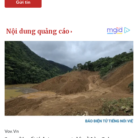
Gửi tin
Kinh tế
Thị trường
Bất động sản
Giá vàng
Khởi nghiệp
Tiêu dùng
Tỷ giá
Chứng khoán