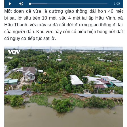
R
-
1:05
L
P
M
o
l
u
a
Một đoạn đê vừa là đường giao thông dài hơn 40 mét
a
t
e
d
y
e
e
bị sạt lở sâu trên 10 mét, sâu 4 mét tại ấp Hậu Vinh, xã
d
m
:
Hậu Thành, vừa xảy ra đã cắt đứt đường giao thông đi lại
2
2
a
.
của người dân. Khu vực này còn có biểu hiện bong nứt đất
5
4
có nguy cơ tiếp tục sạt lở.
i
%
n
i
n
g
T
i
m
e