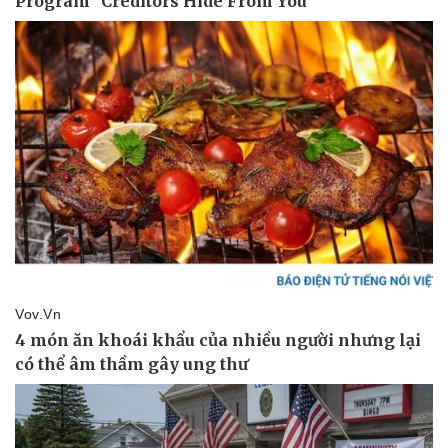
Vụ án
Vũ khí
Tin nóng
Việt Nam
Tư vấn luật
Phân tích