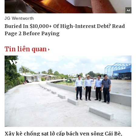
Thể thao
Ô tô - Xe máy
Bóng đá
Ô tô
Lịch thi đấu bóng đá
Xe máy
Thế giới thể thao
Tư vấn
eSports
Hậu trường
Tin liên quan
Xây kè chống sạt lở cấp bách ven sông Cái Bè,