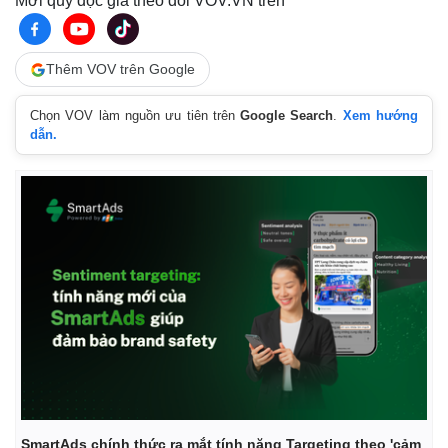
Mời quý độc giả theo dõi VOV.VN trên
Thêm VOV trên Google
Chọn VOV làm nguồn ưu tiên trên
Google Search
.
Xem hướng
dẫn.
Kinh tế
Thị trường
Bất động sản
Giá vàng
Khởi nghiệp
Tiêu dùng
Tỷ giá
Chứng khoán
SmartAds chính thức ra mắt tính năng Targeting theo 'cảm