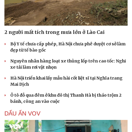
2 người mất tích trong mưa lớn ở Lào Cai
Bộ Y tế chưa cấp phép, Hà Nội chưa phê duyệt cơ sở làm
đẹp từ tế bào gốc
Nguyên nhân hàng loạt xe thủng lốp trên cao tốc: Nghi
xe tải làm rơi vật nhọn
Hà Nội triển khai lấy mẫu hài cốt liệt sĩ tại Nghĩa trang
Mai Dịch
Ô tô đỗ qua đêm ở khu đô thị Thanh Hà bị tháo trộm 2
bánh, công an vào cuộc
DẤU ẤN VOV