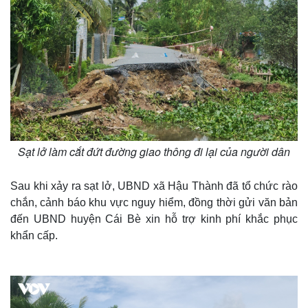
Sạt lở làm cắt đứt đường giao thông đi lại của người dân
Sau khi xảy ra sạt lở, UBND xã Hậu Thành đã tổ chức rào
Thế giới
Multimedia
chắn, cảnh báo khu vực nguy hiểm, đồng thời gửi văn bản
Quan sát
Video
đến UBND huyện Cái Bè xin hỗ trợ kinh phí khắc phục
Cuộc sống đó đây
Ảnh
khẩn cấp.
Hồ sơ
E-Magazine
Infographic