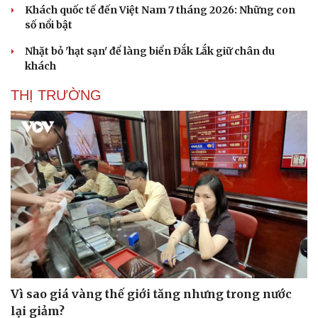
Khách quốc tế đến Việt Nam 7 tháng 2026: Những con
số nổi bật
Nhặt bỏ 'hạt sạn' để làng biển Đắk Lắk giữ chân du
khách
THỊ TRƯỜNG
Văn hóa
Giải trí
Sân khấu - Điện ảnh
Nghệ sĩ
Văn học
Thời trang
Âm nhạc
Sao Việt
Di sản
Vì sao giá vàng thế giới tăng nhưng trong nước
lại giảm?