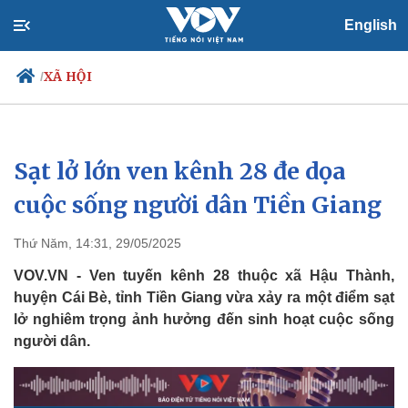
English
XÃ HỘI
/
Sạt lở lớn ven kênh 28 đe dọa
Chính trị
Xã hội
Đảng
Tin 24h
cuộc sống người dân Tiền Giang
Tổ chức nhân sự
Dự báo thời tiết
Quốc hội
Giáo dục
Thứ Năm, 14:31, 29/05/2025
Nhận diện sự thật
Dấu ấn VOV
Việc làm
VOV.VN - Ven tuyến kênh 28 thuộc xã Hậu Thành,
Biển đảo
huyện Cái Bè, tỉnh Tiền Giang vừa xảy ra một điểm sạt
lở nghiêm trọng ảnh hưởng đến sinh hoạt cuộc sống
người dân.