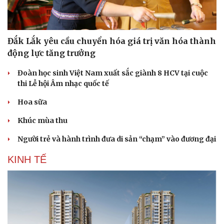
Đắk Lắk yêu cầu chuyển hóa giá trị văn hóa thành
động lực tăng trưởng
Đoàn học sinh Việt Nam xuất sắc giành 8 HCV tại cuộc
Sức khỏe
Đời sống
thi Lễ hội Âm nhạc quốc tế
Dinh dưỡng - món ngon
Nhà đẹp
Cây thuốc
Blog
Hoa sữa
Sản phụ khoa
Tình yêu - Gia đình
Khúc mùa thu
Nhi khoa
Nam khoa
Người trẻ và hành trình đưa di sản “chạm” vào đương đại
Làm đẹp - giảm cân
Phòng mạch online
KINH TẾ
Ăn sạch sống khỏe