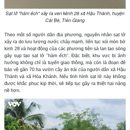
Sạt lở "hàm ếch" xảy ra ven kênh 28 xã Hậu Thành, huyện
Cái Bè, Tiền Giang
Theo một số người dân địa phương, nguyên nhân sạt lở
xảy ra do lưu lượng nước chảy mạnh, liên tục xói mòn bờ
kinh 28 và hoạt động của các phương tiện sà lan tạo sóng
gây sụp tạo sạt lở "hàm ếch". Đặc biệt, khu vực bị ảnh
hưởng không chỉ là tuyến giao thông, mà còn là đoạn đê
bảo vệ gần 70 ha vườn cây ăn trái của người dân xã Hậu
Thành và xã Hòa Khánh. Nếu tình hình sạt lở này không
được khắc phục kịp thời, sẽ tiếp tục gây ra thiệt hại nặng
nề hơn.