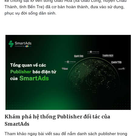
kè chống sạt lở ven sông Giao Hòa (xã Giao Long, huyện Châu
Thành, tỉnh Bến Tre) đã cơ bản hoàn thành, đưa vào sử dụng,
phục vụ đời sống dân sinh.
Doanh nghiệp
Công nghệ
Thông tin doanh nghiệp
Sành điệu
Doanh nghiệp 24h
Tin Công nghệ
Doanh nhân
Trải nghiệm
Vì cộng đồng
Chuyển đổi số
Khám phá hệ thống Publisher đối tác của
SmartAds
Tham khảo ngay bài viết sau để nắm danh sách publisher trong