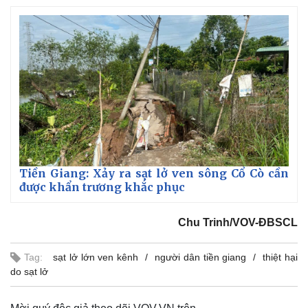
Tiền Giang: Xảy ra sạt lở ven sông Cổ Cò cần
được khẩn trương khắc phục
Chu Trinh/VOV-ĐBSCL
Tag:
sạt lở lớn ven kênh
người dân tiền giang
thiệt hại
do sạt lở