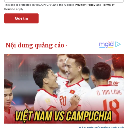
This site is protected by reCAPTCHA and the Google
Privacy Policy
and
Terms of
Service
apply.
Gửi tin