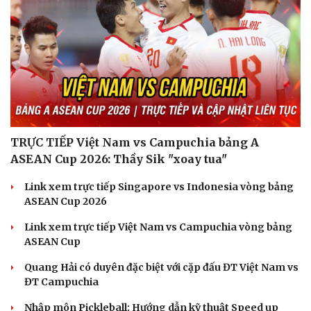
TRỰC TIẾP Việt Nam vs Campuchia bảng A
ASEAN Cup 2026: Thầy Sik "xoay tua"
Link xem trực tiếp Singapore vs Indonesia vòng bảng
ASEAN Cup 2026
Link xem trực tiếp Việt Nam vs Campuchia vòng bảng
ASEAN Cup
Du lịch
Podcast
Tư vấn
Câu chuyện thời sự
Quang Hải có duyên đặc biệt với cặp đấu ĐT Việt Nam vs
Săn Tour
Đọc truyện đêm khuya
ĐT Campuchia
check-in
Cửa sổ tình yêu
Nhập môn Pickleball: Hướng dẫn kỹ thuật Speed up
Kể chuyện cho bé