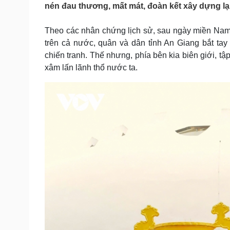
nén đau thương, mất mát, đoàn kết xây dựng 
Tin nóng
Việt Nam
Tư vấn luật
Phân tích
Theo các nhân chứng lịch sử, sau ngày miền Nam
trên cả nước, quân và dân tỉnh An Giang bắt ta
chiến tranh. Thế nhưng, phía bên kia biên giới, t
Sức khỏe
Đời sống
xâm lấn lãnh thổ nước ta.
Dinh dưỡng - món ngon
Nhà đẹp
Cây thuốc
Blog
Sản phụ khoa
Tình yêu - Gia đình
Nhi khoa
Nam khoa
Làm đẹp - giảm cân
Phòng mạch online
Ăn sạch sống khỏe
Cải chính