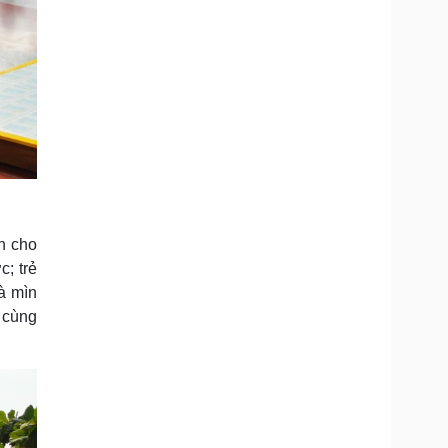
n cho
; trẻ
à mìn
g cùng