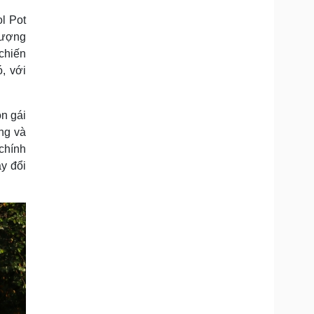
l Pot
tượng
chiến
, với
on gái
ống và
 chính
ay đổi