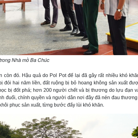
trong Nhà mồ Ba Chúc
n còn đó. Hậu quả do Pol Pot để lại đã gây rất nhiều khó khă
 đói hai năm liền, đất ruộng bị bỏ hoang không sản xuất được
ọc bị đốt phá; hơn 200 người chết và bị thương do lựu đạn v
đánh đuổi, chính quyền và người dân nơi đây đã nén đau thươn
hôi phục sản xuất, từng bước đẩy lùi khó khăn.