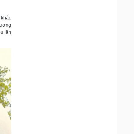
Doanh nghiệp 24h
Tin Công nghệ
Doanh nhân
Trải nghiệm
ì cộng đồng
Chuyển đổi số
 khác
hương
ều lần
u lịch
Podcast
Tư vấn
Câu chuyện thời sự
Săn Tour
Đọc truyện đêm khuya
heck-in
Cửa sổ tình yêu
Kể chuyện cho bé
Hạt giống tâm hồn