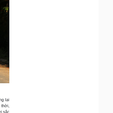
g lại
thời,
ởi sắc