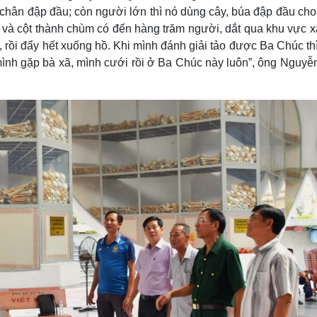
 chân đập đầu; còn người lớn thì nó dùng cây, búa đập đầu cho
c và cột thành chùm có đến hàng trăm người, dắt qua khu vực 
 rồi đẩy hết xuống hồ. Khi mình đánh giải tảo được Ba Chúc th
 mình gặp bà xã, mình cưới rồi ở Ba Chúc này luôn”, ông Nguy