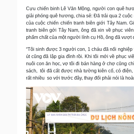
Cựu chiến binh Lê Văn Mộng, người con quê hươn
giải phóng quê hương, chia sẻ: Đã trải qua 2 cuộ
của cuộc chiến chiến tranh biên giới Tây Nam. Gi
tranh biên gới Tây Nam, ông đã xin về phục viê
phẩm chất của một người lính cụ Hồ, ông đã vượt 
“Tôi sinh được 3 người con, 1 cháu đã nối nghiệp t
út cũng đã lập gia đình rồi. Khi tôi mới về phục 
nuôi con ăn học, vợ tôi đi bán hàng ở chợ cũng ch
sách, tôi đã cất được nhà tường kiên cố, có điện,
rất nhiều so với trước đây, thay đổi phải nói là ho