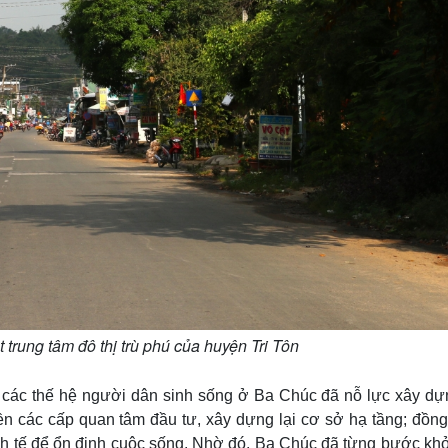
 trung tâm đô thị trù phú của huyện Tri Tôn
 các thế hệ người dân sinh sống ở Ba Chúc đã nỗ lực xây dựn
n các cấp quan tâm đầu tư, xây dựng lại cơ sở hạ tầng; đồng 
inh tế để ổn định cuộc sống. Nhờ đó, Ba Chúc đã từng bước kh