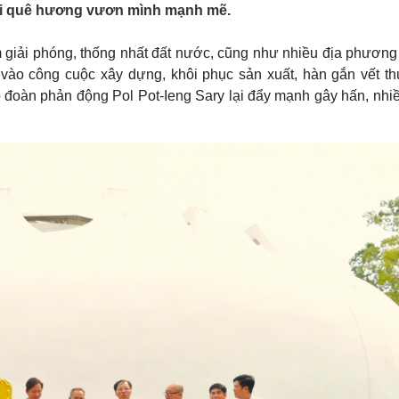
lại quê hương vươn mình mạnh mẽ.
Lịch thi đấu bóng đá
Xe máy
Thế giới thể thao
Tư vấn
eSports
V
 giải phóng, thống nhất đất nước, cũng như nhiều địa phương
Hậu trường
y vào công cuộc xây dựng, khôi phục sản xuất, hàn gắn vết t
ập đoàn phản động Pol Pot-Ieng Sary lại đẩy mạnh gây hấn, nhi
Văn hóa
Giải trí
D
Sân khấu - Điện ảnh
Nghệ sĩ
Văn học
Thời trang
Âm nhạc
Sao Việt
c
Di sản