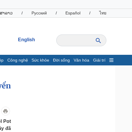
ສາລາວ
/
Русский
/
Español
/
ไทย
English
ệp
Công nghệ
Sức khỏe
Đời sống
Văn hóa
Giải trí
inh tế
Thị trường
ất động sản
Giá vàng
yển
hởi nghiệp
Tiêu dùng
Tỷ giá
Chứng khoán
Giá cà phê
l Pot
oanh nghiệp
Công nghệ
ây đã
hông tin doanh nghiệp
Sành điệu