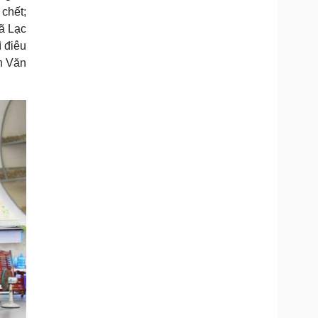
 chết;
xã Lạc
ì điêu
ễn Văn