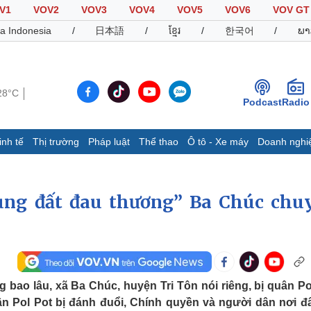
V1
VOV2
VOV3
VOV4
VOV5
VOV6
VOV GT
a Indonesia
/
日本語
/
ខ្មែរ
/
한국어
/
ພາ
28°C
Podcast
Radio
inh tế
Thị trường
Pháp luật
Thể thao
Ô tô - Xe máy
Doanh nghi
Thế giới
Multimedia
K
Quan sát
Video
B
ùng đất đau thương” Ba Chúc chu
Cuộc sống đó đây
Ảnh
K
Hồ sơ
E-Magazine
Infographic
bao lâu, xã Ba Chúc, huyện Tri Tôn nói riêng, bị quân Po
Thể thao
Ô tô - Xe máy
D
uân Pol Pot bị đánh đuổi, Chính quyền và người dân nơi đ
Bóng đá
Ô tô
T