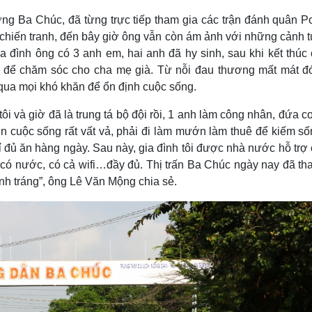
g Ba Chúc, đã từng trực tiếp tham gia các trận đánh quân Po
c chiến tranh, đến bây giờ ông vẫn còn ám ảnh với những cảnh 
a đình ông có 3 anh em, hai anh đã hy sinh, sau khi kết thúc 
n để chăm sóc cho cha mẹ già. Từ nỗi đau thương mất mát đó
qua mọi khó khăn để ổn định cuộc sống.
ôi và giờ đã là trung tá bộ đội rồi, 1 anh làm công nhân, đứa c
viên cuộc sống rất vất vả, phải đi làm mướn làm thuê để kiếm s
ỉ đủ ăn hàng ngày. Sau này, gia đình tôi được nhà nước hỗ trợ
 có nước, có cả wifi…đầy đủ. Thị trấn Ba Chúc ngày nay đã th
ành tráng”, ông Lê Văn Mộng chia sẻ.