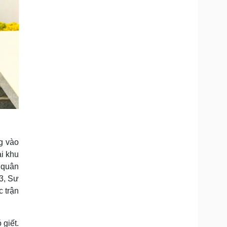
g vào
ại khu
 quân
3, Sư
c trận
 giết.