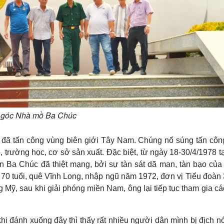
 góc Nhà mồ Ba Chúc
 đã tấn công vùng biên giới Tây Nam. Chúng nổ súng tấn côn
p, trường học, cơ sở sản xuất. Đặc biệt, từ ngày 18-30/4/1978 t
n Ba Chúc đã thiệt mạng, bởi sự tàn sát dã man, tàn bạo của
70 tuổi, quê Vĩnh Long, nhập ngũ năm 1972, đơn vị Tiểu đoàn 
Mỹ, sau khi giải phóng miền Nam, ông lại tiếp tục tham gia cá
hi đánh xuống đây thì thấy rất nhiều người dân mình bị địch nó