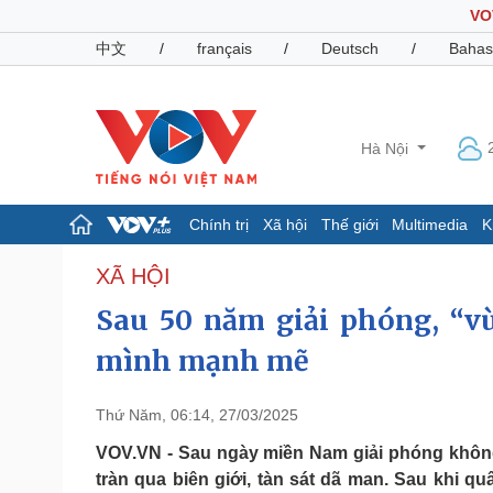
VO
中文
/
français
/
Deutsch
/
Bahas
Hà Nội
Chính trị
Xã hội
Thế giới
Multimedia
K
Chính trị
Xã hội
XÃ HỘI
Đảng
Tin 24h
Sau 50 năm giải phóng, “v
Tổ chức nhân sự
Dự báo thời tiết
Quốc hội
Giáo dục
mình mạnh mẽ
Nhận diện sự thật
Dấu ấn VOV
Việc làm
Thứ Năm, 06:14, 27/03/2025
Biển đảo
VOV.VN - Sau ngày miền Nam giải phóng không 
Pháp luật
Quân sự - Quốc phòng
tràn qua biên giới, tàn sát dã man. Sau khi q
Vụ án
Vũ khí