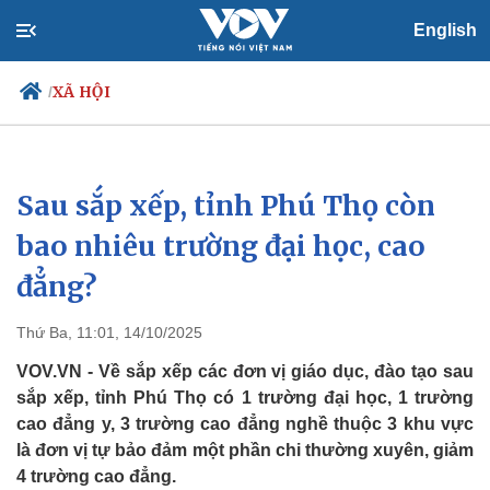
English
XÃ HỘI
/
Sau sắp xếp, tỉnh Phú Thọ còn
Chính trị
Xã hội
Đảng
Tin 24h
bao nhiêu trường đại học, cao
Tổ chức nhân sự
Dự báo thời tiết
đẳng?
Quốc hội
Giáo dục
Nhận diện sự thật
Dấu ấn VOV
Việc làm
Thứ Ba, 11:01, 14/10/2025
Biển đảo
VOV.VN - Về sắp xếp các đơn vị giáo dục, đào tạo sau
sắp xếp, tỉnh Phú Thọ có 1 trường đại học, 1 trường
cao đẳng y, 3 trường cao đẳng nghề thuộc 3 khu vực
là đơn vị tự bảo đảm một phần chi thường xuyên, giảm
4 trường cao đẳng.