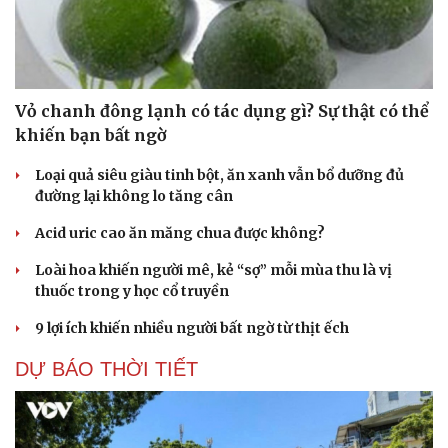
Vỏ chanh đông lạnh có tác dụng gì? Sự thật có thể
khiến bạn bất ngờ
Loại quả siêu giàu tinh bột, ăn xanh vẫn bổ dưỡng đủ
đường lại không lo tăng cân
Acid uric cao ăn măng chua được không?
Loài hoa khiến người mê, kẻ “sợ” mỗi mùa thu là vị
thuốc trong y học cổ truyền
9 lợi ích khiến nhiều người bất ngờ từ thịt ếch
DỰ BÁO THỜI TIẾT