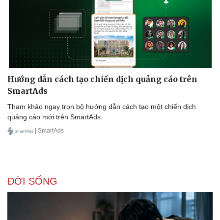
Doanh nghiệp
Công nghệ
Thông tin doanh nghiệp
Sành điệu
Doanh nghiệp 24h
Tin Công nghệ
Hướng dẫn cách tạo chiến dịch quảng cáo trên
Doanh nhân
Trải nghiệm
SmartAds
Vì cộng đồng
Chuyển đổi số
Tham khảo ngay trọn bộ hướng dẫn cách tạo một chiến dịch
quảng cáo mới trên SmartAds.
| SmartAds
ĐỜI SỐNG