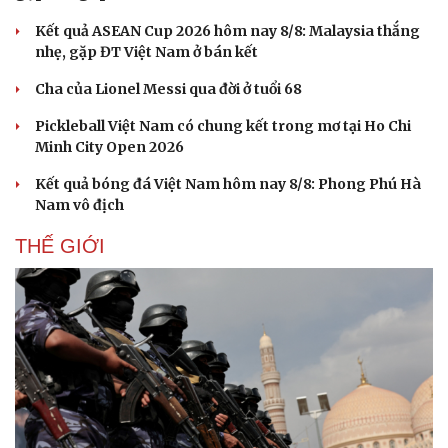
Kết quả ASEAN Cup 2026 hôm nay 8/8: Malaysia thắng
nhẹ, gặp ĐT Việt Nam ở bán kết
Cha của Lionel Messi qua đời ở tuổi 68
Pickleball Việt Nam có chung kết trong mơ tại Ho Chi
Minh City Open 2026
Kết quả bóng đá Việt Nam hôm nay 8/8: Phong Phú Hà
Nam vô địch
THẾ GIỚI
Du lịch
Podcast
Tư vấn
Câu chuyện thời sự
Săn Tour
Đọc truyện đêm khuya
check-in
Cửa sổ tình yêu
Kể chuyện cho bé