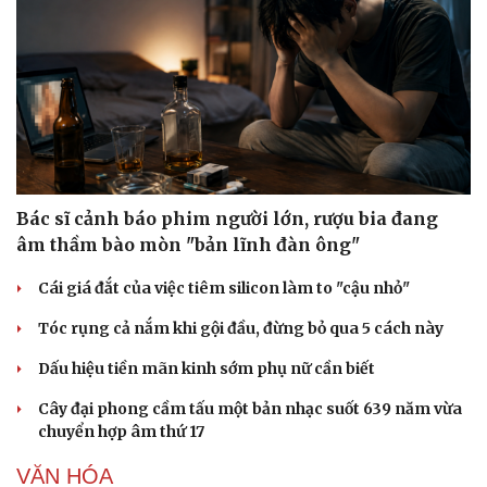
Bác sĩ cảnh báo phim người lớn, rượu bia đang
âm thầm bào mòn "bản lĩnh đàn ông"
Cái giá đắt của việc tiêm silicon làm to "cậu nhỏ"
Tóc rụng cả nắm khi gội đầu, đừng bỏ qua 5 cách này
Dấu hiệu tiền mãn kinh sớm phụ nữ cần biết
Cây đại phong cầm tấu một bản nhạc suốt 639 năm vừa
chuyển hợp âm thứ 17
VĂN HÓA