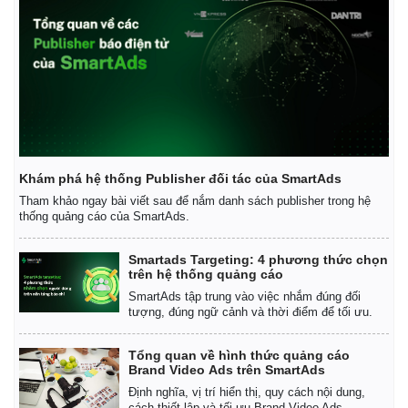
Khám phá hệ thống Publisher đối tác của SmartAds
Tham khảo ngay bài viết sau để nắm danh sách publisher trong hệ
thống quảng cáo của SmartAds.
Smartads Targeting: 4 phương thức chọn
trên hệ thống quảng cáo
SmartAds tập trung vào việc nhắm đúng đối
tượng, đúng ngữ cảnh và thời điểm để tối ưu.
Kinh tế
Thị trường
Bất động sản
Giá vàng
Tổng quan về hình thức quảng cáo
Khởi nghiệp
Tiêu dùng
Brand Video Ads trên SmartAds
Tỷ giá
Định nghĩa, vị trí hiển thị, quy cách nội dung,
Chứng khoán
cách thiết lập và tối ưu Brand Video Ads.