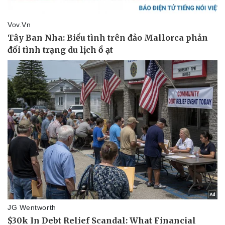
Vụ án
Vũ khí
Tin nóng
Việt Nam
Tư vấn luật
Phân tích