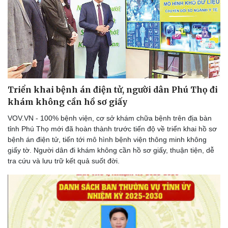
Thể thao
Ô tô - Xe máy
Bóng đá
Ô tô
Lịch thi đấu bóng đá
Xe máy
Thế giới thể thao
Tư vấn
eSports
Hậu trường
Triển khai bệnh án điện tử, người dân Phú Thọ đi
khám không cần hồ sơ giấy
VOV.VN - 100% bệnh viện, cơ sở khám chữa bệnh trên địa bàn
tỉnh Phú Thọ mới đã hoàn thành trước tiến độ về triển khai hồ sơ
bệnh án điện tử, tiến tới mô hình bệnh viện thông minh không
giấy tờ. Người dân đi khám không cần hồ sơ giấy, thuận tiện, dễ
tra cứu và lưu trữ kết quả suốt đời.