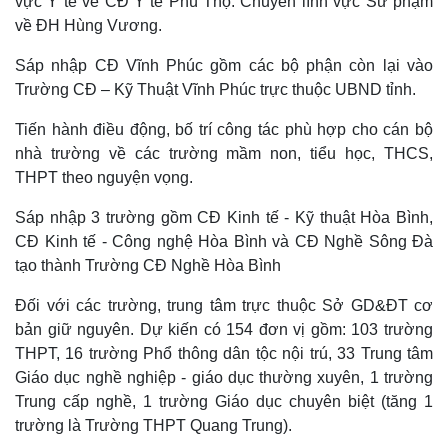
vực Y tế về CĐ Y tế Phú Thọ. Chuyển lĩnh vực Sư phạm
về ĐH Hùng Vương.
Sáp nhập CĐ Vĩnh Phúc gồm các bộ phận còn lại vào
Trường CĐ – Kỹ Thuật Vĩnh Phúc trực thuộc UBND tỉnh.
Tiến hành điều động, bố trí công tác phù hợp cho cán bộ
nhà trường về các trường mầm non, tiểu học, THCS,
THPT theo nguyện vọng.
Sáp nhập 3 trường gồm CĐ Kinh tế - Kỹ thuật Hòa Bình,
CĐ Kinh tế - Công nghệ Hòa Bình và CĐ Nghề Sông Đà
tạo thành Trường CĐ Nghề Hòa Bình
Thế giới
Multimedia
Đối với các trường, trung tâm trực thuộc Sở GD&ĐT cơ
Quan sát
Video
bản giữ nguyên. Dự kiến có 154 đơn vị gồm: 103 trường
Cuộc sống đó đây
Ảnh
THPT, 16 trường Phổ thông dân tộc nội trú, 33 Trung tâm
Hồ sơ
E-Magazine
Giáo dục nghề nghiệp - giáo dục thường xuyên, 1 trường
Infographic
Trung cấp nghề, 1 trường Giáo dục chuyên biệt (tăng 1
trường là Trường THPT Quang Trung).