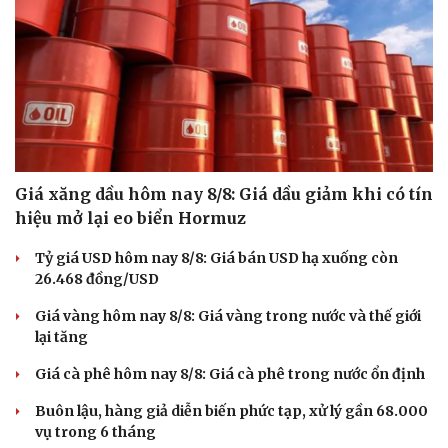
Giá xăng dầu hôm nay 8/8: Giá dầu giảm khi có tín
hiệu mở lại eo biển Hormuz
Tỷ giá USD hôm nay 8/8: Giá bán USD hạ xuống còn
26.468 đồng/USD
Văn hóa
Giải trí
Giá vàng hôm nay 8/8: Giá vàng trong nước và thế giới
Sân khấu - Điện ảnh
Nghệ sĩ
lại tăng
Văn học
Thời trang
Âm nhạc
Sao Việt
Giá cà phê hôm nay 8/8: Giá cà phê trong nước ổn định
Di sản
Buôn lậu, hàng giả diễn biến phức tạp, xử lý gần 68.000
vụ trong 6 tháng