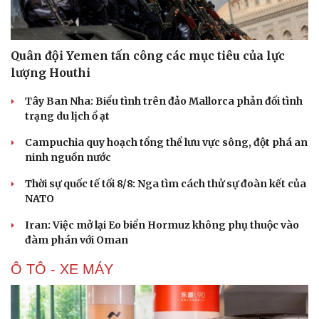
Hạt giống tâm hồn
Quân đội Yemen tấn công các mục tiêu của lực
lượng Houthi
Tây Ban Nha: Biểu tình trên đảo Mallorca phản đối tình
trạng du lịch ồ ạt
Campuchia quy hoạch tổng thể lưu vực sông, đột phá an
ninh nguồn nước
Thời sự quốc tế tối 8/8: Nga tìm cách thử sự đoàn kết của
NATO
Iran: Việc mở lại Eo biển Hormuz không phụ thuộc vào
đàm phán với Oman
Ô TÔ - XE MÁY