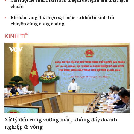
Cần một hệ sinh thái trách nhiệm để ngăn âm nhạc lệch
chuẩn
Khi bảo tàng đưa hiện vật bước ra khỏi tủ kính trò
chuyện cùng công chúng
KINH TẾ
Sức khỏe
Đời sống
Dinh dưỡng - món ngon
Nhà đẹp
Cây thuốc
Blog
Sản phụ khoa
Tình yêu - Gia đình
Nhi khoa
Nam khoa
Làm đẹp - giảm cân
Phòng mạch online
Ăn sạch sống khỏe
Xử lý đến cùng vướng mắc, không đẩy doanh
nghiệp đi vòng