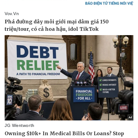
Vụ án
Vũ khí
Tin nóng
Việt Nam
Tư vấn luật
Phân tích