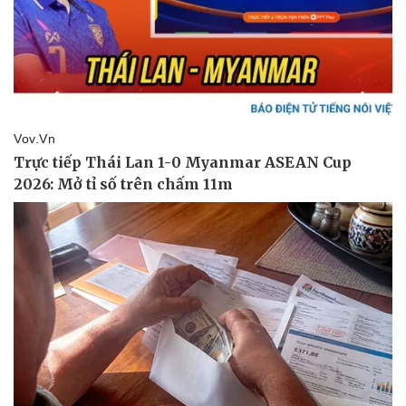
Thể thao
Ô tô - Xe máy
Bóng đá
Ô tô
Lịch thi đấu bóng đá
Xe máy
Thế giới thể thao
Tư vấn
eSports
Hậu trường