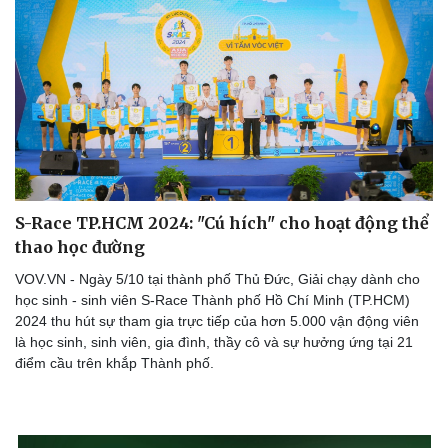
Doanh nghiệp
Công nghệ
Thông tin doanh nghiệp
Sành điệu
Doanh nghiệp 24h
Tin Công nghệ
Doanh nhân
Trải nghiệm
Vì cộng đồng
Chuyển đổi số
S-Race TP.HCM 2024: "Cú hích" cho hoạt động thể
thao học đường
VOV.VN - Ngày 5/10 tại thành phố Thủ Đức, Giải chạy dành cho
học sinh - sinh viên S-Race Thành phố Hồ Chí Minh (TP.HCM)
2024 thu hút sự tham gia trực tiếp của hơn 5.000 vận động viên
là học sinh, sinh viên, gia đình, thầy cô và sự hưởng ứng tại 21
điểm cầu trên khắp Thành phố.