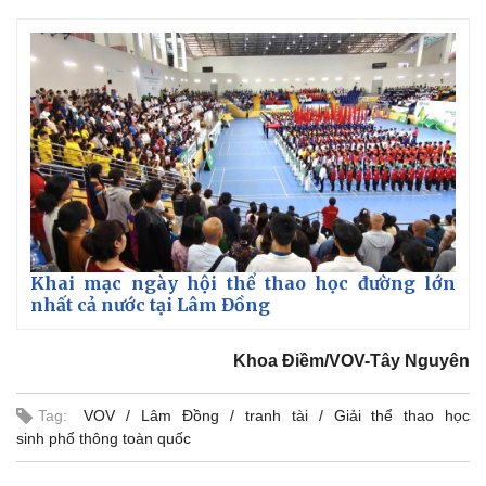
Khai mạc ngày hội thể thao học đường lớn
nhất cả nước tại Lâm Đồng
Khoa Điềm/VOV-Tây Nguyên
Kinh tế
Thị trường
Bất động sản
Giá vàng
Tag:
VOV
Lâm Đồng
tranh tài
Giải thể thao học
Khởi nghiệp
Tiêu dùng
sinh phổ thông toàn quốc
Tỷ giá
Chứng khoán