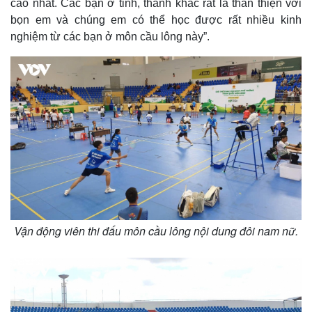
cao nhất. Các bạn ở tỉnh, thành khác rất là thân thiện với
m
bọn em và chúng em có thể học được rất nhiều kinh
e
nghiệm từ các bạn ở môn cầu lông này”.
Vận động viên thi đấu môn cầu lông nội dung đôi nam nữ.