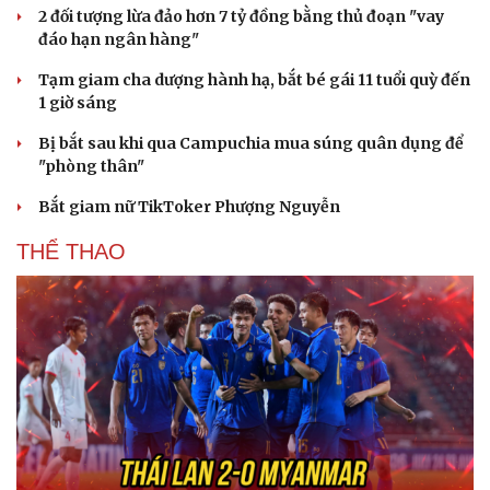
2 đối tượng lừa đảo hơn 7 tỷ đồng bằng thủ đoạn "vay
đáo hạn ngân hàng"
Tạm giam cha dượng hành hạ, bắt bé gái 11 tuổi quỳ đến
1 giờ sáng
Bị bắt sau khi qua Campuchia mua súng quân dụng để
"phòng thân"
Bắt giam nữ TikToker Phượng Nguyễn
THỂ THAO
Du lịch
Podcast
Tư vấn
Câu chuyện thời sự
Săn Tour
Đọc truyện đêm khuya
check-in
Cửa sổ tình yêu
Kể chuyện cho bé