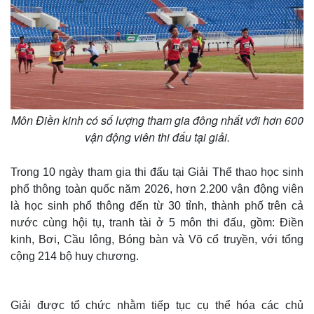
Môn Điền kinh có số lượng tham gia đông nhất với hơn 600
vận động viên thi đấu tại giải.
Trong 10 ngày tham gia thi đấu tại Giải Thể thao học sinh
phổ thông toàn quốc năm 2026, hơn 2.200 vận động viên
Thế giới
Multimedia
là học sinh phổ thông đến từ 30 tỉnh, thành phố trên cả
Quan sát
Video
nước cùng hội tụ, tranh tài ở 5 môn thi đấu, gồm: Điền
Cuộc sống đó đây
Ảnh
kinh, Bơi, Cầu lông, Bóng bàn và Võ cổ truyền, với tổng
Hồ sơ
E-Magazine
cộng 214 bộ huy chương.
Infographic
Giải được tổ chức nhằm tiếp tục cụ thể hóa các chủ