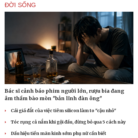
ĐỜI SỐNG
Bác sĩ cảnh báo phim người lớn, rượu bia đang
âm thầm bào mòn "bản lĩnh đàn ông"
Cái giá đắt của việc tiêm silicon làm to "cậu nhỏ"
Tóc rụng cả nắm khi gội đầu, đừng bỏ qua 5 cách này
Dấu hiệu tiền mãn kinh sớm phụ nữ cần biết