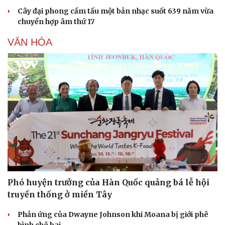
Cây đại phong cầm tấu một bản nhạc suốt 639 năm vừa
chuyển hợp âm thứ 17
VĂN HÓA
Sức khỏe
Đời sống
Dinh dưỡng - món ngon
Nhà đẹp
Cây thuốc
Blog
Sản phụ khoa
Tình yêu - Gia đình
Nhi khoa
Nam khoa
Làm đẹp - giảm cân
Phòng mạch online
Ăn sạch sống khỏe
Phó huyện trưởng của Hàn Quốc quảng bá lễ hội
truyền thống ở miền Tây
Phản ứng của Dwayne Johnson khi Moana bị giới phê