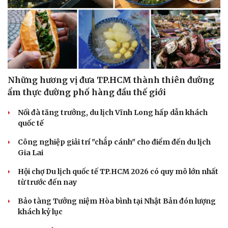
Những hương vị đưa TP.HCM thành thiên đường
ẩm thực đường phố hàng đầu thế giới
Nối đà tăng trưởng, du lịch Vĩnh Long hấp dẫn khách
quốc tế
Công nghiệp giải trí "chắp cánh" cho điểm đến du lịch
Văn hóa
Giải trí
Gia Lai
Sân khấu - Điện ảnh
Nghệ sĩ
Hội chợ Du lịch quốc tế TP.HCM 2026 có quy mô lớn nhất
Văn học
Thời trang
từ trước đến nay
Âm nhạc
Sao Việt
Di sản
Bảo tàng Tưởng niệm Hòa bình tại Nhật Bản đón lượng
khách kỷ lục