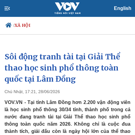
English
XÃ HỘI
/
Sôi động tranh tài tại Giải Thể
Chính trị
Xã hội
Đảng
Tin 24h
thao học sinh phổ thông toàn
Tổ chức nhân sự
Dự báo thời tiết
quốc tại Lâm Đồng
Quốc hội
Giáo dục
Nhận diện sự thật
Dấu ấn VOV
Việc làm
Chủ Nhật, 17:21, 28/06/2026
Biển đảo
VOV.VN - Tại tỉnh Lâm Đồng hơn 2.200 vận động viên
là học sinh phổ thông 30/34 tỉnh, thành phố trong cả
nước đang tranh tài tại Giải Thể thao học sinh phổ
thông toàn quốc năm 2026. Không chỉ là cuộc đua
thành tích, giải đấu còn là ngày hội lớn của thể thao