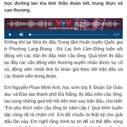
học đường lan tỏa tinh thần đoàn kết, trung thực và
cao thượng.
R
-
2:17
L
P
M
o
l
u
a
Không khí tại Nhà thi đấu Trung tâm Huấn luyện Quốc gia
a
t
e
d
y
e
e
ở Phường Lang Biang - Đà Lạt, tỉnh Lâm Đồng luôn sôi
d
m
:
động với các trận thi đấu môn cầu lông. Quá trình thi đấu
4
.
a
4
tại đây các vận động viên thường xuyên nhận được sự cổ
8
%
vũ, động viên nhiệt tình từ khán giả theo dõi trận đấu và
i
các thành viên trong đoàn.
n
i
Em Nguyễn Phan Minh Anh, học sinh lớp 9, Đoàn Sở Giáo
dục và Đào tạo thành phố Đà Nẵng, thi đấu môn cầu lông,
n
lau xong những giọt mồ hôi trên trán sau trận đấu, cho biết:
g
“Em yêu thích môn cầu lông từ năm cấp I. Quá trình luyện
T
tập cũng rất là chăm chỉ. Em đã chuẩn bị thật kỹ cho giải
i
đấu lần này. Em nghĩ rằng mình tự tin để có thể đến vòng