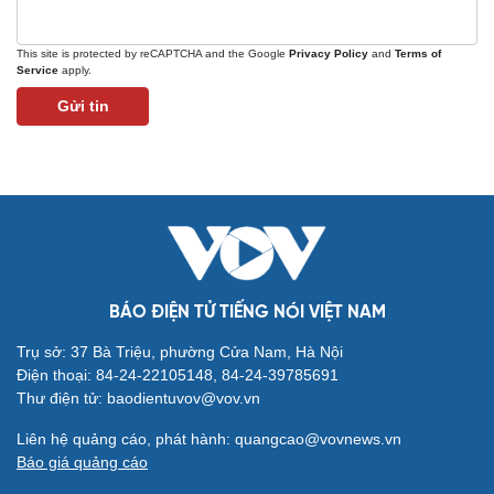
This site is protected by reCAPTCHA and the Google
Privacy Policy
and
Terms of
Service
apply.
Gửi tin
BÁO ĐIỆN TỬ TIẾNG NÓI VIỆT NAM
Cải chính
Trụ sở: 37 Bà Triệu, phường Cửa Nam, Hà Nội
Điện thoại: 84-24-22105148, 84-24-39785691
Thư điện tử: baodientuvov@vov.vn
Liên hệ quảng cáo, phát hành: quangcao@vovnews.vn
Báo giá quảng cáo