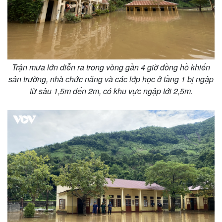
Kinh tế
Thị trường
Bất động sản
Giá vàng
Khởi nghiệp
Tiêu dùng
Trận mưa lớn diễn ra trong vòng gần 4 giờ đồng hồ khiến
Tỷ giá
sân trường, nhà chức năng và các lớp học ở tầng 1 bị ngập
Chứng khoán
từ sâu 1,5m đến 2m, có khu vực ngập tới 2,5m.
Giá cà phê