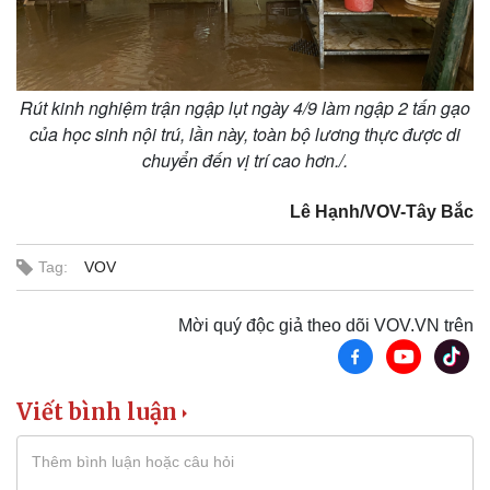
Rút kinh nghiệm trận ngập lụt ngày 4/9 làm ngập 2 tấn gạo
của học sinh nội trú, lần này, toàn bộ lương thực được di
chuyển đến vị trí cao hơn./.
Du lịch
Podcast
Tư vấn
Câu chuyện thời sự
Săn Tour
Đọc truyện đêm khuya
Lê Hạnh/VOV-Tây Bắc
check-in
Cửa sổ tình yêu
Kể chuyện cho bé
Tag:
VOV
Hạt giống tâm hồn
Mời quý độc giả theo dõi VOV.VN trên
Viết bình luận