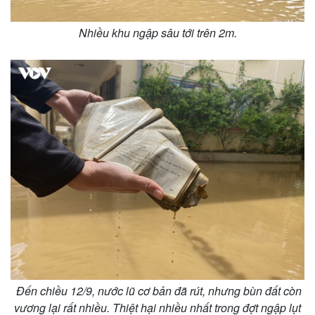
Nhiều khu ngập sâu tới trên 2m.
Thể thao
Ô tô - Xe máy
Bóng đá
Ô tô
Lịch thi đấu bóng đá
Xe máy
Đến chiều 12/9, nước lũ cơ bản đã rút, nhưng bùn đất còn
Thế giới thể thao
Tư vấn
vương lại rất nhiều. Thiệt hại nhiều nhất trong đợt ngập lụt