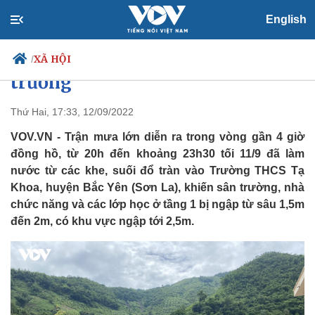
English
Sơn La khắc phục hậu quả mưa
lũ để hơn 200 học sinh trở lại
XÃ HỘI
/
trường
Thứ Hai, 17:33, 12/09/2022
Chính trị
Xã hội
VOV.VN - Trận mưa lớn diễn ra trong vòng gần 4 giờ
Đảng
Tin 24h
đồng hồ, từ 20h đến khoảng 23h30 tối 11/9 đã làm
Tổ chức nhân sự
Dự báo thời tiết
nước từ các khe, suối đổ tràn vào Trường THCS Tạ
Quốc hội
Giáo dục
Khoa, huyện Bắc Yên (Sơn La), khiến sân trường, nhà
Nhận diện sự thật
Dấu ấn VOV
chức năng và các lớp học ở tầng 1 bị ngập từ sâu 1,5m
Việc làm
đến 2m, có khu vực ngập tới 2,5m.
Biển đảo