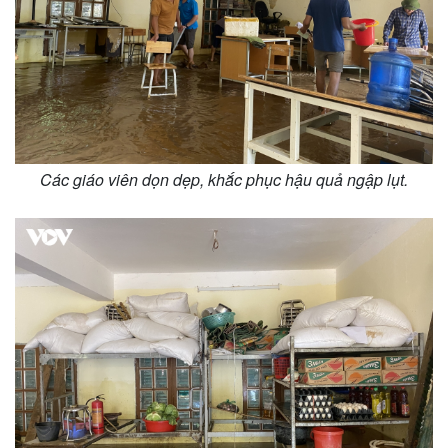
Văn hóa
Giải trí
Sân khấu - Điện ảnh
Nghệ sĩ
Văn học
Thời trang
Âm nhạc
Sao Việt
Di sản
Các giáo viên dọn dẹp, khắc phục hậu quả ngập lụt.