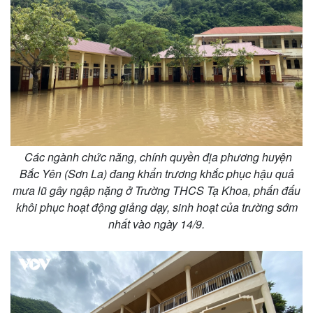
Các ngành chức năng, chính quyền địa phương huyện
Bắc Yên (Sơn La) đang khẩn trương khắc phục hậu quả
mưa lũ gây ngập nặng ở Trường THCS Tạ Khoa, phấn đấu
khôi phục hoạt động giảng dạy, sinh hoạt của trường sớm
nhất vào ngày 14/9.
Thế giới
Multimedia
Quan sát
Video
Cuộc sống đó đây
Ảnh
Hồ sơ
E-Magazine