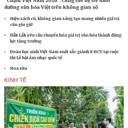
“Chạm Việt Nam 2026”: Cùng thế hệ trẻ nuôi
dưỡng văn hóa Việt trên không gian số
Hiệu sách cũ, không gian sáng tạo mang nhiều giá trị
cần gìn giữ
Đắk Lắk yêu cầu chuyển hóa giá trị văn hóa thành động
lực tăng trưởng
Đoàn học sinh Việt Nam xuất sắc giành 8 HCV tại cuộc
thi Lễ hội Âm nhạc quốc tế
Hoa sữa
KINH TẾ
Du lịch
Podcast
Tư vấn
Câu chuyện thời sự
Săn Tour
Đọc truyện đêm khuya
check-in
Cửa sổ tình yêu
Kể chuyện cho bé