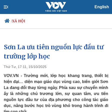
English
XÃ HỘI
/
Sơn La ưu tiên nguồn lực đầu tư
Chính trị
Xã hội
Đảng
Tin 24h
trường lớp học
Tổ chức nhân sự
Dự báo thời tiết
Quốc hội
Giáo dục
Thứ Tư, 17:11, 15/10/2025
Nhận diện sự thật
Dấu ấn VOV
Việc làm
VOV.VN - Trường mới, lớp học khang trang, thiết bị
Biển đảo
hiện đại… diện mạo giáo dục vùng cao, biên giới Sơn
La đang đổi thay từng ngày. Phía sau sự chuyển mình
ấy là những chủ trương lớn, sự quan tâm, ưu tiên
nguồn lực đầu tư của địa phương cho công tác giáo
dục, nâng bước học trò vùng khó trong hành trình đi
tìm con chữ.