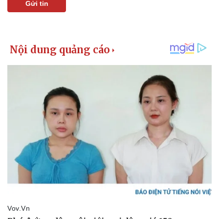
Gửi tin
Thể thao
Ô tô - Xe máy
Bóng đá
Ô tô
Lịch thi đấu bóng đá
Xe máy
Thế giới thể thao
Tư vấn
eSports
Hậu trường