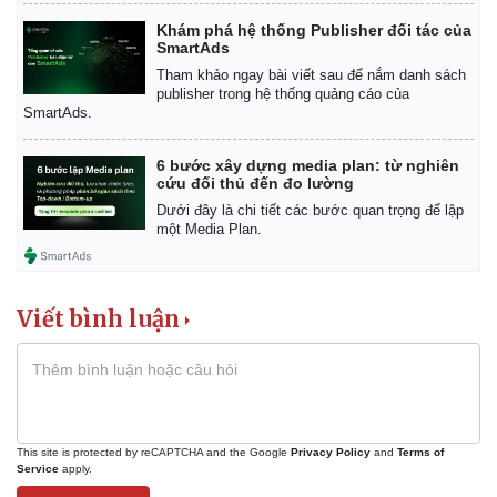
Khám phá hệ thống Publisher đối tác của
SmartAds
Tham khảo ngay bài viết sau để nắm danh sách
publisher trong hệ thống quảng cáo của
SmartAds.
6 bước xây dựng media plan: từ nghiên
cứu đối thủ đến đo lường
Dưới đây là chi tiết các bước quan trọng để lập
một Media Plan.
Viết bình luận
This site is protected by reCAPTCHA and the Google
Privacy Policy
and
Terms of
Service
apply.