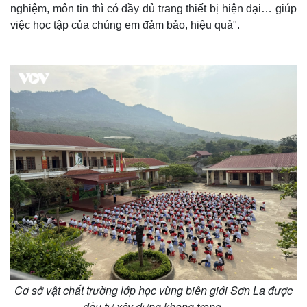
nghiệm, môn tin thì có đầy đủ trang thiết bị hiện đại… giúp
việc học tập của chúng em đảm bảo, hiệu quả".
Thế giới
Multimedia
Quan sát
Video
Cuộc sống đó đây
Ảnh
Hồ sơ
E-Magazine
Infographic
Cơ sở vật chất trường lớp học vùng biên giới Sơn La được
đầu tư xây dựng khang trang.