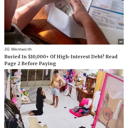
Doanh nghiệp
Công nghệ
Thông tin doanh nghiệp
Sành điệu
Doanh nghiệp 24h
Tin Công nghệ
Doanh nhân
Trải nghiệm
Vì cộng đồng
Chuyển đổi số