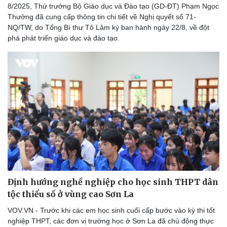
8/2025, Thứ trưởng Bộ Giáo dục và Đào tạo (GD-ĐT) Phạm Ngọc
Thưởng đã cung cấp thông tin chi tiết về Nghị quyết số 71-
NQ/TW, do Tổng Bí thư Tô Lâm ký ban hành ngày 22/8, về đột
phá phát triển giáo dục và đào tạo.
Sức khỏe
Đời sống
Dinh dưỡng - món ngon
Nhà đẹp
Cây thuốc
Blog
Sản phụ khoa
Tình yêu - Gia đình
Nhi khoa
Nam khoa
Làm đẹp - giảm cân
Phòng mạch online
Ăn sạch sống khỏe
Định hướng nghề nghiệp cho học sinh THPT dân
tộc thiểu số ở vùng cao Sơn La
VOV.VN - Trước khi các em học sinh cuối cấp bước vào kỳ thi tốt
nghiệp THPT, các đơn vị trường học ở Sơn La đã chủ động thực