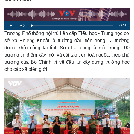
R
-
3:52
L
P
M
o
l
u
a
Trường Phổ thông nội trú liên cấp Tiểu học - Trung học cơ
a
t
e
d
y
e
e
sở xã Phiêng Khoài là trường đầu tiên trong 13 trường
d
m
:
được khởi công tại tỉnh Sơn La, cũng là một trong 100
2
.
a
3
trường thí điểm xây mới và cải tạo trên toàn quốc, theo chủ
5
%
trương của Bộ Chính trị về đầu tư xây dựng trường học
i
cho các xã biên giới.
n
i
n
g
T
i
m
e