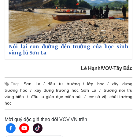
Vụ án
Vũ khí
Tin nóng
Việt Nam
Tư vấn luật
Phân tích
Nối lại con đường đến trường của học sinh
vùng lũ Sơn La
Lê Hạnh/VOV-Tây Bắc
Tag:
Sơn La
đầu tư trường
lớp học
xây dựng
trường học
xây dựng trường học Sơn La
trường nội trú
vùng biên
đầu tư giáo dục miền núi
cơ sở vật chất trường
học
Mời quý độc giả theo dõi VOV.VN trên