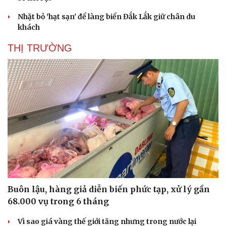
Nhặt bỏ 'hạt sạn' để làng biển Đắk Lắk giữ chân du
khách
THỊ TRƯỜNG
Buôn lậu, hàng giả diễn biến phức tạp, xử lý gần
68.000 vụ trong 6 tháng
Cải chính
Vì sao giá vàng thế giới tăng nhưng trong nước lại