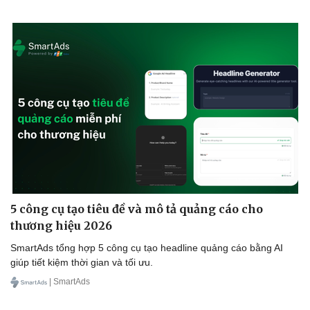
Văn hóa
Giải trí
5 công cụ tạo tiêu đề và mô tả quảng cáo cho
Sân khấu - Điện ảnh
Nghệ sĩ
thương hiệu 2026
Văn học
Thời trang
SmartAds tổng hợp 5 công cụ tạo headline quảng cáo bằng AI
Âm nhạc
Sao Việt
giúp tiết kiệm thời gian và tối ưu.
Di sản
| SmartAds