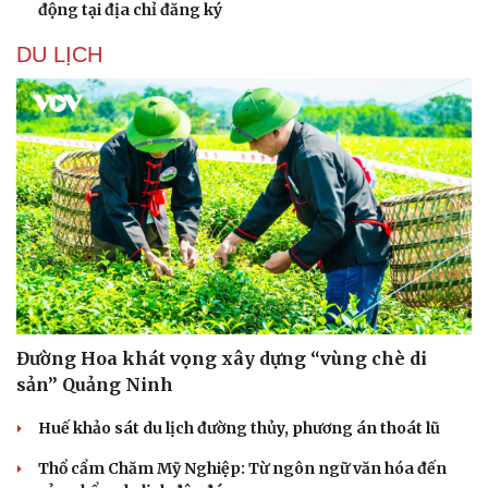
động tại địa chỉ đăng ký
Nam khoa
Làm đẹp - giảm cân
DU LỊCH
Phòng mạch online
Ăn sạch sống khỏe
Đường Hoa khát vọng xây dựng “vùng chè di
sản” Quảng Ninh
Huế khảo sát du lịch đường thủy, phương án thoát lũ
Thổ cẩm Chăm Mỹ Nghiệp: Từ ngôn ngữ văn hóa đến