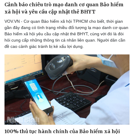
Cảnh báo chiêu trò mạo danh cơ quan Bảo hiểm
xã hội và yêu cầu cập nhật thẻ BHYT
VOV.VN - Cơ quan Bảo hiểm xã hội TPHCM cho biết, thời gian
gần đây đang có tình trạng nhiều đối tượng lạ mạo danh cơ quan
Bảo hiểm xã hội yêu cầu cập nhật thẻ BHYT, cùng với đó là đòi
hỏi cung cấp những thông tin cá nhân liên quan. Người dân cần
đề cao cảnh giác tránh bị kẻ xấu lợi dụng.
Thể thao
Ô tô - Xe máy
Bóng đá
Ô tô
Lịch thi đấu bóng đá
Xe máy
Thế giới thể thao
Tư vấn
eSports
Hậu trường
100% thủ tục hành chính của Bảo hiểm xã hội