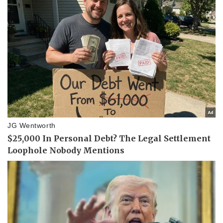
Pháp luật
Quân sự - Quốc phòng
Vụ án
Vũ khí
Tin nóng
Việt Nam
Tư vấn luật
Phân tích