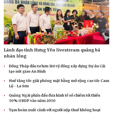
Lãnh đạo tỉnh Hưng Yên livestream quảng bá
nhãn lồng
Đồng Tháp đầu tư hơn 160 tỷ đồng xây dựng Dự án Cải
tạo nút giao An Bình
Huế tăng tốc giải phóng mặt bằng mở rộng cao tốc Cam
Lộ - La Sơn
Sức khỏe
Đời sống
Quảng Ngãi phấn đấu đưa kinh tế số chiếm tối thiểu
Dinh dưỡng - món ngon
Nhà đẹp
30% GRDP vào năm 2030
Cây thuốc
Blog
Sản phụ khoa
Tình yêu - Gia đình
Tạm hoãn xuất cảnh với người nộp thuế không hoạt
Nhi khoa