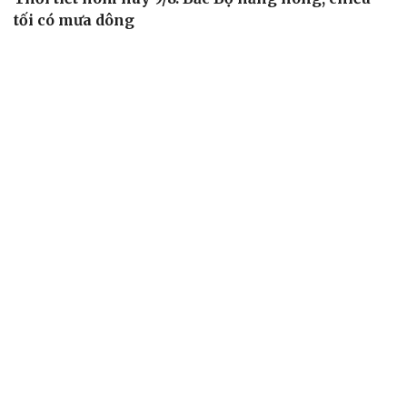
tối có mưa dông
Áp thấp nhiệt đới suy yếu, Vịnh Bắc Bộ vẫn có gió mạnh
Diễn biến mới nhất về áp thấp nhiệt đới trên biển Đông
Áp thấp nhiệt đới trên Biển Đông ít khả năng mạnh lên
thành bão
Thời tiết hôm nay 8/8: Hà Nội nắng 35 độ, Bắc Trung Bộ
có mưa dông cục bộ
TIN 24H