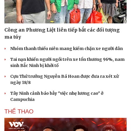
Văn hóa
Giải trí
Sân khấu - Điện ảnh
Nghệ sĩ
Văn học
Thời trang
Âm nhạc
Sao Việt
Di sản
Công an Phương Liệt liên tiếp bắt các đối tượng
ma túy
Nhóm thanh thiếu niên mang kiếm chặn xe người dân
Tai nạn khiến người ngồi trên xe tổn thương 96%, nam
sinh Bắc Ninh bị khởi tố
Cựu Thứ trưởng Nguyễn Bá Hoan được đưa ra xét xử
ngày 18/8
Tây Ninh cảnh báo bẫy "việc nhẹ lương cao" ở
Campuchia
THỂ THAO