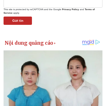
This site is protected by reCAPTCHA and the Google
Privacy Policy
and
Terms of
Service
apply.
Gửi tin
Kinh tế
Thị trường
Bất động sản
Giá vàng
Khởi nghiệp
Tiêu dùng
Tỷ giá
Chứng khoán
Giá cà phê