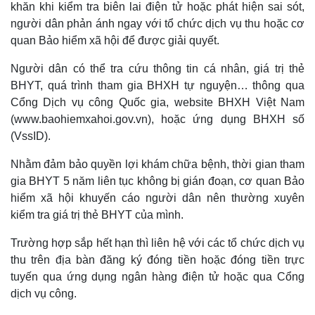
khăn khi kiểm tra biên lai điện tử hoặc phát hiện sai sót,
người dân phản ánh ngay với tổ chức dịch vụ thu hoặc cơ
quan Bảo hiểm xã hội để được giải quyết.
Người dân có thể tra cứu thông tin cá nhân, giá trị thẻ
BHYT, quá trình tham gia BHXH tự nguyện… thông qua
Cổng Dịch vụ công Quốc gia, website BHXH Việt Nam
(www.baohiemxahoi.gov.vn), hoặc ứng dụng BHXH số
(VssID).
Nhằm đảm bảo quyền lợi khám chữa bệnh, thời gian tham
Thế giới
Multimedia
gia BHYT 5 năm liên tục không bị gián đoạn, cơ quan Bảo
Quan sát
Video
hiểm xã hội khuyến cáo người dân nên thường xuyên
Cuộc sống đó đây
Ảnh
kiểm tra giá trị thẻ BHYT của mình.
Hồ sơ
E-Magazine
Infographic
Trường hợp sắp hết hạn thì liên hệ với các tổ chức dịch vụ
thu trên địa bàn đăng ký đóng tiền hoặc đóng tiền trực
tuyến qua ứng dụng ngân hàng điện tử hoặc qua Cổng
dịch vụ công.