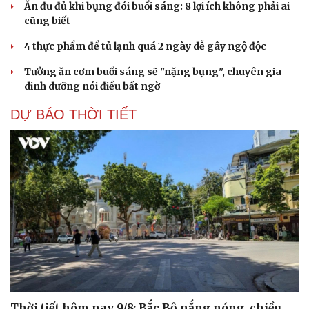
Ăn đu đủ khi bụng đói buổi sáng: 8 lợi ích không phải ai
cũng biết
4 thực phẩm để tủ lạnh quá 2 ngày dễ gây ngộ độc
Tưởng ăn cơm buổi sáng sẽ "nặng bụng", chuyên gia
dinh dưỡng nói điều bất ngờ
DỰ BÁO THỜI TIẾT
Thời tiết hôm nay 9/8: Bắc Bộ nắng nóng, chiều