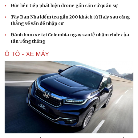
Đức liên tiếp phát hiện drone gần căn cứ quân sự
Du lịch
Podcast
Tây Ban Nha kiểm tra gần 200 khách từ Italy sau căng
Tư vấn
Câu chuyện thời sự
thẳng về vấn đề nhập cư
Săn Tour
Đọc truyện đêm khuya
check-in
Cửa sổ tình yêu
Đánh bom xe tại Colombia ngay sau lễ nhậm chức của
Kể chuyện cho bé
tân Tổng thống
Hạt giống tâm hồn
Ô TÔ - XE MÁY