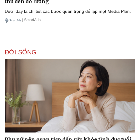
thủ đến đo lường
Dưới đây là chi tiết các bước quan trọng để lập một Media Plan.
| SmartAds
ĐỜI SỐNG
Doanh nghiệp
Công nghệ
Thông tin doanh nghiệp
Sành điệu
Doanh nghiệp 24h
Tin Công nghệ
Doanh nhân
Trải nghiệm
Vì cộng đồng
Chuyển đổi số
Phụ nữ nên quan tâm đến sức khỏe tình dục tuổi