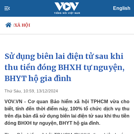
English
XÃ HỘI
/
Sử dụng biên lai điện tử sau khi
Chính trị
Xã hội
Đảng
Tin 24h
thu tiền đóng BHXH tự nguyện,
Tổ chức nhân sự
Dự báo thời tiết
BHYT hộ gia đình
Quốc hội
Giáo dục
Nhận diện sự thật
Dấu ấn VOV
Việc làm
Thứ Sáu, 10:59, 13/12/2024
Biển đảo
VOV.VN - Cơ quan Bảo hiểm xã hội TPHCM vừa cho
biết, tính đến thời điểm này, 100% tổ chức dịch vụ thu
trên địa bàn đã sử dụng biên lai điện tử sau khi thu tiền
đóng BHXH tự nguyện, BHYT hộ gia đình.