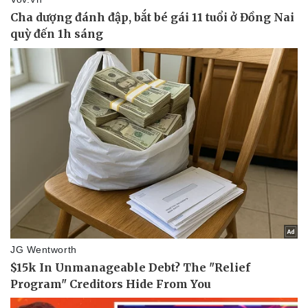
Pháp luật
Quân sự - Quốc phòng
Vụ án
Vũ khí
Tin nóng
Việt Nam
Tư vấn luật
Phân tích