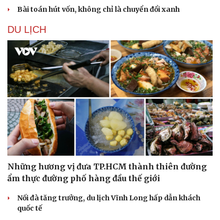
Sản phụ khoa
Tình yêu - Gia đình
Bài toán hút vốn, không chỉ là chuyển đổi xanh
Nhi khoa
Nam khoa
DU LỊCH
Làm đẹp - giảm cân
Phòng mạch online
Ăn sạch sống khỏe
Những hương vị đưa TP.HCM thành thiên đường
ẩm thực đường phố hàng đầu thế giới
Nối đà tăng trưởng, du lịch Vĩnh Long hấp dẫn khách
quốc tế