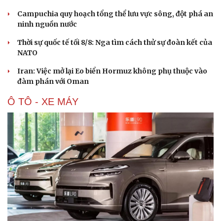
Campuchia quy hoạch tổng thể lưu vực sông, đột phá an
ninh nguồn nước
Du lịch
Podcast
Thời sự quốc tế tối 8/8: Nga tìm cách thử sự đoàn kết của
Tư vấn
Câu chuyện thời sự
NATO
Săn Tour
Đọc truyện đêm khuya
check-in
Cửa sổ tình yêu
Iran: Việc mở lại Eo biển Hormuz không phụ thuộc vào
Kể chuyện cho bé
đàm phán với Oman
Hạt giống tâm hồn
Ô TÔ - XE MÁY