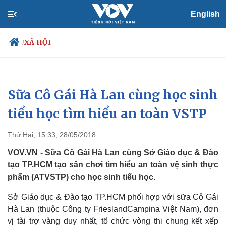
English
XÃ HỘI
/
Sữa Cô Gái Hà Lan cùng học sinh
Chính trị
Xã hội
Đảng
Tin 24h
tiểu học tìm hiểu an toàn VSTP
Tổ chức nhân sự
Dự báo thời tiết
Quốc hội
Giáo dục
Thứ Hai, 15:33, 28/05/2018
Nhận diện sự thật
Dấu ấn VOV
Việc làm
VOV.VN - Sữa Cô Gái Hà Lan cùng Sở Giáo dục & Đào
Biển đảo
tạo TP.HCM tạo sân chơi tìm hiểu an toàn vệ sinh thực
phẩm (ATVSTP) cho học sinh tiểu học.
Sở Giáo dục & Đào tạo TP.HCM phối hợp với sữa Cô Gái
Hà Lan (thuộc Công ty FrieslandCampina Việt Nam), đơn
vị tài trợ vàng duy nhất, tổ chức vòng thi chung kết xếp