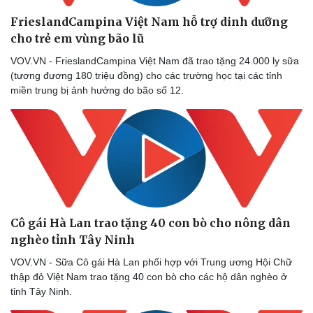
FrieslandCampina Việt Nam hỗ trợ dinh dưỡng
cho trẻ em vùng bão lũ
VOV.VN - FrieslandCampina Việt Nam đã trao tặng 24.000 ly sữa
(tương đương 180 triệu đồng) cho các trường học tại các tỉnh
miền trung bị ảnh hưởng do bão số 12.
Cô gái Hà Lan trao tặng 40 con bò cho nông dân
Thể thao
Ô tô - Xe máy
nghèo tỉnh Tây Ninh
Bóng đá
Ô tô
Lịch thi đấu bóng đá
Xe máy
VOV.VN - Sữa Cô gái Hà Lan phối hợp với Trung ương Hội Chữ
Thế giới thể thao
Tư vấn
thập đỏ Việt Nam trao tặng 40 con bò cho các hộ dân nghèo ở
eSports
tỉnh Tây Ninh.
Hậu trường