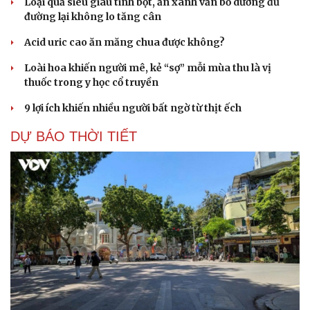
Loại quả siêu giàu tinh bột, ăn xanh vẫn bổ dưỡng đủ
đường lại không lo tăng cân
Acid uric cao ăn măng chua được không?
Loài hoa khiến người mê, kẻ “sợ” mỗi mùa thu là vị
thuốc trong y học cổ truyền
9 lợi ích khiến nhiều người bất ngờ từ thịt ếch
DỰ BÁO THỜI TIẾT