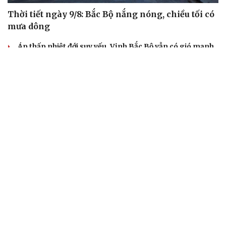
Thời tiết ngày 9/8: Bắc Bộ nắng nóng, chiều tối có
mưa dông
Áp thấp nhiệt đới suy yếu, Vịnh Bắc Bộ vẫn có gió mạnh
Diễn biến mới nhất về áp thấp nhiệt đới trên biển Đông
Áp thấp nhiệt đới trên Biển Đông ít khả năng mạnh lên
thành bão
Thời tiết hôm nay 8/8: Hà Nội nắng 35 độ, Bắc Trung Bộ
có mưa dông cục bộ
TIN 24H