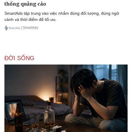
thống quảng cáo
SmartAds tập trung vào việc nhắm đúng đối tượng, đúng ngữ
cảnh và thời điểm để tối ưu.
| SmartAds
ĐỜI SỐNG
Doanh nghiệp
Công nghệ
Thông tin doanh nghiệp
Sành điệu
Doanh nghiệp 24h
Tin Công nghệ
Doanh nhân
Trải nghiệm