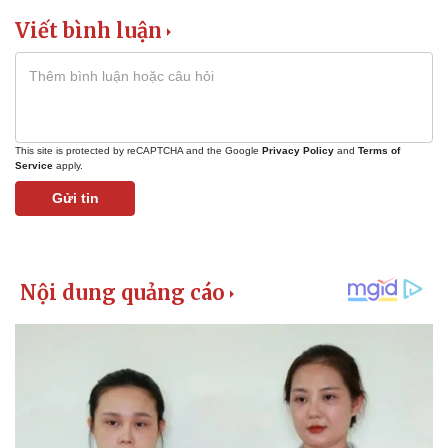
Viết bình luận
This site is protected by reCAPTCHA and the Google
Privacy Policy
and
Terms of
Service
apply.
Gửi tin
Kinh tế
Thị trường
Bất động sản
Giá vàng
Khởi nghiệp
Tiêu dùng
Tỷ giá
Chứng khoán
Giá cà phê