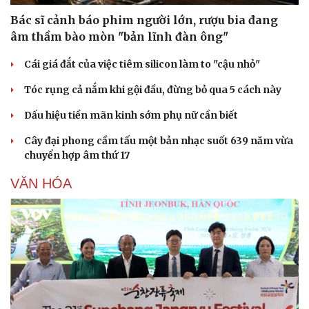
Vì cộng đồng
Chuyển đổi số
Bác sĩ cảnh báo phim người lớn, rượu bia đang
âm thầm bào mòn "bản lĩnh đàn ông"
Cái giá đắt của việc tiêm silicon làm to "cậu nhỏ"
Tóc rụng cả nắm khi gội đầu, đừng bỏ qua 5 cách này
Dấu hiệu tiền mãn kinh sớm phụ nữ cần biết
Cây đại phong cầm tấu một bản nhạc suốt 639 năm vừa
chuyển hợp âm thứ 17
VĂN HÓA