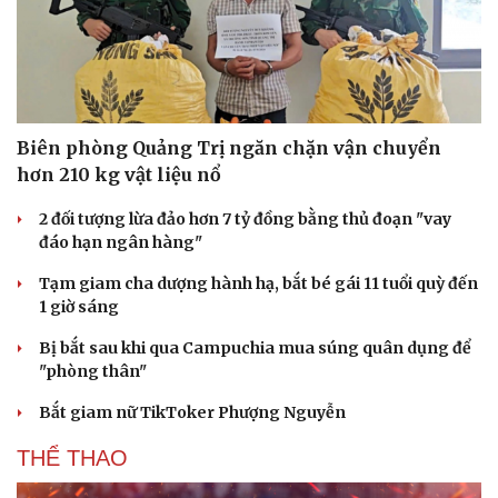
Văn hóa
Giải trí
Sân khấu - Điện ảnh
Nghệ sĩ
Văn học
Thời trang
Âm nhạc
Sao Việt
Biên phòng Quảng Trị ngăn chặn vận chuyển
Di sản
hơn 210 kg vật liệu nổ
2 đối tượng lừa đảo hơn 7 tỷ đồng bằng thủ đoạn "vay
đáo hạn ngân hàng"
Tạm giam cha dượng hành hạ, bắt bé gái 11 tuổi quỳ đến
1 giờ sáng
Bị bắt sau khi qua Campuchia mua súng quân dụng để
"phòng thân"
Bắt giam nữ TikToker Phượng Nguyễn
THỂ THAO