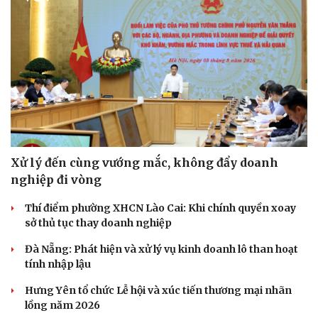
Xử lý đến cùng vướng mắc, không đẩy doanh
nghiệp đi vòng
Thí điểm phường XHCN Lào Cai: Khi chính quyền xoay
sở thủ tục thay doanh nghiệp
Đà Nẵng: Phát hiện và xử lý vụ kinh doanh lô than hoạt
tính nhập lậu
Sức khỏe
Đời sống
Hưng Yên tổ chức Lễ hội và xúc tiến thương mại nhãn
Dinh dưỡng - món ngon
Nhà đẹp
lồng năm 2026
Cây thuốc
Blog