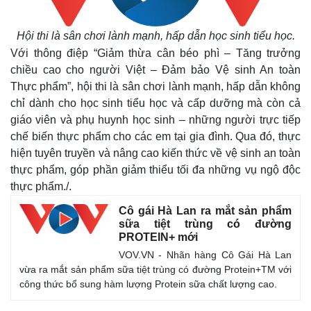
Hội thi là sân chơi lành mạnh, hấp dẫn học sinh tiểu học.
Với thông điệp “Giảm thừa cân béo phì – Tăng trưởng
chiều cao cho người Việt – Đảm bảo Vệ sinh An toàn
Thực phẩm”, hội thi là sân chơi lành mạnh, hấp dẫn không
chỉ dành cho học sinh tiểu học và cấp dưỡng mà còn cả
giáo viên và phụ huynh học sinh – những người trực tiếp
chế biến thực phẩm cho các em tại gia đình. Qua đó, thực
hiện tuyên truyền và nâng cao kiến thức về vệ sinh an toàn
thực phẩm, góp phần giảm thiểu tối đa những vụ ngộ độc
Thế giới
Multimedia
thực phẩm./.
Quan sát
Video
Cuộc sống đó đây
Ảnh
Cô gái Hà Lan ra mắt sản phẩm
Hồ sơ
E-Magazine
sữa tiệt trùng có đường
PROTEIN+ mới
Infographic
VOV.VN - Nhãn hàng Cô Gái Hà Lan
vừa ra mắt sản phẩm sữa tiệt trùng có đường Protein+TM với
công thức bổ sung hàm lượng Protein sữa chất lượng cao.