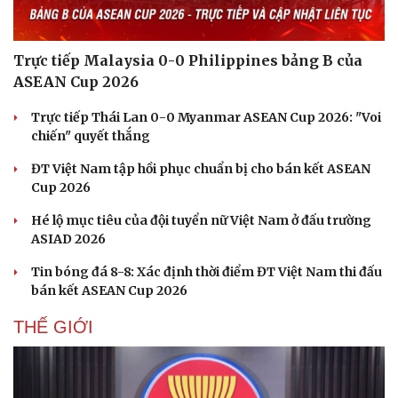
Trực tiếp Malaysia 0-0 Philippines bảng B của
Văn hóa
Giải trí
ASEAN Cup 2026
Sân khấu - Điện ảnh
Nghệ sĩ
Trực tiếp Thái Lan 0-0 Myanmar ASEAN Cup 2026: "Voi
Văn học
Thời trang
chiến" quyết thắng
Âm nhạc
Sao Việt
Di sản
ĐT Việt Nam tập hồi phục chuẩn bị cho bán kết ASEAN
Cup 2026
Hé lộ mục tiêu của đội tuyển nữ Việt Nam ở đấu trường
ASIAD 2026
Tin bóng đá 8-8: Xác định thời điểm ĐT Việt Nam thi đấu
bán kết ASEAN Cup 2026
THẾ GIỚI