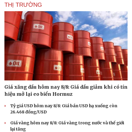
THỊ TRƯỜNG
Sức khỏe
Đời sống
Dinh dưỡng - món ngon
Nhà đẹp
Cây thuốc
Blog
Sản phụ khoa
Tình yêu - Gia đình
Nhi khoa
Nam khoa
Làm đẹp - giảm cân
Phòng mạch online
Ăn sạch sống khỏe
Giá xăng dầu hôm nay 8/8: Giá dầu giảm khi có tín
hiệu mở lại eo biển Hormuz
Tỷ giá USD hôm nay 8/8: Giá bán USD hạ xuống còn
26.468 đồng/USD
Giá vàng hôm nay 8/8: Giá vàng trong nước và thế giới
lại tăng