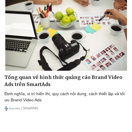
Thể thao
Ô tô - Xe máy
Bóng đá
Ô tô
Lịch thi đấu bóng đá
Xe máy
Thế giới thể thao
Tư vấn
eSports
Hậu trường
Tổng quan về hình thức quảng cáo Brand Video
Ads trên SmartAds
Định nghĩa, vị trí hiển thị, quy cách nội dung, cách thiết lập và tối
ưu Brand Video Ads.
| SmartAds