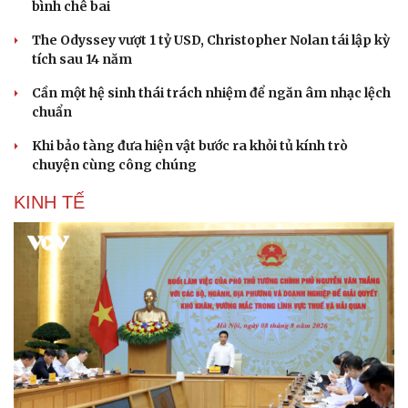
bình chê bai
The Odyssey vượt 1 tỷ USD, Christopher Nolan tái lập kỳ
tích sau 14 năm
Doanh nghiệp
Công nghệ
Thông tin doanh nghiệp
Sành điệu
Cần một hệ sinh thái trách nhiệm để ngăn âm nhạc lệch
Doanh nghiệp 24h
Tin Công nghệ
chuẩn
Doanh nhân
Trải nghiệm
Khi bảo tàng đưa hiện vật bước ra khỏi tủ kính trò
Vì cộng đồng
Chuyển đổi số
chuyện cùng công chúng
KINH TẾ