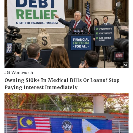
Kinh tế
Thị trường
Bất động sản
Giá vàng
Khởi nghiệp
Tiêu dùng
Tỷ giá
Chứng khoán
Giá cà phê