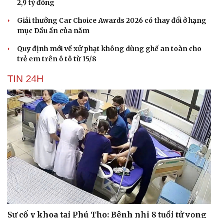
2,9 tỷ đồng
Giải thưởng Car Choice Awards 2026 có thay đổi ở hạng
Du lịch
Podcast
mục Dấu ấn của năm
Tư vấn
Câu chuyện thời sự
Săn Tour
Đọc truyện đêm khuya
Quy định mới về xử phạt không dùng ghế an toàn cho
check-in
Cửa sổ tình yêu
trẻ em trên ô tô từ 15/8
Kể chuyện cho bé
TIN 24H
Hạt giống tâm hồn
Sự cố y khoa tại Phú Thọ: Bệnh nhi 8 tuổi tử vong