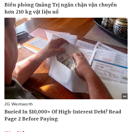
Pháp luật
Quân sự - Quốc phòng
Vụ án
Vũ khí
Tin nóng
Việt Nam
Tư vấn luật
Phân tích