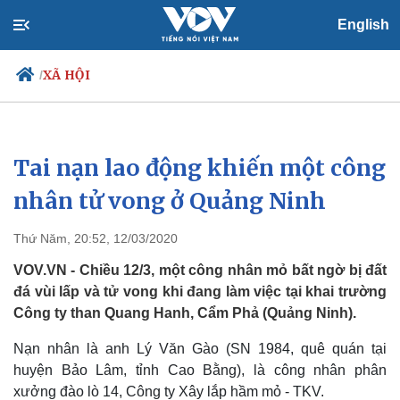
English
XÃ HỘI
/
Tai nạn lao động khiến một công
Chính trị
Xã hội
Đảng
Tin 24h
nhân tử vong ở Quảng Ninh
Tổ chức nhân sự
Dự báo thời tiết
Quốc hội
Giáo dục
Thứ Năm, 20:52, 12/03/2020
Nhận diện sự thật
Dấu ấn VOV
Việc làm
VOV.VN - Chiều 12/3, một công nhân mỏ bất ngờ bị đất
Biển đảo
đá vùi lấp và tử vong khi đang làm việc tại khai trường
Công ty than Quang Hanh, Cẩm Phả (Quảng Ninh).
Nạn nhân là anh Lý Văn Gào (SN 1984, quê quán tại
huyện Bảo Lâm, tỉnh Cao Bằng), là công nhân phân
xưởng đào lò 14, Công ty Xây lắp hầm mỏ - TKV.