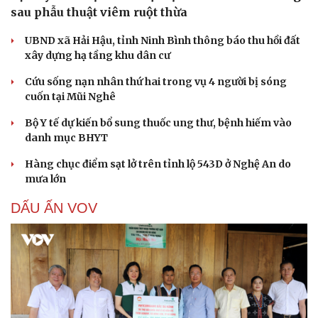
sau phẫu thuật viêm ruột thừa
UBND xã Hải Hậu, tỉnh Ninh Bình thông báo thu hồi đất
xây dựng hạ tầng khu dân cư
Cứu sống nạn nhân thứ hai trong vụ 4 người bị sóng
cuốn tại Mũi Nghê
Bộ Y tế dự kiến bổ sung thuốc ung thư, bệnh hiếm vào
danh mục BHYT
Hàng chục điểm sạt lở trên tỉnh lộ 543D ở Nghệ An do
mưa lớn
DẤU ẤN VOV