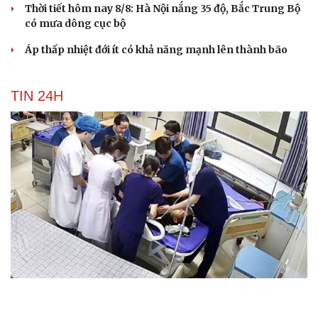
Thời tiết hôm nay 8/8: Hà Nội nắng 35 độ, Bắc Trung Bộ
có mưa dông cục bộ
Áp thấp nhiệt đới ít có khả năng mạnh lên thành bão
TIN 24H
Sự cố y khoa tại Phú Thọ: Bệnh nhi 8 tuổi tử vong
sau phẫu thuật viêm ruột thừa