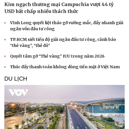
Kim ngạch thương mại Campuchia vượt 44 tỷ
USD bất chấp nhiều thách thức
Vĩnh Long quyết liệt tháo gỡ vướng mắc, đẩy nhanh giải
ngân vốn đầu tư công
TP.HCM siết tiến độ giải ngân đầu tư công, cảnh báo
“thẻ vàng”, “thẻ đỏ”
Quyết tâm gỡ “Thẻ vàng” IUU trong năm 2026
Thúc đẩy thanh toán không dùng tiền mặt ở Việt Nam
DU LỊCH
Sức khỏe
Đời sống
Dinh dưỡng - món ngon
Nhà đẹp
Cây thuốc
Blog
Sản phụ khoa
Tình yêu - Gia đình