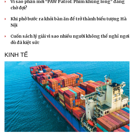
Vì sao phần mới “PAW Patrol: Phim khủng long” đáng
chờ đợi?
Khi phở bước ra khỏi bàn ăn để trở thành biểu tượng Hà
Nội
Cuốn sách lý giải vì sao nhiều người không thể nghỉ ngơi
dù đã kiệt sức
KINH TẾ