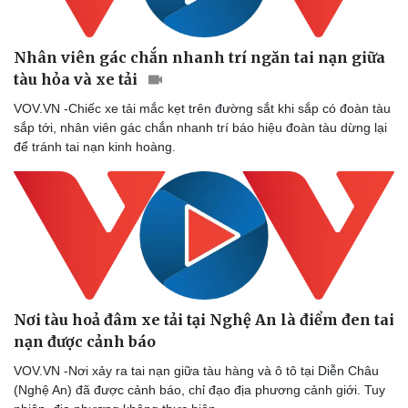
Nhân viên gác chắn nhanh trí ngăn tai nạn giữa
tàu hỏa và xe tải
VOV.VN -Chiếc xe tải mắc kẹt trên đường sắt khi sắp có đoàn tàu
sắp tới, nhân viên gác chắn nhanh trí báo hiệu đoàn tàu dừng lại
để tránh tai nạn kinh hoàng.
Thể thao
Ô tô - Xe máy
Bóng đá
Ô tô
Nơi tàu hoả đâm xe tải tại Nghệ An là điểm đen tai
Lịch thi đấu bóng đá
Xe máy
nạn được cảnh báo
Thế giới thể thao
Tư vấn
eSports
VOV.VN -Nơi xảy ra tai nạn giữa tàu hàng và ô tô tại Diễn Châu
Hậu trường
(Nghệ An) đã được cảnh báo, chỉ đạo địa phương cảnh giới. Tuy