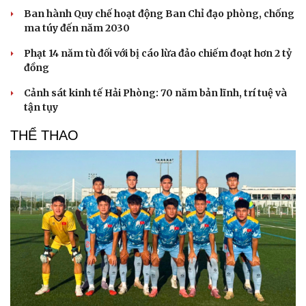
Văn hóa
Giải trí
Ban hành Quy chế hoạt động Ban Chỉ đạo phòng, chống
ma túy đến năm 2030
Sân khấu - Điện ảnh
Nghệ sĩ
Văn học
Thời trang
Phạt 14 năm tù đối với bị cáo lừa đảo chiếm đoạt hơn 2 tỷ
Âm nhạc
Sao Việt
đồng
Di sản
Cảnh sát kinh tế Hải Phòng: 70 năm bản lĩnh, trí tuệ và
tận tụy
THỂ THAO