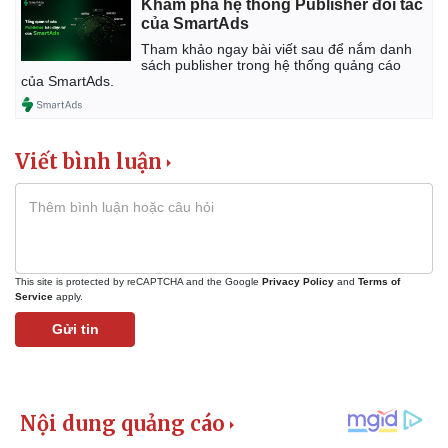
Khám phá hệ thống Publisher đối tác
của SmartAds
Tham khảo ngay bài viết sau để nắm danh
sách publisher trong hệ thống quảng cáo
của SmartAds.
Viết bình luận
This site is protected by reCAPTCHA and the Google
Privacy Policy
and
Terms of
Service
apply.
Gửi tin