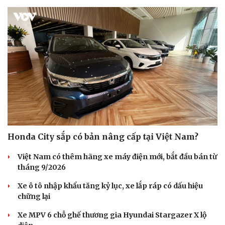
Du lịch
Podcast
Tư vấn
Câu chuyện thời sự
Săn Tour
Đọc truyện đêm khuya
check-in
Cửa sổ tình yêu
Kể chuyện cho bé
Hạt giống tâm hồn
Honda City sắp có bản nâng cấp tại Việt Nam?
Việt Nam có thêm hãng xe máy điện mới, bắt đầu bán từ
tháng 9/2026
Xe ô tô nhập khẩu tăng kỷ lục, xe lắp ráp có dấu hiệu
chững lại
Xe MPV 6 chỗ ghế thương gia Hyundai Stargazer X lộ