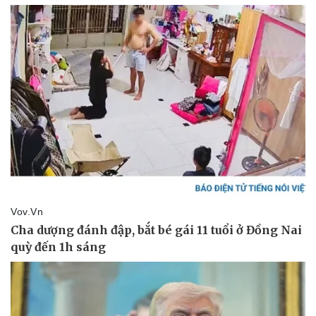
Kinh tế
Thị trường
Bất động sản
Giá vàng
Khởi nghiệp
Tiêu dùng
Tỷ giá
Chứng khoán
Giá cà phê