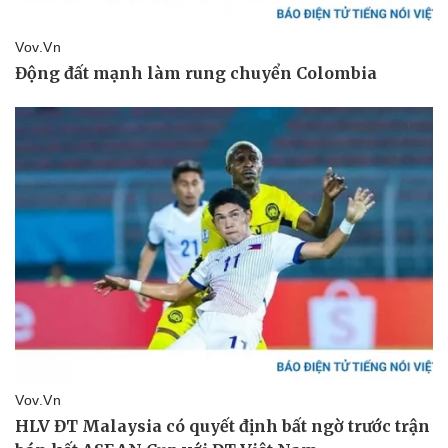
Pháp luật
Quân sự - Quốc phòng
Vụ án
Vũ khí
Tin nóng
Việt Nam
Tư vấn luật
Phân tích