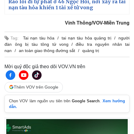
Rào lối đi tự phát ở 46 Ngọc Hồi, nơi xảy ra tai
nạn tàu hỏa khiến 1 tài xế tử vong
Vinh Thông/VOV-Miền Trung
Tag:
Tai nạn tàu hỏa
tai nạn tàu hỏa quảng trị
người
đàn ông bị tàu tông tử vong
điều tra nguyên nhân tai
nạn
an toàn giao thông đường sắt
quảng trị
Mời quý độc giả theo dõi VOV.VN trên
Thế giới
Multimedia
Quan sát
Video
Thêm VOV trên Google
Cuộc sống đó đây
Ảnh
Hồ sơ
E-Magazine
Chọn VOV làm nguồn ưu tiên trên
Google Search
.
Xem hướng
Infographic
dẫn.