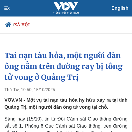
English
XÃ HỘI
/
Tai nạn tàu hỏa, một người đàn
Chính trị
Xã hội
Đảng
Tin 24h
ông nằm trên đường ray bị tông
Tổ chức nhân sự
Dự báo thời tiết
tử vong ở Quảng Trị
Quốc hội
Giáo dục
Nhận diện sự thật
Dấu ấn VOV
Việc làm
Thứ Tư, 10:50, 15/10/2025
Biển đảo
VOV.VN - Một vụ tai nạn tàu hỏa hy hữu xảy ra tại tỉnh
Quảng Trị, một người đàn ông tử vong tại chỗ.
Sáng nay (15/10), tin từ Đội Cảnh sát Giao thông đường
sắt số 1, Phòng 6 Cục Cảnh sát Giao thông, trên đường