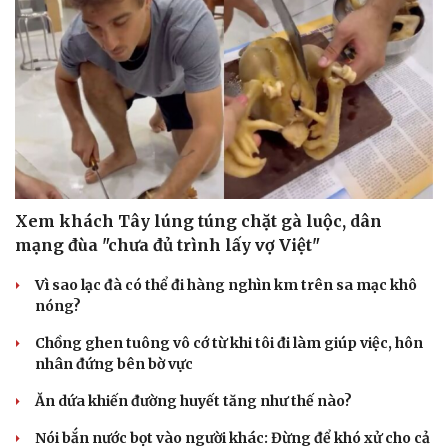
Xem khách Tây lúng túng chặt gà luộc, dân
mạng đùa "chưa đủ trình lấy vợ Việt"
Vì sao lạc đà có thể đi hàng nghìn km trên sa mạc khô
nóng?
Chồng ghen tuông vô cớ từ khi tôi đi làm giúp việc, hôn
Doanh nghiệp
Công nghệ
nhân đứng bên bờ vực
Thông tin doanh nghiệp
Sành điệu
Doanh nghiệp 24h
Tin Công nghệ
Ăn dứa khiến đường huyết tăng như thế nào?
Doanh nhân
Trải nghiệm
Vì cộng đồng
Chuyển đổi số
Nói bắn nước bọt vào người khác: Đừng để khó xử cho cả