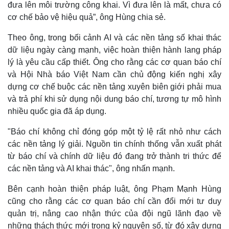
Vụ án
Vũ khí
đưa lên môi trường công khai. Vì đưa lên là mất, chưa có
Tin nóng
Việt Nam
cơ chế bảo vệ hiệu quả”, ông Hùng chia sẻ.
Tư vấn luật
Phân tích
Theo ông, trong bối cảnh AI và các nền tảng số khai thác
dữ liệu ngày càng mạnh, việc hoàn thiện hành lang pháp
lý là yêu cầu cấp thiết. Ông cho rằng các cơ quan báo chí
và Hội Nhà báo Việt Nam cần chủ động kiến nghị xây
dựng cơ chế buộc các nền tảng xuyên biên giới phải mua
và trả phí khi sử dụng nội dung báo chí, tương tự mô hình
nhiều quốc gia đã áp dụng.
"Báo chí không chỉ đóng góp một tỷ lệ rất nhỏ như cách
các nền tảng lý giải. Nguồn tin chính thống vẫn xuất phát
từ báo chí và chính dữ liệu đó đang trở thành tri thức để
các nền tảng và AI khai thác", ông nhấn mạnh.
Bên cạnh hoàn thiện pháp luật, ông Phạm Mạnh Hùng
cũng cho rằng các cơ quan báo chí cần đổi mới tư duy
quản trị, nâng cao nhận thức của đội ngũ lãnh đạo về
những thách thức mới trong kỷ nguyên số, từ đó xây dựng