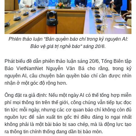
Phiên thảo luận "Bản quyền báo chí trong kỷ nguyên AI:
Bảo vệ giá trị nghề báo" sáng 20/6.
Phát biểu đề dẫn phiên thảo luận sáng 20/6, Tổng Biên tập
Báo VietNamNet Nguyễn Văn Bá cho rằng, trong kỷ
nguyên AI, câu chuyện bản quyền báo chí cần được nhìn
nhận ở một góc độ rộng hơn.
Ông đặt ra giả định: Nếu một ngày AI có thể tổng hợp miễn
phí mọi thông tin trên thế giới, công chúng vẫn tiếp tục đọc
tin tức mỗi ngày, nhưng các cơ quan báo chí không còn đủ
nguồn lực để sản xuất tin gốc thì điều đáng lo ngại nhất
không phải là một bài báo bị sao chép, mà là động lực tạo
ra thông tin chính thống đang dần bị bào mòn.