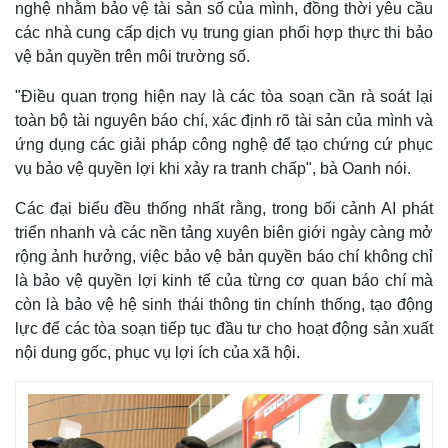
nghệ nhằm bảo vệ tài sản số của mình, đồng thời yêu cầu
các nhà cung cấp dịch vụ trung gian phối hợp thực thi bảo
vệ bản quyền trên môi trường số.
Doanh nghiệp
Công nghệ
"Điều quan trọng hiện nay là các tòa soạn cần rà soát lại
toàn bộ tài nguyên báo chí, xác định rõ tài sản của mình và
Thông tin doanh nghiệp
Sành điệu
Doanh nghiệp 24h
Tin Công nghệ
ứng dụng các giải pháp công nghệ để tạo chứng cứ phục
Doanh nhân
Trải nghiệm
vụ bảo vệ quyền lợi khi xảy ra tranh chấp", bà Oanh nói.
Vì cộng đồng
Chuyển đổi số
Các đại biểu đều thống nhất rằng, trong bối cảnh AI phát
triển nhanh và các nền tảng xuyên biên giới ngày càng mở
rộng ảnh hưởng, việc bảo vệ bản quyền báo chí không chỉ
là bảo vệ quyền lợi kinh tế của từng cơ quan báo chí mà
còn là bảo vệ hệ sinh thái thông tin chính thống, tạo động
lực để các tòa soạn tiếp tục đầu tư cho hoạt động sản xuất
nội dung gốc, phục vụ lợi ích của xã hội.