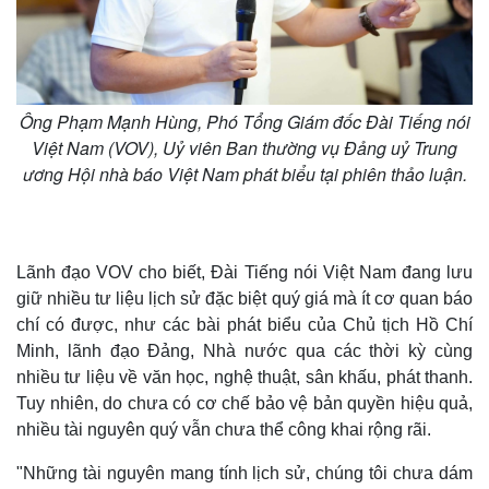
Ông Phạm Mạnh Hùng, Phó Tổng Giám đốc Đài Tiếng nói
Việt Nam (VOV), Uỷ viên Ban thường vụ Đảng uỷ Trung
ương Hội nhà báo Việt Nam phát biểu tại phiên thảo luận.
Lãnh đạo VOV cho biết, Đài Tiếng nói Việt Nam đang lưu
giữ nhiều tư liệu lịch sử đặc biệt quý giá mà ít cơ quan báo
chí có được, như các bài phát biểu của Chủ tịch Hồ Chí
Minh, lãnh đạo Đảng, Nhà nước qua các thời kỳ cùng
nhiều tư liệu về văn học, nghệ thuật, sân khấu, phát thanh.
Tuy nhiên, do chưa có cơ chế bảo vệ bản quyền hiệu quả,
nhiều tài nguyên quý vẫn chưa thể công khai rộng rãi.
Pháp luật
Quân sự - Quốc phòng
"Những tài nguyên mang tính lịch sử, chúng tôi chưa dám