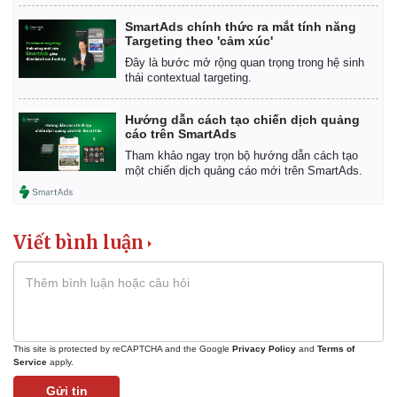
SmartAds chính thức ra mắt tính năng
Targeting theo 'cảm xúc'
Đây là bước mở rộng quan trọng trong hệ sinh
thái contextual targeting.
Hướng dẫn cách tạo chiến dịch quảng
cáo trên SmartAds
Sức khỏe
Đời sống
Tham khảo ngay trọn bộ hướng dẫn cách tạo
Dinh dưỡng - món ngon
Nhà đẹp
một chiến dịch quảng cáo mới trên SmartAds.
Cây thuốc
Blog
Sản phụ khoa
Tình yêu - Gia đình
Nhi khoa
Nam khoa
Viết bình luận
Làm đẹp - giảm cân
Phòng mạch online
Ăn sạch sống khỏe
This site is protected by reCAPTCHA and the Google
Privacy Policy
and
Terms of
Service
apply.
Gửi tin