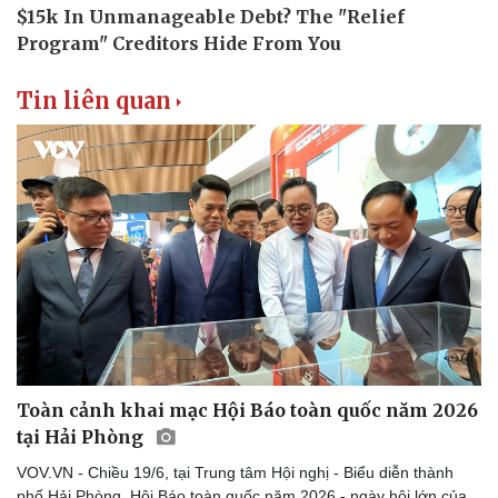
Tin liên quan
Du lịch
Podcast
Toàn cảnh khai mạc Hội Báo toàn quốc năm 2026
Tư vấn
Câu chuyện thời sự
tại Hải Phòng
Săn Tour
Đọc truyện đêm khuya
check-in
Cửa sổ tình yêu
VOV.VN - Chiều 19/6, tại Trung tâm Hội nghị - Biểu diễn thành
Kể chuyện cho bé
phố Hải Phòng, Hội Báo toàn quốc năm 2026 - ngày hội lớn của