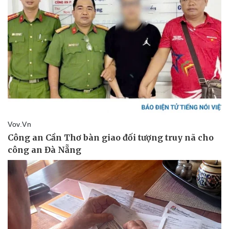
Văn hóa
Giải trí
Sân khấu - Điện ảnh
Nghệ sĩ
Văn học
Thời trang
Âm nhạc
Sao Việt
Di sản