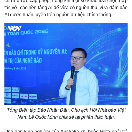
chưa được cấp phép, trong khi một số khác lựa chọn hợp
tác với các nền tảng AI để vừa có nguồn thu, vừa đảm bảo
AI được huấn luyện trên nguồn dữ liệu chính thống.
Kinh tế
Thị trường
Tổng Biên tập Báo Nhân Dân, Chủ tịch Hội Nhà báo Việt
Bất động sản
Giá vàng
Nam Lê Quốc Minh chia sẻ tại phiên thảo luận.
Khởi nghiệp
Tiêu dùng
Tỷ giá
Chứng khoán
Ông dẫn kinh nghiệm của Australia khi buộc Meta phải trả