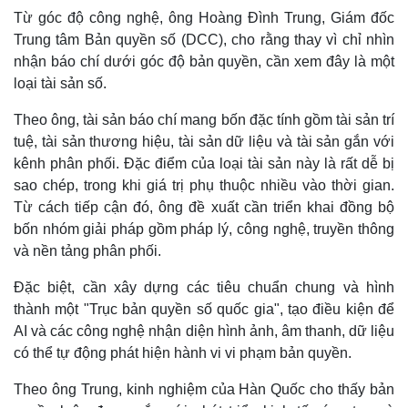
Thể thao
Ô tô - Xe máy
Từ góc độ công nghệ, ông Hoàng Đình Trung, Giám đốc
Bóng đá
Ô tô
Trung tâm Bản quyền số (DCC), cho rằng thay vì chỉ nhìn
Lịch thi đấu bóng đá
Xe máy
nhận báo chí dưới góc độ bản quyền, cần xem đây là một
Thế giới thể thao
Tư vấn
loại tài sản số.
eSports
Hậu trường
Theo ông, tài sản báo chí mang bốn đặc tính gồm tài sản trí
tuệ, tài sản thương hiệu, tài sản dữ liệu và tài sản gắn với
kênh phân phối. Đặc điểm của loại tài sản này là rất dễ bị
sao chép, trong khi giá trị phụ thuộc nhiều vào thời gian.
Từ cách tiếp cận đó, ông đề xuất cần triển khai đồng bộ
bốn nhóm giải pháp gồm pháp lý, công nghệ, truyền thông
và nền tảng phân phối.
Đặc biệt, cần xây dựng các tiêu chuẩn chung và hình
thành một "Trục bản quyền số quốc gia", tạo điều kiện để
AI và các công nghệ nhận diện hình ảnh, âm thanh, dữ liệu
có thể tự động phát hiện hành vi vi phạm bản quyền.
Theo ông Trung, kinh nghiệm của Hàn Quốc cho thấy bản