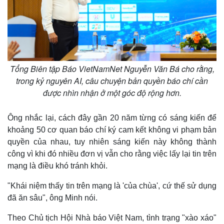
Tổng Biên tập Báo VietNamNet Nguyễn Văn Bá cho rằng,
trong kỷ nguyên AI, câu chuyện bản quyền báo chí cần
được nhìn nhận ở một góc độ rộng hơn.
Ông nhắc lại, cách đây gần 20 năm từng có sáng kiến để
khoảng 50 cơ quan báo chí ký cam kết không vi phạm bản
quyền của nhau, tuy nhiên sáng kiến này không thành
công vì khi đó nhiều đơn vị vẫn cho rằng việc lấy lại tin trên
mạng là điều khó tránh khỏi.
"Khái niệm thấy tin trên mạng là 'của chùa', cứ thế sử dụng
đã ăn sâu", ông Minh nói.
Theo Chủ tịch Hội Nhà báo Việt Nam, tình trạng "xào xáo"