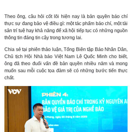
Theo ông, câu hỏi cốt lõi hiện nay là bản quyền báo chí
thực sự đang bảo vệ điều gì: một tác phẩm báo chí, một tài
sản trí tuệ hay khả năng để xã hội tiếp tục có những nguồn
thông tin đáng tin cậy trong tương lai.
Chia sẻ tại phiên thảo luận, Tổng Biên tập Báo Nhân Dân,
Chủ tịch Hội Nhà báo Việt Nam Lê Quốc Minh cho biết,
ông đã theo đuổi vấn đề bản quyền nhiều năm và mong
muốn sau mỗi cuộc tọa đàm sẽ có những bước tiến thực
chất.
Thế giới
Multimedia
Quan sát
Video
Cuộc sống đó đây
Ảnh
Hồ sơ
E-Magazine
Infographic