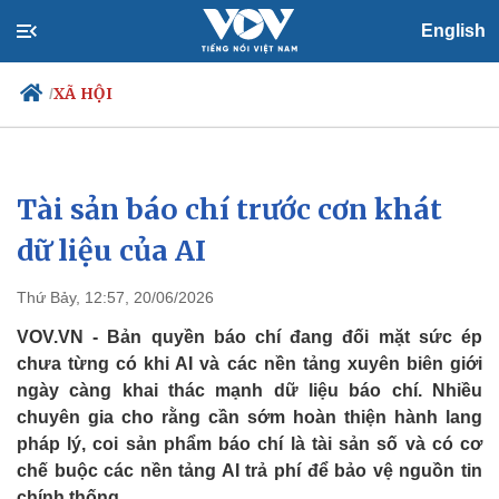
English
XÃ HỘI
/
Tài sản báo chí trước cơn khát
Chính trị
Xã hội
Đảng
Tin 24h
dữ liệu của AI
Tổ chức nhân sự
Dự báo thời tiết
Quốc hội
Giáo dục
Thứ Bảy, 12:57, 20/06/2026
Nhận diện sự thật
Dấu ấn VOV
Việc làm
VOV.VN - Bản quyền báo chí đang đối mặt sức ép
Biển đảo
chưa từng có khi AI và các nền tảng xuyên biên giới
ngày càng khai thác mạnh dữ liệu báo chí. Nhiều
chuyên gia cho rằng cần sớm hoàn thiện hành lang
pháp lý, coi sản phẩm báo chí là tài sản số và có cơ
chế buộc các nền tảng AI trả phí để bảo vệ nguồn tin
chính thống.