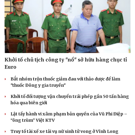
Khởi tố chủ tịch công ty "nổ" sở hữu hàng chục tỉ
Euro
Bắt nhóm trộn thuốc giảm đau với thảo dược để làm
"thuốc Đông y gia truyền"
Khởi tố đối tượng vận chuyển trái phép gần 50 tấn hàng
hóa qua biên giới
Lật tẩy hành vi xâm phạm bản quyền của Vũ Phi Điệp –
“ông trùm” Việt KTV
Truy tố tài xế xe tải vụ nữ sinh tử vong ở Vĩnh Long