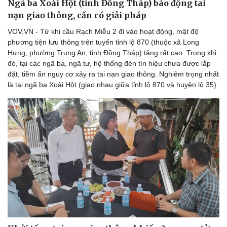
Ngã ba Xoài Hột (tỉnh Đồng Tháp) báo động tai
Thể thao
Ô tô - Xe máy
nạn giao thông, cần có giải pháp
Bóng đá
Ô tô
VOV.VN - Từ khi cầu Rạch Miễu 2 đi vào hoạt động, mật độ
Lịch thi đấu bóng đá
Xe máy
phương tiện lưu thông trên tuyến tỉnh lộ 870 (thuộc xã Long
Thế giới thể thao
Tư vấn
Hưng, phường Trung An, tỉnh Đồng Tháp) tăng rất cao. Trong khi
eSports
đó, tại các ngã ba, ngã tư, hệ thống đèn tín hiệu chưa được lắp
Hậu trường
đặt, tiềm ẩn nguy cơ xảy ra tai nạn giao thông. Nghiêm trọng nhất
là tại ngã ba Xoài Hột (giao nhau giữa tỉnh lộ 870 và huyện lộ 35).