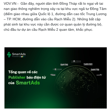
VOV.VN - Gần đây, người dân tỉnh Đồng Tháp rất lo ngại về tai
nạn giao thông nghiêm trọng xảy ra tại khu vực ngã tư Đồng Tâm
(điểm giao nhau giữa Quốc lộ 1, đường dẫn cao tốc Trung Lương
– TP. HCM, đường dẫn vào cầu Rạch Miễu 2). Những bất cập
phát sinh tại khu vực này cần được cơ quan quản lý đường bộ,
chủ đầu tư dự án cầu Rạch Miễu 2 quan tâm, khắc phục.