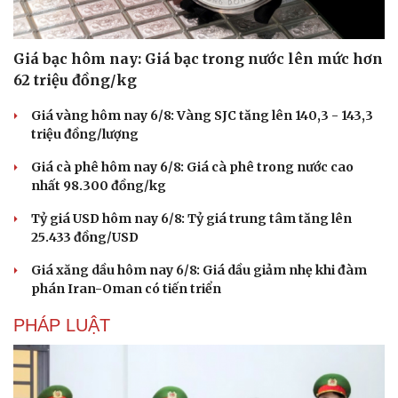
Giá bạc hôm nay: Giá bạc trong nước lên mức hơn
62 triệu đồng/kg
Giá vàng hôm nay 6/8: Vàng SJC tăng lên 140,3 - 143,3
triệu đồng/lượng
Giá cà phê hôm nay 6/8: Giá cà phê trong nước cao
nhất 98.300 đồng/kg
Tỷ giá USD hôm nay 6/8: Tỷ giá trung tâm tăng lên
25.433 đồng/USD
Văn hóa
Giải trí
Giá xăng dầu hôm nay 6/8: Giá dầu giảm nhẹ khi đàm
Sân khấu - Điện ảnh
Nghệ sĩ
phán Iran-Oman có tiến triển
Văn học
Thời trang
PHÁP LUẬT
Âm nhạc
Sao Việt
Di sản