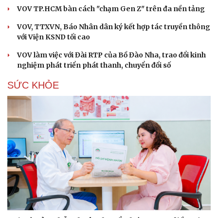
VOV TP.HCM bàn cách "chạm Gen Z" trên đa nền tảng
VOV, TTXVN, Báo Nhân dân ký kết hợp tác truyền thông
với Viện KSND tối cao
VOV làm việc với Đài RTP của Bồ Đào Nha, trao đổi kinh
nghiệm phát triển phát thanh, chuyển đổi số
SỨC KHỎE