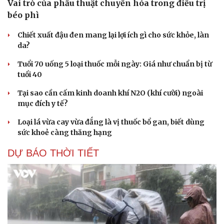
Vai trò của phẫu thuật chuyển hóa trong điều trị
béo phì
Chiết xuất đậu đen mang lại lợi ích gì cho sức khỏe, làn
da?
Tuổi 70 uống 5 loại thuốc mỗi ngày: Giá như chuẩn bị từ
tuổi 40
Tại sao cần cấm kinh doanh khí N2O (khí cười) ngoài
mục đích y tế?
Loại lá vừa cay vừa đắng là vị thuốc bổ gan, biết dùng
sức khoẻ càng thăng hạng
DỰ BÁO THỜI TIẾT