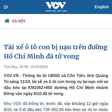
English
XÃ HỘI
/
Tài xế ô tô con bị nạn trên đường
Chính trị
Xã hội
Đảng
Tin 24h
Hồ Chí Minh đã tử vong
Tổ chức nhân sự
Dự báo thời tiết
Quốc hội
Giáo dục
Thứ Bảy, 10:09, 11/10/2025
Nhận diện sự thật
Dấu ấn VOV
Việc làm
VOV.VN - Thông tin từ UBND xã Cồn Tiên, tỉnh Quảng
Biển đảo
Trị sáng 11/10, tài xế xe ô tô con trong vụ tai nạn với xe
đầu kéo tại KM1062+950 đường Hồ Chí Minh nhánh
Đông vào ngày 6/10 đã tử vong.
Như VOV đã thông tin,
trước đó, vào khoảng 12 giờ ngày
6/10, xe ô tô đầu kéo 73F-002.85 kéo theo sơ mi rơ moóc