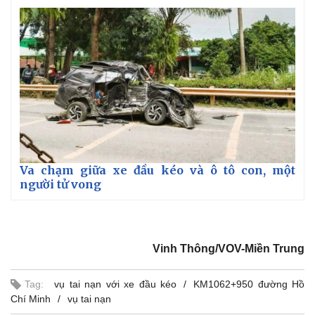
Va chạm giữa xe đầu kéo và ô tô con, một
người tử vong
Vinh Thông/VOV-Miền Trung
Tag:
vụ tai nạn với xe đầu kéo
KM1062+950 đường Hồ
Chí Minh
vụ tai nạn