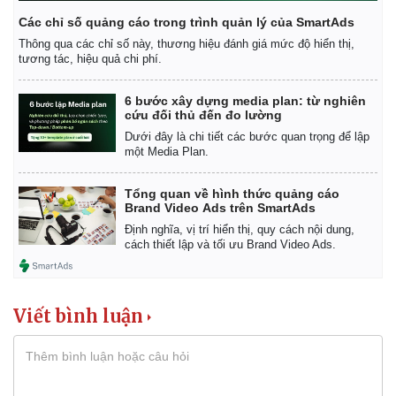
Các chỉ số quảng cáo trong trình quản lý của SmartAds
Thông qua các chỉ số này, thương hiệu đánh giá mức độ hiển thị,
tương tác, hiệu quả chi phí.
6 bước xây dựng media plan: từ nghiên
cứu đối thủ đến đo lường
Dưới đây là chi tiết các bước quan trọng để lập
một Media Plan.
Tổng quan về hình thức quảng cáo
Brand Video Ads trên SmartAds
Định nghĩa, vị trí hiển thị, quy cách nội dung,
cách thiết lập và tối ưu Brand Video Ads.
Kinh tế
Thị trường
Viết bình luận
Bất động sản
Giá vàng
Khởi nghiệp
Tiêu dùng
Tỷ giá
Chứng khoán