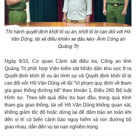
Thi hành quyết định khởi tố vụ án, khởi tố bị can đối với Hồ
Văn Dũng, tài xế điều khiển xe đầu kéo- Ảnh Công an
Quảng Trị
Ngày 9/10, Cơ quan Cảnh sát điều tra, Công an tỉnh
Quảng Trị phối hợp Viện kiểm sát Nhân dân khu vực 8 ra
Quyết định khởi tố vụ án hình sự và Quyết định khởi tố bị
can đối với Hồ Văn Dũng về tội “Vi phạm quy định về tham
Thế giới
Multimedia
gia giao thông đường bộ” theo khoản 1, Điều 260 Bộ luật
Quan sát
Video
Hình sự. Theo kết quả điều tra ban đầu, trong quá trình
Cuộc sống đó đây
Ảnh
tham gia giao thông, tài xế Hồ Văn Dũng không quan sát,
Hồ sơ
E-Magazine
không giảm tốc độ hoặc dừng lại để đảm bảo an toàn khi
Infographic
đến vị trí có biển cảnh báo nguy hiểm và nơi đường bộ
giao nhau, dẫn đến vụ tai nạn nghiêm trọng.