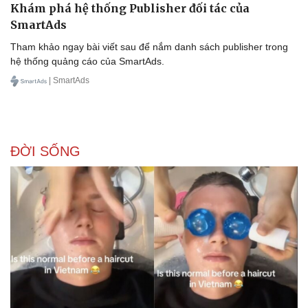
Khám phá hệ thống Publisher đối tác của
SmartAds
Tham khảo ngay bài viết sau để nắm danh sách publisher trong
hệ thống quảng cáo của SmartAds.
Doanh nghiệp
Công nghệ
| SmartAds
Thông tin doanh nghiệp
Sành điệu
Doanh nghiệp 24h
Tin Công nghệ
Doanh nhân
Trải nghiệm
Vì cộng đồng
Chuyển đổi số
ĐỜI SỐNG