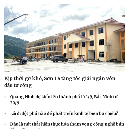
Sức khỏe
Đời sống
Dinh dưỡng - món ngon
Nhà đẹp
Cây thuốc
Blog
Sản phụ khoa
Tình yêu - Gia đình
Nhi khoa
Nam khoa
Kịp thời gỡ khó, Sơn La tăng tốc giải ngân vốn
Làm đẹp - giảm cân
đầu tư công
Phòng mạch online
Ăn sạch sống khỏe
Quảng Ninh dự kiến lên thành phố từ 1/9, Bắc Ninh từ
20/9
Lối đi đột phá nào để phát triển kinh tế biển ba chiều?
Đâu là nút thắt hiện thực hóa tham vọng công nghệ bán