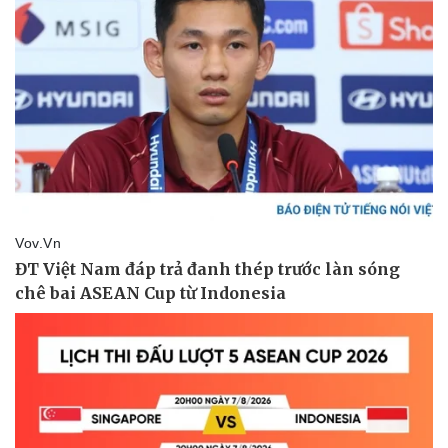
Vụ án
Vũ khí
Tin nóng
Việt Nam
Tư vấn luật
Phân tích