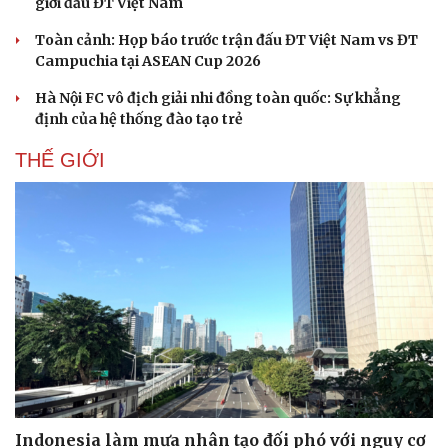
giới đấu ĐT Việt Nam
Toàn cảnh: Họp báo trước trận đấu ĐT Việt Nam vs ĐT
Campuchia tại ASEAN Cup 2026
Hà Nội FC vô địch giải nhi đồng toàn quốc: Sự khẳng
định của hệ thống đào tạo trẻ
THẾ GIỚI
Du lịch
Podcast
Tư vấn
Câu chuyện thời sự
Săn Tour
Đọc truyện đêm khuya
check-in
Cửa sổ tình yêu
Indonesia làm mưa nhân tạo đối phó với nguy cơ
Kể chuyện cho bé