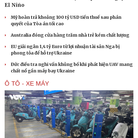
El Niño
Hạt giống tâm hồn
Mỹ hoàn trả khoảng 100 tỷ USD tiền thuế sau phán
quyết của Tòa án tối cao
Australia đóng cửa hàng trăm nhà trẻ kém chất lượng
EU giải ngân 1,4 tỷ Euro từ lợi nhuận tài sản Nga bị
phong tỏa để hỗ trợ Ukraine
Đức điều tra nghi vấn khủng bố khi phát hiện UAV mang
chất nổ gần máy bay Ukraine
Ô TÔ - XE MÁY