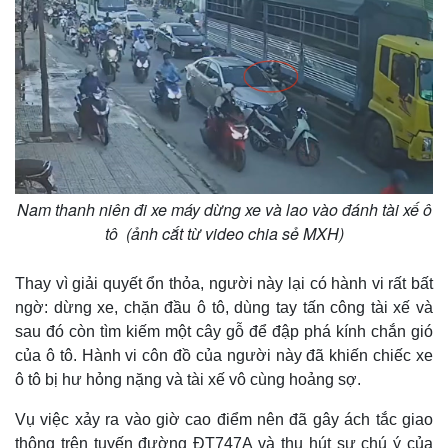
Nam thanh niên đi xe máy dừng xe và lao vào đánh tài xế ô
tô (ảnh cắt từ video chia sẻ MXH)
Thay vì giải quyết ổn thỏa, người này lại có hành vi rất bất
ngờ: dừng xe, chặn đầu ô tô, dùng tay tấn công tài xế và
sau đó còn tìm kiếm một cây gỗ để đập phá kính chắn gió
của ô tô. Hành vi côn đồ của người này đã khiến chiếc xe
Thế giới
Multimedia
ô tô bị hư hỏng nặng và tài xế vô cùng hoảng sợ.
Quan sát
Video
Cuộc sống đó đây
Ảnh
Vụ việc xảy ra vào giờ cao điểm nên đã gây ách tắc giao
Hồ sơ
E-Magazine
thông trên tuyến đường ĐT747A và thu hút sự chú ý của