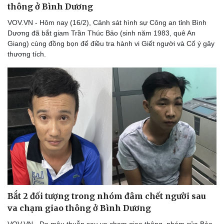
thông ở Bình Dương
Âm nhạc
Sao Việt
Di sản
VOV.VN - Hôm nay (16/2), Cảnh sát hình sự Công an tỉnh Bình
Dương đã bắt giam Trần Thúc Bảo (sinh năm 1983, quê An
Giang) cùng đồng bọn để điều tra hành vi Giết người và Cố ý gây
thương tích.
Bắt 2 đối tượng trong nhóm đâm chết người sau
va chạm giao thông ở Bình Dương
VOV.VN - Do mâu thuẫn sau va chạm giao thông, nhóm của Bảo