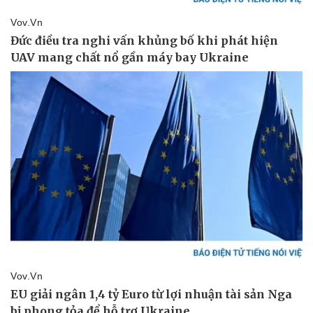
Thể thao
Ô tô - Xe máy
Bóng đá
Ô tô
Lịch thi đấu bóng đá
Xe máy
Thế giới thể thao
Tư vấn
eSports
Hậu trường