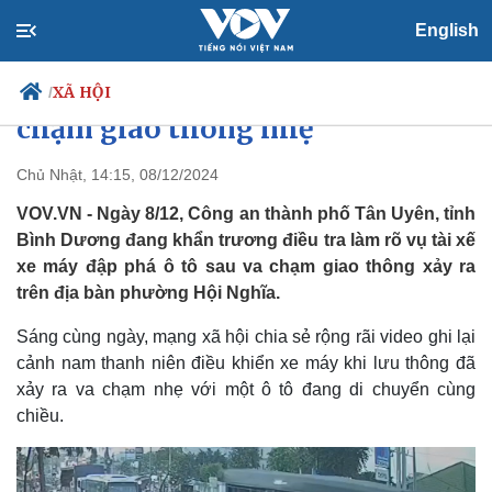
English
Tài xế xe máy ở Bình Dương
hành hung, đập phá ô tô sau va
XÃ HỘI
/
chạm giao thông nhẹ
Chủ Nhật, 14:15, 08/12/2024
Chính trị
Xã hội
VOV.VN - Ngày 8/12, Công an thành phố Tân Uyên, tỉnh
Đảng
Tin 24h
Bình Dương đang khẩn trương điều tra làm rõ vụ tài xế
Tổ chức nhân sự
Dự báo thời tiết
xe máy đập phá ô tô sau va chạm giao thông xảy ra
Quốc hội
Giáo dục
trên địa bàn phường Hội Nghĩa.
Nhận diện sự thật
Dấu ấn VOV
Việc làm
Sáng cùng ngày, mạng xã hội chia sẻ rộng rãi video ghi lại
Biển đảo
cảnh nam thanh niên điều khiển xe máy khi lưu thông đã
xảy ra va chạm nhẹ với một ô tô đang di chuyển cùng
chiều.