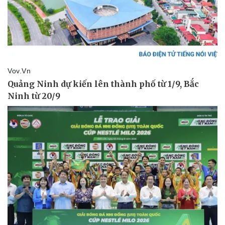
Sức khỏe
Đời sống
Dinh dưỡng - món ngon
Nhà đẹp
Cây thuốc
Blog
Sản phụ khoa
Tình yêu - Gia đình
Nhi khoa
Nam khoa
Làm đẹp - giảm cân
Phòng mạch online
Ăn sạch sống khỏe