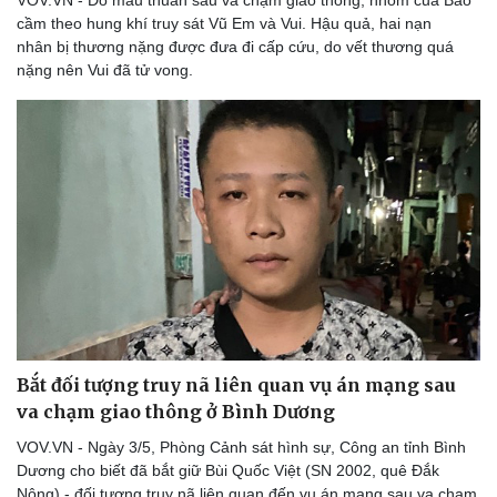
cầm theo hung khí truy sát Vũ Em và Vui. Hậu quả, hai nạn
nhân bị thương nặng được đưa đi cấp cứu, do vết thương quá
nặng nên Vui đã tử vong.
Du lịch
Podcast
Tư vấn
Câu chuyện thời sự
Săn Tour
Đọc truyện đêm khuya
check-in
Cửa sổ tình yêu
Kể chuyện cho bé
Hạt giống tâm hồn
Bắt đối tượng truy nã liên quan vụ án mạng sau
va chạm giao thông ở Bình Dương
VOV.VN - Ngày 3/5, Phòng Cảnh sát hình sự, Công an tỉnh Bình
Dương cho biết đã bắt giữ Bùi Quốc Việt (SN 2002, quê Đắk
Nông) - đối tượng truy nã liên quan đến vụ án mạng sau va chạm