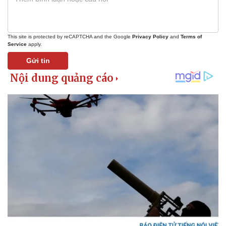
This site is protected by reCAPTCHA and the Google
Privacy Policy
and
Terms of
Service
apply.
Gửi tin
Pháp luật
Quân sự - Quốc phòng
Vụ án
Vũ khí
Tin nóng
Việt Nam
Tư vấn luật
Phân tích