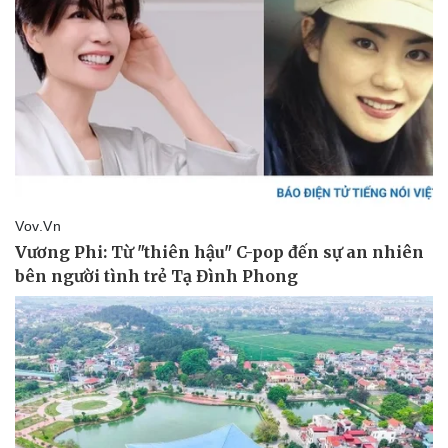
Doanh nghiệp
Công nghệ
Thông tin doanh nghiệp
Sành điệu
Doanh nghiệp 24h
Tin Công nghệ
Doanh nhân
Trải nghiệm
Vì cộng đồng
Chuyển đổi số