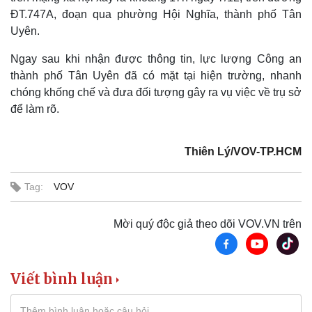
ĐT.747A, đoạn qua phường Hội Nghĩa, thành phố Tân
Uyên.
Kinh tế
Thị trường
Bất động sản
Giá vàng
Ngay sau khi nhận được thông tin, lực lượng Công an
Khởi nghiệp
Tiêu dùng
thành phố Tân Uyên đã có mặt tại hiện trường, nhanh
Tỷ giá
chóng khống chế và đưa đối tượng gây ra vụ việc về trụ sở
Chứng khoán
để làm rõ.
Giá cà phê
Thiên Lý/VOV-TP.HCM
Tag:
VOV
Mời quý độc giả theo dõi VOV.VN trên
Viết bình luận