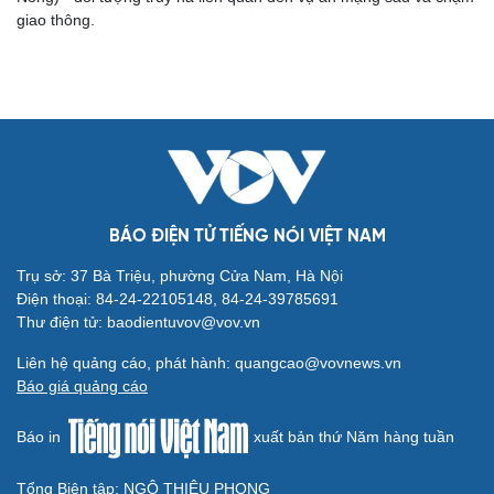
giao thông.
BÁO ĐIỆN TỬ TIẾNG NÓI VIỆT NAM
Cải chính
Trụ sở: 37 Bà Triệu, phường Cửa Nam, Hà Nội
Điện thoại: 84-24-22105148, 84-24-39785691
Thư điện tử: baodientuvov@vov.vn
Liên hệ quảng cáo, phát hành: quangcao@vovnews.vn
Báo giá quảng cáo
Báo in
xuất bản thứ Năm hàng tuần
Tổng Biên tập: NGÔ THIỆU PHONG