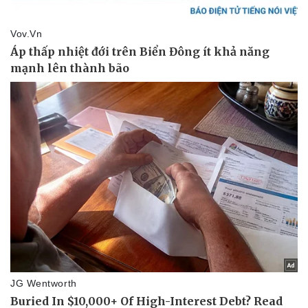
Pháp luật
Quân sự - Quốc phòng
Vụ án
Vũ khí
Tin nóng
Việt Nam
Tư vấn luật
Phân tích