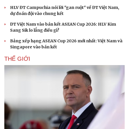
HLV ĐT Campuchia nói lời "gan ruột" về ĐT Việt Nam,
dự đoán đội vào chung kết
ĐT Việt Nam vào bán kết ASEAN Cup 2026: HLV Kim
Sang Sik lo lắng điều gì?
Bảng xếp hạng ASEAN Cup 2026 mới nhất: Việt Nam và
Văn hóa
Giải trí
Singapore vào bán kết
Sân khấu - Điện ảnh
Nghệ sĩ
THẾ GIỚI
Văn học
Thời trang
Âm nhạc
Sao Việt
Di sản