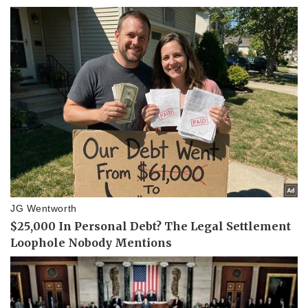
Kinh tế
Thị trường
Bất động sản
Giá vàng
Khởi nghiệp
Tiêu dùng
Tỷ giá
Chứng khoán
Giá cà phê