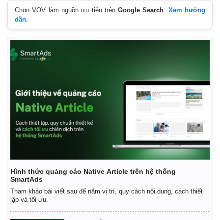
Chọn VOV làm nguồn ưu tiên trên
Google Search
.
Xem hướng
dẫn.
Thế giới
Multimedia
Quan sát
Video
Cuộc sống đó đây
Ảnh
Hồ sơ
E-Magazine
Hình thức quảng cáo Native Article trên hệ thống
Infographic
SmartAds
Tham khảo bài viết sau để nắm vị trí, quy cách nội dung, cách thiết
lập và tối ưu.