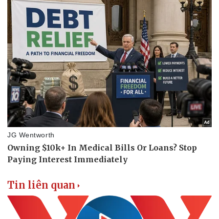
Pháp luật
Quân sự - Quốc phòng
Vụ án
Vũ khí
Tin nóng
Việt Nam
Tư vấn luật
Phân tích
Tin liên quan