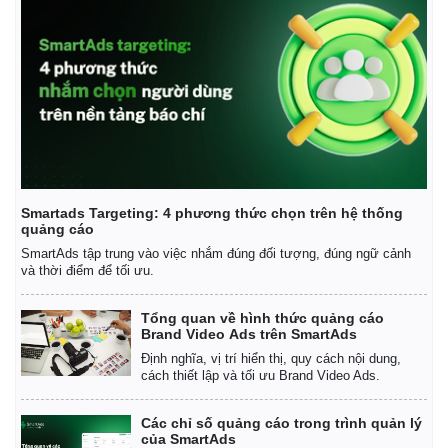
Thế giới
Multimedia
Quan sát
Video
Cuộc sống đó đây
Ảnh
Smartads Targeting: 4 phương thức chọn trên hệ thống
quảng cáo
Hồ sơ
E-Magazine
Infographic
SmartAds tập trung vào việc nhắm đúng đối tượng, đúng ngữ cảnh
và thời điểm để tối ưu.
Tổng quan về hình thức quảng cáo
Brand Video Ads trên SmartAds
Định nghĩa, vị trí hiển thị, quy cách nội dung,
cách thiết lập và tối ưu Brand Video Ads.
Các chỉ số quảng cáo trong trình quản lý
của SmartAds