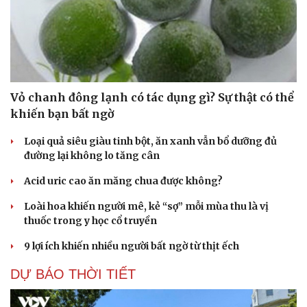
Vỏ chanh đông lạnh có tác dụng gì? Sự thật có thể
khiến bạn bất ngờ
Loại quả siêu giàu tinh bột, ăn xanh vẫn bổ dưỡng đủ
đường lại không lo tăng cân
Acid uric cao ăn măng chua được không?
Loài hoa khiến người mê, kẻ “sợ” mỗi mùa thu là vị
thuốc trong y học cổ truyền
9 lợi ích khiến nhiều người bất ngờ từ thịt ếch
DỰ BÁO THỜI TIẾT