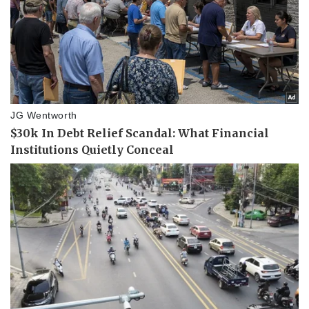
Kinh tế
Thị trường
Bất động sản
Giá vàng
Khởi nghiệp
Tiêu dùng
Tỷ giá
Chứng khoán
Giá cà phê