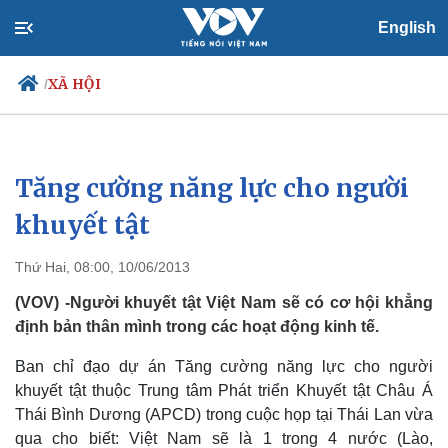
English
XÃ HỘI
/
Tăng cường năng lực cho người
Chính trị
Xã hội
Đảng
Tin 24h
khuyết tật
Tổ chức nhân sự
Dự báo thời tiết
Quốc hội
Giáo dục
Thứ Hai, 08:00, 10/06/2013
Nhận diện sự thật
Dấu ấn VOV
Việc làm
(VOV) -Người khuyết tật Việt Nam sẽ có cơ hội khẳng
Biển đảo
định bản thân mình trong các hoạt động kinh tế.
Ban chỉ đạo dự án Tăng cường năng lực cho người
khuyết tật thuộc Trung tâm Phát triển Khuyết tật Châu Á
Thái Bình Dương (APCD) trong cuộc họp tại Thái Lan vừa
qua cho biết: Việt Nam sẽ là 1 trong 4 nước (Lào,