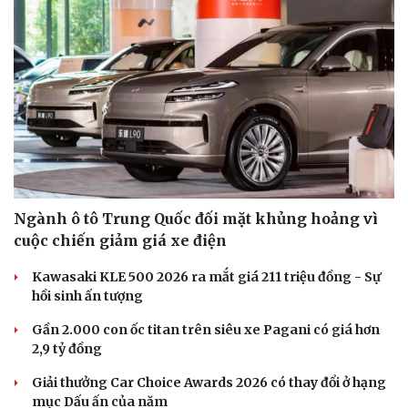
Du lịch
Podcast
Ngành ô tô Trung Quốc đối mặt khủng hoảng vì
Tư vấn
Câu chuyện thời sự
cuộc chiến giảm giá xe điện
Săn Tour
Đọc truyện đêm khuya
check-in
Cửa sổ tình yêu
Kawasaki KLE 500 2026 ra mắt giá 211 triệu đồng - Sự
Kể chuyện cho bé
hồi sinh ấn tượng
Hạt giống tâm hồn
Gần 2.000 con ốc titan trên siêu xe Pagani có giá hơn
2,9 tỷ đồng
Giải thưởng Car Choice Awards 2026 có thay đổi ở hạng
mục Dấu ấn của năm