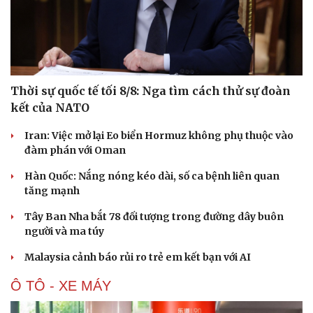
Thời sự quốc tế tối 8/8: Nga tìm cách thử sự đoàn
kết của NATO
Iran: Việc mở lại Eo biển Hormuz không phụ thuộc vào
đàm phán với Oman
Hàn Quốc: Nắng nóng kéo dài, số ca bệnh liên quan
tăng mạnh
Tây Ban Nha bắt 78 đối tượng trong đường dây buôn
người và ma túy
Malaysia cảnh báo rủi ro trẻ em kết bạn với AI
Ô TÔ - XE MÁY