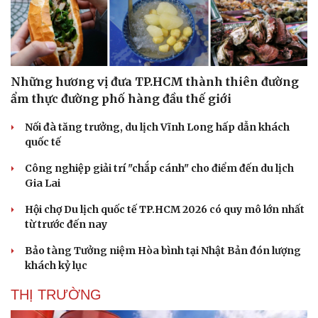
Những hương vị đưa TP.HCM thành thiên đường
ẩm thực đường phố hàng đầu thế giới
Nối đà tăng trưởng, du lịch Vĩnh Long hấp dẫn khách
quốc tế
Công nghiệp giải trí "chắp cánh" cho điểm đến du lịch
Gia Lai
Sức khỏe
Đời sống
Hội chợ Du lịch quốc tế TP.HCM 2026 có quy mô lớn nhất
Dinh dưỡng - món ngon
Nhà đẹp
từ trước đến nay
Cây thuốc
Blog
Sản phụ khoa
Tình yêu - Gia đình
Bảo tàng Tưởng niệm Hòa bình tại Nhật Bản đón lượng
Nhi khoa
khách kỷ lục
Nam khoa
THỊ TRƯỜNG
Làm đẹp - giảm cân
Phòng mạch online