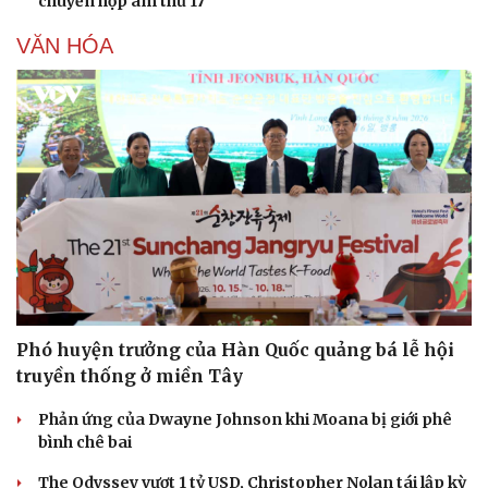
chuyển hợp âm thứ 17
VĂN HÓA
Phó huyện trưởng của Hàn Quốc quảng bá lễ hội
truyền thống ở miền Tây
Doanh nghiệp
Công nghệ
Thông tin doanh nghiệp
Sành điệu
Phản ứng của Dwayne Johnson khi Moana bị giới phê
Doanh nghiệp 24h
Tin Công nghệ
bình chê bai
Doanh nhân
Trải nghiệm
Vì cộng đồng
Chuyển đổi số
The Odyssey vượt 1 tỷ USD, Christopher Nolan tái lập kỳ