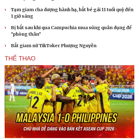
Tạm giam cha dượng hành hạ, bắt bé gái 11 tuổi quỳ đến
1 giờ sáng
Bị bắt sau khi qua Campuchia mua súng quân dụng để
"phòng thân"
Bắt giam nữ TikToker Phượng Nguyễn
THỂ THAO
Văn hóa
Giải trí
Sân khấu - Điện ảnh
Nghệ sĩ
Văn học
Thời trang
Âm nhạc
Sao Việt
Di sản