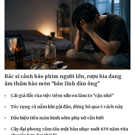
Bác sĩ cảnh báo phim người lớn, rượu bia đang
âm thầm bào mòn "bản lĩnh đàn ông"
Cái giá đắt của việc tiêm silicon làm to "cậu nhỏ"
Tóc rụng cả nắm khi gội đầu, đừng bỏ qua 5 cách này
Dấu hiệu tiền mãn kinh sớm phụ nữ cần biết
Cây đại phong cầm tấu một bản nhạc suốt 639 năm vừa