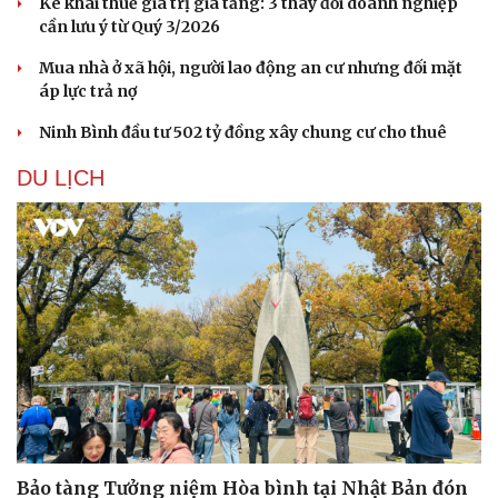
Kê khai thuế giá trị gia tăng: 3 thay đổi doanh nghiệp
cần lưu ý từ Quý 3/2026
Mua nhà ở xã hội, người lao động an cư nhưng đối mặt
áp lực trả nợ
Ninh Bình đầu tư 502 tỷ đồng xây chung cư cho thuê
Sức khỏe
Đời sống
DU LỊCH
Dinh dưỡng - món ngon
Nhà đẹp
Cây thuốc
Blog
Sản phụ khoa
Tình yêu - Gia đình
Nhi khoa
Nam khoa
Làm đẹp - giảm cân
Phòng mạch online
Ăn sạch sống khỏe
Bảo tàng Tưởng niệm Hòa bình tại Nhật Bản đón