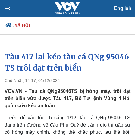
English
XÃ HỘI
/
Tàu 417 lai kéo tàu cá QNg 95046
Chính trị
Xã hội
Đảng
Tin 24h
TS trôi dạt trên biển
Tổ chức nhân sự
Dự báo thời tiết
Quốc hội
Giáo dục
Chủ Nhật, 14:17, 01/12/2024
Nhận diện sự thật
Dấu ấn VOV
Việc làm
VOV.VN - Tàu cá QNg95046TS bị hỏng máy, trôi dạt
Biển đảo
trên biển vừa được Tàu 417, Bộ Tư lệnh Vùng 4 Hải
quân cứu kéo an toàn
Trước đó vào lúc 1h sáng 1/12, tàu cá QNg 95046 TS
đang trên đường về đảo Phú Quý để tránh gió thì gặp sự
cố hỏng máy chính, không thể khắc phục, tàu thả trôi,