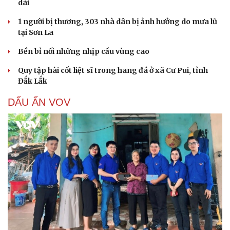
dài
1 người bị thương, 303 nhà dân bị ảnh hưởng do mưa lũ
tại Sơn La
Bền bỉ nối những nhịp cầu vùng cao
Quy tập hài cốt liệt sĩ trong hang đá ở xã Cư Pui, tỉnh
Đắk Lắk
DẤU ẤN VOV