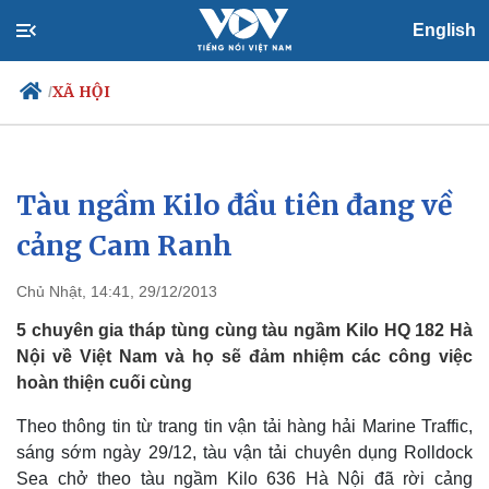
English
XÃ HỘI
/
Tàu ngầm Kilo đầu tiên đang về
Chính trị
Xã hội
Đảng
Tin 24h
cảng Cam Ranh
Tổ chức nhân sự
Dự báo thời tiết
Quốc hội
Giáo dục
Chủ Nhật, 14:41, 29/12/2013
Nhận diện sự thật
Dấu ấn VOV
Việc làm
5 chuyên gia tháp tùng cùng tàu ngầm Kilo HQ 182 Hà
Biển đảo
Nội về Việt Nam và họ sẽ đảm nhiệm các công việc
hoàn thiện cuối cùng
Theo thông tin từ trang tin vận tải hàng hải Marine Traffic,
sáng sớm ngày 29/12, tàu vận tải chuyên dụng Rolldock
Sea chở theo tàu ngầm Kilo 636 Hà Nội đã rời cảng