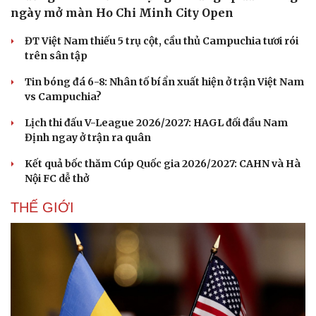
ngày mở màn Ho Chi Minh City Open
ĐT Việt Nam thiếu 5 trụ cột, cầu thủ Campuchia tươi rói
trên sân tập
Tin bóng đá 6-8: Nhân tố bí ẩn xuất hiện ở trận Việt Nam
vs Campuchia?
Lịch thi đấu V-League 2026/2027: HAGL đối đầu Nam
Định ngay ở trận ra quân
Kết quả bốc thăm Cúp Quốc gia 2026/2027: CAHN và Hà
Nội FC dễ thở
THẾ GIỚI
Du lịch
Podcast
Tư vấn
Câu chuyện thời sự
Săn Tour
Đọc truyện đêm khuya
check-in
Cửa sổ tình yêu
Kể chuyện cho bé