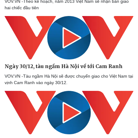
VOV.VN -Theo kế hoạch, năm 2013 Việt Nam sẽ nhận bàn giao
Thể thao
Ô tô - Xe máy
hai chiếc đầu tiên
Bóng đá
Ô tô
Lịch thi đấu bóng đá
Xe máy
Thế giới thể thao
Tư vấn
eSports
Hậu trường
Ngày 30/12, tàu ngầm Hà Nội về tới Cam Ranh
VOV.VN -Tàu ngầm Hà Nội sẽ được chuyển giao cho Việt Nam tại
vịnh Cam Ranh vào ngày 30/12.