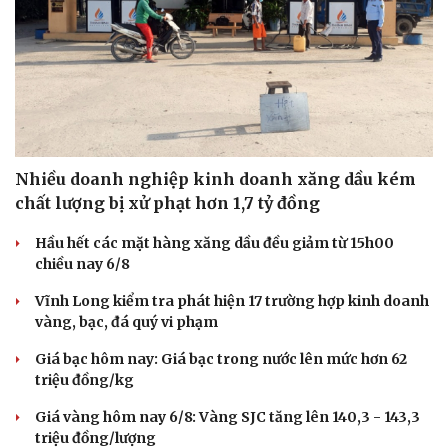
Nhiều doanh nghiệp kinh doanh xăng dầu kém
chất lượng bị xử phạt hơn 1,7 tỷ đồng
Hầu hết các mặt hàng xăng dầu đều giảm từ 15h00
chiều nay 6/8
Văn hóa
Giải trí
Vĩnh Long kiểm tra phát hiện 17 trường hợp kinh doanh
vàng, bạc, đá quý vi phạm
Sân khấu - Điện ảnh
Nghệ sĩ
Văn học
Thời trang
Giá bạc hôm nay: Giá bạc trong nước lên mức hơn 62
Âm nhạc
Sao Việt
triệu đồng/kg
Di sản
Giá vàng hôm nay 6/8: Vàng SJC tăng lên 140,3 - 143,3
triệu đồng/lượng