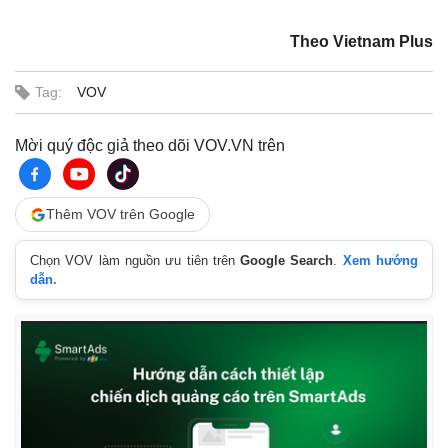
Theo Vietnam Plus
Tag:
VOV
Mời quý độc giả theo dõi VOV.VN trên
Thêm VOV trên Google
Chọn VOV làm nguồn ưu tiên trên
Google Search
.
Xem hướng
dẫn.
Thế giới
Multimedia
Quan sát
Video
Cuộc sống đó đây
Ảnh
Hồ sơ
E-Magazine
Infographic