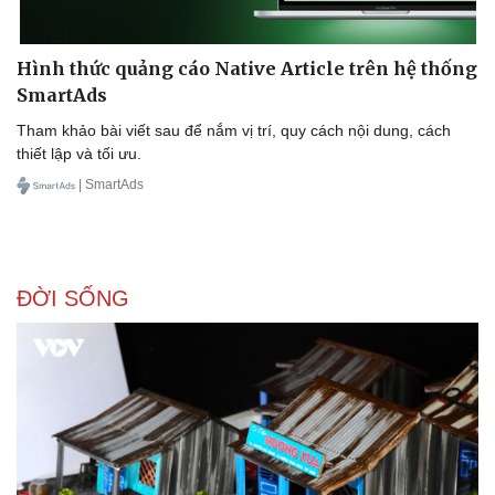
Hình thức quảng cáo Native Article trên hệ thống
SmartAds
Doanh nghiệp
Công nghệ
Tham khảo bài viết sau để nắm vị trí, quy cách nội dung, cách
Thông tin doanh nghiệp
Sành điệu
thiết lập và tối ưu.
Doanh nghiệp 24h
Tin Công nghệ
Doanh nhân
Trải nghiệm
| SmartAds
Vì cộng đồng
Chuyển đổi số
ĐỜI SỐNG