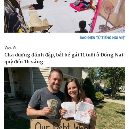
Kinh tế
Thị trường
Bất động sản
Giá vàng
Khởi nghiệp
Tiêu dùng
Tỷ giá
Chứng khoán