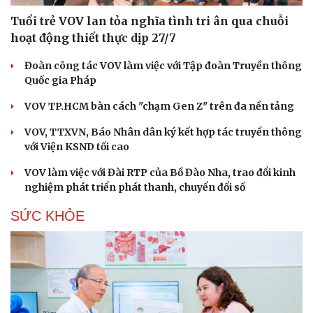
Tuổi trẻ VOV lan tỏa nghĩa tình tri ân qua chuỗi
hoạt động thiết thực dịp 27/7
Đoàn công tác VOV làm việc với Tập đoàn Truyền thông
Quốc gia Pháp
VOV TP.HCM bàn cách "chạm Gen Z" trên đa nền tảng
VOV, TTXVN, Báo Nhân dân ký kết hợp tác truyền thông
với Viện KSND tối cao
VOV làm việc với Đài RTP của Bồ Đào Nha, trao đổi kinh
nghiệm phát triển phát thanh, chuyển đổi số
SỨC KHỎE