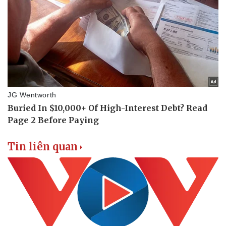
Vụ án
Vũ khí
Tin nóng
Việt Nam
Tư vấn luật
Phân tích
Tin liên quan