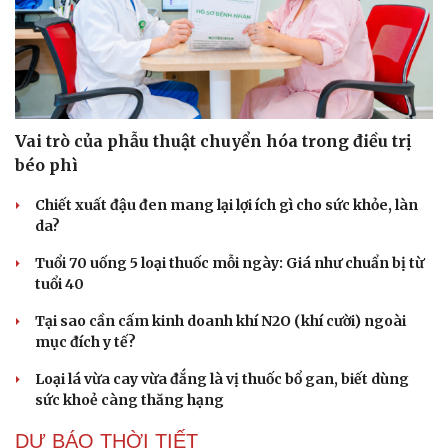
Vai trò của phẫu thuật chuyển hóa trong điều trị
béo phì
Chiết xuất đậu đen mang lại lợi ích gì cho sức khỏe, làn
da?
Tuổi 70 uống 5 loại thuốc mỗi ngày: Giá như chuẩn bị từ
tuổi 40
Tại sao cần cấm kinh doanh khí N2O (khí cười) ngoài
mục đích y tế?
Loại lá vừa cay vừa đắng là vị thuốc bổ gan, biết dùng
sức khoẻ càng thăng hạng
DỰ BÁO THỜI TIẾT