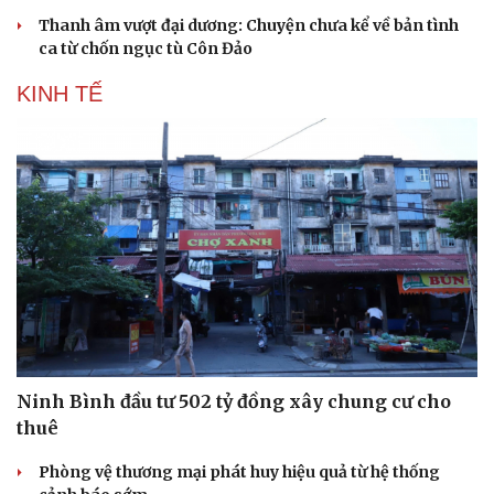
Thanh âm vượt đại dương: Chuyện chưa kể về bản tình
ca từ chốn ngục tù Côn Đảo
KINH TẾ
Sức khỏe
Đời sống
Dinh dưỡng - món ngon
Nhà đẹp
Cây thuốc
Blog
Sản phụ khoa
Tình yêu - Gia đình
Nhi khoa
Nam khoa
Làm đẹp - giảm cân
Phòng mạch online
Ăn sạch sống khỏe
Ninh Bình đầu tư 502 tỷ đồng xây chung cư cho
thuê
Phòng vệ thương mại phát huy hiệu quả từ hệ thống