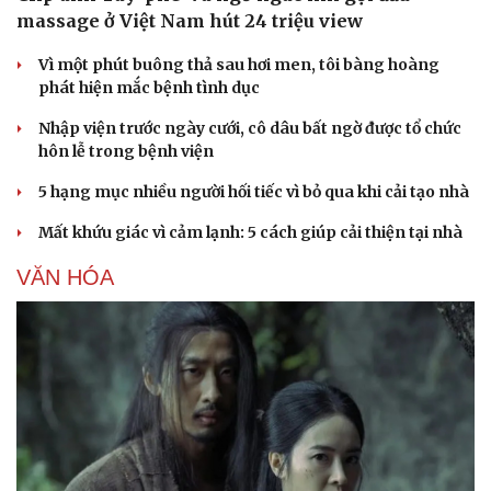
Doanh nghiệp
Công nghệ
massage ở Việt Nam hút 24 triệu view
Thông tin doanh nghiệp
Sành điệu
Vì một phút buông thả sau hơi men, tôi bàng hoàng
Doanh nghiệp 24h
Tin Công nghệ
phát hiện mắc bệnh tình dục
Doanh nhân
Trải nghiệm
Vì cộng đồng
Chuyển đổi số
Nhập viện trước ngày cưới, cô dâu bất ngờ được tổ chức
hôn lễ trong bệnh viện
5 hạng mục nhiều người hối tiếc vì bỏ qua khi cải tạo nhà
Mất khứu giác vì cảm lạnh: 5 cách giúp cải thiện tại nhà
VĂN HÓA