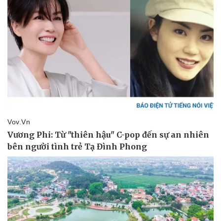
Pháp luật
Quân sự - Quốc phòng
Vụ án
Vũ khí
Tin nóng
Việt Nam
Tư vấn luật
Phân tích