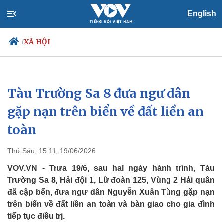
English
XÃ HỘI
/
Tàu Trường Sa 8 đưa ngư dân
Chính trị
Xã hội
Đảng
Tin 24h
gặp nạn trên biển về đất liền an
Tổ chức nhân sự
Dự báo thời tiết
toàn
Quốc hội
Giáo dục
Nhận diện sự thật
Dấu ấn VOV
Việc làm
Thứ Sáu, 15:11, 19/06/2026
Biển đảo
VOV.VN - Trưa 19/6, sau hai ngày hành trình, Tàu
Trường Sa 8, Hải đội 1, Lữ đoàn 125, Vùng 2 Hải quân
đã cập bến, đưa ngư dân Nguyễn Xuân Tùng gặp nạn
trên biển về đất liền an toàn và bàn giao cho gia đình
tiếp tục điều trị.