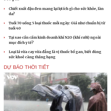
Chiết xuất đậu đen mang lại lợi ích gì cho sức khỏe, làn
da?
Tuổi 70 uống 5 loại thuốc mỗi ngày: Giá như chuẩn bị từ
tuổi 40
Tại sao cần cấm kinh doanh khí N2O (khí cười) ngoài
mục đích y tế?
Loại lá vừa cay vừa đắng là vị thuốc bổ gan, biết dùng
sức khoẻ càng thăng hạng
DỰ BÁO THỜI TIẾT