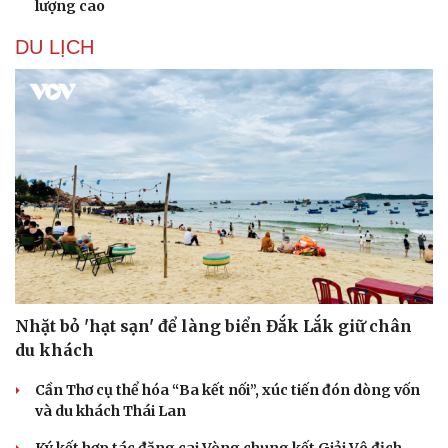
lượng cao
DU LỊCH
Sức khỏe
Đời sống
Dinh dưỡng - món ngon
Nhà đẹp
Cây thuốc
Blog
Sản phụ khoa
Tình yêu - Gia đình
Nhi khoa
Nam khoa
Làm đẹp - giảm cân
Phòng mạch online
Ăn sạch sống khỏe
Nhặt bỏ 'hạt sạn' để làng biển Đắk Lắk giữ chân
du khách
Cần Thơ cụ thể hóa “Ba kết nối”, xúc tiến đón dòng vốn
và du khách Thái Lan
Ký kết hợp tác đăng cai Vòng chung kết Giải Vô địch