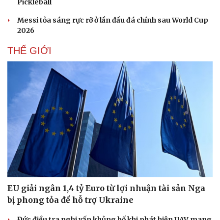
Pickleball
Messi tỏa sáng rực rỡ ở lần đầu đá chính sau World Cup
2026
THẾ GIỚI
EU giải ngân 1,4 tỷ Euro từ lợi nhuận tài sản Nga
bị phong tỏa để hỗ trợ Ukraine
Đức điều tra nghi vấn khủng bố khi phát hiện UAV mang