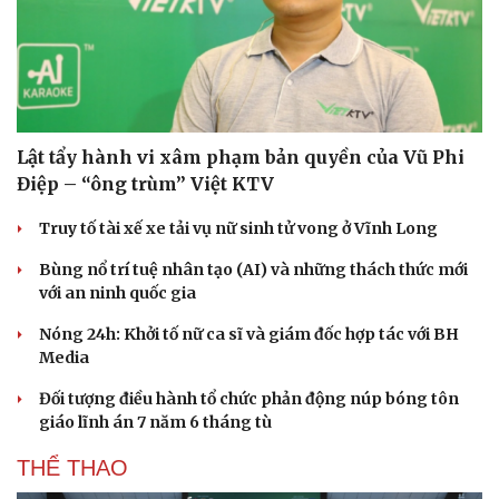
Lật tẩy hành vi xâm phạm bản quyền của Vũ Phi
Điệp – “ông trùm” Việt KTV
Văn hóa
Giải trí
Truy tố tài xế xe tải vụ nữ sinh tử vong ở Vĩnh Long
Sân khấu - Điện ảnh
Nghệ sĩ
Văn học
Thời trang
Bùng nổ trí tuệ nhân tạo (AI) và những thách thức mới
Âm nhạc
Sao Việt
với an ninh quốc gia
Di sản
Nóng 24h: Khởi tố nữ ca sĩ và giám đốc hợp tác với BH
Media
Đối tượng điều hành tổ chức phản động núp bóng tôn
giáo lĩnh án 7 năm 6 tháng tù
THỂ THAO