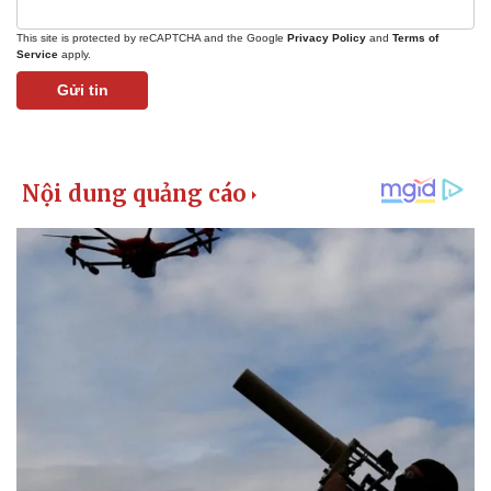
This site is protected by reCAPTCHA and the Google
Privacy Policy
and
Terms of
Service
apply.
Gửi tin
Kinh tế
Thị trường
Bất động sản
Giá vàng
Khởi nghiệp
Tiêu dùng
Tỷ giá
Chứng khoán
Giá cà phê