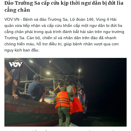
Đảo Trường Sa cấp cứu kịp thời ngư dân bị đứt lìa
cẳng chân
VOV.VN - Bệnh xá đảo Trường Sa, Lữ đoàn 146, Vùng 4 Hải
quân vừa tiếp nhận và cấp cứu khẩn cấp một ngư dân bị đứt lìa
cẳng chân phải trong quá trình đánh bắt hải sản trên ngư trường
Trường Sa. Cán bộ, chiến sĩ và nhân dân trên đảo đã nhanh
chóng hiến máu, hỗ trợ điều trị, giúp bệnh nhân vượt qua cơn
nguy kịch ban đầu.
Thể thao
Ô tô - Xe máy
Bóng đá
Ô tô
Lịch thi đấu bóng đá
Xe máy