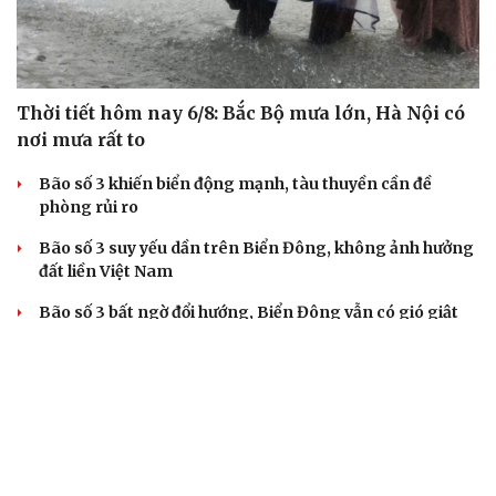
Thời tiết hôm nay 6/8: Bắc Bộ mưa lớn, Hà Nội có
nơi mưa rất to
Bão số 3 khiến biển động mạnh, tàu thuyền cần đề
phòng rủi ro
Bão số 3 suy yếu dần trên Biển Đông, không ảnh hưởng
đất liền Việt Nam
Bão số 3 bất ngờ đổi hướng, Biển Đông vẫn có gió giật
cấp 10
Bão số 3 bất ngờ gần như "đứng yên", Biển Đông tiếp
tục có gió giật cấp 10
TIN 24H