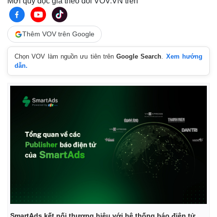
Mời quý độc giả theo dõi VOV.VN trên
Thêm VOV trên Google
Chọn VOV làm nguồn ưu tiên trên
Google Search
.
Xem hướng
dẫn.
SmartAds kết nối thương hiệu với hệ thống báo điện tử