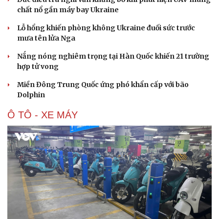
chất nổ gần máy bay Ukraine
Lỗ hổng khiến phòng không Ukraine đuối sức trước
mưa tên lửa Nga
Nắng nóng nghiêm trọng tại Hàn Quốc khiến 21 trường
hợp tử vong
Miền Đông Trung Quốc ứng phó khẩn cấp với bão
Dolphin
Du lịch
Podcast
Ô TÔ - XE MÁY
Tư vấn
Câu chuyện thời sự
Săn Tour
Đọc truyện đêm khuya
check-in
Cửa sổ tình yêu
Kể chuyện cho bé
Hạt giống tâm hồn