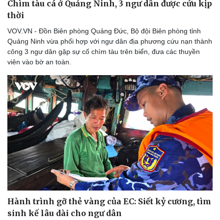
Chìm tàu cá ở Quảng Ninh, 3 ngư dân được cứu kịp
Thế giới thể thao
Tư vấn
thời
eSports
Hậu trường
VOV.VN - Đồn Biên phòng Quảng Đức, Bộ đội Biên phòng tỉnh
Quảng Ninh vừa phối hợp với ngư dân địa phương cứu nạn thành
công 3 ngư dân gặp sự cố chìm tàu trên biển, đưa các thuyền
viên vào bờ an toàn.
Hành trình gỡ thẻ vàng của EC: Siết kỷ cương, tìm
sinh kế lâu dài cho ngư dân