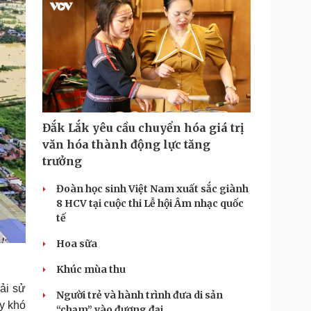
m
e
Đắk Lắk yêu cầu chuyển hóa giá trị
văn hóa thành động lực tăng
trưởng
Đoàn học sinh Việt Nam xuất sắc giành
8 HCV tại cuộc thi Lễ hội Âm nhạc quốc
tế
Hoa sữa
Khúc mùa thu
ải sử
Người trẻ và hành trình đưa di sản
y khó
“chạm” vào đương đại