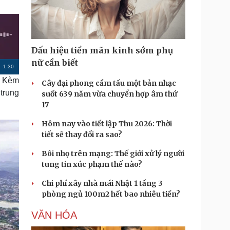
Doanh nghiệp 24h
Tin Công nghệ
Doanh nhân
Trải nghiệm
ì cộng đồng
Chuyển đổi số
Dấu hiệu tiền mãn kinh sớm phụ
u lịch
Podcast
nữ cần biết
R
-
1:30
Tư vấn
Câu chuyện thời sự
. Kèm
Săn Tour
Đọc truyện đêm khuya
Cây đại phong cầm tấu một bản nhạc
e
heck-in
Cửa sổ tình yêu
 trung
suốt 639 năm vừa chuyển hợp âm thứ
m
Kể chuyện cho bé
17
Hạt giống tâm hồn
a
Hôm nay vào tiết lập Thu 2026: Thời
i
tiết sẽ thay đổi ra sao?
n
Bôi nhọ trên mạng: Thế giới xử lý người
i
tung tin xúc phạm thế nào?
n
Chi phí xây nhà mái Nhật 1 tầng 3
g
phòng ngủ 100m2 hết bao nhiêu tiền?
T
VĂN HÓA
i