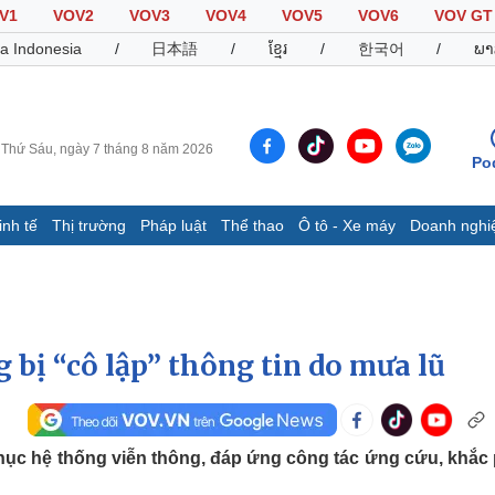
V1
VOV2
VOV3
VOV4
VOV5
VOV6
VOV GT
a Indonesia
/
日本語
/
ខ្មែរ
/
한국어
/
ພາ
Thứ Sáu, ngày 7 tháng 8 năm 2026
Po
inh tế
Thị trường
Pháp luật
Thể thao
Ô tô - Xe máy
Doanh nghi
Thế giới
Multimedia
K
Quan sát
Video
B
Cuộc sống đó đây
Ảnh
K
Hồ sơ
E-Magazine
 bị “cô lập” thông tin do mưa lũ
Infographic
Thể thao
Ô tô - Xe máy
D
hục hệ thống viễn thông, đáp ứng công tác ứng cứu, khắc
Bóng đá
Ô tô
T