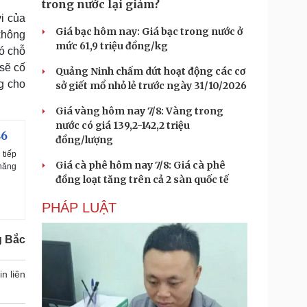
trong nước lại giảm?
vi của
Giá bạc hôm nay: Giá bạc trong nước ở
không
mức 61,9 triệu đồng/kg
có chỗ
 sẽ cố
Quảng Ninh chấm dứt hoạt động các cơ
g cho
sở giết mổ nhỏ lẻ trước ngày 31/10/2026
Giá vàng hôm nay 7/8: Vàng trong
nước có giá 139,2-142,2 triệu
86
đồng/lượng
 tiếp
Giá cà phê hôm nay 7/8: Giá cà phê
 năng
đồng loạt tăng trên cả 2 sàn quốc tế
PHÁP LUẬT
g Bắc
in liên