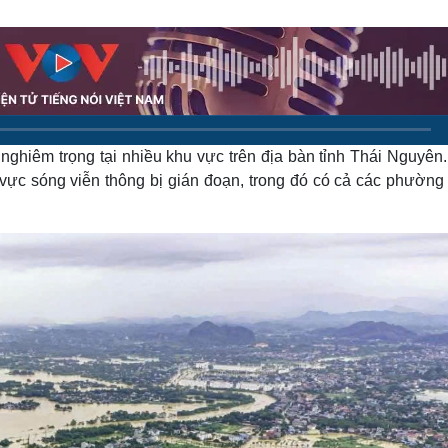
Lịch thi đấu bóng đá
Xe máy
Thế giới thể thao
Tư vấn
eSports
V
Hậu trường
Văn hóa
Giải trí
D
Sân khấu - Điện ảnh
Nghệ sĩ
nghiêm trọng tại nhiều khu vực trên địa bàn tỉnh Thái Nguyên
Văn học
Thời trang
Âm nhạc
Sao Việt
c
u vực sóng viễn thông bị gián đoạn, trong đó có cả các phường
Di sản