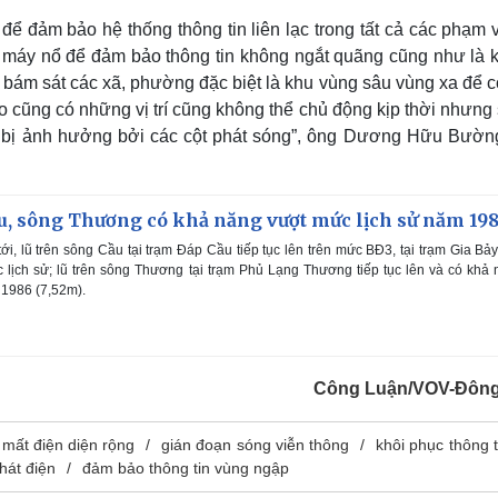
 để đảm bảo hệ thống thông tin liên lạc trong tất cả các phạm 
nh máy nổ để đảm bảo thông tin không ngắt quãng cũng như là 
ải bám sát các xã, phường đặc biệt là khu vùng sâu vùng xa để 
ão cũng có những vị trí cũng không thể chủ động kịp thời nhưng
à bị ảnh hưởng bởi các cột phát sóng”, ông Dương Hữu Bườn
u, sông Thương có khả năng vượt mức lịch sử năm 19
ới, lũ trên sông Cầu tại trạm Đáp Cầu tiếp tục lên trên mức BĐ3, tại trạm Gia Bảy
 lịch sử; lũ trên sông Thương tại trạm Phủ Lạng Thương tiếp tục lên và có khả
 1986 (7,52m).
Công Luận/VOV-Đôn
mất điện diện rộng
gián đoạn sóng viễn thông
khôi phục thông t
hát điện
đảm bảo thông tin vùng ngập