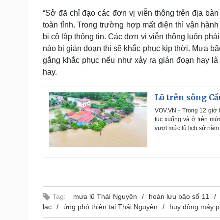
“Sở đã chỉ đạo các đơn vị viễn thông trên địa bàn
toàn tỉnh. Trong trường hợp mất điện thì vận hà
bị cô lập thông tin. Các đơn vị viễn thông luôn ph
nào bị gián đoạn thì sẽ khắc phục kịp thời. Mưa b
gắng khắc phục nếu như xảy ra gián đoạn hay l
hay.
Lũ trên sông Cầ
VOV.VN - Trong 12 giờ t
tục xuống và ở trên mức
vượt mức lũ lịch sử năm
Tag:
mưa lũ Thái Nguyên
hoàn lưu bão số 11
lạc
ứng phó thiên tai Thái Nguyên
huy động máy p