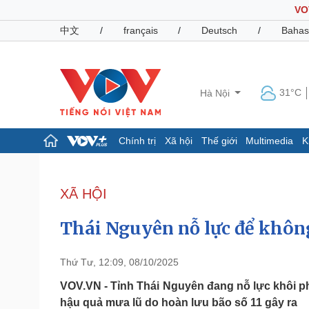
VO
中文
/
français
/
Deutsch
/
Bahas
31°C
Hà Nội
Chính trị
Xã hội
Thế giới
Multimedia
K
Chính trị
Xã hội
Đảng
Tin 24h
XÃ HỘI
Tổ chức nhân sự
Dự báo thời tiết
Quốc hội
Giáo dục
Thái Nguyên nỗ lực để không
Nhận diện sự thật
Dấu ấn VOV
Việc làm
Biển đảo
Thứ Tư, 12:09, 08/10/2025
Pháp luật
Quân sự - Quốc phòng
VOV.VN - Tỉnh Thái Nguyên đang nỗ lực khôi p
hậu quả mưa lũ do hoàn lưu bão số 11 gây ra
Vụ án
Vũ khí