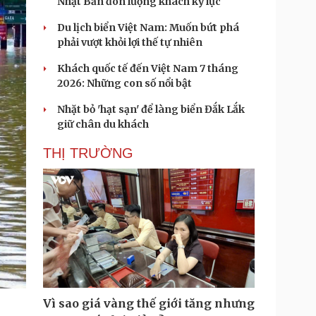
Nhật Bản đón lượng khách kỷ lục
Du lịch biển Việt Nam: Muốn bứt phá
phải vượt khỏi lợi thế tự nhiên
Khách quốc tế đến Việt Nam 7 tháng
2026: Những con số nổi bật
Nhặt bỏ 'hạt sạn' để làng biển Đắk Lắk
giữ chân du khách
THỊ TRƯỜNG
Vì sao giá vàng thế giới tăng nhưng