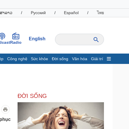
ສາລາວ
/
Русский
/
Español
/
ไทย
English
dcast
Radio
ệp
Công nghệ
Sức khỏe
Đời sống
Văn hóa
Giải trí
inh tế
Thị trường
ất động sản
Giá vàng
hởi nghiệp
Tiêu dùng
Tỷ giá
ĐỜI SỐNG
Chứng khoán
Giá cà phê
oanh nghiệp
Công nghệ
 phục
hông tin doanh nghiệp
Sành điệu