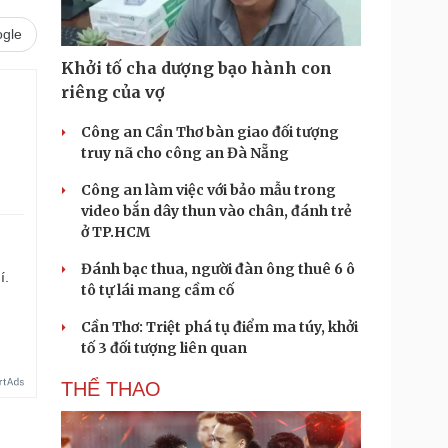
gle
Khởi tố cha dượng bạo hành con
riêng của vợ
.
Công an Cần Thơ bàn giao đối tượng
truy nã cho công an Đà Nẵng
Công an làm việc với bảo mẫu trong
video bắn dây thun vào chân, đánh trẻ
ở TP.HCM
Đánh bạc thua, người đàn ông thuê 6 ô
í.
tô tự lái mang cầm cố
Cần Thơ: Triệt phá tụ điểm ma túy, khởi
tố 3 đối tượng liên quan
THỂ THAO