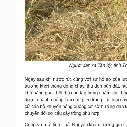
Người dân xã Tân Kỳ, tỉnh T
Ngay sau khi nước rút, cùng với sự hỗ trợ của l
trương khơi thông dòng chảy, thu dọn bùn đất, rá
khả năng phục hồi, bà con tập trung chăm sóc, bón
được nhanh chóng làm đất, gieo trồng các loại câ
cử cán bộ khuyến nông xuống cơ sở hướng dẫn kỹ t
chuyển đổi cơ cấu cây trồng phù hợp.
Cùng với đó, tỉnh Thái Nguyên khẩn trương gia c