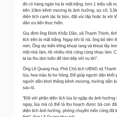
đó có hàng ngàn ha bị mất trắng, hơn 1 triệu vật nu
trên 10km kênh mương bị ảnh hưởng, sự cố; 3,5km
diện tích canh tác bị bùn, đất vùi lấp hoặc bị xói
dân ưu tiên thực hiện.
Gia đình ông Đinh Khắc Dần, xã Thanh Thịnh, tỉnh
tích trên bị mất trắng. Ngay khi lũ rút, ông bỏ ti
mới. Ông dự kiến trồng khoai lang và khoai tây tron
một nhà làm, rồi nhiều nhà cũng cùng nhau làm. 
ta lại thu dọn luôn để làm tiếp với vụ tới”.
Ông Lê Quang Huy, Phó Chủ tịch UBND xã Thanh Th
lúa, hoa màu bị hư hỏng. Để giúp người dân khôi
người dân khơi thông kênh mương, hướng dẫn bà 
sau lũ.
“Đối với phần diện tích lúa bị ngập do ảnh hưởng b
ngay, lúa mà có thể là thu hoạch được bà con đã
diện tích ảnh hưởng, phòng chuyên môn cũng đã tổ
tỉnh”, ông Lê Quang Huy nói.