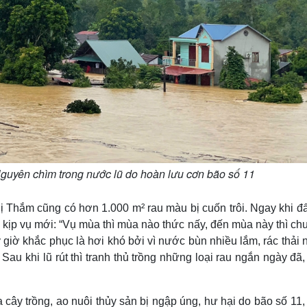
guyên chìm trong nước lũ do hoàn lưu cơn bão số 11
ị Thắm cũng có hơn 1.000 m² rau màu bị cuốn trôi. Ngay khi đấ
ể kịp vụ mới: “Vụ mùa thì mùa nào thức nấy, đến mùa này thì ch
 giờ khắc phục là hơi khó bởi vì nước bùn nhiều lắm, rác thải 
Sau khi lũ rút thì tranh thủ trồng những loại rau ngắn ngày đã
cây trồng, ao nuôi thủy sản bị ngập úng, hư hại do bão số 11,