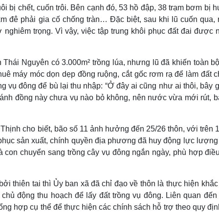
ôi bị chết, cuốn trôi. Bên cạnh đó, 53 hồ đập, 38 trạm bơm bị h
 đê phải gia cố chống tràn… Đặc biệt, sau khi lũ cuốn qua, 
 lở nghiêm trọng. Vì vậy, việc tập trung khôi phục đất đai được
 Thái Nguyên có 3.000m² trồng lúa, nhưng lũ đã khiến toàn bộ
ền thuê máy móc dọn dẹp đồng ruộng, cắt gốc rơm rạ để làm đất 
g vụ đông để bù lại thu nhập: “Ở đây ai cũng như ai thôi, bây g
Cánh đồng này chưa vụ nào bỏ không, nên nước vừa mới rút, b
ịnh cho biết, bão số 11 ảnh hưởng đến 25/26 thôn, với trên 
 phục sản xuất, chính quyền địa phương đã huy động lực lượng
con chuyển sang trồng cây vụ đông ngắn ngày, phù hợp điều
ởi thiên tai thì Ủy ban xã đã chỉ đạo về thôn là thực hiện khắ
 chủ động thu hoạch để lấy đất trồng vụ đông. Liên quan đến
ng hợp cụ thể để thực hiện các chính sách hỗ trợ theo quy địn