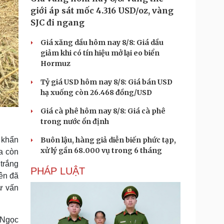
giới áp sát mốc 4.316 USD/oz, vàng
SJC đi ngang
Giá xăng dầu hôm nay 8/8: Giá dầu
giảm khi có tín hiệu mở lại eo biển
Hormuz
Tỷ giá USD hôm nay 8/8: Giá bán USD
hạ xuống còn 26.468 đồng/USD
Giá cà phê hôm nay 8/8: Giá cà phê
trong nước ổn định
Buôn lậu, hàng giả diễn biến phức tạp,
 khẩn
xử lý gần 68.000 vụ trong 6 tháng
a còn
 trắng
PHÁP LUẬT
ên đã
ư vấn
 Ngọc