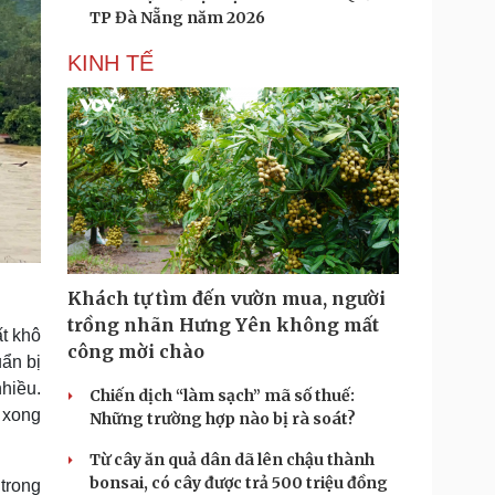
TP Đà Nẵng năm 2026
KINH TẾ
Khách tự tìm đến vườn mua, người
trồng nhãn Hưng Yên không mất
t khô
công mời chào
uẩn bị
nhiều.
Chiến dịch “làm sạch” mã số thuế:
, xong
Những trường hợp nào bị rà soát?
Từ cây ăn quả dân dã lên chậu thành
bonsai, có cây được trả 500 triệu đồng
 trong