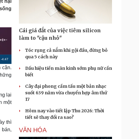
t hại
Doanh nghiệp 24h
Tin Công nghệ
 sống
Doanh nhân
Trải nghiệm
ì cộng đồng
Chuyển đổi số
Cái giá đắt của việc tiêm silicon
u lịch
Podcast
làm to "cậu nhỏ"
Tư vấn
Câu chuyện thời sự
Săn Tour
Đọc truyện đêm khuya
Tóc rụng cả nắm khi gội đầu, đừng bỏ
heck-in
Cửa sổ tình yêu
qua 5 cách này
R
-
4:47
Kể chuyện cho bé
 cận.
Dấu hiệu tiền mãn kinh sớm phụ nữ cần
Hạt giống tâm hồn
e
biết
Những
m
Cây đại phong cầm tấu một bản nhạc
a
suốt 639 năm vừa chuyển hợp âm thứ
g lại
i
17
n một
n
Hôm nay vào tiết lập Thu 2026: Thời
i
tiết sẽ thay đổi ra sao?
ày thì
n
VĂN HÓA
 bán,
g