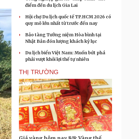
điểm đến du lịch Gia Lai
Hội chợ Du lịch quốc tế TP.HCM 2026 có
quy mô lớn nhất từ trước đến nay
Bảo tàng Tưởng niệm Hòa bình tại
Nhật Bản đón lượng khách kỷ lục
Du lịch biển Việt Nam: Muốn bứt phá
phải vượt khỏi lợi thế tự nhiên
THỊ TRƯỜNG
Giá vàng hôm nay 8/8: Vàng thế