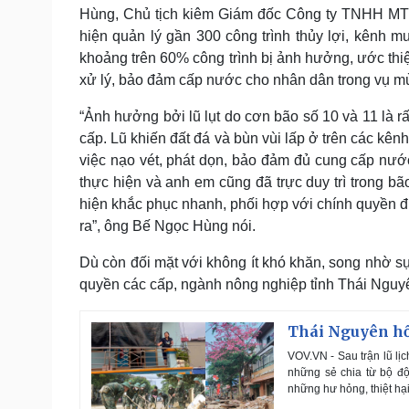
Hùng, Chủ tịch kiêm Giám đốc Công ty TNHH MTV Q
hiện quản lý gần 300 công trình thủy lợi, kênh 
khoảng trên 60% công trình bị ảnh hưởng, ước thiệt 
xử lý, bảo đảm cấp nước cho nhân dân trong vụ m
“Ảnh hưởng bởi lũ lụt do cơn bão số 10 và 11 là r
cấp. Lũ khiến đất đá và bùn vùi lấp ở trên các kên
việc nạo vét, phát dọn, bảo đảm đủ cung cấp nư
thực hiện và anh em cũng đã trực duy trì trong bão
hiện khắc phục nhanh, phối hợp với chính quyền 
ra”, ông Bế Ngọc Hùng nói.
Dù còn đối mặt với không ít khó khăn, song nhờ sự
quyền các cấp, ngành nông nghiệp tỉnh Thái Nguy
Thái Nguyên hồi
VOV.VN - Sau trận lũ lị
những sẻ chia từ bộ độ
những hư hỏng, thiệt hại