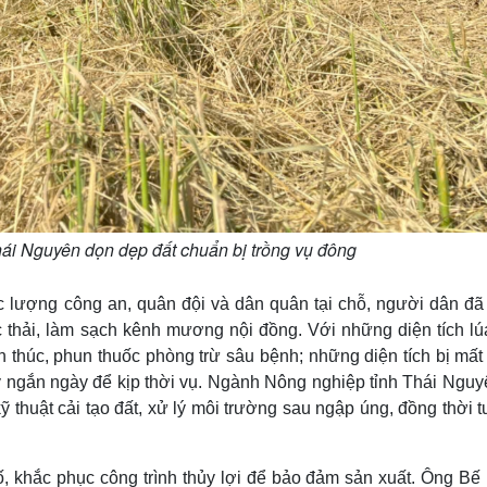
hái Nguyên dọn dẹp đất chuẩn bị trồng vụ đông
ực lượng công an, quân đội và dân quân tại chỗ, người dân đã
c thải, làm sạch kênh mương nội đồng. Với những diện tích lú
 thúc, phun thuốc phòng trừ sâu bệnh; những diện tích bị mất
y ngắn ngày để kịp thời vụ. Ngành Nông nghiệp tỉnh Thái Nguy
huật cải tạo đất, xử lý môi trường sau ngập úng, đồng thời t
ố, khắc phục công trình thủy lợi để bảo đảm sản xuất. Ông Bế