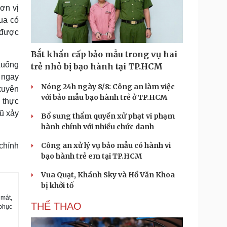
ơn vị
ua có
ã được
Bắt khẩn cấp bảo mẫu trong vụ hai
 xuống
trẻ nhỏ bị bạo hành tại TP.HCM
n ngay
Nóng 24h ngày 8/8: Công an làm việc
xuyên
với bảo mẫu bạo hành trẻ ở TP.HCM
i thực
ũ xảy
Bổ sung thẩm quyền xử phạt vi phạm
hành chính với nhiều chức danh
Công an xử lý vụ bảo mẫu có hành vi
 chính
bạo hành trẻ em tại TP.HCM
Vua Quạt, Khánh Sky và Hồ Văn Khoa
bị khởi tố
 mát,
THỂ THAO
 phục