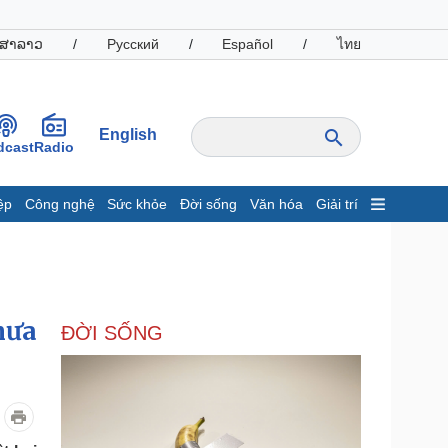
ສາລາວ
/
Русский
/
Español
/
ไทย
English
dcast
Radio
ệp
Công nghệ
Sức khỏe
Đời sống
Văn hóa
Giải trí
inh tế
Thị trường
ất động sản
Giá vàng
hởi nghiệp
Tiêu dùng
Tỷ giá
mưa
ĐỜI SỐNG
Chứng khoán
Giá cà phê
oanh nghiệp
Công nghệ
hông tin doanh nghiệp
Sành điệu