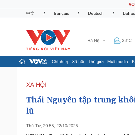
VO
中文
/
français
/
Deutsch
/
Bahas
28°C
Hà Nội
Chính trị
Xã hội
Thế giới
Multimedia
K
Chính trị
Xã hội
Đảng
Tin 24h
XÃ HỘI
Tổ chức nhân sự
Dự báo thời tiết
Quốc hội
Giáo dục
Thái Nguyên tập trung khô
Nhận diện sự thật
Dấu ấn VOV
Việc làm
lũ
Biển đảo
Pháp luật
Quân sự - Quốc phòng
Thứ Tư, 20:55, 22/10/2025
Vụ án
Vũ khí