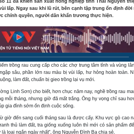
ố 11 đã khiến sản xuất nông nghiệp tỉnh Thái Nguyên thiệ
Lịch thi đấu bóng đá
Xe máy
vùi lấp. Ngay sau khi lũ rút, bên cạnh tập trung ổn định đời
Thế giới thể thao
Tư vấn
ợc chính quyền, người dân khẩn trương thực hiện.
eSports
V
Hậu trường
Văn hóa
Giải trí
D
Sân khấu - Điện ảnh
Nghệ sĩ
Văn học
Thời trang
Âm nhạc
Sao Việt
c
Di sản
m trồng rau cung cấp cho các chợ trung tâm tỉnh và vùng lân
 ngập sâu, phần lớn rau màu bị vùi lấp, hư hỏng hoàn toàn. 
uộng, làm đất, chuẩn bị gieo trồng lại vụ mới.
g Linh Sơn) cho biết, hơn chục năm nay, nghề trồng rau man
ồng mỗi tháng, nhưng giờ đã mất trắng. Ông hy vọng chỉ sau hơ
iúp gia đình sớm ổn định cuộc sống.
từ giờ đến sang cuối tháng sau là được cấy. Khu vực gò cao n
ranh thủ làm đất, tra giống xuống luôn thì mới có sản phẩm để
 là loại ngắn ngày nhất”, ông Nguyễn Đình Ba chia sẻ.