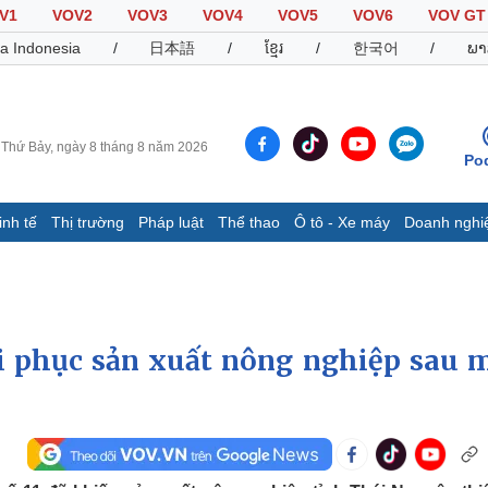
V1
VOV2
VOV3
VOV4
VOV5
VOV6
VOV GT
a Indonesia
/
日本語
/
ខ្មែរ
/
한국어
/
ພາ
Thứ Bảy, ngày 8 tháng 8 năm 2026
Po
inh tế
Thị trường
Pháp luật
Thể thao
Ô tô - Xe máy
Doanh nghi
Thế giới
Multimedia
K
Quan sát
Video
B
Cuộc sống đó đây
Ảnh
K
Hồ sơ
E-Magazine
i phục sản xuất nông nghiệp sau 
Infographic
Thể thao
Ô tô - Xe máy
D
Bóng đá
Ô tô
T