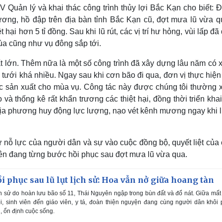
uản lý và khai thác công trình thủy lợi Bắc Kạn cho biết: Đ
mương, hồ đập trên địa bàn tỉnh Bắc Kạn cũ, đợt mưa lũ vừa q
hại hơn 5 tỉ đồng. Sau khi lũ rút, các vị trí hư hỏng, vùi lấp đ
ùa cũng như vụ đông sắp tới.
ất lớn. Thêm nữa là một số công trình đã xây dựng lâu năm có
h tưới khá nhiều. Ngay sau khi cơn bão đi qua, đơn vị thực hiệ
ớc sản xuất cho mùa vụ. Công tác này được chúng tôi thường 
 và thống kê rất khẩn trương các thiệt hại, đồng thời triển kha
địa phương huy động lực lượng, nạo vét kênh mương ngay khi l
 nỗ lực của người dân và sự vào cuộc đồng bộ, quyết liệt của
ên đang từng bước hồi phục sau đợt mưa lũ vừa qua.
 phục sau lũ lụt lịch sử: Hoa vẫn nở giữa hoang tàn
ch sử do hoàn lưu bão số 11, Thái Nguyên ngập trong bùn đất và đổ nát. Giữa mất
i, sinh viên đến giáo viên, y tá, đoàn thiện nguyện đang cùng người dân khôi
, ổn định cuộc sống.