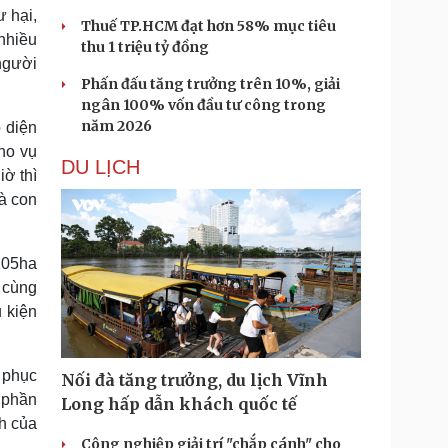
ư hại,
Thuế TP.HCM đạt hơn 58% mục tiêu
nhiều
thu 1 triệu tỷ đồng
 người
Phấn đấu tăng trưởng trên 10%, giải
ngân 100% vốn đầu tư công trong
năm 2026
 diện
cho vụ
DU LỊCH
iờ thì
à con
105ha
 cùng
 kiện
c phục
Nối đà tăng trưởng, du lịch Vĩnh
 phần
Long hấp dẫn khách quốc tế
h của
Công nghiệp giải trí "chắp cánh" cho