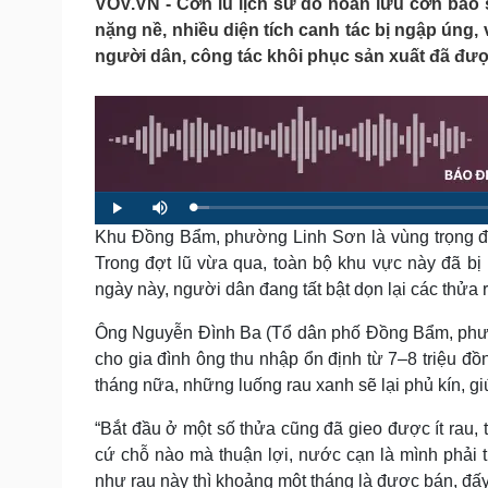
VOV.VN - Cơn lũ lịch sử do hoàn lưu cơn bão s
Tin nóng
Việt Nam
nặng nề, nhiều diện tích canh tác bị ngập úng, 
Tư vấn luật
Phân tích
người dân, công tác khôi phục sản xuất đã đư
Sức khỏe
Đời sống
Dinh dưỡng - món ngon
Nhà đẹp
Cây thuốc
Blog
Sản phụ khoa
Tình yêu - Gia đình
L
P
M
Nhi khoa
o
l
u
a
Khu Đồng Bẩm, phường Linh Sơn là vùng trọng điể
a
t
Nam khoa
d
y
e
e
Làm đẹp - giảm cân
Trong đợt lũ vừa qua, toàn bộ khu vực này đã bị
d
:
Phòng mạch online
ngày này, người dân đang tất bật dọn lại các thửa r
2
.
Ăn sạch sống khỏe
1
4
Ông Nguyễn Đình Ba (Tổ dân phố Đồng Bẩm, phườn
%
Cải chính
cho gia đình ông thu nhập ổn định từ 7–8 triệu đ
tháng nữa, những luống rau xanh sẽ lại phủ kín, g
“Bắt đầu ở một số thửa cũng đã gieo được ít rau, 
cứ chỗ nào mà thuận lợi, nước cạn là mình phải t
như rau này thì khoảng một tháng là được bán, đấy