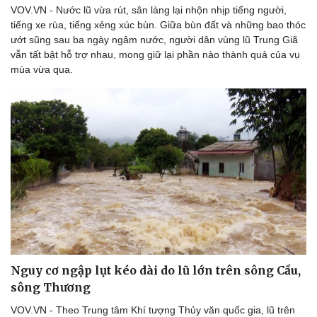
VOV.VN - Nước lũ vừa rút, sân làng lại nhộn nhịp tiếng người,
tiếng xe rùa, tiếng xẻng xúc bùn. Giữa bùn đất và những bao thóc
ướt sũng sau ba ngày ngâm nước, người dân vùng lũ Trung Giã
vẫn tất bật hỗ trợ nhau, mong giữ lại phần nào thành quả của vụ
mùa vừa qua.
Sức khỏe
Đời sống
Dinh dưỡng - món ngon
Nhà đẹp
Cây thuốc
Blog
Sản phụ khoa
Tình yêu - Gia đình
Nhi khoa
Nam khoa
Làm đẹp - giảm cân
Phòng mạch online
Ăn sạch sống khỏe
Nguy cơ ngập lụt kéo dài do lũ lớn trên sông Cầu,
sông Thương
VOV.VN - Theo Trung tâm Khí tượng Thủy văn quốc gia, lũ trên