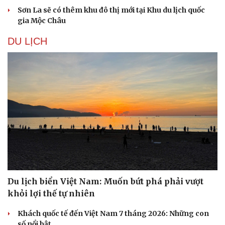
Sơn La sẽ có thêm khu đô thị mới tại Khu du lịch quốc
gia Mộc Châu
DU LỊCH
Du lịch
Podcast
Du lịch biển Việt Nam: Muốn bứt phá phải vượt
Tư vấn
Câu chuyện thời sự
khỏi lợi thế tự nhiên
Săn Tour
Đọc truyện đêm khuya
check-in
Cửa sổ tình yêu
Khách quốc tế đến Việt Nam 7 tháng 2026: Những con
Kể chuyện cho bé
số nổi bật