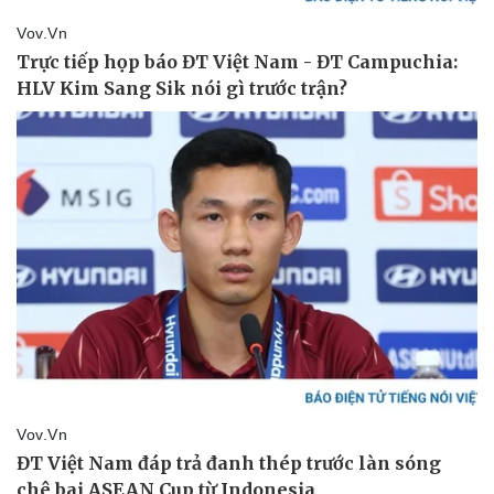
Thể thao
Ô tô - Xe máy
Bóng đá
Ô tô
Lịch thi đấu bóng đá
Xe máy
Thế giới thể thao
Tư vấn
eSports
Hậu trường