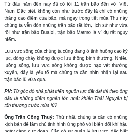
Từ đầu năm đến nay đã có tới 11 trận bão đến với Việt
Nam. Đặc biệt, không còn như trước đây là chỉ có những
tháng cao điểm của bão, mà ngay trong tiết mùa Thu này
chúng ta vẫn đón những trận bão rất lớn, lịch sử như vừa
rồi như trận bão Bualoi, trận bão Matmo là ví dụ rất nguy
hiểm.
Lưu vực sông của chúng ta cũng đang ở tình huống cao kỷ
lục, dòng chảy không được lưu thông bình thường. Nhiều
luồng sông, lưu vực sông không được nạo vét thường
xuyên, đây là yếu tố mà chúng ta cần nhìn nhận lại sau
trận bão lũ vừa qua.
Thế giới
Multimedia
PV:
Từ góc độ nhà phát triển nguồn lực đất đai thì theo ông
Quan sát
Video
đâu là những điểm nghẽn lớn nhất khiến Thái Nguyên bị
Cuộc sống đó đây
Ảnh
tổn thương trước mùa lũ?
Hồ sơ
E-Magazine
Infographic
Ông Trần Công Thuỷ:
Thứ nhất, chúng ta cần có những
kịch bản để làm chủ tình hình ứng phó với biến đổi khí hậu
ngày càng cực đoan. Cần có sự quản lý lưu vực, đặc biệt