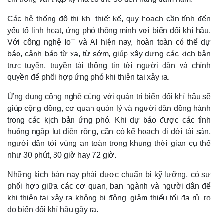
Giá cà phê
Các hệ thống đô thị khi thiết kế, quy hoạch cần tính đến
yếu tố linh hoạt, ứng phó thông minh với biến đổi khí hậu.
Với công nghệ IoT và AI hiện nay, hoàn toàn có thể dự
báo, cảnh báo từ xa, từ sớm, giúp xây dựng các kịch bản
trực tuyến, truyền tải thông tin tới người dân và chính
quyền để phối hợp ứng phó khi thiên tai xảy ra.
Ứng dụng công nghệ cùng với quản trị biến đổi khí hậu sẽ
giúp cộng đồng, cơ quan quản lý và người dân đồng hành
trong các kịch bản ứng phó. Khi dự báo được các tình
huống ngập lụt diện rộng, cần có kế hoạch di dời tài sản,
người dân tới vùng an toàn trong khung thời gian cụ thể
như 30 phút, 30 giờ hay 72 giờ.
Những kịch bản này phải được chuẩn bị kỹ lưỡng, có sự
phối hợp giữa các cơ quan, ban ngành và người dân để
khi thiên tai xảy ra không bị động, giảm thiểu tối đa rủi ro
do biến đổi khí hậu gây ra.