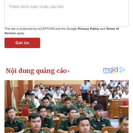
This site is protected by reCAPTCHA and the Google
Privacy Policy
and
Terms of
Service
apply.
Gửi tin