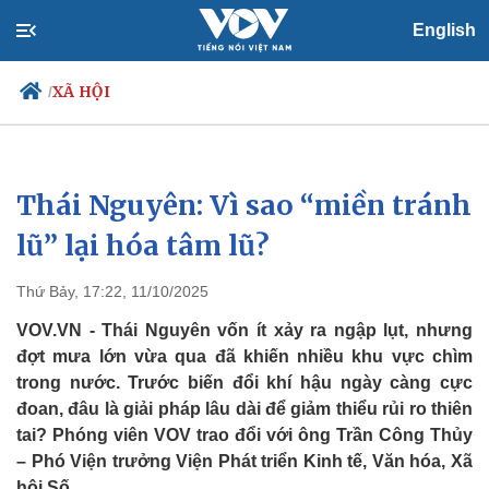
English
XÃ HỘI
/
Thái Nguyên: Vì sao “miền tránh
Chính trị
Xã hội
Đảng
Tin 24h
lũ” lại hóa tâm lũ?
Tổ chức nhân sự
Dự báo thời tiết
Quốc hội
Giáo dục
Thứ Bảy, 17:22, 11/10/2025
Nhận diện sự thật
Dấu ấn VOV
Việc làm
VOV.VN - Thái Nguyên vốn ít xảy ra ngập lụt, nhưng
Biển đảo
đợt mưa lớn vừa qua đã khiến nhiều khu vực chìm
trong nước. Trước biến đổi khí hậu ngày càng cực
đoan, đâu là giải pháp lâu dài để giảm thiểu rủi ro thiên
tai? Phóng viên VOV trao đổi với ông Trần Công Thủy
– Phó Viện trưởng Viện Phát triển Kinh tế, Văn hóa, Xã
hội Số.