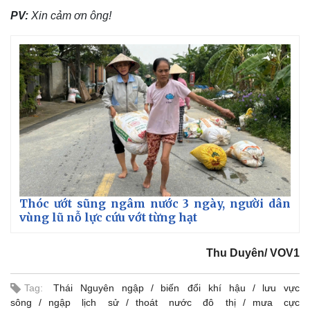
PV:
Xin cảm ơn ông!
Thóc ướt sũng ngâm nước 3 ngày, người dân
vùng lũ nỗ lực cứu vớt từng hạt
Thu Duyên/ VOV1
Tag:
Thái Nguyên ngập
biến đổi khí hậu
lưu vực
sông
ngập lịch sử
thoát nước đô thị
mưa cực