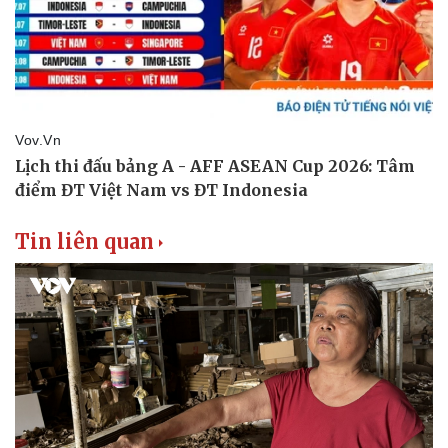
Doanh nghiệp
Công nghệ
Thông tin doanh nghiệp
Sành điệu
Doanh nghiệp 24h
Tin Công nghệ
Doanh nhân
Trải nghiệm
Vì cộng đồng
Chuyển đổi số
Tin liên quan