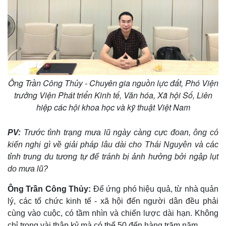
Ông Trần Công Thủy - Chuyên gia nguồn lực đất, Phó Viện
trưởng Viện Phát triển Kinh tế, Văn hóa, Xã hội Số, Liên
hiệp các hội khoa học và kỹ thuật Việt Nam
PV:
Trước tình trạng mưa lũ ngày càng cực đoan, ông có
kiến nghị gì về giải pháp lâu dài cho Thái Nguyên và các
tỉnh trung du tương tự để tránh bị ảnh hưởng bởi ngập lụt
do mưa lũ?
Kinh tế
Thị trường
Bất động sản
Giá vàng
Ông Trần Công Thủy:
Để ứng phó hiệu quả, từ nhà quản
Khởi nghiệp
Tiêu dùng
lý, các tổ chức kinh tế - xã hội đến người dân đều phải
Tỷ giá
cùng vào cuộc, có tầm nhìn và chiến lược dài hạn. Không
Chứng khoán
chỉ trong vài thập kỷ mà có thể 50 đến hàng trăm năm.