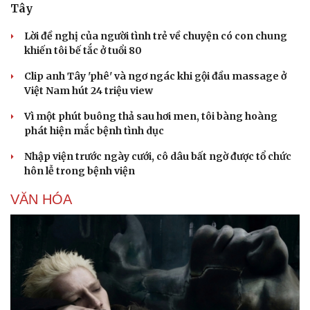
Tây
Lời đề nghị của người tình trẻ về chuyện có con chung
khiến tôi bế tắc ở tuổi 80
Clip anh Tây 'phê' và ngơ ngác khi gội đầu massage ở
Việt Nam hút 24 triệu view
Vì một phút buông thả sau hơi men, tôi bàng hoàng
phát hiện mắc bệnh tình dục
Nhập viện trước ngày cưới, cô dâu bất ngờ được tổ chức
hôn lễ trong bệnh viện
VĂN HÓA
Văn hóa
Giải trí
Sân khấu - Điện ảnh
Nghệ sĩ
Văn học
Thời trang
Âm nhạc
Sao Việt
Di sản