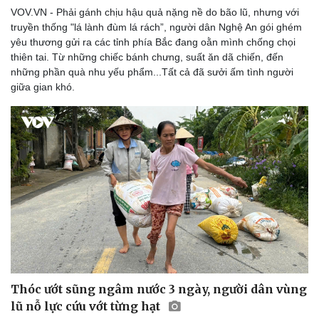
VOV.VN - Phải gánh chịu hậu quả nặng nề do bão lũ, nhưng với
truyền thống "lá lành đùm lá rách”, người dân Nghệ An gói ghém
yêu thương gửi ra các tỉnh phía Bắc đang oằn mình chống chọi
thiên tai. Từ những chiếc bánh chưng, suất ăn dã chiến, đến
những phần quà nhu yếu phẩm...Tất cả đã sưởi ấm tình người
giữa gian khó.
Thóc ướt sũng ngâm nước 3 ngày, người dân vùng
lũ nỗ lực cứu vớt từng hạt