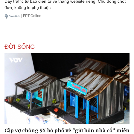
Đẩy traffic từ báo điện tử về thẳng website riêng. Chủ động chốt
đơn, không lo phụ thuộc.
| FPT Online
ĐỜI SỐNG
Cặp vợ chồng 9X bỏ phố về “giữ hồn nhà cổ” miền