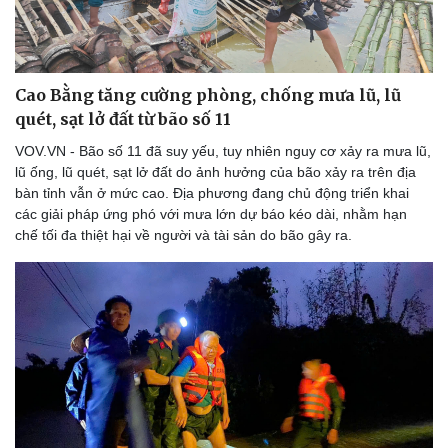
Cao Bằng tăng cường phòng, chống mưa lũ, lũ
quét, sạt lở đất từ bão số 11
VOV.VN - Bão số 11 đã suy yếu, tuy nhiên nguy cơ xảy ra mưa lũ,
lũ ống, lũ quét, sạt lở đất do ảnh hưởng của bão xảy ra trên địa
bàn tỉnh vẫn ở mức cao. Địa phương đang chủ động triển khai
các giải pháp ứng phó với mưa lớn dự báo kéo dài, nhằm hạn
chế tối đa thiệt hại về người và tài sản do bão gây ra.