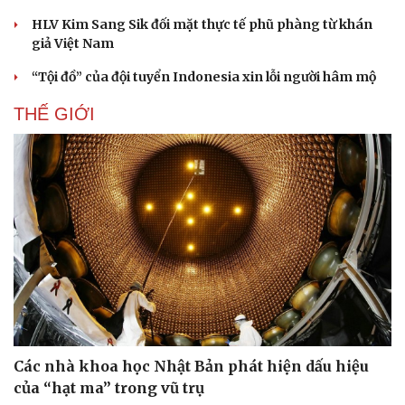
HLV Kim Sang Sik đối mặt thực tế phũ phàng từ khán
giả Việt Nam
“Tội đồ” của đội tuyển Indonesia xin lỗi người hâm mộ
THẾ GIỚI
Du lịch
Podcast
Tư vấn
Câu chuyện thời sự
Săn Tour
Đọc truyện đêm khuya
Các nhà khoa học Nhật Bản phát hiện dấu hiệu
check-in
Cửa sổ tình yêu
của “hạt ma” trong vũ trụ
Kể chuyện cho bé