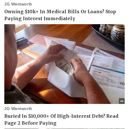
Vụ án
Vũ khí
Tin nóng
Việt Nam
Tư vấn luật
Phân tích