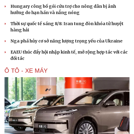
Hạt giống tâm hồn
Hungary công bố gói cứu trợ cho nông dân bị ảnh
hưởng do hạn hán và nắng nóng
Thời sự quốc tế sáng 8/8: Iran tung đòn khóa tử huyệt
hàng hải
Nga phá hủy cơ sở năng lượng trọng yếu của Ukraine
EAEU thúc đẩy hội nhập kinh tế, mở rộng hợp tác với các
đối tác
Ô TÔ - XE MÁY