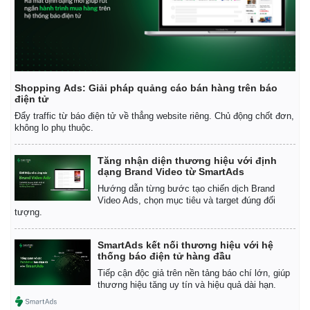
Shopping Ads: Giải pháp quảng cáo bán hàng trên báo
điện tử
Đẩy traffic từ báo điện tử về thẳng website riêng. Chủ động chốt đơn,
không lo phụ thuộc.
Tăng nhận diện thương hiệu với định
dạng Brand Video từ SmartAds
Hướng dẫn từng bước tạo chiến dịch Brand
Video Ads, chọn mục tiêu và target đúng đối
tượng.
Kinh tế
Thị trường
SmartAds kết nối thương hiệu với hệ
thống báo điện tử hàng đầu
Bất động sản
Giá vàng
Khởi nghiệp
Tiêu dùng
Tiếp cận độc giả trên nền tảng báo chí lớn, giúp
thương hiệu tăng uy tín và hiệu quả dài hạn.
Tỷ giá
Chứng khoán