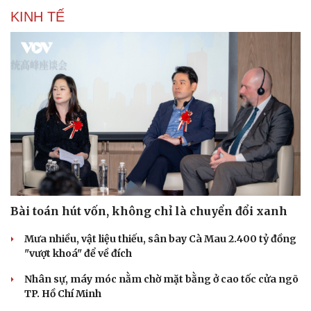
KINH TẾ
Sức khỏe
Đời sống
Dinh dưỡng - món ngon
Nhà đẹp
Cây thuốc
Blog
Sản phụ khoa
Tình yêu - Gia đình
Nhi khoa
Nam khoa
Làm đẹp - giảm cân
Bài toán hút vốn, không chỉ là chuyển đổi xanh
Phòng mạch online
Ăn sạch sống khỏe
Mưa nhiều, vật liệu thiếu, sân bay Cà Mau 2.400 tỷ đồng
"vượt khoá" để về đích
Nhân sự, máy móc nằm chờ mặt bằng ở cao tốc cửa ngõ
TP. Hồ Chí Minh