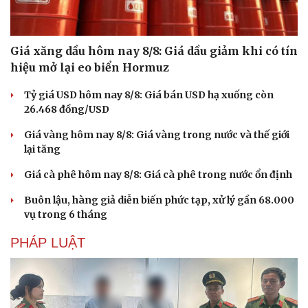
Giá xăng dầu hôm nay 8/8: Giá dầu giảm khi có tín
hiệu mở lại eo biển Hormuz
Tỷ giá USD hôm nay 8/8: Giá bán USD hạ xuống còn
26.468 đồng/USD
Giá vàng hôm nay 8/8: Giá vàng trong nước và thế giới
lại tăng
Giá cà phê hôm nay 8/8: Giá cà phê trong nước ổn định
Buôn lậu, hàng giả diễn biến phức tạp, xử lý gần 68.000
Văn hóa
Giải trí
vụ trong 6 tháng
Sân khấu - Điện ảnh
Nghệ sĩ
Văn học
Thời trang
PHÁP LUẬT
Âm nhạc
Sao Việt
Di sản