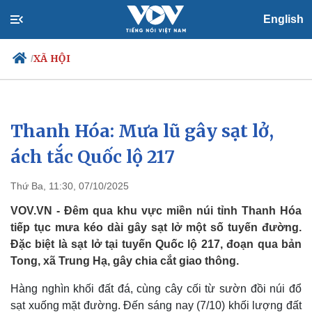
English
XÃ HỘI
/
Thanh Hóa: Mưa lũ gây sạt lở,
Chính trị
Xã hội
Đảng
Tin 24h
ách tắc Quốc lộ 217
Tổ chức nhân sự
Dự báo thời tiết
Quốc hội
Giáo dục
Thứ Ba, 11:30, 07/10/2025
Nhận diện sự thật
Dấu ấn VOV
Việc làm
VOV.VN - Đêm qua khu vực miền núi tỉnh Thanh Hóa
Biển đảo
tiếp tục mưa kéo dài gây sạt lở một số tuyến đường.
Đặc biệt là sạt lở tại tuyến Quốc lộ 217, đoạn qua bản
Tong, xã Trung Hạ, gây chia cắt giao thông.
Hàng nghìn khối đất đá, cùng cây cối từ sườn đồi núi đổ
sạt xuống mặt đường. Đến sáng nay (7/10) khối lượng đất