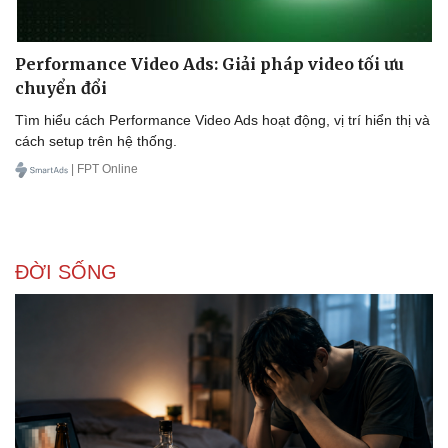
Performance Video Ads: Giải pháp video tối ưu
chuyển đổi
Doanh nghiệp
Công nghệ
Tìm hiểu cách Performance Video Ads hoạt động, vị trí hiển thị và
Thông tin doanh nghiệp
Sành điệu
cách setup trên hệ thống.
Doanh nghiệp 24h
Tin Công nghệ
Doanh nhân
Trải nghiệm
| FPT Online
Vì cộng đồng
Chuyển đổi số
ĐỜI SỐNG