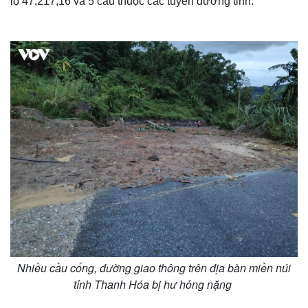
lộ 47;217;16 và 5 cầu thuộc các tuyến đường tỉnh.
Thế giới
Multimedia
Quan sát
Video
Cuộc sống đó đây
Ảnh
Hồ sơ
E-Magazine
Infographic
Nhiều cầu cống, đường giao thông trên địa bàn miền núi
tỉnh Thanh Hóa bị hư hỏng nặng