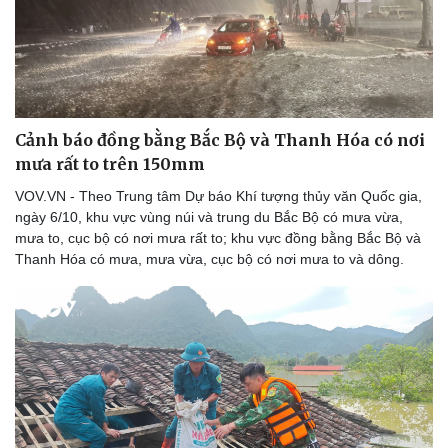
Thể thao
Ô tô - Xe máy
Bóng đá
Ô tô
Lịch thi đấu bóng đá
Xe máy
Thế giới thể thao
Tư vấn
eSports
Hậu trường
Cảnh báo đồng bằng Bắc Bộ và Thanh Hóa có nơi
mưa rất to trên 150mm
VOV.VN - Theo Trung tâm Dự báo Khí tượng thủy văn Quốc gia,
ngày 6/10, khu vực vùng núi và trung du Bắc Bộ có mưa vừa,
mưa to, cục bộ có nơi mưa rất to; khu vực đồng bằng Bắc Bộ và
Thanh Hóa có mưa, mưa vừa, cục bộ có nơi mưa to và dông.