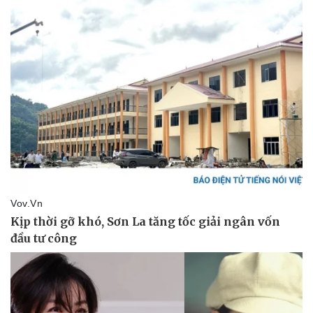
Văn hóa
Giải trí
Sân khấu - Điện ảnh
Nghệ sĩ
Văn học
Thời trang
Âm nhạc
Sao Việt