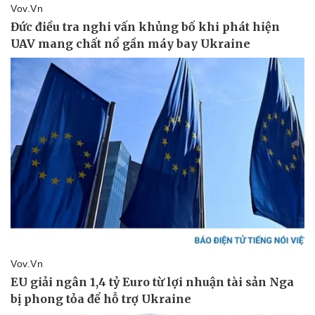
Cây thuốc
Blog
Sản phụ khoa
Tình yêu - Gia đình
Nhi khoa
Nam khoa
Làm đẹp - giảm cân
Phòng mạch online
Ăn sạch sống khỏe