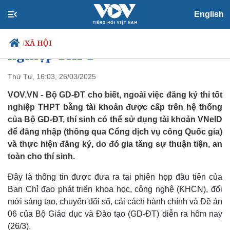
Thí sinh có thể sử dụng tài
English
khoản VNeID để đăng ký thi tốt
XÃ HỘI
/
nghiệp THPT
Thứ Tư, 16:03, 26/03/2025
VOV.VN - Bộ GD-ĐT cho biết, ngoài việc đăng ký thi tốt
Chính trị
Xã hội
nghiệp THPT bằng tài khoản được cấp trên hệ thống
Đảng
Tin 24h
của Bộ GD-ĐT, thí sinh có thể sử dụng tài khoản VNeID
Tổ chức nhân sự
Dự báo thời tiết
để đăng nhập (thông qua Cổng dịch vụ công Quốc gia)
Quốc hội
Giáo dục
Nhận diện sự thật
Dấu ấn VOV
và thực hiện đăng ký, do đó gia tăng sự thuận tiện, an
Việc làm
toàn cho thí sinh.
Biển đảo
Đây là thông tin được đưa ra tại phiên họp đầu tiên của
Ban Chỉ đạo phát triển khoa học, công nghệ (KHCN), đổi
mới sáng tạo, chuyển đổi số, cải cách hành chính và Đề án
06 của Bộ Giáo dục và Đào tạo (GD-ĐT) diễn ra hôm nay
(26/3).