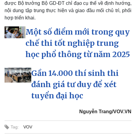
được Bộ trưởng Bộ GD-ĐT chỉ đạo cụ thể về định hướng,
nội dung tập trung thực hiện và giao đầu mối chủ trì, phối
hợp triển khai.
Một số điểm mới trong quy
chế thi tốt nghiệp trung
học phổ thông từ năm 2025
Thể thao
Ô tô - Xe máy
Bóng đá
Ô tô
Gần 14.000 thí sinh thi
Lịch thi đấu bóng đá
Xe máy
Thế giới thể thao
Tư vấn
đánh giá tư duy để xét
eSports
Hậu trường
tuyển đại học
Nguyễn Trang/VOV.VN
Tag:
VOV