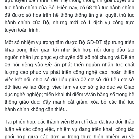
trực tuyến toàn trình trên Hệ thống thông tin giải quyết thủ
Bất động sản
Giá vàng
tục hành chính của Bộ. Hiện nay, có 68 thủ tục hành chính
Khởi nghiệp
Tiêu dùng
đã được số hóa trên hệ thống thông tin giải quyết thủ tục
Tỷ giá
hành chính của Bộ, nhưng mới có 1 dịch vụ công trực
Chứng khoán
Giá cà phê
tuyến toàn trình.
Một số nhiệm vụ trọng tâm được Bộ GD-ĐT tập trung triển
khai trong thời gian tới như tích hợp nội dung đào tạo
nguồn nhân lực phục vụ chuyển đổi số nói chung và Đề án
06 nói riêng vào Đề án phát triển nguồn nhân lực chất
lượng cao phục vụ phát triển công nghệ cao; hoàn thiện
việc kết nối, chia sẻ dữ liệu giữa 02 cơ sở dữ liệu cơ sở
dữ liệu về lao động, việc làm và cơ sở giáo dục về Giáo
dục nghề nghiệp; triển khai thí điểm vVăn bằng số trong hệ
thống giáo dục; đẩy mạnh cắt giảm, xóa bỏ các thủ tục
hành chính không cần thiết…
Tại phiên họp, các thành viên Ban chỉ đạo đã trao đổi, thảo
luận về các công việc, nhiệm vụ đang triển khai, công tác
phối hợp giữa các đơn vị trong thực hiện nhiệm vụ về