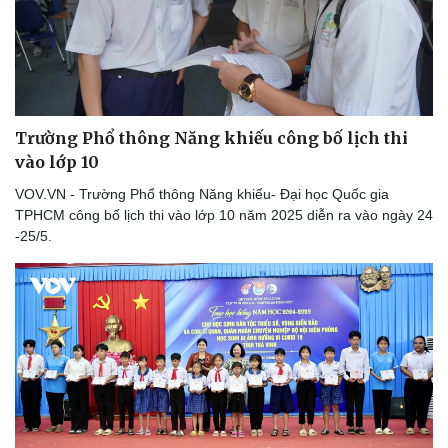
Trường Phổ thông Năng khiếu công bố lịch thi
vào lớp 10
VOV.VN - Trường Phổ thông Năng khiếu- Đại học Quốc gia
TPHCM công bố lịch thi vào lớp 10 năm 2025 diễn ra vào ngày 24
-25/5.
Du lịch
Podcast
Tư vấn
Câu chuyện thời sự
Săn Tour
Đọc truyện đêm khuya
check-in
Cửa sổ tình yêu
Kể chuyện cho bé
Hạt giống tâm hồn