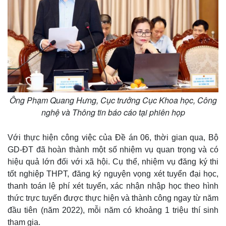
Thế giới
Multimedia
Quan sát
Video
Cuộc sống đó đây
Ảnh
Hồ sơ
E-Magazine
Ông Phạm Quang Hưng, Cục trưởng Cục Khoa học, Công
Infographic
nghệ và Thông tin báo cáo tại phiên họp
Với thực hiện công việc của Đề án 06, thời gian qua, Bộ
GD-ĐT đã hoàn thành một số nhiệm vụ quan trọng và có
hiệu quả lớn đối với xã hội. Cụ thể, nhiệm vụ đăng ký thi
tốt nghiệp THPT, đăng ký nguyện vọng xét tuyển đại học,
thanh toán lệ phí xét tuyển, xác nhận nhập học theo hình
thức trực tuyến được thực hiện và thành công ngay từ năm
đầu tiên (năm 2022), mỗi năm có khoảng 1 triệu thí sinh
tham gia.