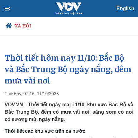
English
XÃ HỘI
/
Thời tiết hôm nay 11/10: Bắc Bộ
Chính trị
Xã hội
Đảng
Tin 24h
và Bắc Trung Bộ ngày nắng, đêm
Tổ chức nhân sự
Dự báo thời tiết
mưa vài nơi
Quốc hội
Giáo dục
Nhận diện sự thật
Dấu ấn VOV
Việc làm
Thứ Bảy, 07:16, 11/10/2025
Biển đảo
VOV.VN - Thời tiết ngày mai 11/10, khu vực Bắc Bộ và
Bắc Trung Bộ, đêm có mưa vài nơi, sáng sớm có nơi
có sương mù, ngày nắng.
Thời tiết các khu vực trên cả nước