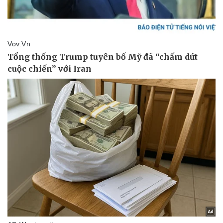
Thể thao
Ô tô - Xe máy
Bóng đá
Ô tô
Lịch thi đấu bóng đá
Xe máy
Thế giới thể thao
Tư vấn
eSports
Hậu trường