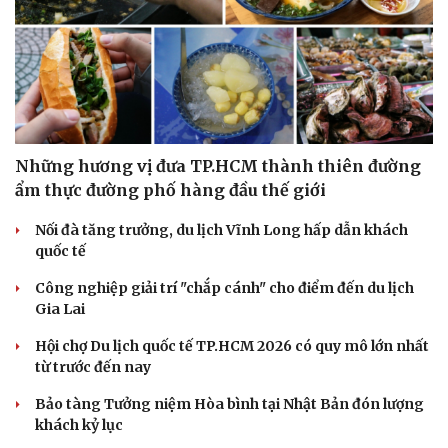
Những hương vị đưa TP.HCM thành thiên đường
ẩm thực đường phố hàng đầu thế giới
Nối đà tăng trưởng, du lịch Vĩnh Long hấp dẫn khách
quốc tế
Công nghiệp giải trí "chắp cánh" cho điểm đến du lịch
Văn hóa
Giải trí
Gia Lai
Sân khấu - Điện ảnh
Nghệ sĩ
Văn học
Thời trang
Hội chợ Du lịch quốc tế TP.HCM 2026 có quy mô lớn nhất
Âm nhạc
Sao Việt
từ trước đến nay
Di sản
Bảo tàng Tưởng niệm Hòa bình tại Nhật Bản đón lượng
khách kỷ lục