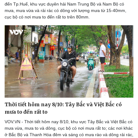
đến Tp.Huế, khu vực duyên hải Nam Trung Bộ và Nam Bộ có
mưa, mưa vừa và rải rác có dông với lượng mưa từ 15-40mm,
cục bộ có nơi mưa to đến rất to trên 80mm.
Thời tiết hôm nay 8/10: Tây Bắc và Việt Bắc có
mưa to đến rất to
VOV.VN - Thời tiết hôm nay 8/10, khu vực Tây Bắc và Việt Bắc có
mưa vừa, mưa to và dông, cục bộ có nơi mưa rất to; các nơi khác
ở Bắc Bộ và Thanh Hóa đêm và sáng có mưa rào và dông rải rác,