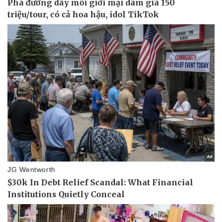
Vụ án
Vũ khí
Tin nóng
Việt Nam
Tư vấn luật
Phân tích