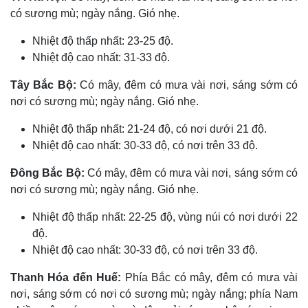
có sương mù; ngày nắng. Gió nhẹ.
Nhiệt độ thấp nhất: 23-25 độ.
Nhiệt độ cao nhất: 31-33 độ.
Tây Bắc Bộ:
Có mây, đêm có mưa vài nơi, sáng sớm có
nơi có sương mù; ngày nắng. Gió nhẹ.
Nhiệt độ thấp nhất: 21-24 độ, có nơi dưới 21 độ.
Nhiệt độ cao nhất: 30-33 độ, có nơi trên 33 độ.
Đông Bắc Bộ:
Có mây, đêm có mưa vài nơi, sáng sớm có
nơi có sương mù; ngày nắng. Gió nhẹ.
Thế giới
Multimedia
Quan sát
Video
Nhiệt độ thấp nhất: 22-25 độ, vùng núi có nơi dưới 22
Cuộc sống đó đây
Ảnh
độ.
Hồ sơ
E-Magazine
Nhiệt độ cao nhất: 30-33 độ, có nơi trên 33 độ.
Infographic
Thanh Hóa đến Huế:
Phía Bắc có mây, đêm có mưa vài
nơi, sáng sớm có nơi có sương mù; ngày nắng; phía Nam