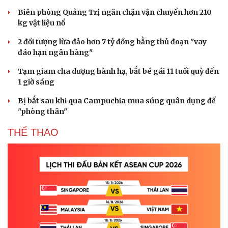
Biên phòng Quảng Trị ngăn chặn vận chuyển hơn 210
kg vật liệu nổ
2 đối tượng lừa đảo hơn 7 tỷ đồng bằng thủ đoạn "vay
đáo hạn ngân hàng"
Tạm giam cha dượng hành hạ, bắt bé gái 11 tuổi quỳ đến
1 giờ sáng
Bị bắt sau khi qua Campuchia mua súng quân dụng để
"phòng thân"
THỂ THAO
Du lịch
Podcast
Tư vấn
Câu chuyện thời sự
Săn Tour
Đọc truyện đêm khuya
check-in
Cửa sổ tình yêu
Kể chuyện cho bé