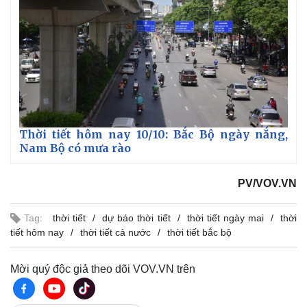
Thời tiết hôm nay 10/10: Bắc Bộ ngày nắng,
Nam Bộ có mưa rào
PV/VOV.VN
Tag:
thời tiết
dự báo thời tiết
thời tiết ngày mai
thời
tiết hôm nay
thời tiết cả nước
thời tiết bắc bộ
Kinh tế
Thị trường
Bất động sản
Giá vàng
Mời quý độc giả theo dõi VOV.VN trên
Khởi nghiệp
Tiêu dùng
Tỷ giá
Chứng khoán