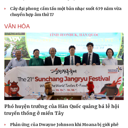
Cây đại phong cầm tấu một bản nhạc suốt 639 năm vừa
chuyển hợp âm thứ 17
VĂN HÓA
Sức khỏe
Đời sống
Dinh dưỡng - món ngon
Nhà đẹp
Cây thuốc
Blog
Sản phụ khoa
Tình yêu - Gia đình
Nhi khoa
Nam khoa
Làm đẹp - giảm cân
Phòng mạch online
Ăn sạch sống khỏe
Phó huyện trưởng của Hàn Quốc quảng bá lễ hội
truyền thống ở miền Tây
Phản ứng của Dwayne Johnson khi Moana bị giới phê