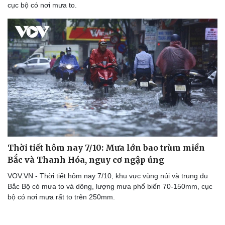
cục bộ có nơi mưa to.
Doanh nghiệp
Công nghệ
Thông tin doanh nghiệp
Sành điệu
Doanh nghiệp 24h
Tin Công nghệ
Doanh nhân
Trải nghiệm
Vì cộng đồng
Chuyển đổi số
Thời tiết hôm nay 7/10: Mưa lớn bao trùm miền
Bắc và Thanh Hóa, nguy cơ ngập úng
VOV.VN - Thời tiết hôm nay 7/10, khu vực vùng núi và trung du
Bắc Bộ có mưa to và dông, lượng mưa phổ biến 70-150mm, cục
bộ có nơi mưa rất to trên 250mm.