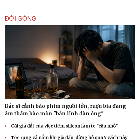
ĐỜI SỐNG
Sức khỏe
Đời sống
Dinh dưỡng - món ngon
Nhà đẹp
Cây thuốc
Blog
Sản phụ khoa
Tình yêu - Gia đình
Nhi khoa
Nam khoa
Làm đẹp - giảm cân
Phòng mạch online
Ăn sạch sống khỏe
Bác sĩ cảnh báo phim người lớn, rượu bia đang
âm thầm bào mòn "bản lĩnh đàn ông"
Cái giá đắt của việc tiêm silicon làm to "cậu nhỏ"
Tóc rụng cả nắm khi gội đầu, đừng bỏ qua 5 cách này