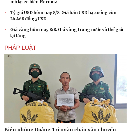
mở lại eo biển Hormuz
Tỷ giá USD hôm nay 8/8: Giá bán USD hạ xuống còn
26.468 đồng/USD
Giá vàng hôm nay 8/8: Giá vàng trong nước và thế giới
lại tăng
PHÁP LUẬT
Du lịch
Podcast
Tư vấn
Câu chuyện thời sự
Săn Tour
Đọc truyện đêm khuya
check-in
Cửa sổ tình yêu
Biên phòng Quảng Trị ngăn chặn vận chuyển
Kể chuyện cho bé