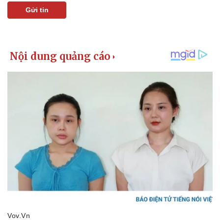
Vụ án
Vũ khí
Gửi tin
Tin nóng
Việt Nam
Tư vấn luật
Phân tích