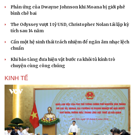
Phản ứng của Dwayne Johnson khi Moana bị giới phê
bình chê bai
The Odyssey vượt 1 tỷ USD, Christopher Nolan tái lập kỳ
tích sau 14 năm
Cần một hệ sinh thái trách nhiệm để ngăn âm nhạc lệch
chuẩn
Khi bảo tàng đưa hiện vật bước ra khỏi tủ kính trò
chuyện cùng công chúng
KINH TẾ