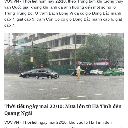
VOV.VN - Thời tiết hôm nay 22/10, theo Trung tâm khí tượng thủy
văn Quốc gia, không khí lạnh đã ảnh hưởng đến một số nơi ở
Trung Trung Bộ. Ở trạm Bạch Long Vĩ đã có gió Đông Bắc mạnh
cấp 7, giật cấp 9; trạm Cồn Cỏ có gió Đông Bắc mạnh cấp 6, giật
cấp 7.
Doanh nghiệp
Công nghệ
Thông tin doanh nghiệp
Sành điệu
Doanh nghiệp 24h
Tin Công nghệ
Doanh nhân
Trải nghiệm
Vì cộng đồng
Chuyển đổi số
Thời tiết ngày mai 22/10: Mưa lớn từ Hà Tĩnh đến
Quảng Ngãi
VOV.VN - Thời tiết ngày mai 22/10, khu vực từ Hà Tĩnh đến