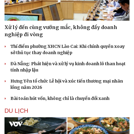
Xử lý đến cùng vướng mắc, không đẩy doanh
nghiệp đi vòng
Thí điểm phường XHCN Lào Cai: Khi chính quyền xoay
sở thủ tục thay doanh nghiệp
Đà Nẵng: Phát hiện và xử lý vụ kinh doanh lô than hoạt
tính nhập lậu
Hưng Yên tổ chức Lễ hội và xúc tiến thương mại nhãn
lồng năm 2026
Văn hóa
Giải trí
Sân khấu - Điện ảnh
Nghệ sĩ
Bài toán hút vốn, không chỉ là chuyển đổi xanh
Văn học
Thời trang
Âm nhạc
Sao Việt
DU LỊCH
Di sản