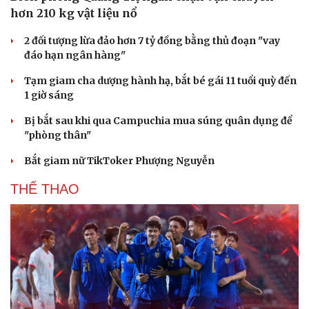
Hạt giống tâm hồn
hơn 210 kg vật liệu nổ
2 đối tượng lừa đảo hơn 7 tỷ đồng bằng thủ đoạn "vay
đáo hạn ngân hàng"
Tạm giam cha dượng hành hạ, bắt bé gái 11 tuổi quỳ đến
1 giờ sáng
Bị bắt sau khi qua Campuchia mua súng quân dụng để
"phòng thân"
Bắt giam nữ TikToker Phượng Nguyễn
THỂ THAO