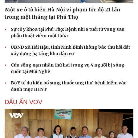
Một xe ô tô biển Hà Nội vi phạm tốc độ 21 lần
trong một tháng tại Phú Thọ
Sự cố y khoa tại Phú Thọ: Bệnh nhi 8 tuổi tử vong sau
phẫu thuật viêm ruột thừa
UBND xã Hải Hậu, tỉnh Ninh Bình thông báo thu hồi đất
xây dựng hạ tầng khu dân cư
Cứu sống nạn nhân thứ hai trong vụ 4 người bị sóng
cuốn tại Mũi Nghê
Bộ Y tế dự kiến bổ sung thuốc ung thư, bệnh hiếm vào
danh mục BHYT
DẤU ẤN VOV