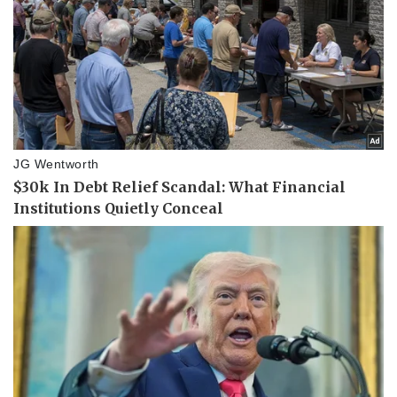
Thể thao
Ô tô - Xe máy
Bóng đá
Ô tô
Lịch thi đấu bóng đá
Xe máy
Thế giới thể thao
Tư vấn
eSports
Hậu trường