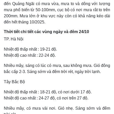
đến Quảng Ngãi có mưa vừa, mưa to và dông với lượng
mưa phổ biến từ 50-100mm, cục bộ có nơi mưa rât to trên
200mm. Mưa lớn ở khu vực này còn có khả năng kéo dài
đến hết tháng 10/2025.
Thời tiết chi tiết các vùng ngày và đêm 24/10
TP. Hà Nội
Nhiệt độ thấp nhất : 19-21 độ.
Nhiệt độ cao nhất : 22-24 độ.
Nhiều mây, sáng có lúc có mưa, sau không mưa. Gió đông
bắc cấp 2-3. Sáng sớm và đêm trời rét, ngày trời lạnh.
Thế giới
Multimedia
Quan sát
Video
Tây Bắc Bộ
Cuộc sống đó đây
Ảnh
Hồ sơ
E-Magazine
Nhiệt độ thấp nhất : 18-21 độ, có nơi dưới 17 độ.
Infographic
Nhiệt độ cao nhất : 24-27 độ, có nơi trên 27 độ.
Nhiều mây, có mưa vài nơi. Gió nhẹ. Sáng sớm và đêm