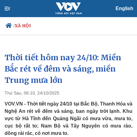
English
XÃ HỘI
/
Thời tiết hôm nay 24/10: Miền
Chính trị
Xã hội
Đảng
Tin 24h
Bắc rét về đêm và sáng, miền
Tổ chức nhân sự
Dự báo thời tiết
Trung mưa lớn
Quốc hội
Giáo dục
Nhận diện sự thật
Dấu ấn VOV
Việc làm
Thứ Sáu, 06:10, 24/10/2025
Biển đảo
VOV.VN - Thời tiết ngày 24/10 tại Bắc Bộ, Thanh Hóa và
Nghệ An rét về đêm và sáng, ban ngày trời lạnh. Khu
vực từ Hà Tĩnh đến Quảng Ngãi có mưa vừa, mưa to,
cục bộ rất to; Nam Bộ và Tây Nguyên có mưa rào,
dông rải rác, có nơi mưa to.