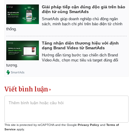
Giải pháp tiếp cận đúng độc giả trên báo
điện tử cùng SmartAds
SmartAds giúp doanh nghiệp chủ động ngân
sách, minh bạch chi phí trên báo điện tử chính
thống.
Tăng nhận diện thương hiệu với định
dạng Brand Video từ SmartAds
Hướng dẫn từng bước tạo chiến dịch Brand
Video Ads, chọn mục tiêu và target đúng đối
tượng.
Viết bình luận
This site is protected by reCAPTCHA and the Google
Privacy Policy
and
Terms of
Pháp luật
Quân sự - Quốc phòng
Service
apply.